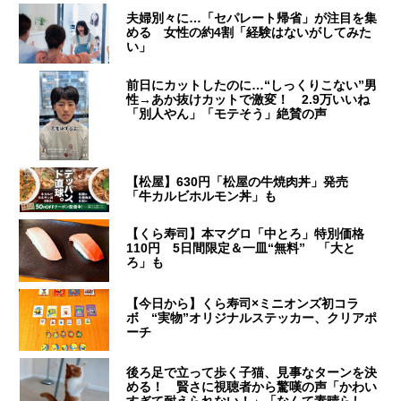
夫婦別々に…「セパレート帰省」が注目を集
める 女性の約4割「経験はないがしてみた
い」
前日にカットしたのに…“しっくりこない”男
性→あか抜けカットで激変！ 2.9万いいね
「別人やん」「モテそう」絶賛の声
【松屋】630円「松屋の牛焼肉丼」発売
「牛カルビホルモン丼」も
【くら寿司】本マグロ「中とろ」特別価格
110円 5日間限定＆一皿“無料” 「大と
ろ」も
【今日から】くら寿司×ミニオンズ初コラ
ボ “実物”オリジナルステッカー、クリアポ
ーチ
後ろ足で立って歩く子猫、見事なターンを決
める！ 賢さに視聴者から驚嘆の声「かわい