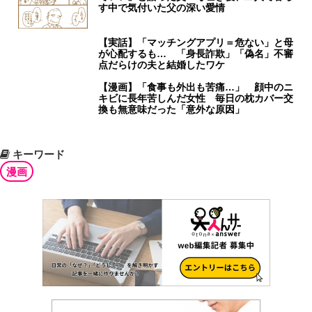
す中で気付いた父の深い愛情
【実話】「マッチングアプリ＝危ない」と母
が心配するも… 「身長詐欺」「偽名」不審
点だらけの夫と結婚したワケ
【漫画】「食事も外出も苦痛…」 顔中のニ
キビに長年苦しんだ女性 毎日の枕カバー交
換も無意味だった「意外な原因」
キーワード
漫画