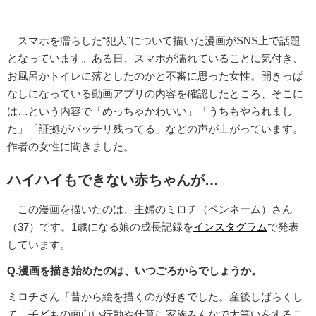
スマホを濡らした“犯人”について描いた漫画がSNS上で話題
となっています。ある日、スマホが濡れていることに気付き、
お風呂かトイレに落としたのかと不審に思った女性。開きっぱ
なしになっている動画アプリの内容を確認したところ、そこに
は…という内容で「めっちゃかわいい」「うちもやられまし
た」「証拠がバッチリ残ってる」などの声が上がっています。
作者の女性に聞きました。
ハイハイもできない赤ちゃんが…
この漫画を描いたのは、主婦のミロチ（ペンネーム）さん
（37）です。1歳になる娘の成長記録を
インスタグラム
で発表
しています。
Q.漫画を描き始めたのは、いつごろからでしょうか。
ミロチさん「昔から絵を描くのが好きでした。産後しばらくし
て、子どもの面白い行動や仕草に家族みんなで大笑いをするこ