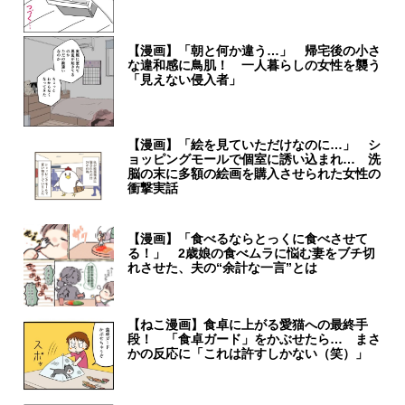
【漫画】「朝と何か違う…」 帰宅後の小さ
な違和感に鳥肌！ 一人暮らしの女性を襲う
「見えない侵入者」
【漫画】「絵を見ていただけなのに…」 シ
ョッピングモールで個室に誘い込まれ… 洗
脳の末に多額の絵画を購入させられた女性の
衝撃実話
【漫画】「食べるならとっくに食べさせて
る！」 2歳娘の食べムラに悩む妻をブチ切
れさせた、夫の“余計な一言”とは
【ねこ漫画】食卓に上がる愛猫への最終手
段！ 「食卓ガード」をかぶせたら… まさ
かの反応に「これは許すしかない（笑）」