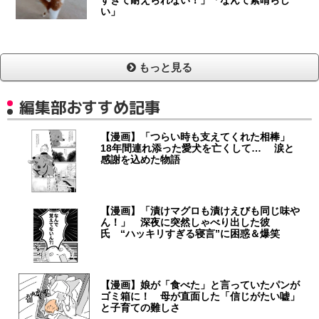
すぎて耐えられない！」「なんて素晴らし
い」
もっと見る
編集部おすすめ記事
【漫画】「つらい時も支えてくれた相棒」
18年間連れ添った愛犬を亡くして… 涙と
感謝を込めた物語
【漫画】「漬けマグロも漬けえびも同じ味や
ん！」 深夜に突然しゃべり出した彼
氏 “ハッキリすぎる寝言”に困惑＆爆笑
【漫画】娘が「食べた」と言っていたパンが
ゴミ箱に！ 母が直面した「信じがたい嘘」
と子育ての難しさ