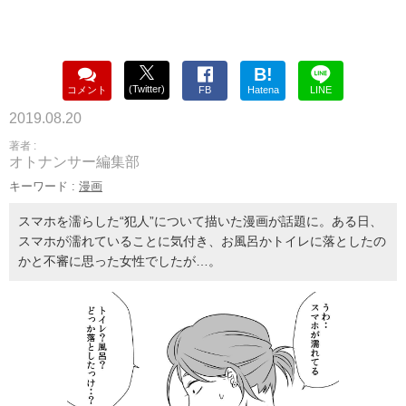
B!
(Twitter)
コメント
FB
Hatena
LINE
2019.08.20
著者 :
オトナンサー編集部
キーワード :
漫画
スマホを濡らした“犯人”について描いた漫画が話題に。ある日、
スマホが濡れていることに気付き、お風呂かトイレに落としたの
かと不審に思った女性でしたが…。