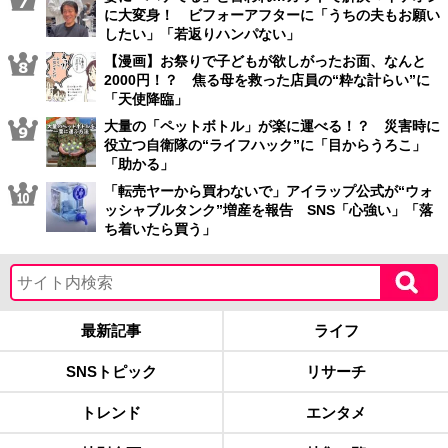
に大変身！ ビフォーアフターに「うちの夫もお願い
したい」「若返りハンパない」
【漫画】お祭りで子どもが欲しがったお面、なんと
2000円！？ 焦る母を救った店員の“粋な計らい”に
「天使降臨」
大量の「ペットボトル」が楽に運べる！？ 災害時に
役立つ自衛隊の“ライフハック”に「目からうろこ」
「助かる」
「転売ヤーから買わないで」アイラップ公式が“ウォ
ッシャブルタンク”増産を報告 SNS「心強い」「落
ち着いたら買う」
最新記事
ライフ
SNSトピック
リサーチ
トレンド
エンタメ