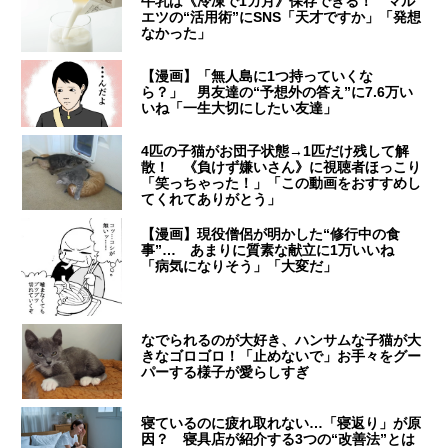
牛乳は《冷凍で1カ月》保存できる！ マル
エツの“活用術”にSNS「天才ですか」「発想
なかった」
【漫画】「無人島に1つ持っていくな
ら？」 男友達の“予想外の答え”に7.6万い
いね「一生大切にしたい友達」
4匹の子猫がお団子状態→1匹だけ残して解
散！ 《負けず嫌いさん》に視聴者ほっこり
「笑っちゃった！」「この動画をおすすめし
てくれてありがとう」
【漫画】現役僧侶が明かした“修行中の食
事”… あまりに質素な献立に1万いいね
「病気になりそう」「大変だ」
なでられるのが大好き、ハンサムな子猫が大
きなゴロゴロ！「止めないで」お手々をグー
パーする様子が愛らしすぎ
寝ているのに疲れ取れない…「寝返り」が原
因？ 寝具店が紹介する3つの“改善法”とは