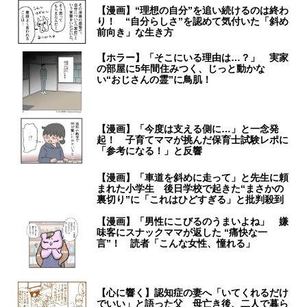
【漫画】“理想の自分”を追い続けるのは終わ
り！ “自分らしさ”を認めて気付いた「斜め
前向き」な生き方
【ホラー】「そこにいる理由は…？」 実家
の部屋に5年間住みつく、じっと動かな
い“おじさんの霊”に鳥肌！
【漫画】「今度は支える側に…」と一念発
起！ 子育てママが挑んだ保育士試験レポに
「参考になる！」と反響
【漫画】「車道を斜めに走って」と先生に頼
まれた小学生 後日学校で起きた“まさかの
裏切り”に「これはひどすぎる」と批判殺到
【漫画】「男性にこびるのうまいよね」 嫌
味客にスナックママが返した “痛快な一
言”！ 読者「こんな女性、憧れる」
【心に響く】認知症の妻へ「いてくれるだけ
でいい」と語った父 母亡き後、二人で暮ら