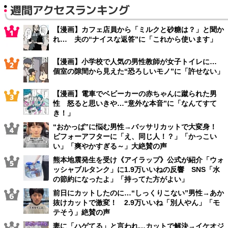
週間アクセスランキング
【漫画】カフェ店員から「ミルクと砂糖は？」と聞か
れ… 夫の“ナイスな返答”に「これから使います」
【漫画】小学校で人気の男性教師が女子トイレに…
個室の隙間から見えた“恐ろしいモノ”に「許せない」
【漫画】電車でベビーカーの赤ちゃんに蹴られた男
性 怒ると思いきや…“意外な本音”に「なんてすて
き！」
“おかっぱ”に悩む男性→バッサリカットで大変身！
ビフォーアフターに「え、同じ人！？」「かっこい
い」「爽やかすぎる～」大絶賛の声
熊本地震発生を受け《アイラップ》公式が紹介「ウォ
ッシャブルタンク」に1.9万いいねの反響 SNS「水
の節約になったよ」「持ってた方がよい」
前日にカットしたのに…“しっくりこない”男性→あか
抜けカットで激変！ 2.9万いいね「別人やん」「モ
テそう」絶賛の声
妻に「ハゲてる」と言われ…カットで解決→イケオジ