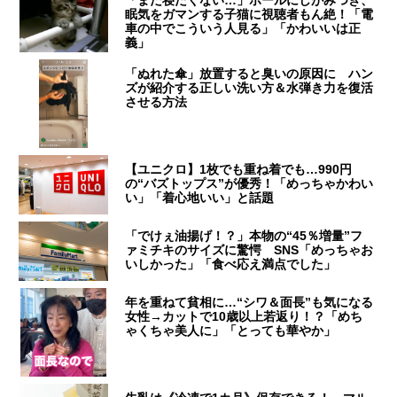
「まだ寝たくない…」ポールにしがみつき、
眠気をガマンする子猫に視聴者もん絶！「電
車の中でこういう人見る」「かわいいは正
義」
「ぬれた傘」放置すると臭いの原因に ハン
ズが紹介する正しい洗い方＆水弾き力を復活
させる方法
【ユニクロ】1枚でも重ね着でも…990円
の“バズトップス”が優秀！「めっちゃかわい
い」「着心地いい」と話題
「でけぇ油揚げ！？」本物の“45％増量”フ
ァミチキのサイズに驚愕 SNS「めっちゃお
いしかった」「食べ応え満点でした」
年を重ねて貧相に…“シワ＆面長”も気になる
女性→カットで10歳以上若返り！？「めち
ゃくちゃ美人に」「とっても華やか」