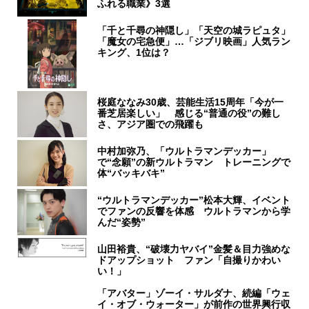
ふれる職業》3選
「千と千尋の神隠し」「天空の城ラピュタ」
「魔女の宅急便」…「ジブリ映画」人気ラン
キング、1位は？
桜庭ななみ30歳、芸能生活15周年「今が一
番芝居楽しい」 感じる“普通の役”の難し
さ、アジア圏での飛躍も
中村加弥乃、「ウルトラマンデッカー」
で“念願”の新ウルトラマン トレーニングで
体“バッキバキ”
“ウルトラマンデッカー”松本大輝、イベント
でファンの反響を体感 ウルトラマンから学
んだ“姿勢”
山田裕貴、“破壊力ヤバイ”金髪＆目力強めな
ドアップショット ファン「自撮りかわい
い！」
「アバター」ゾーイ・サルダナ、続編「ウェ
イ・オブ・ウォーター」が前作の世界興行収