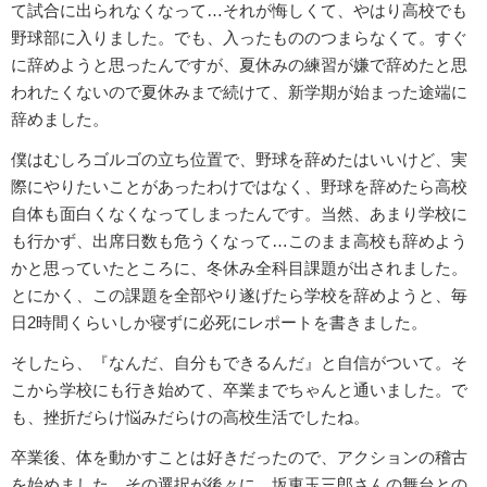
て試合に出られなくなって…それが悔しくて、やはり高校でも
野球部に入りました。でも、入ったもののつまらなくて。すぐ
に辞めようと思ったんですが、夏休みの練習が嫌で辞めたと思
われたくないので夏休みまで続けて、新学期が始まった途端に
辞めました。
僕はむしろゴルゴの立ち位置で、野球を辞めたはいいけど、実
際にやりたいことがあったわけではなく、野球を辞めたら高校
自体も面白くなくなってしまったんです。当然、あまり学校に
も行かず、出席日数も危うくなって…このまま高校も辞めよう
かと思っていたところに、冬休み全科目課題が出されました。
とにかく、この課題を全部やり遂げたら学校を辞めようと、毎
日2時間くらいしか寝ずに必死にレポートを書きました。
そしたら、『なんだ、自分もできるんだ』と自信がついて。そ
こから学校にも行き始めて、卒業までちゃんと通いました。で
も、挫折だらけ悩みだらけの高校生活でしたね。
卒業後、体を動かすことは好きだったので、アクションの稽古
を始めました。その選択が後々に、坂東玉三郎さんの舞台との