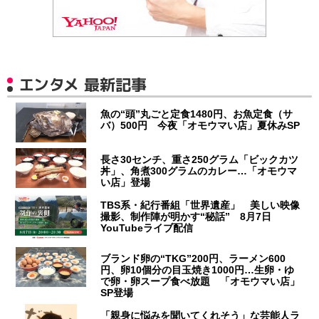
エンタメ 最新記事
魚の“頭”丸ごと定食1480円、お魚定食（サ
バ）500円 今夜「オモウマい店」夏休みSP
長さ30センチ、重さ250グラム「ビックカツ
丼」、角煮300グラムのカレー…「オモウマ
い店」登場
TBS系・紀行番組「世界遺産」 美しい映像
撮影、制作陣が明かす“秘話” 8月7日
YouTubeライブ配信
ブランド卵の“TKG”200円、ラーメン600
円、卵10個分の目玉焼き1000円…生卵・ゆ
で卵・卵スープ食べ放題 「オモウマい店」
SP登場
「親身に悩みを聞いてくれそう」な芸能人ラ