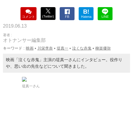
B!
(Twitter)
コメント
FB
Hatena
LINE
2019.06.13
著者 :
オトナンサー編集部
キーワード :
映画
•
川栄李奈
•
堤真一
•
泣くな赤鬼
•
柳楽優弥
映画「泣くな赤鬼」主演の堤真一さんにインタビュー。役作り
や、思い出の先生などについて聞きました。
堤真一さん