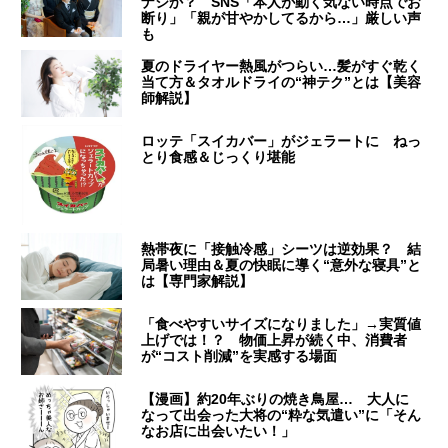
ナシか？ SNS「本人が動く気ない時点でお
断り」「親が甘やかしてるから…」厳しい声
も
夏のドライヤー熱風がつらい…髪がすぐ乾く
当て方＆タオルドライの“神テク”とは【美容
師解説】
ロッテ「スイカバー」がジェラートに ねっ
とり食感＆じっくり堪能
熱帯夜に「接触冷感」シーツは逆効果？ 結
局暑い理由＆夏の快眠に導く“意外な寝具”と
は【専門家解説】
「食べやすいサイズになりました」→実質値
上げでは！？ 物価上昇が続く中、消費者
が“コスト削減”を実感する場面
【漫画】約20年ぶりの焼き鳥屋… 大人に
なって出会った大将の“粋な気遣い”に「そん
なお店に出会いたい！」