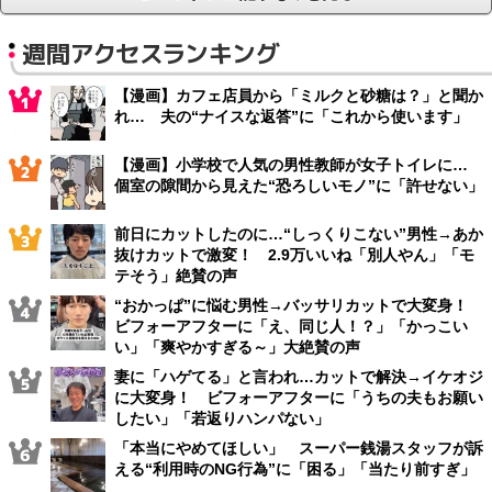
週間アクセスランキング
【漫画】カフェ店員から「ミルクと砂糖は？」と聞か
れ… 夫の“ナイスな返答”に「これから使います」
【漫画】小学校で人気の男性教師が女子トイレに…
個室の隙間から見えた“恐ろしいモノ”に「許せない」
前日にカットしたのに…“しっくりこない”男性→あか
抜けカットで激変！ 2.9万いいね「別人やん」「モ
テそう」絶賛の声
“おかっぱ”に悩む男性→バッサリカットで大変身！
ビフォーアフターに「え、同じ人！？」「かっこい
い」「爽やかすぎる～」大絶賛の声
妻に「ハゲてる」と言われ…カットで解決→イケオジ
に大変身！ ビフォーアフターに「うちの夫もお願い
したい」「若返りハンパない」
「本当にやめてほしい」 スーパー銭湯スタッフが訴
える“利用時のNG行為”に「困る」「当たり前すぎ」