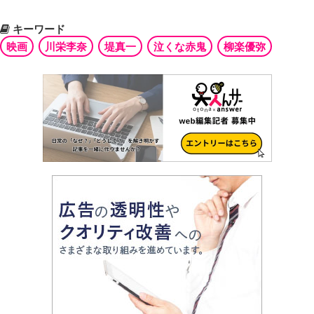
キーワード
映画
川栄李奈
堤真一
泣くな赤鬼
柳楽優弥