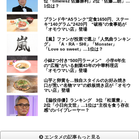
位「timelesz 佐藤勝利」2位「佐藤二朗」…
1位は？
ブランド牛“A5ランク”定食1650円、ステー
キ“140グラム”2420円 “破格”の食事処が
「オモウマい店」登場
【嵐】ファンが投票で選ぶ「人気曲ランキン
グ」 「A・RA・SHI」「Monster」
「Love so sweet」…1位は？
小鉢2つ付き“500円ラーメン” 小学4年生
の“広報”がいる創業43年の中華料理店
「オモウマい店」登場
山芋と卵黄を…独自スタイルのお好み焼き
口が荒い“名物ママ”の鉄板焼き店が「オモウ
マい店」登場
【脇役俳優】ランキング 3位「松重豊」、
2位「小日向文世」…1位は“主役を食う存在
感”のバイプレーヤー？
エンタメの記事もっと見る