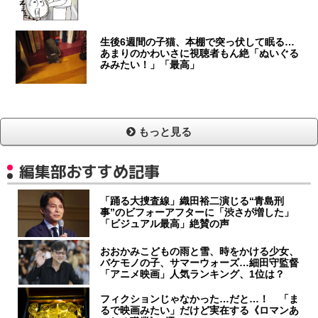
生後6週間の子猫、本棚で突っ伏して眠る…
あまりのかわいさに視聴者もん絶「ぬいぐる
みみたい！」「最高」
もっと見る
編集部おすすめ記事
「踊る大捜査線」織田裕二演じる“青島刑
事”のビフォーアフターに「渋さが増した」
「ビジュアル最高」絶賛の声
おおかみこどもの雨と雪、時をかける少女、
バケモノの子、サマーウォーズ…細田守監督
「アニメ映画」人気ランキング、1位は？
フィクションじゃなかった…だと…！ 「ま
るで映画みたい」だけど実在する《ロマンあ