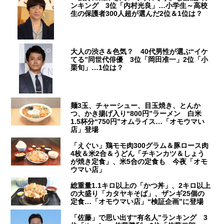
ンキング 3位「内村光良」…小学生～高校
生の保護者300人超が選んだ2位＆1位は？
大人の渋さ＆色気？ 40代男性が選ぶ“イケ
てる”同世代俳優 3位「岡田准一」2位「小
栗旬」…1位は？
麺3玉、チャーシュー、目玉焼き、とんか
つ、かき揚げ入り“800円”ラーメン 白米
1.5杯分“750円”オムライス…「オモウマい
店」登場
「えぐい」鶏モモ肉300グラム＆豚ロース肉
4枚＆米2合＆うどん「チキンカツ＆しょう
が焼き定食」、米5合の定食も 今夜「オモ
ウマい店」
総重量1.1キロ以上の「かつ丼」、2キロ以上
の大盛り「カタヤキそば」、ザンギ25個の
定食…「オモウマい店」“検証企画”に登場
「佐藤」で思い出す“有名人”ランキング 3