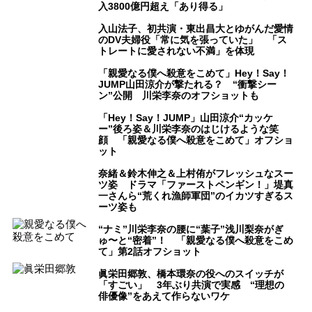
入3800億円超え「あり得る」
入山法子、初共演・東出昌大とゆがんだ愛情
のDV夫婦役「常に気を張っていた」 「ス
トレートに愛されない不満」を体現
「親愛なる僕へ殺意をこめて」Hey！Say！
JUMP山田涼介が撃たれる？ “衝撃シー
ン”公開 川栄李奈のオフショットも
「Hey！Say！JUMP」山田涼介“カッケ
ー”後ろ姿＆川栄李奈のはじけるような笑
顔 「親愛なる僕へ殺意をこめて」オフショ
ット
奈緒＆鈴木伸之＆上村侑がフレッシュなスー
ツ姿 ドラマ「ファーストペンギン！」堤真
一さんら“荒くれ漁師軍団”のイカツすぎるス
ーツ姿も
“ナミ”川栄李奈の腰に“葉子”浅川梨奈がぎ
ゅ〜と“密着”！ 「親愛なる僕へ殺意をこめ
て」第2話オフショット
眞栄田郷敦、橋本環奈の役へのスイッチが
「すごい」 3年ぶり共演で実感 “理想の
俳優像”をあえて作らないワケ