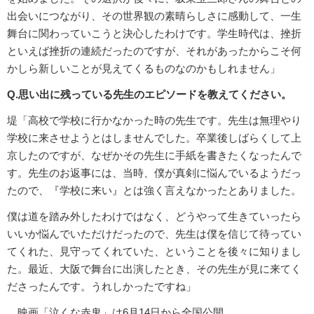
出会いにつながり、その世界観の素晴らしさに感動して、一生
舞台に関わっていこうと決心したわけです。学生時代は、挫折
といえば挫折の連続だったのですが、それがあったからこそ何
かしら新しいことが見えてくるものなのかもしれません」
Q.思い出に残っている先生のエピソードを教えてください。
堤「高校で学校に行かなかった時の先生です。先生は無理やり
学校に来させようとはしませんでした。卒業後しばらくして上
京したのですが、なぜかその先生に手紙を書きたくなったんで
す。先生のお返事には、当時、僕が真剣に悩んでいるようだっ
たので、『学校に来い』とは強く言えなかったとありました。
僕は道を踏み外したわけではなく、どうやって生きていったら
いいか悩んでいただけだったので、先生は僕を信じて待ってい
てくれた、見守ってくれていた、ということを後々に知りまし
た。最近、大阪で舞台に出演したとき、その先生が見に来てく
ださったんです。うれしかったですね」
映画「泣くな赤鬼」は6月14日から全国公開。