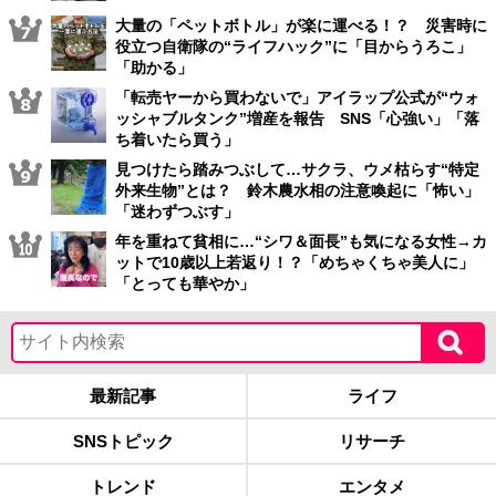
大量の「ペットボトル」が楽に運べる！？ 災害時に
役立つ自衛隊の“ライフハック”に「目からうろこ」
「助かる」
「転売ヤーから買わないで」アイラップ公式が“ウォ
ッシャブルタンク”増産を報告 SNS「心強い」「落
ち着いたら買う」
見つけたら踏みつぶして…サクラ、ウメ枯らす“特定
外来生物”とは？ 鈴木農水相の注意喚起に「怖い」
「迷わずつぶす」
年を重ねて貧相に…“シワ＆面長”も気になる女性→カ
ットで10歳以上若返り！？「めちゃくちゃ美人に」
「とっても華やか」
最新記事
ライフ
SNSトピック
リサーチ
トレンド
エンタメ