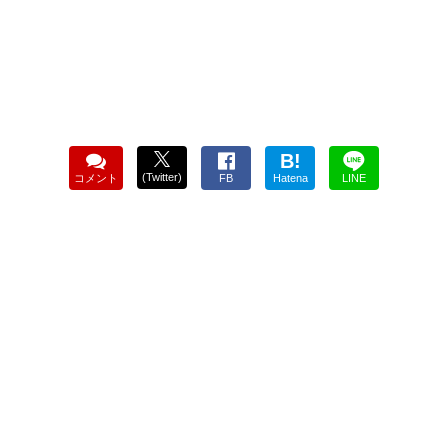
B!
(Twitter)
コメント
FB
Hatena
LINE