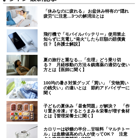
「休みなのに疲れる」 お盆休み特有の“隠れ
疲労”に注意…3つの解消法とは
飛行機で「モバイルバッテリー」使用禁止
知らずに充電し“発火”したら巨額の賠償責
任？【弁護士解説】
夏の旅行と重なる…「生理」どう乗り切
る？ 月経移動の方法＆鎮痛薬の適切な使い
方とは【医師に聞く】
100均の暑さ対策グッズ「買い」「安物買い
の銭失い」の違いとは 節約アドバイザーに
聞く
子どもの夏休み「昼食問題」が解決？ 「作
り置き冷凍」するとうまみ＆栄養が増す食材
とは【管理栄養士に聞く】
カロリーは砂糖の半分…甘味料「マルチトー
ル」は血糖値高めの人が使ってOK？ 注意