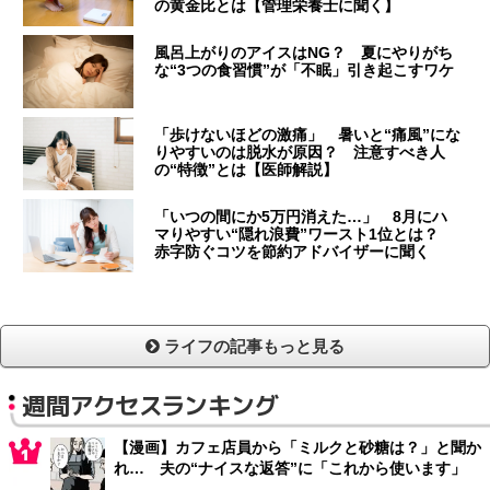
の黄金比とは【管理栄養士に聞く】
風呂上がりのアイスはNG？ 夏にやりがち
な“3つの食習慣”が「不眠」引き起こすワケ
「歩けないほどの激痛」 暑いと“痛風”にな
りやすいのは脱水が原因？ 注意すべき人
の“特徴”とは【医師解説】
「いつの間にか5万円消えた…」 8月にハ
マりやすい“隠れ浪費”ワースト1位とは？
赤字防ぐコツを節約アドバイザーに聞く
ライフの記事もっと見る
週間アクセスランキング
【漫画】カフェ店員から「ミルクと砂糖は？」と聞か
れ… 夫の“ナイスな返答”に「これから使います」