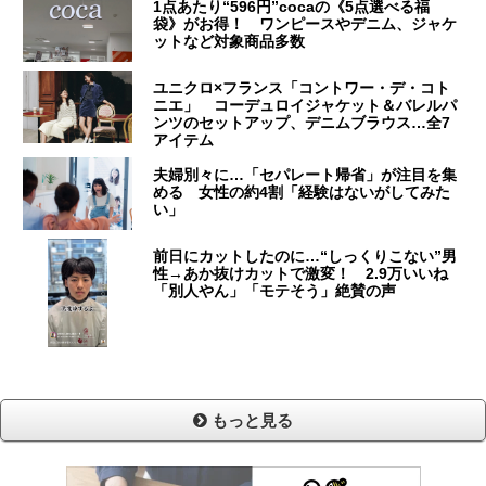
1点あたり“596円”cocaの《5点選べる福
袋》がお得！ ワンピースやデニム、ジャケ
ットなど対象商品多数
ユニクロ×フランス「コントワー・デ・コト
ニエ」 コーデュロイジャケット＆バレルパ
ンツのセットアップ、デニムブラウス…全7
アイテム
夫婦別々に…「セパレート帰省」が注目を集
める 女性の約4割「経験はないがしてみた
い」
前日にカットしたのに…“しっくりこない”男
性→あか抜けカットで激変！ 2.9万いいね
「別人やん」「モテそう」絶賛の声
もっと見る