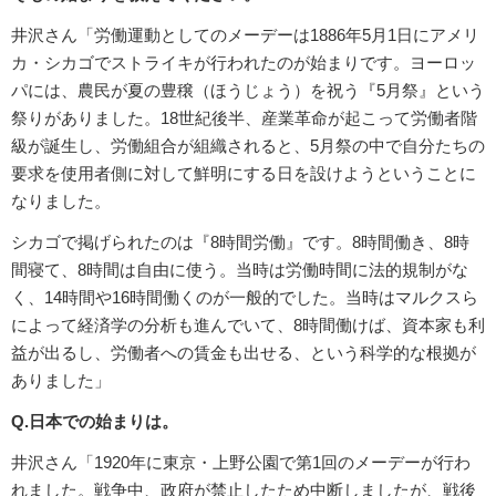
井沢さん「労働運動としてのメーデーは1886年5月1日にアメリ
カ・シカゴでストライキが行われたのが始まりです。ヨーロッ
パには、農民が夏の豊穣（ほうじょう）を祝う『5月祭』という
祭りがありました。18世紀後半、産業革命が起こって労働者階
級が誕生し、労働組合が組織されると、5月祭の中で自分たちの
要求を使用者側に対して鮮明にする日を設けようということに
なりました。
シカゴで掲げられたのは『8時間労働』です。8時間働き、8時
間寝て、8時間は自由に使う。当時は労働時間に法的規制がな
く、14時間や16時間働くのが一般的でした。当時はマルクスら
によって経済学の分析も進んでいて、8時間働けば、資本家も利
益が出るし、労働者への賃金も出せる、という科学的な根拠が
ありました」
Q.日本での始まりは。
井沢さん「1920年に東京・上野公園で第1回のメーデーが行わ
れました。戦争中、政府が禁止したため中断しましたが、戦後