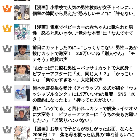
【漫画】小学校で人気の男性教師が女子トイレに…
個室の隙間から見えた“恐ろしいモノ”に「許せない」
【漫画】電車でベビーカーの赤ちゃんに蹴られた男
性 怒ると思いきや…“意外な本音”に「なんてすて
き！」
前日にカットしたのに…“しっくりこない”男性→あか
抜けカットで激変！ 2.9万いいね「別人やん」「モ
テそう」絶賛の声
“おかっぱ”に悩む男性→バッサリカットで大変身！
ビフォーアフターに「え、同じ人！？」「かっこい
い」「爽やかすぎる～」大絶賛の声
熊本地震発生を受け《アイラップ》公式が紹介「ウォ
ッシャブルタンク」に1.9万いいねの反響 SNS「水
の節約になったよ」「持ってた方がよい」
妻に「ハゲてる」と言われ…カットで解決→イケオジ
に大変身！ ビフォーアフターに「うちの夫もお願い
したい」「若返りハンパない」
【漫画】お祭りで子どもが欲しがったお面、なんと
2000円！？ 焦る母を救った店員の“粋な計らい”に