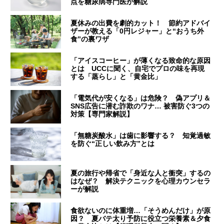
点を糖尿病専門医が解説
夏休みの出費を劇的カット！ 節約アドバイ
ザーが教える「0円レジャー」と“おうち外
食”の裏ワザ
「アイスコーヒー」が薄くなる致命的な原因
とは UCCに聞く、自宅でプロの味を再現
する「蒸らし」と「黄金比」
「電気代が安くなる」は危険？ 偽アプリ＆
SNS広告に潜む詐欺のワナ… 被害防ぐ3つの
対策【専門家解説】
「無糖炭酸水」は歯に影響する？ 知覚過敏
を防ぐ“正しい飲み方”とは
夏の旅行や帰省で「身近な人と衝突」するの
はなぜ？ 解決テクニックを心理カウンセラ
ーが解説
食欲ないのに体重増…「そうめんだけ」が原
因？ 夏バテ太り予防に役立つ栄養素＆夕食