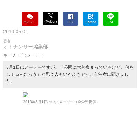
B!
(Twitter)
コメント
FB
Hatena
LINE
2019.05.01
著者 :
オトナンサー編集部
キーワード :
メーデー
5月1日はメーデーですが、「公園に大勢集まっているけど、何を
してるんだろう」と思う人もいるようです。主催者に聞きまし
た。
2018年5月1日の中央メーデー（全労連提供）