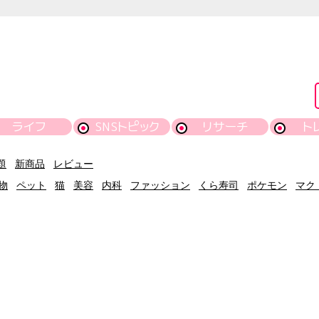
ライフ
SNSトピック
リサーチ
ト
題
新商品
レビュー
物
ペット
猫
美容
内科
ファッション
くら寿司
ポケモン
マク