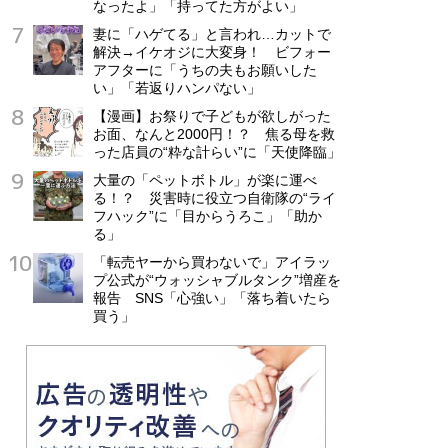
なったよ」「持ってた方がよい」
妻に「ハゲてる」と言われ…カットで
解決→イケオジに大変身！ ビフォー
アフターに「うちの夫もお願いした
い」「若返りハンパない」
【漫画】お祭りで子どもが欲しがった
お面、なんと2000円！？ 焦る母を救
った店員の“粋な計らい”に「天使降臨」
大量の「ペットボトル」が楽に運べ
る！？ 災害時に役立つ自衛隊の“ライ
フハック”に「目からうろこ」「助か
る」
「転売ヤーから買わないで」アイラッ
プ公式が“ウォッシャブルタンク”増産を
報告 SNS「心強い」「落ち着いたら
買う」