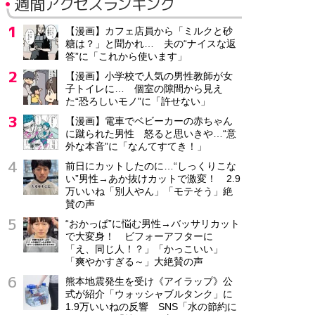
週間アクセスランキング
【漫画】カフェ店員から「ミルクと砂
糖は？」と聞かれ… 夫の“ナイスな返
答”に「これから使います」
【漫画】小学校で人気の男性教師が女
子トイレに… 個室の隙間から見え
た“恐ろしいモノ”に「許せない」
【漫画】電車でベビーカーの赤ちゃん
に蹴られた男性 怒ると思いきや…“意
外な本音”に「なんてすてき！」
前日にカットしたのに…“しっくりこな
い”男性→あか抜けカットで激変！ 2.9
万いいね「別人やん」「モテそう」絶
賛の声
“おかっぱ”に悩む男性→バッサリカット
で大変身！ ビフォーアフターに
「え、同じ人！？」「かっこいい」
「爽やかすぎる～」大絶賛の声
熊本地震発生を受け《アイラップ》公
式が紹介「ウォッシャブルタンク」に
1.9万いいねの反響 SNS「水の節約に