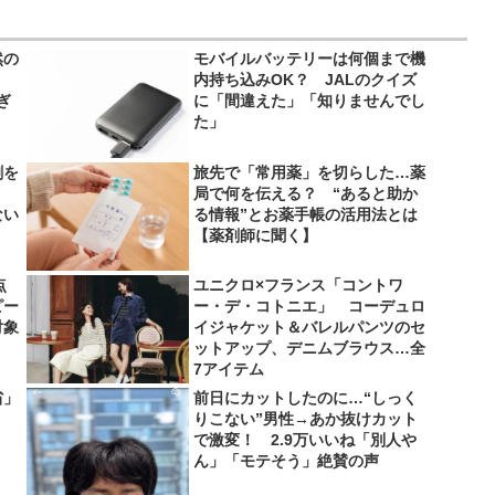
然の
モバイルバッテリーは何個まで機
内持ち込みOK？ JALのクイズ
ぎ
に「間違えた」「知りませんでし
た」
剤を
旅先で「常用薬」を切らした…薬
局で何を伝える？ “あると助か
ない
る情報”とお薬手帳の活用法とは
【薬剤師に聞く】
点
ユニクロ×フランス「コントワ
ピー
ー・デ・コトニエ」 コーデュロ
対象
イジャケット＆バレルパンツのセ
ットアップ、デニムブラウス…全
7アイテム
省」
前日にカットしたのに…“しっく
りこない”男性→あか抜けカット
で激変！ 2.9万いいね「別人や
ん」「モテそう」絶賛の声