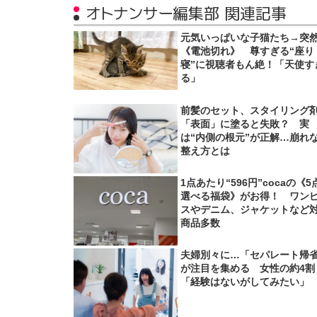
オトナンサー編集部 関連記事
元気いっぱいな子猫たち→突
《電池切れ》 尊すぎる“座り
寝”に視聴者もん絶！「天使す
る」
前髪のセット、スタイリング
「表面」に塗ると失敗？ 実
は“内側の根元”が正解…崩れ
整え方とは
1点あたり“596円”cocaの《5
選べる福袋》がお得！ ワン
スやデニム、ジャケットなど
商品多数
夫婦別々に…「セパレート帰
が注目を集める 女性の約4割
「経験はないがしてみたい」