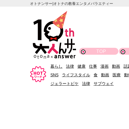
オトナンサー|オトナの教養エンタメバラエティー
TOP
暮らし
法律
健康
仕事
漫画
動画
話
SNS
ライフスタイル
食
動画
医療
動
ジェラートピケ
法律
サブウェイ