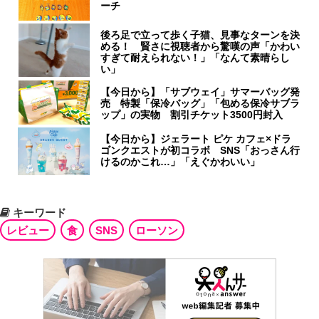
ーチ
後ろ足で立って歩く子猫、見事なターンを決
める！ 賢さに視聴者から驚嘆の声「かわい
すぎて耐えられない！」「なんて素晴らし
い」
【今日から】「サブウェイ」サマーバッグ発
売 特製「保冷バッグ」「包める保冷サブラ
ップ」の実物 割引チケット3500円封入
【今日から】ジェラート ピケ カフェ×ドラ
ゴンクエストが初コラボ SNS「おっさん行
けるのかこれ…」「えぐかわいい」
キーワード
レビュー
食
SNS
ローソン