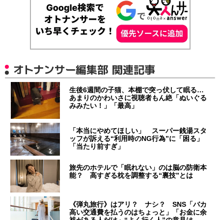
オトナンサー編集部 関連記事
生後6週間の子猫、本棚で突っ伏して眠る…
あまりのかわいさに視聴者もん絶「ぬいぐる
みみたい！」「最高」
「本当にやめてほしい」 スーパー銭湯スタ
ッフが訴える“利用時のNG行為”に「困る」
「当たり前すぎ」
旅先のホテルで「眠れない」のは脳の防衛本
能？ 高すぎる枕を調整する“裏技”とは
《弾丸旅行》はアリ？ ナシ？ SNS「バカ
高い交通費を払うのはちょっと」「お金に余