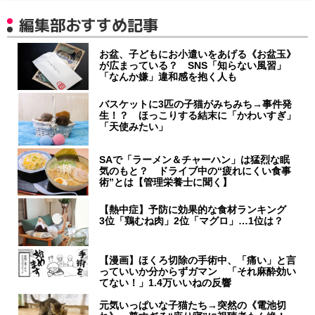
編集部おすすめ記事
お盆、子どもにお小遣いをあげる《お盆玉》
が広まっている？ SNS「知らない風習」
「なんか嫌」違和感を抱く人も
バスケットに3匹の子猫がみちみち→事件発
生！？ ほっこりする結末に「かわいすぎ」
「天使みたい」
SAで「ラーメン＆チャーハン」は猛烈な眠
気のもと？ ドライブ中の“疲れにくい食事
術”とは【管理栄養士に聞く】
【熱中症】予防に効果的な食材ランキング
3位「鶏むね肉」2位「マグロ」…1位は？
【漫画】ほくろ切除の手術中、「痛い」と言
っていいか分からずガマン 「それ麻酔効い
てない！」1.4万いいねの反響
元気いっぱいな子猫たち→突然の《電池切