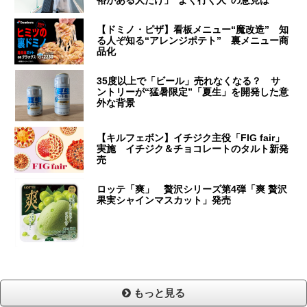
裕がある人だけ」“よく行く人”の意見は
【ドミノ・ピザ】看板メニュー“魔改造” 知
る人ぞ知る“アレンジポテト” 裏メニュー商
品化
35度以上で「ビール」売れなくなる？ サ
ントリーが“猛暑限定”「夏生」を開発した意
外な背景
【キルフェボン】イチジク主役「FIG fair」
実施 イチジク＆チョコレートのタルト新発
売
ロッテ「爽」 贅沢シリーズ第4弾「爽 贅沢
果実シャインマスカット」発売
もっと見る