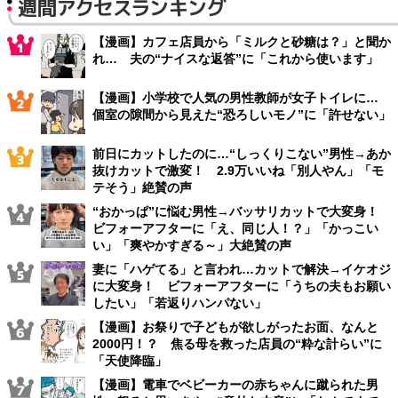
週間アクセスランキング
【漫画】カフェ店員から「ミルクと砂糖は？」と聞か
れ… 夫の“ナイスな返答”に「これから使います」
【漫画】小学校で人気の男性教師が女子トイレに…
個室の隙間から見えた“恐ろしいモノ”に「許せない」
前日にカットしたのに…“しっくりこない”男性→あか
抜けカットで激変！ 2.9万いいね「別人やん」「モ
テそう」絶賛の声
“おかっぱ”に悩む男性→バッサリカットで大変身！
ビフォーアフターに「え、同じ人！？」「かっこい
い」「爽やかすぎる～」大絶賛の声
妻に「ハゲてる」と言われ…カットで解決→イケオジ
に大変身！ ビフォーアフターに「うちの夫もお願い
したい」「若返りハンパない」
【漫画】お祭りで子どもが欲しがったお面、なんと
2000円！？ 焦る母を救った店員の“粋な計らい”に
「天使降臨」
【漫画】電車でベビーカーの赤ちゃんに蹴られた男