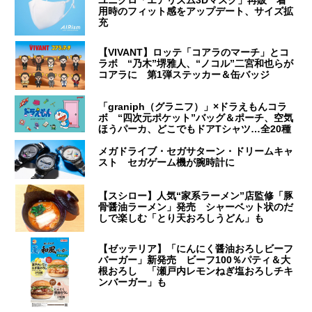
ユニクロ「エアリズム3Dマスク」再販 着
用時のフィット感をアップデート、サイズ拡
充
【VIVANT】ロッテ「コアラのマーチ」とコ
ラボ “乃木”堺雅人、“ノコル”二宮和也らが
コアラに 第1弾ステッカー＆缶バッジ
「graniph（グラニフ）」×ドラえもんコラ
ボ “四次元ポケット”バッグ＆ポーチ、空気
ほうパーカ、どこでもドアTシャツ…全20種
メガドライブ・セガサターン・ドリームキャ
スト セガゲーム機が腕時計に
【スシロー】人気“家系ラーメン”店監修「豚
骨醤油ラーメン」発売 シャーベット状のだ
しで楽しむ「とり天おろしうどん」も
【ゼッテリア】「にんにく醤油おろしビーフ
バーガー」新発売 ビーフ100％パティ＆大
根おろし 「瀬戸内レモンねぎ塩おろしチキ
ンバーガー」も