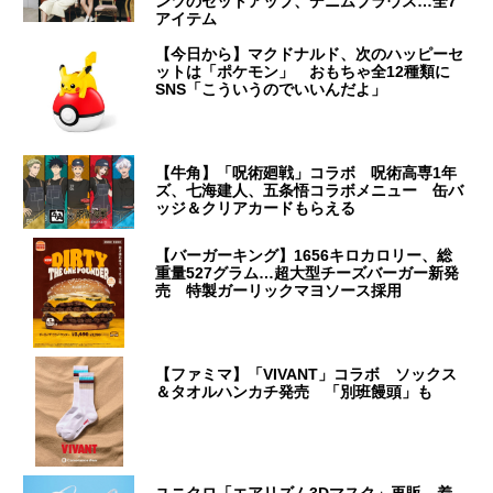
ンツのセットアップ、デニムブラウス…全7
アイテム
【今日から】マクドナルド、次のハッピーセ
ットは「ポケモン」 おもちゃ全12種類に
SNS「こういうのでいいんだよ」
【牛角】「呪術廻戦」コラボ 呪術高専1年
ズ、七海建人、五条悟コラボメニュー 缶バ
ッジ＆クリアカードもらえる
【バーガーキング】1656キロカロリー、総
重量527グラム…超大型チーズバーガー新発
売 特製ガーリックマヨソース採用
【ファミマ】「VIVANT」コラボ ソックス
＆タオルハンカチ発売 「別班饅頭」も