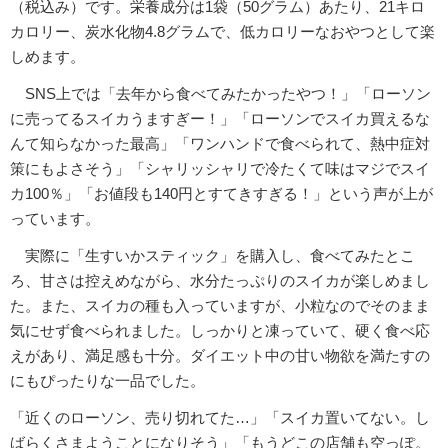
（税込み）です。栄養成分は1袋（50グラム）あたり、21キロ
カロリー、炭水化物4.8グラムで、低カロリーなおやつとして楽
しめます。
SNS上では「去年から食べてみたかったやつ！」「ローソン
に売ってるスイカうますぎー！」「ローソンでスイカ買えるな
んて知らなかった最高」「ワンハンドで食べられて、熱中症対
策にもよさそう」「シャリッシャリで冷たくて味はマジでスイ
カ100％」「お値段も140円とすてきすぎる！」という声が上が
っています。
実際に「生すいかスティック」を購入し、食べてみたとこ
ろ、甘さは控えめながら、水分たっぷりのスイカが楽しめまし
た。また、スイカの種も入っていますが、小粒なのでそのまま
気にせず食べられました。しっかりと凍っていて、硬く食べ応
えがあり、満足感も十分。ダイエット中の甘い物欲を満たすの
にもぴったりな一品でした。
「近くのローソン、売り切れてた…」「スイカ置いてない。し
ばらくさまようことになりそう」「もうどこの店舗も空っぽ。