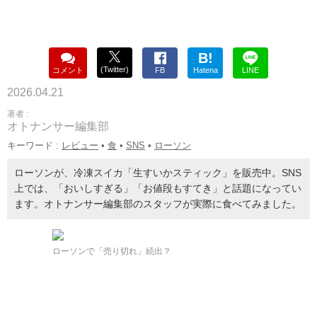
B!
(Twitter)
コメント
FB
Hatena
LINE
2026.04.21
著者 :
オトナンサー編集部
キーワード :
レビュー
•
食
•
SNS
•
ローソン
ローソンが、冷凍スイカ「生すいかスティック」を販売中。SNS
上では、「おいしすぎる」「お値段もすてき」と話題になってい
ます。オトナンサー編集部のスタッフが実際に食べてみました。
ローソンで「売り切れ」続出？