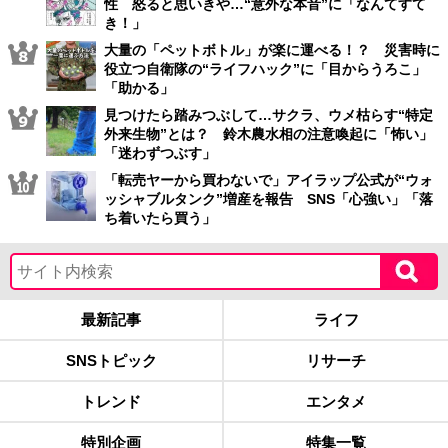
性 怒ると思いきや…“意外な本音”に「なんてすて
き！」
大量の「ペットボトル」が楽に運べる！？ 災害時に
役立つ自衛隊の“ライフハック”に「目からうろこ」
「助かる」
見つけたら踏みつぶして…サクラ、ウメ枯らす“特定
外来生物”とは？ 鈴木農水相の注意喚起に「怖い」
「迷わずつぶす」
「転売ヤーから買わないで」アイラップ公式が“ウォ
ッシャブルタンク”増産を報告 SNS「心強い」「落
ち着いたら買う」
最新記事
ライフ
SNSトピック
リサーチ
トレンド
エンタメ
特別企画
特集一覧