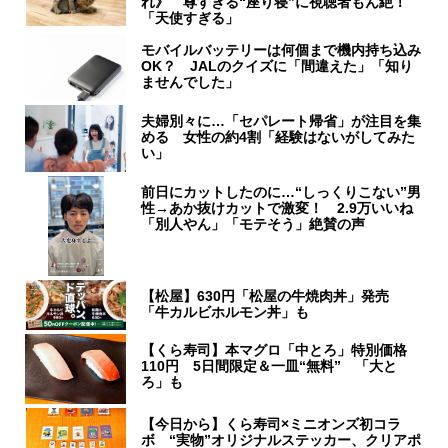
れ》 尊すぎる“座り寝”に視聴者もん絶！
「天使すぎる」
モバイルバッテリーは何個まで機内持ち込み
OK？ JALのクイズに「間違えた」「知り
ませんでした」
夫婦別々に…「セパレート帰省」が注目を集
める 女性の約4割「経験はないがしてみた
い」
前日にカットしたのに…“しっくりこない”男
性→あか抜けカットで激変！ 2.9万いいね
「別人やん」「モテそう」絶賛の声
【松屋】630円「松屋の牛焼肉丼」発売
「牛カルビホルモン丼」も
【くら寿司】本マグロ「中とろ」特別価格
110円 5日間限定＆一皿“無料” 「大と
ろ」も
【今日から】くら寿司×ミニオンズ初コラ
ボ “実物”オリジナルステッカー、クリアポ