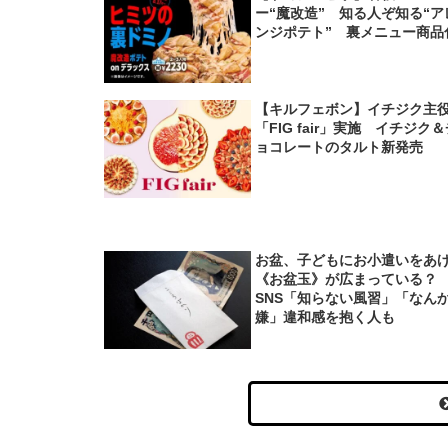
ー“魔改造” 知る人ぞ知る“ア
ンジポテト” 裏メニュー商品
【キルフェボン】イチジク主
「FIG fair」実施 イチジク
ョコレートのタルト新発売
お盆、子どもにお小遣いをあ
《お盆玉》が広まっている
SNS「知らない風習」「なん
嫌」違和感を抱く人も