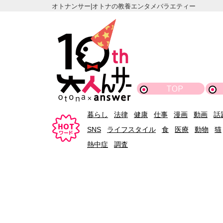
オトナンサー|オトナの教養エンタメバラエティー
TOP
暮らし
法律
健康
仕事
漫画
動画
話
SNS
ライフスタイル
食
医療
動物
猫
熱中症
調査