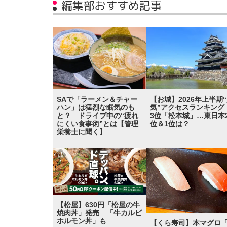
編集部おすすめ記事
SAで「ラーメン＆チャー
【お城】2026年上半期
ハン」は猛烈な眠気のも
気”アクセスランキン
と？ ドライブ中の“疲れ
3位「松本城」…東日本
にくい食事術”とは【管理
位＆1位は？
栄養士に聞く】
【松屋】630円「松屋の牛
焼肉丼」発売 「牛カルビ
ホルモン丼」も
【くら寿司】本マグロ