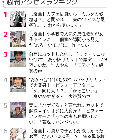
週間アクセスランキング
【漫画】カフェ店員から「ミルクと砂
糖は？」と聞かれ… 夫の“ナイスな返
答”に「これから使います」
【漫画】小学校で人気の男性教師が女
子トイレに… 個室の隙間から見え
た“恐ろしいモノ”に「許せない」
前日にカットしたのに…“しっくりこな
い”男性→あか抜けカットで激変！ 2.9
万いいね「別人やん」「モテそう」絶
賛の声
“おかっぱ”に悩む男性→バッサリカット
で大変身！ ビフォーアフターに
「え、同じ人！？」「かっこいい」
「爽やかすぎる～」大絶賛の声
妻に「ハゲてる」と言われ…カットで
解決→イケオジに大変身！ ビフォー
アフターに「うちの夫もお願いした
い」「若返りハンパない」
【漫画】お祭りで子どもが欲しがった
お面、なんと2000円！？ 焦る母を救