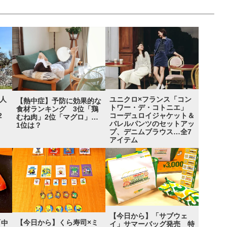
“人
ユニクロ×フランス「コン
【熱中症】予防に効果的な
グ
トワー・デ・コトニエ」
食材ランキング 3位「鶏
2
コーデュロイジャケット＆
むね肉」2位「マグロ」…
バレルパンツのセットアッ
1位は？
プ、デニムブラウス…全7
アイテム
【今日から】「サブウェ
【今日から】くら寿司×ミ
「中
イ」サマーバッグ発売 特