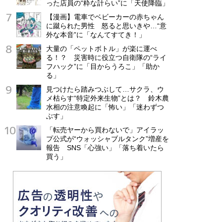
った店員の“粋な計らい”に「天使降臨」
【漫画】電車でベビーカーの赤ちゃん
に蹴られた男性 怒ると思いきや…“意
外な本音”に「なんてすてき！」
大量の「ペットボトル」が楽に運べ
る！？ 災害時に役立つ自衛隊の“ライ
フハック”に「目からうろこ」「助か
る」
見つけたら踏みつぶして…サクラ、ウ
メ枯らす“特定外来生物”とは？ 鈴木農
水相の注意喚起に「怖い」「迷わずつ
ぶす」
「転売ヤーから買わないで」アイラッ
プ公式が“ウォッシャブルタンク”増産を
報告 SNS「心強い」「落ち着いたら
買う」