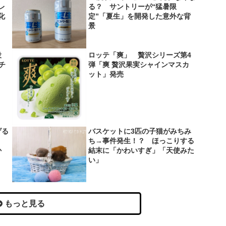
レ
る？ サントリーが“猛暑限
化
定”「夏生」を開発した意外な背
景
役
ロッテ「爽」 贅沢シリーズ第4
＆チ
弾「爽 贅沢果実シャインマスカ
ット」発売
げる
バスケットに3匹の子猫がみちみ
？
ち→事件発生！？ ほっこりする
か
結末に「かわいすぎ」「天使みた
い」
もっと見る