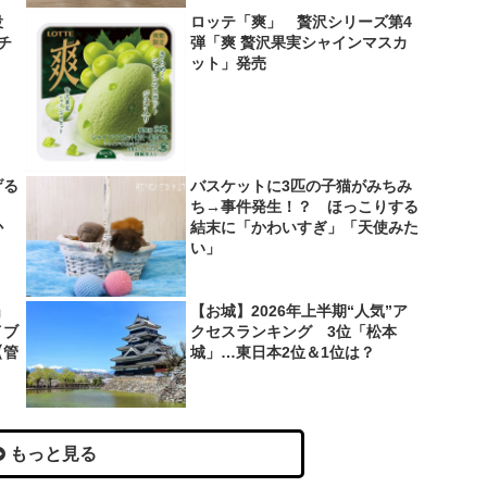
役
ロッテ「爽」 贅沢シリーズ第4
＆チ
弾「爽 贅沢果実シャインマスカ
ット」発売
げる
バスケットに3匹の子猫がみちみ
？
ち→事件発生！？ ほっこりする
か
結末に「かわいすぎ」「天使みた
い」
」
【お城】2026年上半期“人気”ア
イブ
クセスランキング 3位「松本
【管
城」…東日本2位＆1位は？
もっと見る