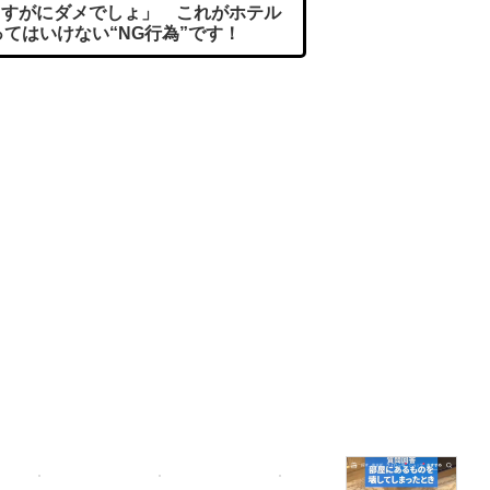
すがにダメでしょ」 これがホテル
てはいけない“NG行為”です！