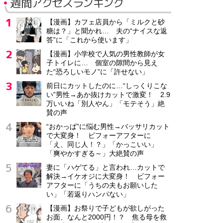
週間アクセスランキング
【漫画】カフェ店員から「ミルクと砂
糖は？」と聞かれ… 夫の“ナイスな返
答”に「これから使います」
【漫画】小学校で人気の男性教師が女
子トイレに… 個室の隙間から見え
た“恐ろしいモノ”に「許せない」
前日にカットしたのに…“しっくりこな
い”男性→あか抜けカットで激変！ 2.9
万いいね「別人やん」「モテそう」絶
賛の声
“おかっぱ”に悩む男性→バッサリカット
で大変身！ ビフォーアフターに
「え、同じ人！？」「かっこいい」
「爽やかすぎる～」大絶賛の声
妻に「ハゲてる」と言われ…カットで
解決→イケオジに大変身！ ビフォー
アフターに「うちの夫もお願いした
い」「若返りハンパない」
【漫画】お祭りで子どもが欲しがった
お面、なんと2000円！？ 焦る母を救