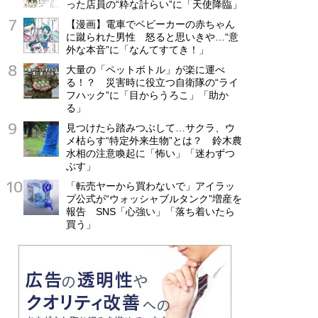
った店員の“粋な計らい”に「天使降臨」
【漫画】電車でベビーカーの赤ちゃん
に蹴られた男性 怒ると思いきや…“意
外な本音”に「なんてすてき！」
大量の「ペットボトル」が楽に運べ
る！？ 災害時に役立つ自衛隊の“ライ
フハック”に「目からうろこ」「助か
る」
見つけたら踏みつぶして…サクラ、ウ
メ枯らす“特定外来生物”とは？ 鈴木農
水相の注意喚起に「怖い」「迷わずつ
ぶす」
「転売ヤーから買わないで」アイラッ
プ公式が“ウォッシャブルタンク”増産を
報告 SNS「心強い」「落ち着いたら
買う」