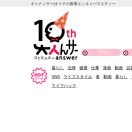
オトナンサー|オトナの教養エンタメバラエティー
TOP
暮らし
法律
健康
仕事
漫画
動画
話
SNS
ライフスタイル
食
動画
暮らし
ライフハック