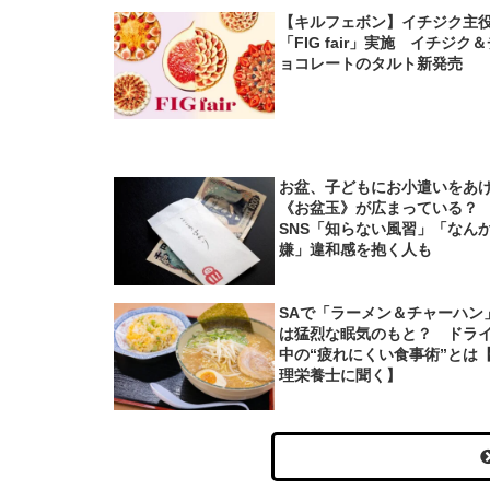
【キルフェボン】イチジク主
「FIG fair」実施 イチジク
ョコレートのタルト新発売
お盆、子どもにお小遣いをあ
《お盆玉》が広まっている
SNS「知らない風習」「なん
嫌」違和感を抱く人も
SAで「ラーメン＆チャーハン
は猛烈な眠気のもと？ ドラ
中の“疲れにくい食事術”とは
理栄養士に聞く】