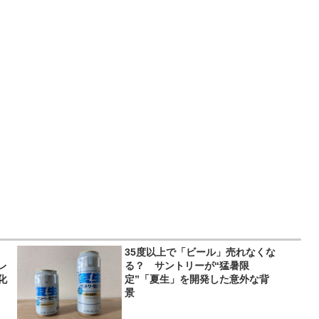
35度以上で「ビール」売れなくな
レ
る？ サントリーが“猛暑限
化
定”「夏生」を開発した意外な背
景