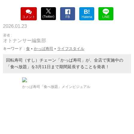
B!
(Twitter)
コメント
FB
Hatena
LINE
2026.01.23
著者 :
オトナンサー編集部
キーワード :
食
•
かっぱ寿司
•
ライフスタイル
回転寿司（すし）チェーン「かっぱ寿司」が、全店で実施中の
「食べ放題」を3月11日まで期間延長することを発表！
かっぱ寿司「食べ放題」メインビジュアル