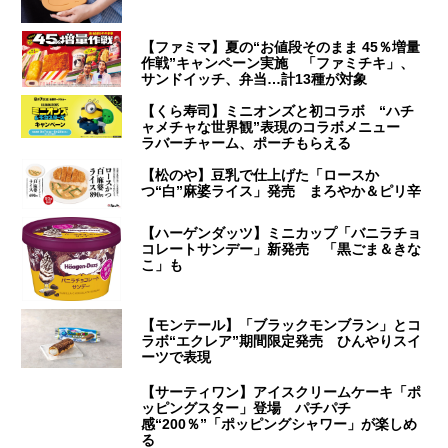
【ファミマ】夏の“お値段そのまま 45％増量
作戦”キャンペーン実施 「ファミチキ」、
サンドイッチ、弁当…計13種が対象
【くら寿司】ミニオンズと初コラボ “ハチ
ャメチャな世界観”表現のコラボメニュー
ラバーチャーム、ポーチもらえる
【松のや】豆乳で仕上げた「ロースか
つ“白”麻婆ライス」発売 まろやか＆ピリ辛
【ハーゲンダッツ】ミニカップ「バニラチョ
コレートサンデー」新発売 「黒ごま＆きな
こ」も
【モンテール】「ブラックモンブラン」とコ
ラボ“エクレア”期間限定発売 ひんやりスイ
ーツで表現
【サーティワン】アイスクリームケーキ「ポ
ッピングスター」登場 パチパチ
感“200％”「ポッピングシャワー」が楽しめ
る