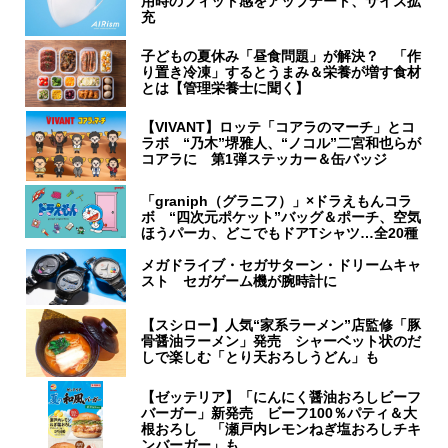
用時のフィット感をアップデート、サイズ拡
充
子どもの夏休み「昼食問題」が解決？ 「作
り置き冷凍」するとうまみ＆栄養が増す食材
とは【管理栄養士に聞く】
【VIVANT】ロッテ「コアラのマーチ」とコ
ラボ “乃木”堺雅人、“ノコル”二宮和也らが
コアラに 第1弾ステッカー＆缶バッジ
「graniph（グラニフ）」×ドラえもんコラ
ボ “四次元ポケット”バッグ＆ポーチ、空気
ほうパーカ、どこでもドアTシャツ…全20種
メガドライブ・セガサターン・ドリームキャ
スト セガゲーム機が腕時計に
【スシロー】人気“家系ラーメン”店監修「豚
骨醤油ラーメン」発売 シャーベット状のだ
しで楽しむ「とり天おろしうどん」も
【ゼッテリア】「にんにく醤油おろしビーフ
バーガー」新発売 ビーフ100％パティ＆大
根おろし 「瀬戸内レモンねぎ塩おろしチキ
ンバーガー」も