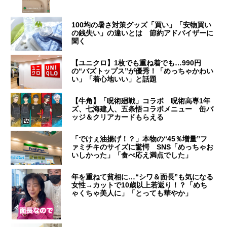
100均の暑さ対策グッズ「買い」「安物買い
の銭失い」の違いとは 節約アドバイザーに
聞く
【ユニクロ】1枚でも重ね着でも…990円
の“バズトップス”が優秀！「めっちゃかわい
い」「着心地いい」と話題
【牛角】「呪術廻戦」コラボ 呪術高専1年
ズ、七海建人、五条悟コラボメニュー 缶バ
ッジ＆クリアカードもらえる
「でけぇ油揚げ！？」本物の“45％増量”フ
ァミチキのサイズに驚愕 SNS「めっちゃお
いしかった」「食べ応え満点でした」
年を重ねて貧相に…“シワ＆面長”も気になる
女性→カットで10歳以上若返り！？「めち
ゃくちゃ美人に」「とっても華やか」