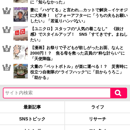
に「知らなかった」
妻に「ハゲてる」と言われ…カットで解決→イケオジ
に大変身！ ビフォーアフターに「うちの夫もお願い
したい」「若返りハンパない」
【ユニクロ】スタッフの“人気の着こなし” 《抜け
感》でスタイルアップ！ SNS「すてきです。まねし
たい」
【漫画】お祭りで子どもが欲しがったお面、なんと
2000円！？ 焦る母を救った店員の“粋な計らい”に
「天使降臨」
大量の「ペットボトル」が楽に運べる！？ 災害時に
役立つ自衛隊の“ライフハック”に「目からうろこ」
「助かる」
最新記事
ライフ
SNSトピック
リサーチ