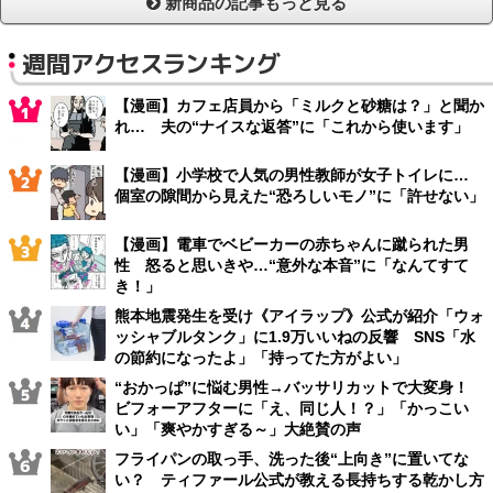
新商品の記事もっと見る
週間アクセスランキング
【漫画】カフェ店員から「ミルクと砂糖は？」と聞か
れ… 夫の“ナイスな返答”に「これから使います」
【漫画】小学校で人気の男性教師が女子トイレに…
個室の隙間から見えた“恐ろしいモノ”に「許せない」
【漫画】電車でベビーカーの赤ちゃんに蹴られた男
性 怒ると思いきや…“意外な本音”に「なんてすて
き！」
熊本地震発生を受け《アイラップ》公式が紹介「ウォ
ッシャブルタンク」に1.9万いいねの反響 SNS「水
の節約になったよ」「持ってた方がよい」
“おかっぱ”に悩む男性→バッサリカットで大変身！
ビフォーアフターに「え、同じ人！？」「かっこい
い」「爽やかすぎる～」大絶賛の声
フライパンの取っ手、洗った後“上向き”に置いてな
い？ ティファール公式が教える長持ちする乾かし方