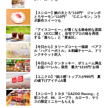
【スシロー】鮪の大とろ“110円” ジャンボ
とろサーモン“110円” 「C.C.レモン」コラ
ボ新作スイーツも
「アイスコーヒー」が薄くなる致命的な原因
とは UCCに聞く、自宅でプロの味を再現
する「蒸らし」と「黄金比」
【今日から】タリーズコーヒー福袋 ベアフ
ル「ハグミーボトル」＆刺繍チャーム、ドリ
ンクチケット封入
【今日から】ケンタッキー、ボリューム満点
「お盆バーレル」発売 最大“1210円”お得
【ユニクロ】“抜け感”トップスが990円 夏
の値下げアイテム6選
【スシロー】トヨタ「GAZOO Racing」と
初コラボ 86、スープラ、カローラ、ヤリ
スの限定ミニカーもらえる