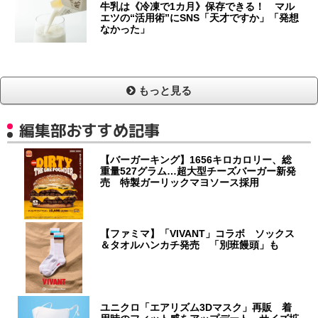
牛乳は《冷凍で1カ月》保存できる！ マル
エツの“活用術”にSNS「天才ですか」「発想
なかった」
もっと見る
編集部おすすめ記事
【バーガーキング】1656キロカロリー、総
重量527グラム…超大型チーズバーガー新発
売 特製ガーリックマヨソース採用
【ファミマ】「VIVANT」コラボ ソックス
＆タオルハンカチ発売 「別班饅頭」も
ユニクロ「エアリズム3Dマスク」再販 着