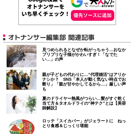
オトナンサー編集部 関連記事
見つめられるとなぜか転がっちゃう…おなか
プリプリな子猫がかわいすぎ！「なでた
い…」の声
親が子どもの代わりに…“代理婚活”はアリか
ナシか？ SNS「本人が動く気ない時点でお
断り」「親が甘やかしてるから…」厳しい声
も
夏のドライヤー熱風がつらい…髪がすぐ乾く
当て方＆タオルドライの“神テク”とは【美容
師解説】
ロッテ「スイカバー」がジェラートに ねっ
とり食感＆じっくり堪能