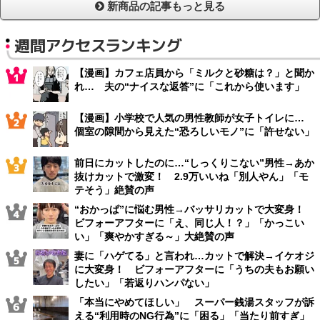
新商品の記事もっと見る
週間アクセスランキング
【漫画】カフェ店員から「ミルクと砂糖は？」と聞か
れ… 夫の“ナイスな返答”に「これから使います」
【漫画】小学校で人気の男性教師が女子トイレに…
個室の隙間から見えた“恐ろしいモノ”に「許せない」
前日にカットしたのに…“しっくりこない”男性→あか
抜けカットで激変！ 2.9万いいね「別人やん」「モ
テそう」絶賛の声
“おかっぱ”に悩む男性→バッサリカットで大変身！
ビフォーアフターに「え、同じ人！？」「かっこい
い」「爽やかすぎる～」大絶賛の声
妻に「ハゲてる」と言われ…カットで解決→イケオジ
に大変身！ ビフォーアフターに「うちの夫もお願い
したい」「若返りハンパない」
「本当にやめてほしい」 スーパー銭湯スタッフが訴
える“利用時のNG行為”に「困る」「当たり前すぎ」