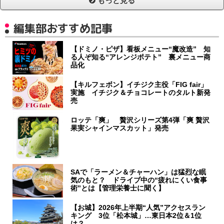
もっと見る
編集部おすすめ記事
【ドミノ・ピザ】看板メニュー“魔改造” 知
る人ぞ知る“アレンジポテト” 裏メニュー商
品化
【キルフェボン】イチジク主役「FIG fair」
実施 イチジク＆チョコレートのタルト新発
売
ロッテ「爽」 贅沢シリーズ第4弾「爽 贅沢
果実シャインマスカット」発売
SAで「ラーメン＆チャーハン」は猛烈な眠
気のもと？ ドライブ中の“疲れにくい食事
術”とは【管理栄養士に聞く】
【お城】2026年上半期“人気”アクセスラン
キング 3位「松本城」…東日本2位＆1位
は？