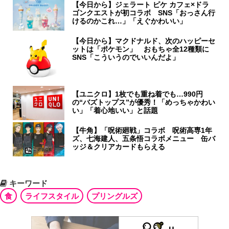
【今日から】ジェラート ピケ カフェ×ドラ
ゴンクエストが初コラボ SNS「おっさん行
けるのかこれ…」「えぐかわいい」
【今日から】マクドナルド、次のハッピーセ
ットは「ポケモン」 おもちゃ全12種類に
SNS「こういうのでいいんだよ」
【ユニクロ】1枚でも重ね着でも…990円
の“バズトップス”が優秀！「めっちゃかわい
い」「着心地いい」と話題
【牛角】「呪術廻戦」コラボ 呪術高専1年
ズ、七海建人、五条悟コラボメニュー 缶バ
ッジ＆クリアカードもらえる
キーワード
食
ライフスタイル
プリングルズ