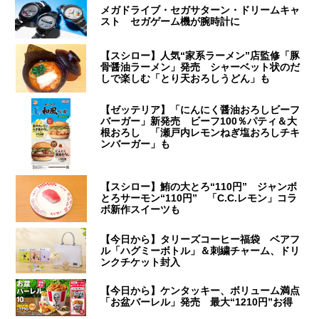
メガドライブ・セガサターン・ドリームキャ
スト セガゲーム機が腕時計に
【スシロー】人気“家系ラーメン”店監修「豚
骨醤油ラーメン」発売 シャーベット状のだ
しで楽しむ「とり天おろしうどん」も
【ゼッテリア】「にんにく醤油おろしビーフ
バーガー」新発売 ビーフ100％パティ＆大
根おろし 「瀬戸内レモンねぎ塩おろしチキ
ンバーガー」も
【スシロー】鮪の大とろ“110円” ジャンボ
とろサーモン“110円” 「C.C.レモン」コラ
ボ新作スイーツも
【今日から】タリーズコーヒー福袋 ベアフ
ル「ハグミーボトル」＆刺繍チャーム、ドリ
ンクチケット封入
【今日から】ケンタッキー、ボリューム満点
「お盆バーレル」発売 最大“1210円”お得