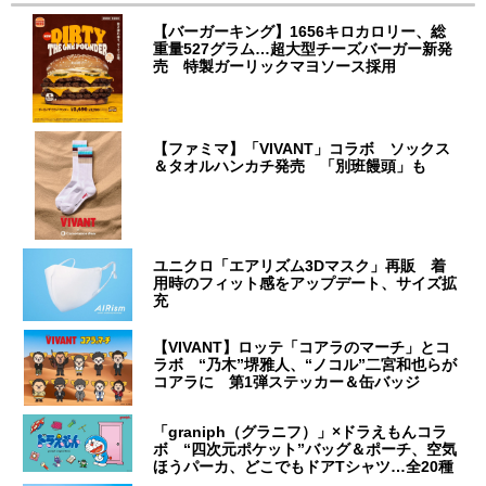
【バーガーキング】1656キロカロリー、総
重量527グラム…超大型チーズバーガー新発
売 特製ガーリックマヨソース採用
【ファミマ】「VIVANT」コラボ ソックス
＆タオルハンカチ発売 「別班饅頭」も
ユニクロ「エアリズム3Dマスク」再販 着
用時のフィット感をアップデート、サイズ拡
充
【VIVANT】ロッテ「コアラのマーチ」とコ
ラボ “乃木”堺雅人、“ノコル”二宮和也らが
コアラに 第1弾ステッカー＆缶バッジ
「graniph（グラニフ）」×ドラえもんコラ
ボ “四次元ポケット”バッグ＆ポーチ、空気
ほうパーカ、どこでもドアTシャツ…全20種