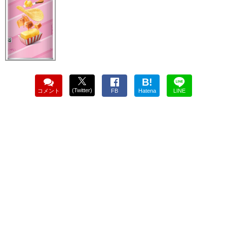
B!
(Twitter)
コメント
FB
Hatena
LINE