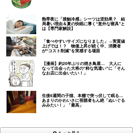
熱帯夜に「接触冷感」シーツは逆効果？ 結
局暑い理由＆夏の快眠に導く“意外な寝具”と
は【専門家解説】
「食べやすいサイズになりました」→実質値
上げでは！？ 物価上昇が続く中、消費者
が“コスト削減”を実感する場面
【漫画】約20年ぶりの焼き鳥屋… 大人に
なって出会った大将の“粋な気遣い”に「そん
なお店に出会いたい！」
生後6週間の子猫、本棚で突っ伏して眠る…
あまりのかわいさに視聴者もん絶「ぬいぐる
みみたい！」「最高」