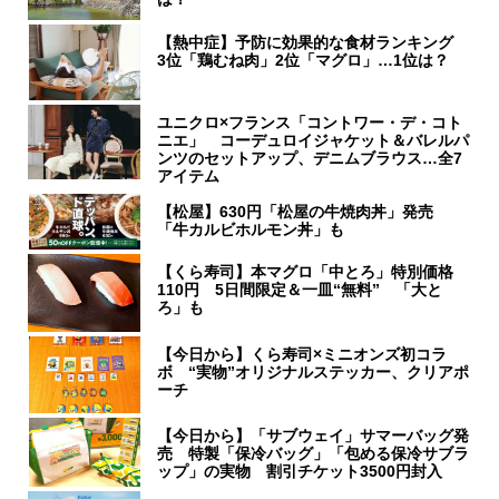
【熱中症】予防に効果的な食材ランキング
3位「鶏むね肉」2位「マグロ」…1位は？
ユニクロ×フランス「コントワー・デ・コト
ニエ」 コーデュロイジャケット＆バレルパ
ンツのセットアップ、デニムブラウス…全7
アイテム
【松屋】630円「松屋の牛焼肉丼」発売
「牛カルビホルモン丼」も
【くら寿司】本マグロ「中とろ」特別価格
110円 5日間限定＆一皿“無料” 「大と
ろ」も
【今日から】くら寿司×ミニオンズ初コラ
ボ “実物”オリジナルステッカー、クリアポ
ーチ
【今日から】「サブウェイ」サマーバッグ発
売 特製「保冷バッグ」「包める保冷サブラ
ップ」の実物 割引チケット3500円封入