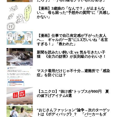
だろう」「うちの猫もクサいものが好き」
【漫画】3歳娘の「なんで？」が止まらな
い… 母も困った“予想外の質問”に「共感し
かない」
【漫画】仕事で自己肯定感が下がった友人
へ… ギャルの“一言”に1.3万いいね「名言
すぎる！」「救われた」
新聞を読みたい飼い主 vs 気を引きたい子
猫 《全力の妨害》が反則級のかわいさ！
マスク着用だけじゃ不十分…避難所で「感染
症」を防ぐには？
【ユニクロ】“抜け感”トップスが990円 夏
の値下げアイテム6選
“おじさんファッション”論争→次のターゲッ
トは《ボディバッグ》？ 「パーカーもダ