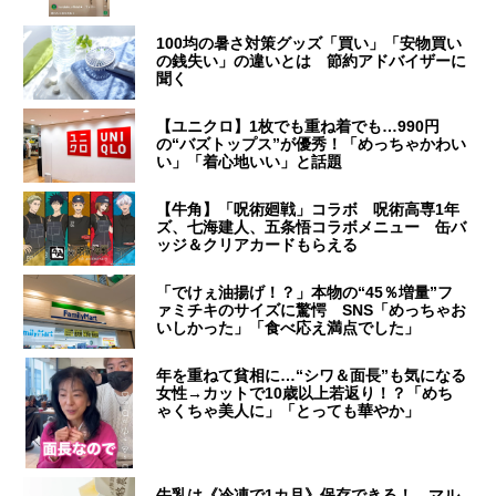
100均の暑さ対策グッズ「買い」「安物買い
の銭失い」の違いとは 節約アドバイザーに
聞く
【ユニクロ】1枚でも重ね着でも…990円
の“バズトップス”が優秀！「めっちゃかわい
い」「着心地いい」と話題
【牛角】「呪術廻戦」コラボ 呪術高専1年
ズ、七海建人、五条悟コラボメニュー 缶バ
ッジ＆クリアカードもらえる
「でけぇ油揚げ！？」本物の“45％増量”フ
ァミチキのサイズに驚愕 SNS「めっちゃお
いしかった」「食べ応え満点でした」
年を重ねて貧相に…“シワ＆面長”も気になる
女性→カットで10歳以上若返り！？「めち
ゃくちゃ美人に」「とっても華やか」
牛乳は《冷凍で1カ月》保存できる！ マル