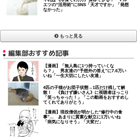
エツの“活用術”にSNS「天才ですか」「発想
なかった」
もっと見る
編集部おすすめ記事
【漫画】「無人島に1つ持っていくな
ら？」 男友達の“予想外の答え”に7.6万い
いね「一生大切にしたい友達」
4匹の子猫がお団子状態→1匹だけ残して解
散！ 《負けず嫌いさん》に視聴者ほっこり
「笑っちゃった！」「この動画をおすすめし
てくれてありがとう」
【漫画】現役僧侶が明かした“修行中の食
事”… あまりに質素な献立に1万いいね
「病気になりそう」「大変だ」