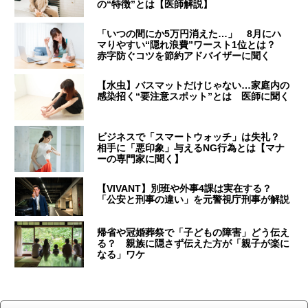
の“特徴”とは【医師解説】
「いつの間にか5万円消えた…」 8月にハ
マりやすい“隠れ浪費”ワースト1位とは？
赤字防ぐコツを節約アドバイザーに聞く
【水虫】バスマットだけじゃない…家庭内の
感染招く“要注意スポット”とは 医師に聞く
ビジネスで「スマートウォッチ」は失礼？
相手に「悪印象」与えるNG行為とは【マナ
ーの専門家に聞く】
【VIVANT】別班や外事4課は実在する？
「公安と刑事の違い」を元警視庁刑事が解説
帰省や冠婚葬祭で「子どもの障害」どう伝え
る？ 親族に隠さず伝えた方が「親子が楽に
なる」ワケ