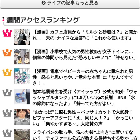
ライフの記事もっと見る
週間アクセスランキング
【漫画】カフェ店員から「ミルクと砂糖は？」と聞か
れ… 夫の“ナイスな返答”に「これから使います」
【漫画】小学校で人気の男性教師が女子トイレに…
個室の隙間から見えた“恐ろしいモノ”に「許せない」
【漫画】電車でベビーカーの赤ちゃんに蹴られた男
性 怒ると思いきや…“意外な本音”に「なんてすて
き！」
熊本地震発生を受け《アイラップ》公式が紹介「ウォ
ッシャブルタンク」に1.9万いいねの反響 SNS「水
の節約になったよ」「持ってた方がよい」
“おかっぱ”に悩む男性→バッサリカットで大変身！
ビフォーアフターに「え、同じ人！？」「かっこい
い」「爽やかすぎる～」大絶賛の声
フライパンの取っ手、洗った後“上向き”に置いてな
い？ ティファール公式が教える長持ちする乾かし方