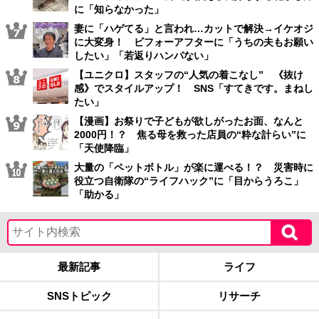
に「知らなかった」
妻に「ハゲてる」と言われ…カットで解決→イケオジ
に大変身！ ビフォーアフターに「うちの夫もお願い
したい」「若返りハンパない」
【ユニクロ】スタッフの“人気の着こなし” 《抜け
感》でスタイルアップ！ SNS「すてきです。まねし
たい」
【漫画】お祭りで子どもが欲しがったお面、なんと
2000円！？ 焦る母を救った店員の“粋な計らい”に
「天使降臨」
大量の「ペットボトル」が楽に運べる！？ 災害時に
役立つ自衛隊の“ライフハック”に「目からうろこ」
「助かる」
最新記事
ライフ
SNSトピック
リサーチ