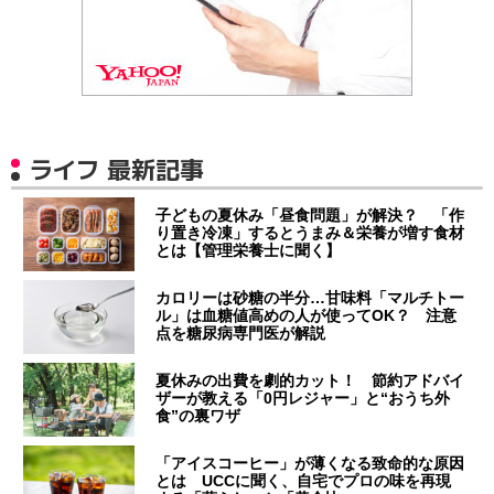
ライフ 最新記事
子どもの夏休み「昼食問題」が解決？ 「作
り置き冷凍」するとうまみ＆栄養が増す食材
とは【管理栄養士に聞く】
カロリーは砂糖の半分…甘味料「マルチトー
ル」は血糖値高めの人が使ってOK？ 注意
点を糖尿病専門医が解説
夏休みの出費を劇的カット！ 節約アドバイ
ザーが教える「0円レジャー」と“おうち外
食”の裏ワザ
「アイスコーヒー」が薄くなる致命的な原因
とは UCCに聞く、自宅でプロの味を再現