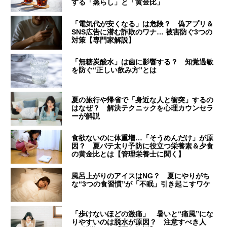
する「蒸らし」と「黄金比」
「電気代が安くなる」は危険？ 偽アプリ＆
SNS広告に潜む詐欺のワナ… 被害防ぐ3つの
対策【専門家解説】
「無糖炭酸水」は歯に影響する？ 知覚過敏
を防ぐ“正しい飲み方”とは
夏の旅行や帰省で「身近な人と衝突」するの
はなぜ？ 解決テクニックを心理カウンセラ
ーが解説
食欲ないのに体重増…「そうめんだけ」が原
因？ 夏バテ太り予防に役立つ栄養素＆夕食
の黄金比とは【管理栄養士に聞く】
風呂上がりのアイスはNG？ 夏にやりがち
な“3つの食習慣”が「不眠」引き起こすワケ
「歩けないほどの激痛」 暑いと“痛風”にな
りやすいのは脱水が原因？ 注意すべき人