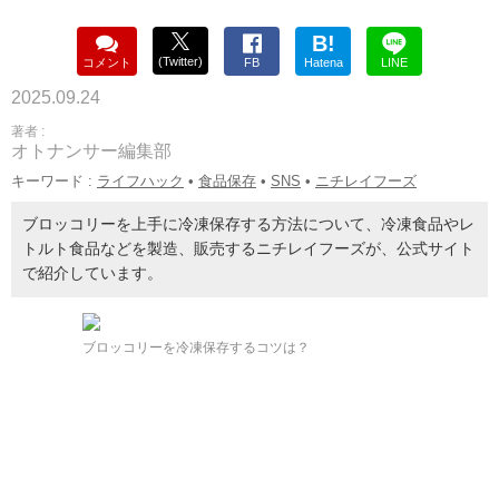
B!
(Twitter)
コメント
FB
Hatena
LINE
2025.09.24
著者 :
オトナンサー編集部
キーワード :
ライフハック
•
食品保存
•
SNS
•
ニチレイフーズ
ブロッコリーを上手に冷凍保存する方法について、冷凍食品やレ
トルト食品などを製造、販売するニチレイフーズが、公式サイト
で紹介しています。
ブロッコリーを冷凍保存するコツは？