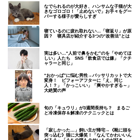
なでられるのが大好き、ハンサムな子猫が大
きなゴロゴロ！「止めないで」お手々をグー
パーする様子が愛らしすぎ
寝ているのに疲れ取れない…「寝返り」が原
因？ 寝具店が紹介する3つの“改善法”とは
実は多い…“人前で鼻をかむ”のを「やめてほ
しい」人たち SNS「飲食店では嫌」「クチ
ャラーと同じ」
“おかっぱ”に悩む男性→バッサリカットで大
変身！ ビフォーアフターに「え、同じ
人！？」「かっこいい」「爽やかすぎる～」
大絶賛の声
旬の「キュウリ」が3週間長持ち？ まるご
と冷凍保存＆解凍のテクニックとは
「寂しかった…」飼い主が帰宅→《靴に頭を
突っ込む》猫に大爆笑！「なんてかわいいん