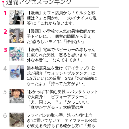
週間アクセスランキング
【漫画】カフェ店員から「ミルクと砂
糖は？」と聞かれ… 夫の“ナイスな返
答”に「これから使います」
【漫画】小学校で人気の男性教師が女
子トイレに… 個室の隙間から見え
た“恐ろしいモノ”に「許せない」
【漫画】電車でベビーカーの赤ちゃん
に蹴られた男性 怒ると思いきや…“意
外な本音”に「なんてすてき！」
熊本地震発生を受け《アイラップ》公
式が紹介「ウォッシャブルタンク」に
1.9万いいねの反響 SNS「水の節約に
なったよ」「持ってた方がよい」
“おかっぱ”に悩む男性→バッサリカット
で大変身！ ビフォーアフターに
「え、同じ人！？」「かっこいい」
「爽やかすぎる～」大絶賛の声
フライパンの取っ手、洗った後“上向
き”に置いてない？ ティファール公式
が教える長持ちする乾かし方に「知ら