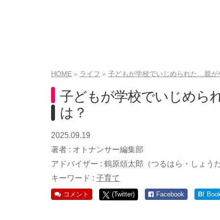
HOME
ライフ
子どもが学校でいじめられた…親がや
子どもが学校でいじめられ
は？
2025.09.19
著者 :
オトナンサー編集部
アドバイザー :
鶴原頌太郎（つるはら・しょう
キーワード :
子育て
コメント
(Twitter)
Facebook
B!
Boo