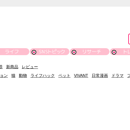
ライフ
SNSトピック
リサーチ
ト
題
新商品
レビュー
ョン
猫
動物
ライフハック
ペット
VIVANT
日常漫画
ドラマ