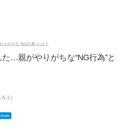
りがちな“NG行為”とは？
た…親がやりがちな“NG行為”と
たろう）
kmark