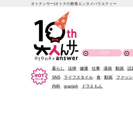
オトナンサー|オトナの教養エンタメバラエティー
TOP
暮らし
法律
健康
仕事
漫画
動画
話
SNS
ライフスタイル
食
動画
ファッシ
内科
graniph
ドラえもん