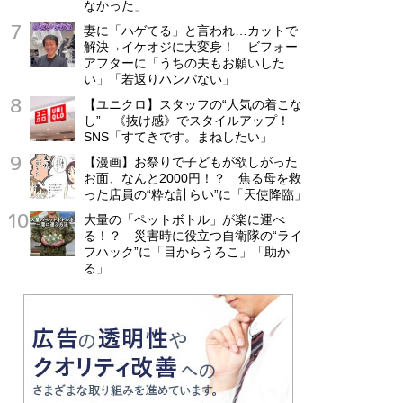
なかった」
妻に「ハゲてる」と言われ…カットで
解決→イケオジに大変身！ ビフォー
アフターに「うちの夫もお願いした
い」「若返りハンパない」
【ユニクロ】スタッフの“人気の着こな
し” 《抜け感》でスタイルアップ！
SNS「すてきです。まねしたい」
【漫画】お祭りで子どもが欲しがった
お面、なんと2000円！？ 焦る母を救
った店員の“粋な計らい”に「天使降臨」
大量の「ペットボトル」が楽に運べ
る！？ 災害時に役立つ自衛隊の“ライ
フハック”に「目からうろこ」「助か
る」