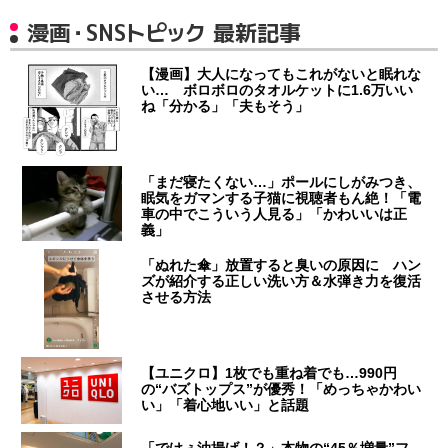
漫画・SNSトピック 最新記事
【漫画】大人になってもこれがないと眠れな
い… ボロボロのタオルケットに1.6万いい
ね「分かる」「夫もそう」
「まだ寝たくない…」ポールにしがみつき、
眠気をガマンする子猫に視聴者もん絶！「電
車の中でこういう人見る」「かわいいは正
義」
「ぬれた傘」放置すると臭いの原因に ハン
ズが紹介する正しい洗い方＆水弾き力を復活
させる方法
【ユニクロ】1枚でも重ね着でも…990円
の“バズトップス”が優秀！「めっちゃかわい
い」「着心地いい」と話題