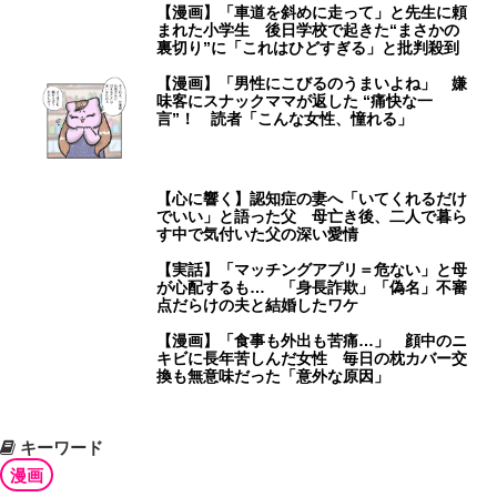
【漫画】「車道を斜めに走って」と先生に頼
まれた小学生 後日学校で起きた“まさかの
裏切り”に「これはひどすぎる」と批判殺到
【漫画】「男性にこびるのうまいよね」 嫌
味客にスナックママが返した “痛快な一
言”！ 読者「こんな女性、憧れる」
【心に響く】認知症の妻へ「いてくれるだけ
でいい」と語った父 母亡き後、二人で暮ら
す中で気付いた父の深い愛情
【実話】「マッチングアプリ＝危ない」と母
が心配するも… 「身長詐欺」「偽名」不審
点だらけの夫と結婚したワケ
【漫画】「食事も外出も苦痛…」 顔中のニ
キビに長年苦しんだ女性 毎日の枕カバー交
換も無意味だった「意外な原因」
キーワード
漫画