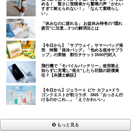
める！ 賢さに視聴者から驚嘆の声「かわい
すぎて耐えられない！」「なんて素晴らし
い」
「休みなのに疲れる」 お盆休み特有の“隠れ
疲労”に注意…3つの解消法とは
【今日から】「サブウェイ」サマーバッグ発
売 特製「保冷バッグ」「包める保冷サブラ
ップ」の実物 割引チケット3500円封入
飛行機で「モバイルバッテリー」使用禁止
知らずに充電し“発火”したら巨額の賠償責
任？【弁護士解説】
【今日から】ジェラート ピケ カフェ×ドラ
ゴンクエストが初コラボ SNS「おっさん行
けるのかこれ…」「えぐかわいい」
もっと見る