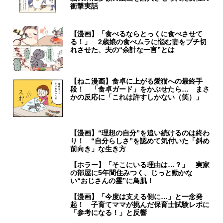
衝撃実話
【漫画】「食べるならとっくに食べさせて
る！」 2歳娘の食べムラに悩む妻をブチ切
れさせた、夫の“余計な一言”とは
【ねこ漫画】食卓に上がる愛猫への最終手
段！ 「食卓ガード」をかぶせたら… まさ
かの反応に「これは許すしかない（笑）」
【漫画】“理想の自分”を追い続けるのは終わ
り！ “自分らしさ”を認めて気付いた「斜め
前向き」な生き方
【ホラー】「そこにいる理由は…？」 実家
の部屋に5年間住みつく、じっと動かな
い“おじさんの霊”に鳥肌！
【漫画】「今度は支える側に…」と一念発
起！ 子育てママが挑んだ保育士試験レポに
「参考になる！」と反響