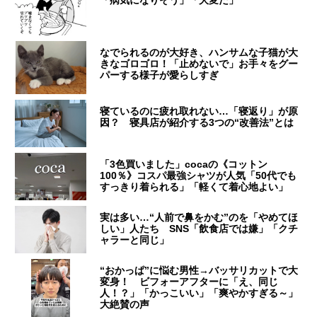
「病気になりそう」「大変だ」
なでられるのが大好き、ハンサムな子猫が大
きなゴロゴロ！「止めないで」お手々をグー
パーする様子が愛らしすぎ
寝ているのに疲れ取れない…「寝返り」が原
因？ 寝具店が紹介する3つの“改善法”とは
「3色買いました」cocaの《コットン
100％》コスパ最強シャツが人気「50代でも
すっきり着られる」「軽くて着心地よい」
実は多い…“人前で鼻をかむ”のを「やめてほ
しい」人たち SNS「飲食店では嫌」「クチ
ャラーと同じ」
“おかっぱ”に悩む男性→バッサリカットで大
変身！ ビフォーアフターに「え、同じ
人！？」「かっこいい」「爽やかすぎる～」
大絶賛の声