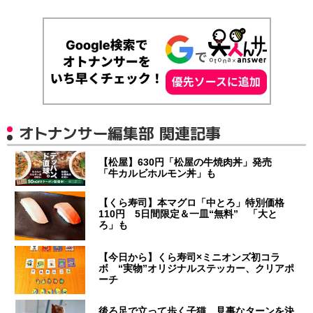
オトナンサー編集部 関連記事
【松屋】630円「松屋の牛焼肉丼」発売
「牛カルビホルモン丼」も
【くら寿司】本マグロ「中とろ」特別価格
110円 5日間限定＆一皿“無料” 「大と
ろ」も
【今日から】くら寿司×ミニオンズ初コラ
ボ “実物”オリジナルステッカー、クリアポ
ーチ
後ろ足で立って歩く子猫、見事なターンを決