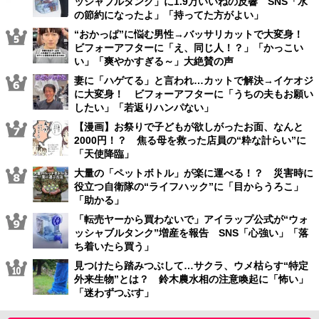
ッシャブルタンク」に1.9万いいねの反響 SNS「水
の節約になったよ」「持ってた方がよい」
“おかっぱ”に悩む男性→バッサリカットで大変身！
ビフォーアフターに「え、同じ人！？」「かっこい
い」「爽やかすぎる～」大絶賛の声
妻に「ハゲてる」と言われ…カットで解決→イケオジ
に大変身！ ビフォーアフターに「うちの夫もお願い
したい」「若返りハンパない」
【漫画】お祭りで子どもが欲しがったお面、なんと
2000円！？ 焦る母を救った店員の“粋な計らい”に
「天使降臨」
大量の「ペットボトル」が楽に運べる！？ 災害時に
役立つ自衛隊の“ライフハック”に「目からうろこ」
「助かる」
「転売ヤーから買わないで」アイラップ公式が“ウォ
ッシャブルタンク”増産を報告 SNS「心強い」「落
ち着いたら買う」
見つけたら踏みつぶして…サクラ、ウメ枯らす“特定
外来生物”とは？ 鈴木農水相の注意喚起に「怖い」
「迷わずつぶす」