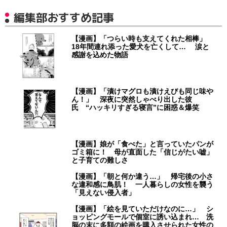
編集部おすすめ記事
【漫画】「つらい時も支えてくれた相棒」
18年間連れ添った愛犬を亡くして… 涙と
感謝を込めた物語
【漫画】「漬けマグロも漬けえびも同じ味や
ん！」 深夜に突然しゃべり出した彼
氏 “ハッキリすぎる寝言”に困惑＆爆笑
【漫画】娘が「食べた」と言っていたパンが
ゴミ箱に！ 母が直面した「信じがたい嘘」
と子育ての難しさ
【漫画】「朝と何か違う…」 帰宅後の小さ
な違和感に鳥肌！ 一人暮らしの女性を襲う
「見えない侵入者」
【漫画】「絵を見ていただけなのに…」 シ
ョッピングモールで個室に誘い込まれ… 洗
脳の末に多額の絵画を購入させられた女性の