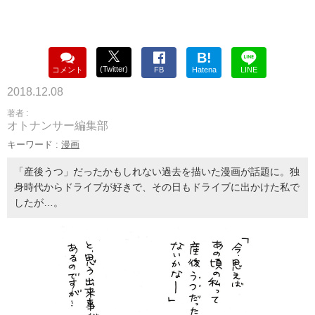
B!
(Twitter)
コメント
FB
Hatena
LINE
2018.12.08
著者 :
オトナンサー編集部
キーワード :
漫画
「産後うつ」だったかもしれない過去を描いた漫画が話題に。独
身時代からドライブが好きで、その日もドライブに出かけた私で
したが…。