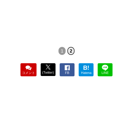
1
2
B!
(Twitter)
コメント
FB
Hatena
LINE