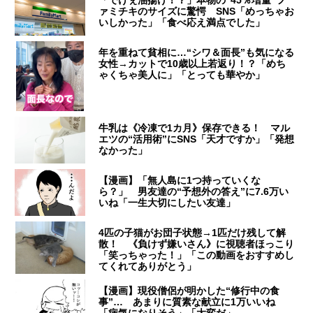
「でけぇ油揚げ！？」本物の“45％増量”フ
ァミチキのサイズに驚愕 SNS「めっちゃお
いしかった」「食べ応え満点でした」
年を重ねて貧相に…“シワ＆面長”も気になる
女性→カットで10歳以上若返り！？「めち
ゃくちゃ美人に」「とっても華やか」
牛乳は《冷凍で1カ月》保存できる！ マル
エツの“活用術”にSNS「天才ですか」「発想
なかった」
【漫画】「無人島に1つ持っていくな
ら？」 男友達の“予想外の答え”に7.6万い
いね「一生大切にしたい友達」
4匹の子猫がお団子状態→1匹だけ残して解
散！ 《負けず嫌いさん》に視聴者ほっこり
「笑っちゃった！」「この動画をおすすめし
てくれてありがとう」
【漫画】現役僧侶が明かした“修行中の食
事”… あまりに質素な献立に1万いいね