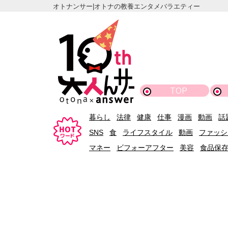
オトナンサー|オトナの教養エンタメバラエティー
TOP
暮らし
法律
健康
仕事
漫画
動画
話
SNS
食
ライフスタイル
動画
ファッシ
マネー
ビフォーアフター
美容
食品保