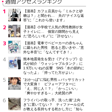
週間アクセスランキング
【漫画】カフェ店員から「ミルクと砂
糖は？」と聞かれ… 夫の“ナイスな返
答”に「これから使います」
【漫画】小学校で人気の男性教師が女
子トイレに… 個室の隙間から見え
た“恐ろしいモノ”に「許せない」
【漫画】電車でベビーカーの赤ちゃん
に蹴られた男性 怒ると思いきや…“意
外な本音”に「なんてすてき！」
熊本地震発生を受け《アイラップ》公
式が紹介「ウォッシャブルタンク」に
1.9万いいねの反響 SNS「水の節約に
なったよ」「持ってた方がよい」
“おかっぱ”に悩む男性→バッサリカット
で大変身！ ビフォーアフターに
「え、同じ人！？」「かっこいい」
「爽やかすぎる～」大絶賛の声
フライパンの取っ手、洗った後“上向
き”に置いてない？ ティファール公式
が教える長持ちする乾かし方に「知ら