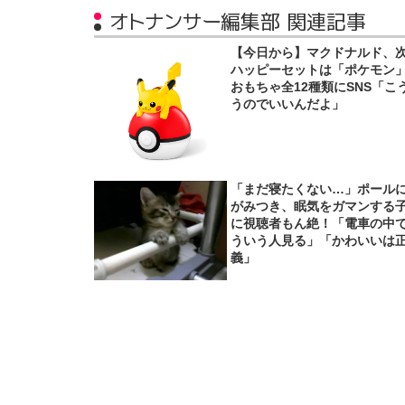
オトナンサー編集部 関連記事
【今日から】マクドナルド、
ハッピーセットは「ポケモ
おもちゃ全12種類にSNS「こ
うのでいいんだよ」
「まだ寝たくない…」ポール
がみつき、眠気をガマンする
に視聴者もん絶！「電車の中
ういう人見る」「かわいいは
義」