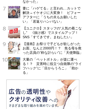
なかった」
妻に「ハゲてる」と言われ…カットで
解決→イケオジに大変身！ ビフォー
アフターに「うちの夫もお願いした
い」「若返りハンパない」
【ユニクロ】スタッフの“人気の着こな
し” 《抜け感》でスタイルアップ！
SNS「すてきです。まねしたい」
【漫画】お祭りで子どもが欲しがった
お面、なんと2000円！？ 焦る母を救
った店員の“粋な計らい”に「天使降臨」
大量の「ペットボトル」が楽に運べ
る！？ 災害時に役立つ自衛隊の“ライ
フハック”に「目からうろこ」「助か
る」