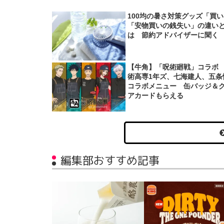
100均の暑さ対策グッズ「買
「安物買いの銭失い」の違い
は 節約アドバイザーに聞く
【牛角】「呪術廻戦」コラボ
術高専1年ズ、七海建人、五条
コラボメニュー 缶バッジ＆
アカードもらえる
編集部おすすめ記事