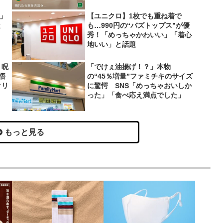
い」
【ユニクロ】1枚でも重ね着で
と
も…990円の“バズトップス”が優
秀！「めっちゃかわいい」「着心
地いい」と話題
 呪
「でけぇ油揚げ！？」本物
悟
の“45％増量”ファミチキのサイズ
クリ
に驚愕 SNS「めっちゃおいしか
った」「食べ応え満点でした」
もっと見る