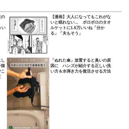
次の
【漫画】大人になってもこれがな
ン」
いと眠れない… ボロボロのタオ
うい
ルケットに1.6万いいね「分か
る」「夫もそう」
にし
「ぬれた傘」放置すると臭いの原
子猫
因に ハンズが紹介する正しい洗
でこ
い方＆水弾き力を復活させる方法
正