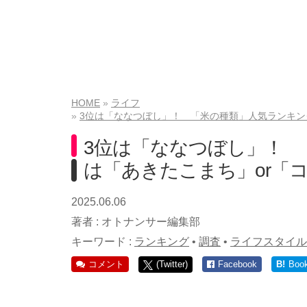
HOME
ライフ
3位は「ななつぼし」！ 「米の種類」人気ランキン
3位は「ななつぼし」！ 
は「あきたこまち」or「
2025.06.06
著者 :
オトナンサー編集部
キーワード :
ランキング
•
調査
•
ライフスタイル
コメント
(Twitter)
Facebook
B!
Boo