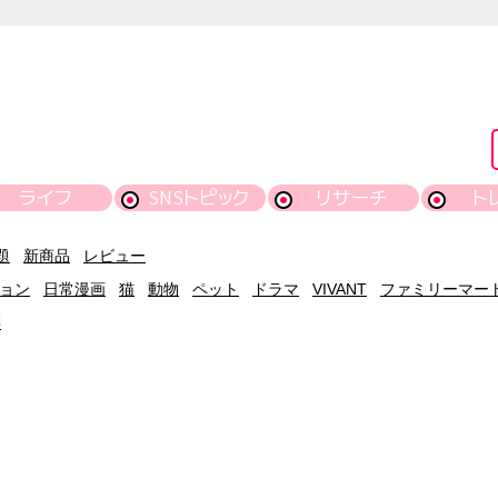
ライフ
SNSトピック
リサーチ
ト
題
新商品
レビュー
ョン
日常漫画
猫
動物
ペット
ドラマ
VIVANT
ファミリーマー
存