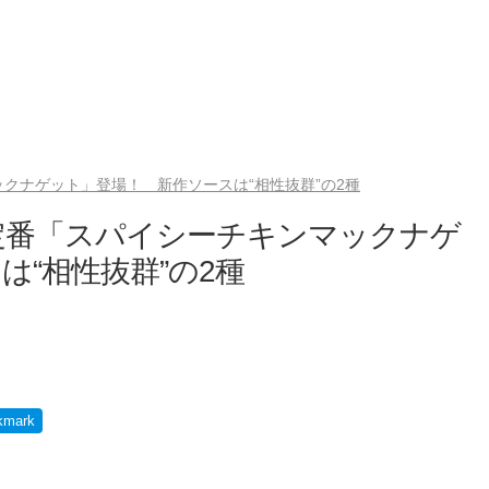
クナゲット」登場！ 新作ソースは“相性抜群”の2種
定番「スパイシーチキンマックナゲ
“相性抜群”の2種
kmark