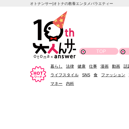
オトナンサー|オトナの教養エンタメバラエティー
TOP
暮らし
法律
健康
仕事
漫画
動画
話
ライフスタイル
SNS
食
ファッション
マネー
内科