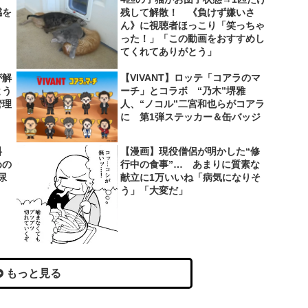
感を
残して解散！ 《負けず嫌いさ
ん》に視聴者ほっこり「笑っちゃ
った！」「この動画をおすすめし
てくれてありがとう」
が解
【VIVANT】ロッテ「コアラのマ
とう
ーチ」とコラボ “乃木”堺雅
管理
人、“ノコル”二宮和也らがコアラ
に 第1弾ステッカー＆缶バッジ
料
【漫画】現役僧侶が明かした“修
めの
行中の食事”… あまりに質素な
尿
献立に1万いいね「病気になりそ
う」「大変だ」
もっと見る