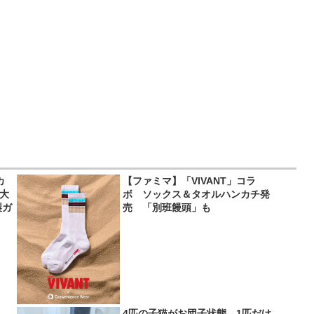
カ
【ファミマ】「VIVANT」コラ
超大
ボ ソックス＆タオルハンカチ発
製ガ
売 「別班饅頭」も
4匹の子猫がお団子状態→1匹だけ