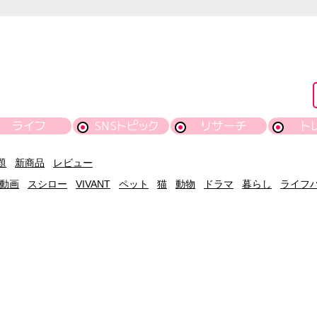
ライフ
SNSトピック
リサーチ
ト
題
新商品
レビュー
動画
スシロー
VIVANT
ペット
猫
動物
ドラマ
暮らし
ライフ