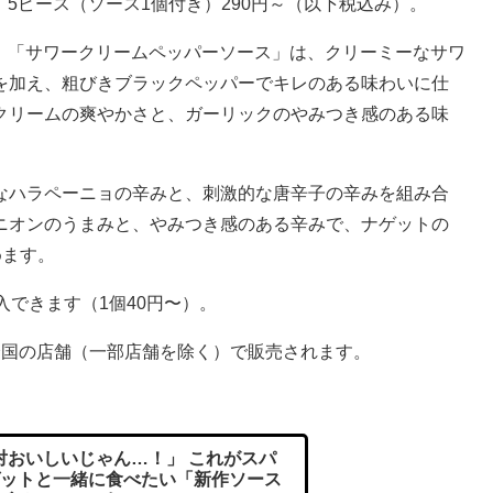
5ピース（ソース1個付き）290円～（以下税込み）。
「サワークリームペッパーソース」は、クリーミーなサワ
を加え、粗びきブラックペッパーでキレのある味わいに仕
クリームの爽やかさと、ガーリックのやみつき感のある味
なハラペーニョの辛みと、刺激的な唐辛子の辛みを組み合
ニオンのうまみと、やみつき感のある辛みで、ナゲットの
めます。
できます（1個40円〜）。
国の店舗（一部店舗を除く）で販売されます。
おいしいじゃん…！」 これがスパ
ットと一緒に食べたい「新作ソース