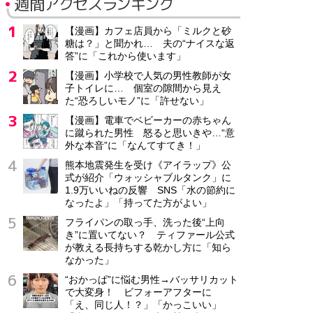
週間アクセスランキング
【漫画】カフェ店員から「ミルクと砂
糖は？」と聞かれ… 夫の“ナイスな返
答”に「これから使います」
【漫画】小学校で人気の男性教師が女
子トイレに… 個室の隙間から見え
た“恐ろしいモノ”に「許せない」
【漫画】電車でベビーカーの赤ちゃん
に蹴られた男性 怒ると思いきや…“意
外な本音”に「なんてすてき！」
熊本地震発生を受け《アイラップ》公
式が紹介「ウォッシャブルタンク」に
1.9万いいねの反響 SNS「水の節約に
なったよ」「持ってた方がよい」
フライパンの取っ手、洗った後“上向
き”に置いてない？ ティファール公式
が教える長持ちする乾かし方に「知ら
なかった」
“おかっぱ”に悩む男性→バッサリカット
で大変身！ ビフォーアフターに
「え、同じ人！？」「かっこいい」