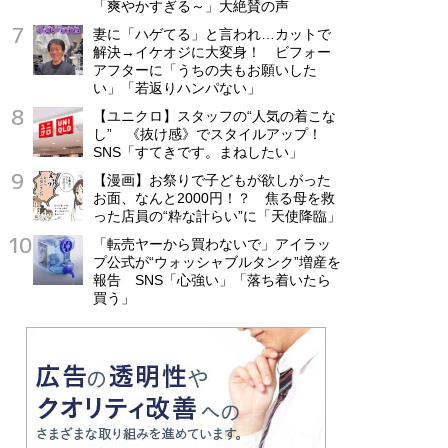
「爽やかすぎる～」大絶賛の声
妻に「ハゲてる」と言われ…カットで
解決→イケオジに大変身！ ビフォー
アフターに「うちの夫もお願いした
い」「若返りハンパない」
【ユニクロ】スタッフの“人気の着こな
し” 《抜け感》でスタイルアップ！
SNS「すてきです。まねしたい」
【漫画】お祭りで子どもが欲しがった
お面、なんと2000円！？ 焦る母を救
った店員の“粋な計らい”に「天使降臨」
「転売ヤーから買わないで」アイラッ
プ公式が“ウォッシャブルタンク”増産を
報告 SNS「心強い」「落ち着いたら
買う」