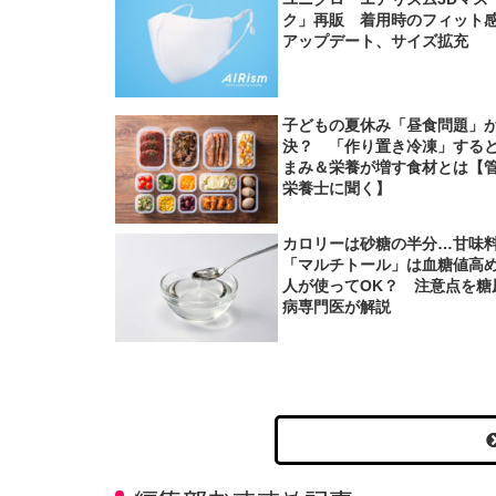
ク」再販 着用時のフィット
アップデート、サイズ拡充
子どもの夏休み「昼食問題」
決？ 「作り置き冷凍」する
まみ＆栄養が増す食材とは【
栄養士に聞く】
カロリーは砂糖の半分…甘味
「マルチトール」は血糖値高
人が使ってOK？ 注意点を糖
病専門医が解説