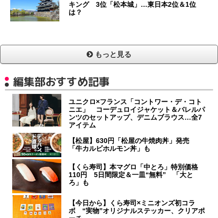
キング 3位「松本城」…東日本2位＆1位
は？
もっと見る
編集部おすすめ記事
ユニクロ×フランス「コントワー・デ・コト
ニエ」 コーデュロイジャケット＆バレルパ
ンツのセットアップ、デニムブラウス…全7
アイテム
【松屋】630円「松屋の牛焼肉丼」発売
「牛カルビホルモン丼」も
【くら寿司】本マグロ「中とろ」特別価格
110円 5日間限定＆一皿“無料” 「大と
ろ」も
【今日から】くら寿司×ミニオンズ初コラ
ボ “実物”オリジナルステッカー、クリアポ