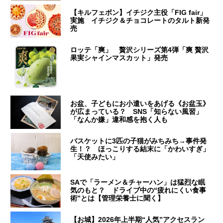
【キルフェボン】イチジク主役「FIG fair」
実施 イチジク＆チョコレートのタルト新発
売
ロッテ「爽」 贅沢シリーズ第4弾「爽 贅沢
果実シャインマスカット」発売
お盆、子どもにお小遣いをあげる《お盆玉》
が広まっている？ SNS「知らない風習」
「なんか嫌」違和感を抱く人も
バスケットに3匹の子猫がみちみち→事件発
生！？ ほっこりする結末に「かわいすぎ」
「天使みたい」
SAで「ラーメン＆チャーハン」は猛烈な眠
気のもと？ ドライブ中の“疲れにくい食事
術”とは【管理栄養士に聞く】
【お城】2026年上半期“人気”アクセスラン