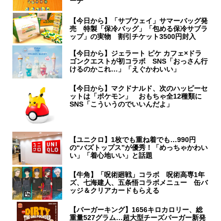
ーチ
【今日から】「サブウェイ」サマーバッグ発
売 特製「保冷バッグ」「包める保冷サブラ
ップ」の実物 割引チケット3500円封入
【今日から】ジェラート ピケ カフェ×ドラ
ゴンクエストが初コラボ SNS「おっさん行
けるのかこれ…」「えぐかわいい」
【今日から】マクドナルド、次のハッピーセ
ットは「ポケモン」 おもちゃ全12種類に
SNS「こういうのでいいんだよ」
【ユニクロ】1枚でも重ね着でも…990円
の“バズトップス”が優秀！「めっちゃかわい
い」「着心地いい」と話題
【牛角】「呪術廻戦」コラボ 呪術高専1年
ズ、七海建人、五条悟コラボメニュー 缶バ
ッジ＆クリアカードもらえる
【バーガーキング】1656キロカロリー、総
重量527グラム…超大型チーズバーガー新発