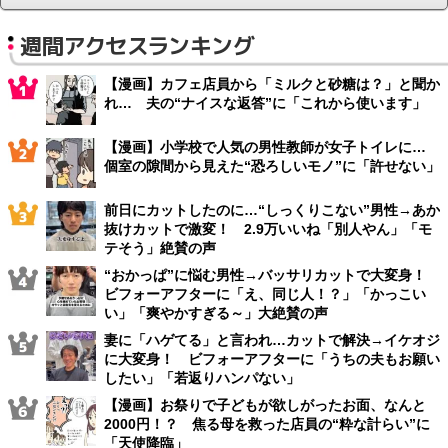
週間アクセスランキング
【漫画】カフェ店員から「ミルクと砂糖は？」と聞か
れ… 夫の“ナイスな返答”に「これから使います」
【漫画】小学校で人気の男性教師が女子トイレに…
個室の隙間から見えた“恐ろしいモノ”に「許せない」
前日にカットしたのに…“しっくりこない”男性→あか
抜けカットで激変！ 2.9万いいね「別人やん」「モ
テそう」絶賛の声
“おかっぱ”に悩む男性→バッサリカットで大変身！
ビフォーアフターに「え、同じ人！？」「かっこい
い」「爽やかすぎる～」大絶賛の声
妻に「ハゲてる」と言われ…カットで解決→イケオジ
に大変身！ ビフォーアフターに「うちの夫もお願い
したい」「若返りハンパない」
【漫画】お祭りで子どもが欲しがったお面、なんと
2000円！？ 焦る母を救った店員の“粋な計らい”に
「天使降臨」