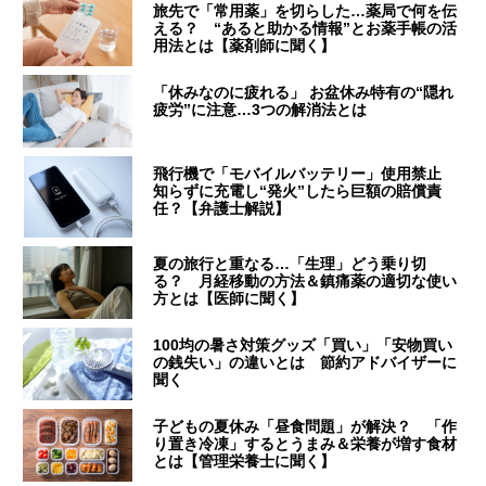
旅先で「常用薬」を切らした…薬局で何を伝
える？ “あると助かる情報”とお薬手帳の活
用法とは【薬剤師に聞く】
「休みなのに疲れる」 お盆休み特有の“隠れ
疲労”に注意…3つの解消法とは
飛行機で「モバイルバッテリー」使用禁止
知らずに充電し“発火”したら巨額の賠償責
任？【弁護士解説】
夏の旅行と重なる…「生理」どう乗り切
る？ 月経移動の方法＆鎮痛薬の適切な使い
方とは【医師に聞く】
100均の暑さ対策グッズ「買い」「安物買い
の銭失い」の違いとは 節約アドバイザーに
聞く
子どもの夏休み「昼食問題」が解決？ 「作
り置き冷凍」するとうまみ＆栄養が増す食材
とは【管理栄養士に聞く】