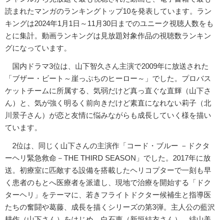
読まれたマンガのランキングトップ10を発表しています。ラン
キングは2024年1月1日～11月30日までのユニーク視聴人数をも
とに集計。動画ランキングは見放題対象作品の視聴数ランキン
グになっています。
国内ドラマ3位は、山下智久さん主演で2009年に放送された
「ブザー・ビート～崖っぷちのヒーロー～」でした。プロバス
ケットチームに所属する、気弱だけど真っ直ぐな直輝（山下さ
ん）と、気が強く明るく前向きだけど素直になれない莉子（北
川景子さん）が恋と友情に悩みながらも成長していく様を描い
ています。
2位は、同じく山下さんの主演作「コード・ブルー －ドクタ
ーヘリ緊急救命－THE THIRD SEASON」でした。2017年に放
送。初療室に匹敵する設備を搭載したヘリコプターで一刻も早
く患者のもとへ医療者を派遣し、現地で治療を開始する「ドク
ターヘリ」をテーマに、若きフライトドクター候補生と指導医
たちの奮闘や葛藤、成長を描くシリーズの第3弾。主人公の藍沢
耕作（山下さん）をはじめ、白石恵（新垣結衣さん）、緋山美