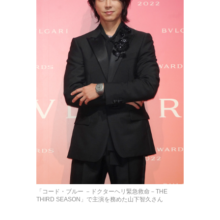
「コード・ブルー －ドクターヘリ緊急救命－THE
THIRD SEASON」で主演を務めた山下智久さん