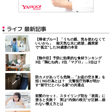
ライフ 最新記事
【帰省ブルー】「うちの親、気を使わなくて
いいから」 能天気な夫に絶望…義実家
で“孤立”した36歳妻の本音
【熱中症】予防に効果的な食材ランキング
3位「鶏むね肉」2位「マグロ」…1位は？
防カメがあっても危険…「お盆の空き巣」を
招くNG行為とは？ 元警視庁刑事が明か
す“留守だとバレる家”の共通点
前髪のセット、スタイリング剤を「表面」に
塗ると失敗？ 実は“内側の根元”が正解…崩
れない整え方とは