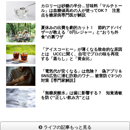
カロリーは砂糖の半分…甘味料「マルチトー
ル」は血糖値高めの人が使ってOK？ 注意
点を糖尿病専門医が解説
夏休みの出費を劇的カット！ 節約アドバイ
ザーが教える「0円レジャー」と“おうち外
食”の裏ワザ
「アイスコーヒー」が薄くなる致命的な原因
とは UCCに聞く、自宅でプロの味を再現
する「蒸らし」と「黄金比」
「電気代が安くなる」は危険？ 偽アプリ＆
SNS広告に潜む詐欺のワナ… 被害防ぐ3つの
対策【専門家解説】
「無糖炭酸水」は歯に影響する？ 知覚過敏
を防ぐ“正しい飲み方”とは
ライフの記事もっと見る