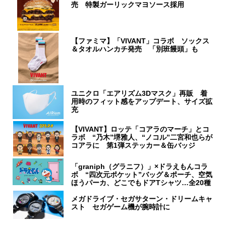
売 特製ガーリックマヨソース採用
【ファミマ】「VIVANT」コラボ ソックス
＆タオルハンカチ発売 「別班饅頭」も
ユニクロ「エアリズム3Dマスク」再販 着
用時のフィット感をアップデート、サイズ拡
充
【VIVANT】ロッテ「コアラのマーチ」とコ
ラボ “乃木”堺雅人、“ノコル”二宮和也らが
コアラに 第1弾ステッカー＆缶バッジ
「graniph（グラニフ）」×ドラえもんコラ
ボ “四次元ポケット”バッグ＆ポーチ、空気
ほうパーカ、どこでもドアTシャツ…全20種
メガドライブ・セガサターン・ドリームキャ
スト セガゲーム機が腕時計に