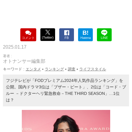
B!
(Twitter)
コメント
FB
Hatena
LINE
2025.01.17
著者 :
オトナンサー編集部
キーワード :
エンタメ
•
ランキング
•
調査
•
ライフスタイル
フジテレビが「FODプレミアム2024年人気作品ランキング」を
公開。国内ドラマ3位は「ブザー・ビート」、2位は「コード・ブ
ルー －ドクターヘリ緊急救命－THE THIRD SEASON」…1位
は？