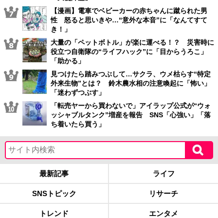
【漫画】電車でベビーカーの赤ちゃんに蹴られた男
性 怒ると思いきや…“意外な本音”に「なんてすて
き！」
大量の「ペットボトル」が楽に運べる！？ 災害時に
役立つ自衛隊の“ライフハック”に「目からうろこ」
「助かる」
見つけたら踏みつぶして…サクラ、ウメ枯らす“特定
外来生物”とは？ 鈴木農水相の注意喚起に「怖い」
「迷わずつぶす」
「転売ヤーから買わないで」アイラップ公式が“ウォ
ッシャブルタンク”増産を報告 SNS「心強い」「落
ち着いたら買う」
最新記事
ライフ
SNSトピック
リサーチ
トレンド
エンタメ