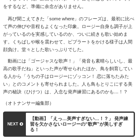
をするなど、準備に余念がありません。
再び聞こえてきた「some where」のフレーズは、最初に比べ
て声の伸びや音程もよくなった印象。ロージー自身も調子が上
がっているのを実感しているのか、ついに続きも歌い始めま
す。くちばしや喉を震わせて、ビブラートをかける様子は人間
顔負け。堂々とした歌いっぷりでした。
動画には「ゴージャスな歌声！」「発音も素晴らしいし、最
高の歌手だね」といった声が寄せられたほか、鳥を飼育してい
る人から「うちの子はロージーにゾッコン！ 恋に落ちたみた
い」とのコメントも寄せられました。人も鳥もとりこにする美
声の秘訣（ひけつ）は、入念な発声練習にあるのかも…！？
（オトナンサー編集部）
【動画】「えっ…美声すぎない…！？」 発声練
習を欠かさないロージーの“歌声”が美しすぎ
NEXT
る！