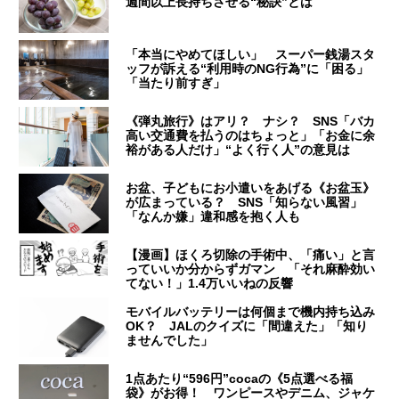
週間以上長持ちさせる“秘訣”とは
「本当にやめてほしい」 スーパー銭湯スタ
ッフが訴える“利用時のNG行為”に「困る」
「当たり前すぎ」
《弾丸旅行》はアリ？ ナシ？ SNS「バカ
高い交通費を払うのはちょっと」「お金に余
裕がある人だけ」“よく行く人”の意見は
お盆、子どもにお小遣いをあげる《お盆玉》
が広まっている？ SNS「知らない風習」
「なんか嫌」違和感を抱く人も
【漫画】ほくろ切除の手術中、「痛い」と言
っていいか分からずガマン 「それ麻酔効い
てない！」1.4万いいねの反響
モバイルバッテリーは何個まで機内持ち込み
OK？ JALのクイズに「間違えた」「知り
ませんでした」
1点あたり“596円”cocaの《5点選べる福
袋》がお得！ ワンピースやデニム、ジャケ