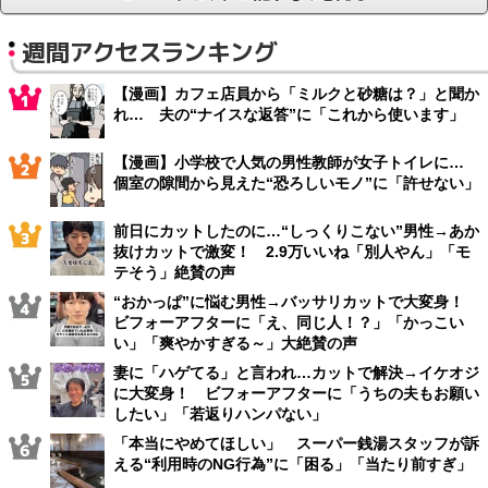
週間アクセスランキング
【漫画】カフェ店員から「ミルクと砂糖は？」と聞か
れ… 夫の“ナイスな返答”に「これから使います」
【漫画】小学校で人気の男性教師が女子トイレに…
個室の隙間から見えた“恐ろしいモノ”に「許せない」
前日にカットしたのに…“しっくりこない”男性→あか
抜けカットで激変！ 2.9万いいね「別人やん」「モ
テそう」絶賛の声
“おかっぱ”に悩む男性→バッサリカットで大変身！
ビフォーアフターに「え、同じ人！？」「かっこい
い」「爽やかすぎる～」大絶賛の声
妻に「ハゲてる」と言われ…カットで解決→イケオジ
に大変身！ ビフォーアフターに「うちの夫もお願い
したい」「若返りハンパない」
「本当にやめてほしい」 スーパー銭湯スタッフが訴
える“利用時のNG行為”に「困る」「当たり前すぎ」