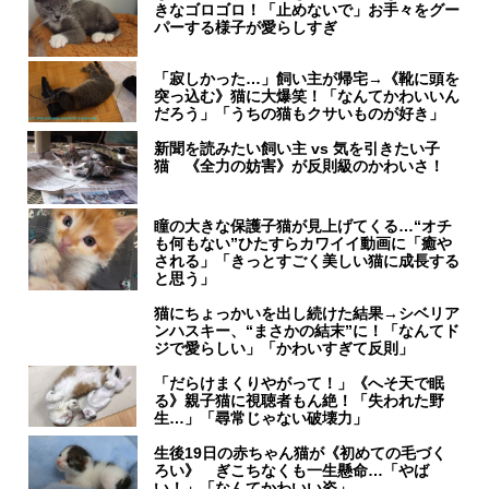
きなゴロゴロ！「止めないで」お手々をグー
パーする様子が愛らしすぎ
「寂しかった…」飼い主が帰宅→《靴に頭を
突っ込む》猫に大爆笑！「なんてかわいいん
だろう」「うちの猫もクサいものが好き」
新聞を読みたい飼い主 vs 気を引きたい子
猫 《全力の妨害》が反則級のかわいさ！
瞳の大きな保護子猫が見上げてくる…“オチ
も何もない”ひたすらカワイイ動画に「癒や
される」「きっとすごく美しい猫に成長する
と思う」
猫にちょっかいを出し続けた結果→シベリア
ンハスキー、“まさかの結末”に！「なんてド
ジで愛らしい」「かわいすぎて反則」
「だらけまくりやがって！」《へそ天で眠
る》親子猫に視聴者もん絶！「失われた野
生…」「尋常じゃない破壊力」
生後19日の赤ちゃん猫が《初めての毛づく
ろい》 ぎこちなくも一生懸命…「やば
い！」「なんてかわいい姿」