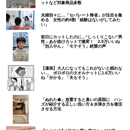
ットなど対象商品多数
夫婦別々に…「セパレート帰省」が注目を集
める 女性の約4割「経験はないがしてみた
い」
前日にカットしたのに…“しっくりこない”男
性→あか抜けカットで激変！ 2.9万いいね
「別人やん」「モテそう」絶賛の声
【漫画】大人になってもこれがないと眠れな
い… ボロボロのタオルケットに1.6万いい
ね「分かる」「夫もそう」
「ぬれた傘」放置すると臭いの原因に ハン
ズが紹介する正しい洗い方＆水弾き力を復活
させる方法