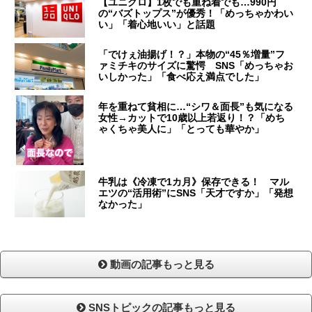
【ユニクロ】1枚でも重ね着でも…990円
の“バズトップス”が優秀！「めっちゃかわい
い」「着心地いい」と話題
「でけぇ油揚げ！？」本物の“45％増量”フ
ァミチキのサイズに驚愕 SNS「めっちゃお
いしかった」「食べ応え満点でした」
年を重ねて貧相に…“シワ＆面長”も気になる
女性→カットで10歳以上若返り！？「めち
ゃくちゃ美人に」「とっても華やか」
牛乳は《冷凍で1カ月》保存できる！ マル
エツの“活用術”にSNS「天才ですか」「発想
なかった」
動画の記事もっと見る
SNSトピックの記事もっと見る