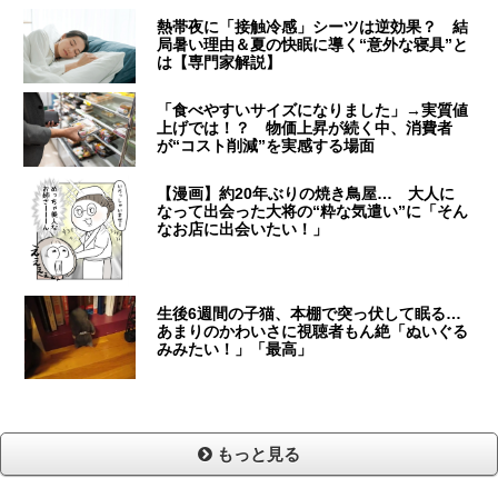
熱帯夜に「接触冷感」シーツは逆効果？ 結
局暑い理由＆夏の快眠に導く“意外な寝具”と
は【専門家解説】
「食べやすいサイズになりました」→実質値
上げでは！？ 物価上昇が続く中、消費者
が“コスト削減”を実感する場面
【漫画】約20年ぶりの焼き鳥屋… 大人に
なって出会った大将の“粋な気遣い”に「そん
なお店に出会いたい！」
生後6週間の子猫、本棚で突っ伏して眠る…
あまりのかわいさに視聴者もん絶「ぬいぐる
みみたい！」「最高」
もっと見る