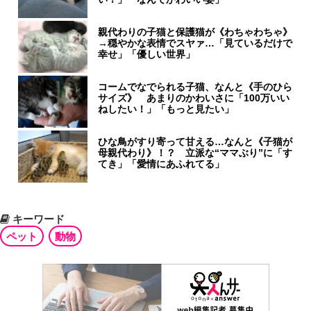
親代わりの子猫と保護猫が《わちゃわちゃ》
→穏やかな表情でスヤァ…「見ているだけで
幸せ」「優しい世界」
コームでなでられる子猫、なんと《手のひら
サイズ》 あまりのかわいさに「100万いい
ねしたい！」「もっと見たい」
ひな鳥がすり寄って甘える…なんと《子猫が
母親代わり》！？ 立派な“ママぶり”に「す
てき」「愛情にあふれてる」
キーワード
ペット
動物