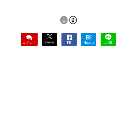
1
2
B!
(Twitter)
コメント
FB
Hatena
LINE