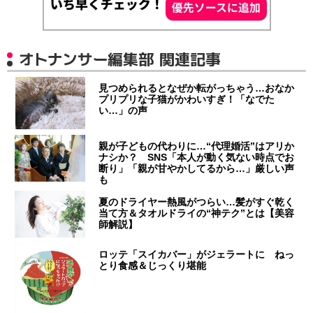
オトナンサー編集部 関連記事
見つめられるとなぜか転がっちゃう…おなか
プリプリな子猫がかわいすぎ！「なでた
い…」の声
親が子どもの代わりに…“代理婚活”はアリか
ナシか？ SNS「本人が動く気ない時点でお
断り」「親が甘やかしてるから…」厳しい声
も
夏のドライヤー熱風がつらい…髪がすぐ乾く
当て方＆タオルドライの“神テク”とは【美容
師解説】
ロッテ「スイカバー」がジェラートに ねっ
とり食感＆じっくり堪能