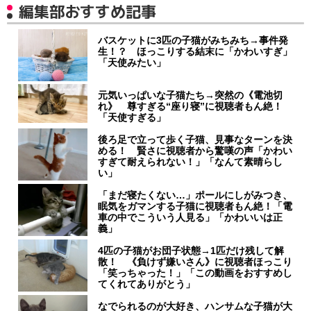
編集部おすすめ記事
バスケットに3匹の子猫がみちみち→事件発
生！？ ほっこりする結末に「かわいすぎ」
「天使みたい」
元気いっぱいな子猫たち→突然の《電池切
れ》 尊すぎる“座り寝”に視聴者もん絶！
「天使すぎる」
後ろ足で立って歩く子猫、見事なターンを決
める！ 賢さに視聴者から驚嘆の声「かわい
すぎて耐えられない！」「なんて素晴らし
い」
「まだ寝たくない…」ポールにしがみつき、
眠気をガマンする子猫に視聴者もん絶！「電
車の中でこういう人見る」「かわいいは正
義」
4匹の子猫がお団子状態→1匹だけ残して解
散！ 《負けず嫌いさん》に視聴者ほっこり
「笑っちゃった！」「この動画をおすすめし
てくれてありがとう」
なでられるのが大好き、ハンサムな子猫が大