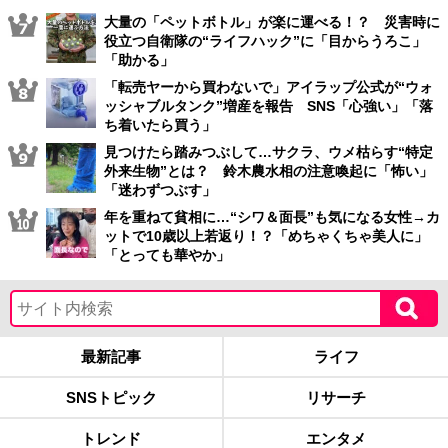
大量の「ペットボトル」が楽に運べる！？ 災害時に
役立つ自衛隊の“ライフハック”に「目からうろこ」
「助かる」
「転売ヤーから買わないで」アイラップ公式が“ウォ
ッシャブルタンク”増産を報告 SNS「心強い」「落
ち着いたら買う」
見つけたら踏みつぶして…サクラ、ウメ枯らす“特定
外来生物”とは？ 鈴木農水相の注意喚起に「怖い」
「迷わずつぶす」
年を重ねて貧相に…“シワ＆面長”も気になる女性→カ
ットで10歳以上若返り！？「めちゃくちゃ美人に」
「とっても華やか」
最新記事
ライフ
SNSトピック
リサーチ
トレンド
エンタメ