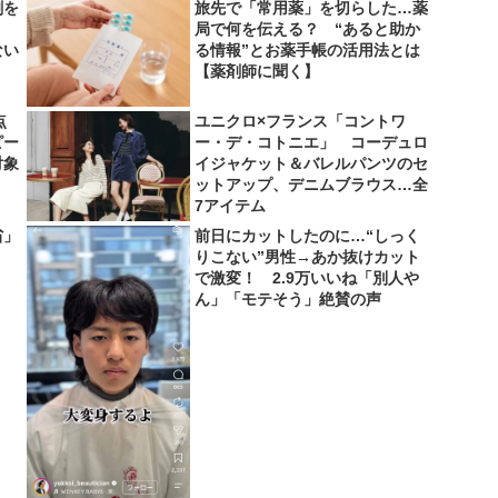
剤を
旅先で「常用薬」を切らした…薬
局で何を伝える？ “あると助か
ない
る情報”とお薬手帳の活用法とは
【薬剤師に聞く】
点
ユニクロ×フランス「コントワ
ピー
ー・デ・コトニエ」 コーデュロ
対象
イジャケット＆バレルパンツのセ
ットアップ、デニムブラウス…全
7アイテム
省」
前日にカットしたのに…“しっく
りこない”男性→あか抜けカット
で激変！ 2.9万いいね「別人や
ん」「モテそう」絶賛の声