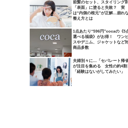
前髪のセット、スタイリング
「表面」に塗ると失敗？ 実
は“内側の根元”が正解…崩れ
整え方とは
1点あたり“596円”cocaの《5
選べる福袋》がお得！ ワン
スやデニム、ジャケットなど
商品多数
夫婦別々に…「セパレート帰
が注目を集める 女性の約4割
「経験はないがしてみたい」