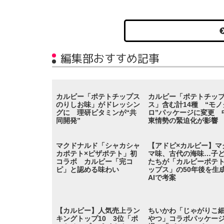
編集部おすすめ記事
カルビー「ポテトチップス
カルビー「ポテトチッ
のりしお味」がドレッシン
ス」含む計14種 “モノ
グに 理研ビタミンが“共
ロ”パッケージに変更 
同開発”
東情勢の緊迫化が影響
マクドナルド「シャカシャ
【アドビ×カルビー】マ
カポテト×ピザポテト」初
マ味、古代の海味…子
コラボ カルビー「完コ
たちが「カルビーポテ
ピ」と認める味わい
ップス」の50年後を生
AIで考案
【カルビー】人気売上ラン
ちいかわ「じゃがりこ
キングトップ10 3位「ポ
やつ」コラボパッケー