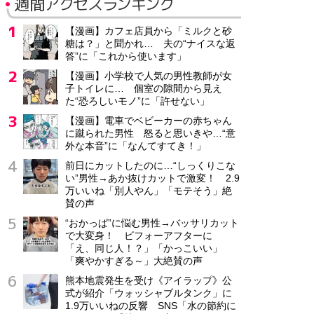
週間アクセスランキング
【漫画】カフェ店員から「ミルクと砂
糖は？」と聞かれ… 夫の“ナイスな返
答”に「これから使います」
【漫画】小学校で人気の男性教師が女
子トイレに… 個室の隙間から見え
た“恐ろしいモノ”に「許せない」
【漫画】電車でベビーカーの赤ちゃん
に蹴られた男性 怒ると思いきや…“意
外な本音”に「なんてすてき！」
前日にカットしたのに…“しっくりこな
い”男性→あか抜けカットで激変！ 2.9
万いいね「別人やん」「モテそう」絶
賛の声
“おかっぱ”に悩む男性→バッサリカット
で大変身！ ビフォーアフターに
「え、同じ人！？」「かっこいい」
「爽やかすぎる～」大絶賛の声
熊本地震発生を受け《アイラップ》公
式が紹介「ウォッシャブルタンク」に
1.9万いいねの反響 SNS「水の節約に