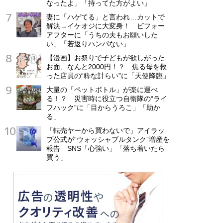
なったよ」「持ってた方がよい」
妻に「ハゲてる」と言われ…カットで
解決→イケオジに大変身！ ビフォー
アフターに「うちの夫もお願いした
い」「若返りハンパない」
【漫画】お祭りで子どもが欲しがった
お面、なんと2000円！？ 焦る母を救
った店員の“粋な計らい”に「天使降臨」
大量の「ペットボトル」が楽に運べ
る！？ 災害時に役立つ自衛隊の“ライ
フハック”に「目からうろこ」「助か
る」
「転売ヤーから買わないで」アイラッ
プ公式が“ウォッシャブルタンク”増産を
報告 SNS「心強い」「落ち着いたら
買う」