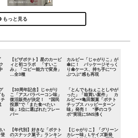
もっと見る
プ
【ピザポテト】星のカービ
カルビー「じゃがりこ」が
ク
ィと初コラボ 「すいこ
傘に！ パッケージそっく
中
み」「コピー能力で変身」
り傘ケース、持ち手に“つ
…全3種
ぶつぶ”感も再現
グ
【30周年記念】じゃがり
「とんでもねぇことしやが
ども
こ「アスパラベーコン味」
った」「箱買い案件」 カ
トチ
復活販売が決定！ “国民
ルビー×亀田製菓「ポテト
成
投票”で「また食べたい
チップス ハッピーターン
味」1位に選ばれたフレー
味」発売！ “夢のコラ
バー
ボ”実現にSNS沸く
細い
【年代別】好きな「ポテト
【じゃがりこ】「グリーン
ジ登
のスナック菓子」ランキン
カレー味」Lサイズ新発