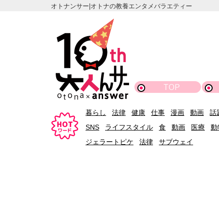
オトナンサー|オトナの教養エンタメバラエティー
TOP
暮らし
法律
健康
仕事
漫画
動画
話
SNS
ライフスタイル
食
動画
医療
動
ジェラートピケ
法律
サブウェイ