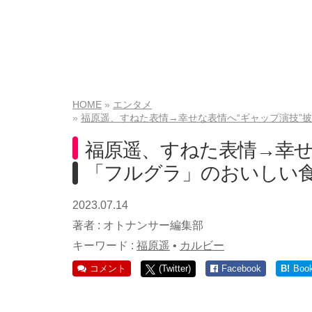
HOME
エンタメ
福原遥、すねた表情→幸せな表情へ“ギャップ演技”
福原遥、すねた表情→幸せ
「フルグラ」のおいしい
2023.07.14
著者 :
オトナンサー編集部
キーワード :
福原遥
•
カルビー
コメント
(Twitter)
Facebook
B!
Boo