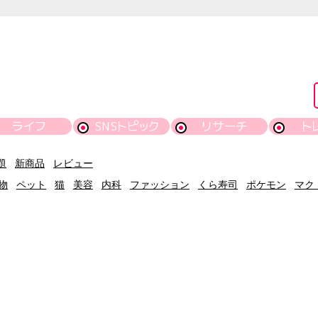
ライフ
SNSトピック
リサーチ
ト
題
新商品
レビュー
物
ペット
猫
美容
内科
ファッション
くら寿司
ポケモン
マク