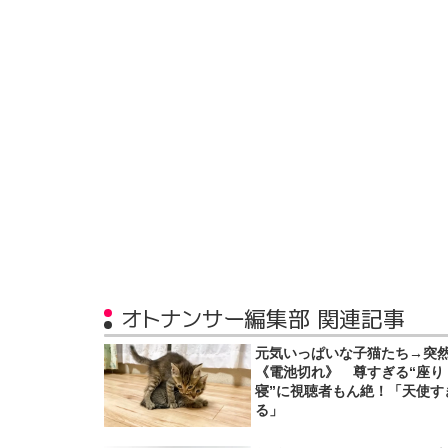
オトナンサー編集部 関連記事
元気いっぱいな子猫たち→突
《電池切れ》 尊すぎる“座り
寝”に視聴者もん絶！「天使す
る」