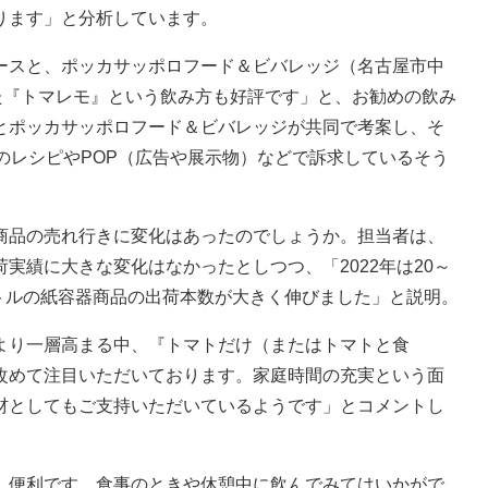
ります」と分析しています。
スと、ポッカサッポロフード＆ビバレッジ（名古屋市中
た『トマレモ』という飲み方も好評です」と、お勧めの飲み
とポッカサッポロフード＆ビバレッジが共同で考案し、そ
のレシピやPOP（広告や展示物）などで訴求しているそう
品の売れ行きに変化はあったのでしょうか。担当者は、
実績に大きな変化はなかったとしつつ、「2022年は20～
ットルの紙容器商品の出荷本数が大きく伸びました」と説明。
り一層高まる中、『トマトだけ（またはトマトと食
改めて注目いただいております。家庭時間の充実という面
材としてもご支持いただいているようです」とコメントし
便利です。食事のときや休憩中に飲んでみてはいかがで