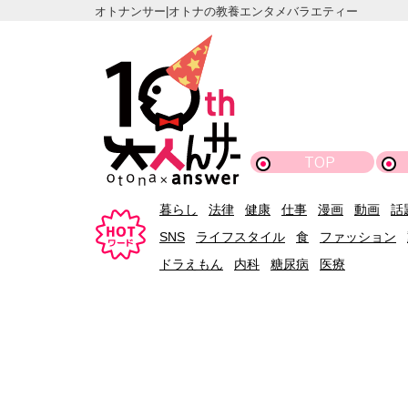
オトナンサー|オトナの教養エンタメバラエティー
TOP
暮らし
法律
健康
仕事
漫画
動画
話
SNS
ライフスタイル
食
ファッション
ドラえもん
内科
糖尿病
医療