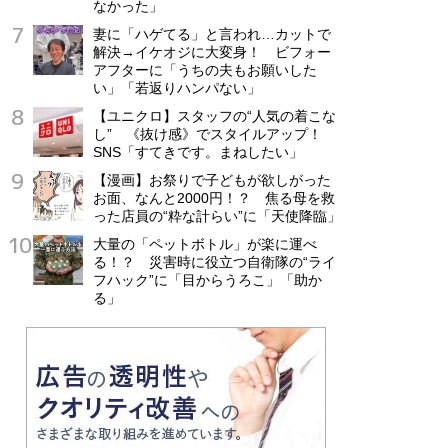
なかった」
妻に「ハゲてる」と言われ…カットで
解決→イケオジに大変身！ ビフォー
アフターに「うちの夫もお願いした
い」「若返りハンパない」
【ユニクロ】スタッフの“人気の着こな
し” 《抜け感》でスタイルアップ！
SNS「すてきです。まねしたい」
【漫画】お祭りで子どもが欲しがった
お面、なんと2000円！？ 焦る母を救
った店員の“粋な計らい”に「天使降臨」
大量の「ペットボトル」が楽に運べ
る！？ 災害時に役立つ自衛隊の“ライ
フハック”に「目からうろこ」「助か
る」