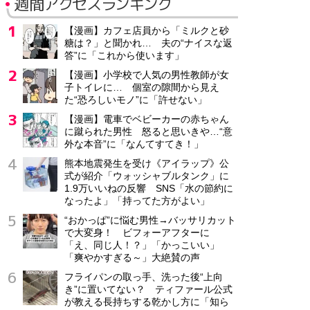
週間アクセスランキング
【漫画】カフェ店員から「ミルクと砂
糖は？」と聞かれ… 夫の“ナイスな返
答”に「これから使います」
【漫画】小学校で人気の男性教師が女
子トイレに… 個室の隙間から見え
た“恐ろしいモノ”に「許せない」
【漫画】電車でベビーカーの赤ちゃん
に蹴られた男性 怒ると思いきや…“意
外な本音”に「なんてすてき！」
熊本地震発生を受け《アイラップ》公
式が紹介「ウォッシャブルタンク」に
1.9万いいねの反響 SNS「水の節約に
なったよ」「持ってた方がよい」
“おかっぱ”に悩む男性→バッサリカット
で大変身！ ビフォーアフターに
「え、同じ人！？」「かっこいい」
「爽やかすぎる～」大絶賛の声
フライパンの取っ手、洗った後“上向
き”に置いてない？ ティファール公式
が教える長持ちする乾かし方に「知ら