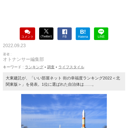
B!
(Twitter)
コメント
FB
Hatena
LINE
2022.09.23
著者 :
オトナンサー編集部
キーワード :
ランキング
•
調査
•
ライフスタイル
大東建託が、「いい部屋ネット 街の幸福度ランキング2022＜北
関東版＞」を発表。1位に選ばれた自治体は……。