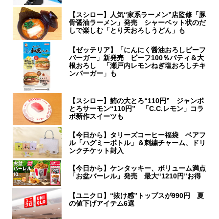
【スシロー】人気“家系ラーメン”店監修「豚
骨醤油ラーメン」発売 シャーベット状のだ
しで楽しむ「とり天おろしうどん」も
【ゼッテリア】「にんにく醤油おろしビーフ
バーガー」新発売 ビーフ100％パティ＆大
根おろし 「瀬戸内レモンねぎ塩おろしチキ
ンバーガー」も
【スシロー】鮪の大とろ“110円” ジャンボ
とろサーモン“110円” 「C.C.レモン」コラ
ボ新作スイーツも
【今日から】タリーズコーヒー福袋 ベアフ
ル「ハグミーボトル」＆刺繍チャーム、ドリ
ンクチケット封入
【今日から】ケンタッキー、ボリューム満点
「お盆バーレル」発売 最大“1210円”お得
【ユニクロ】“抜け感”トップスが990円 夏
の値下げアイテム6選