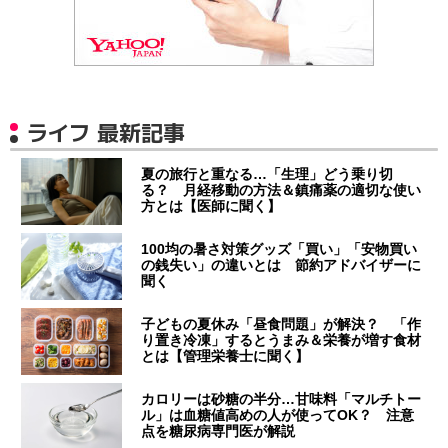
ライフ 最新記事
夏の旅行と重なる…「生理」どう乗り切
る？ 月経移動の方法＆鎮痛薬の適切な使い
方とは【医師に聞く】
100均の暑さ対策グッズ「買い」「安物買い
の銭失い」の違いとは 節約アドバイザーに
聞く
子どもの夏休み「昼食問題」が解決？ 「作
り置き冷凍」するとうまみ＆栄養が増す食材
とは【管理栄養士に聞く】
カロリーは砂糖の半分…甘味料「マルチトー
ル」は血糖値高めの人が使ってOK？ 注意
点を糖尿病専門医が解説