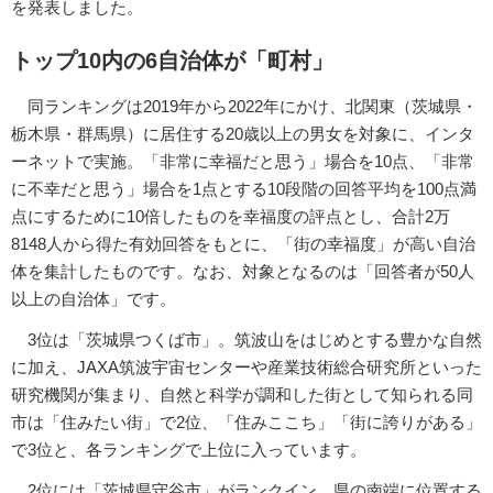
を発表しました。
トップ10内の6自治体が「町村」
同ランキングは2019年から2022年にかけ、北関東（茨城県・
栃木県・群馬県）に居住する20歳以上の男女を対象に、インタ
ーネットで実施。「非常に幸福だと思う」場合を10点、「非常
に不幸だと思う」場合を1点とする10段階の回答平均を100点満
点にするために10倍したものを幸福度の評点とし、合計2万
8148人から得た有効回答をもとに、「街の幸福度」が高い自治
体を集計したものです。なお、対象となるのは「回答者が50人
以上の自治体」です。
3位は「茨城県つくば市」。筑波山をはじめとする豊かな自然
に加え、JAXA筑波宇宙センターや産業技術総合研究所といった
研究機関が集まり、自然と科学が調和した街として知られる同
市は「住みたい街」で2位、「住みここち」「街に誇りがある」
で3位と、各ランキングで上位に入っています。
2位には「茨城県守谷市」がランクイン。県の南端に位置する