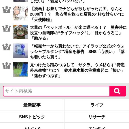
したい」「若返りハンパない」
【漫画】お祭りで子どもが欲しがったお面、なんと
2000円！？ 焦る母を救った店員の“粋な計らい”に
「天使降臨」
大量の「ペットボトル」が楽に運べる！？ 災害時に
役立つ自衛隊の“ライフハック”に「目からうろこ」
「助かる」
「転売ヤーから買わないで」アイラップ公式が“ウォ
ッシャブルタンク”増産を報告 SNS「心強い」「落
ち着いたら買う」
見つけたら踏みつぶして…サクラ、ウメ枯らす“特定
外来生物”とは？ 鈴木農水相の注意喚起に「怖い」
「迷わずつぶす」
最新記事
ライフ
SNSトピック
リサーチ
トレンド
エンタメ