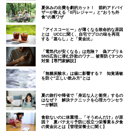
夏休みの出費を劇的カット！ 節約アドバイ
ザーが教える「0円レジャー」と“おうち外
食”の裏ワザ
「アイスコーヒー」が薄くなる致命的な原因
とは UCCに聞く、自宅でプロの味を再現
する「蒸らし」と「黄金比」
「電気代が安くなる」は危険？ 偽アプリ＆
SNS広告に潜む詐欺のワナ… 被害防ぐ3つの
対策【専門家解説】
「無糖炭酸水」は歯に影響する？ 知覚過敏
を防ぐ“正しい飲み方”とは
夏の旅行や帰省で「身近な人と衝突」するの
はなぜ？ 解決テクニックを心理カウンセラ
ーが解説
食欲ないのに体重増…「そうめんだけ」が原
因？ 夏バテ太り予防に役立つ栄養素＆夕食
の黄金比とは【管理栄養士に聞く】