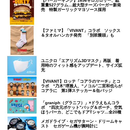
【バーガーキング】1656キロカロリー、総
重量527グラム…超大型チーズバーガー新発
売 特製ガーリックマヨソース採用
【ファミマ】「VIVANT」コラボ ソックス
＆タオルハンカチ発売 「別班饅頭」も
ユニクロ「エアリズム3Dマスク」再販 着
用時のフィット感をアップデート、サイズ拡
充
【VIVANT】ロッテ「コアラのマーチ」とコ
ラボ “乃木”堺雅人、“ノコル”二宮和也らが
コアラに 第1弾ステッカー＆缶バッジ
「graniph（グラニフ）」×ドラえもんコラ
ボ “四次元ポケット”バッグ＆ポーチ、空気
ほうパーカ、どこでもドアTシャツ…全20種
メガドライブ・セガサターン・ドリームキャ
スト セガゲーム機が腕時計に