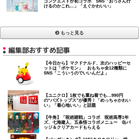
ゴンクエストが初コラボ SNS「おっさん行
けるのかこれ…」「えぐかわいい」
もっと見る
編集部おすすめ記事
【今日から】マクドナルド、次のハッピーセ
ットは「ポケモン」 おもちゃ全12種類に
SNS「こういうのでいいんだよ」
【ユニクロ】1枚でも重ね着でも…990円
の“バズトップス”が優秀！「めっちゃかわい
い」「着心地いい」と話題
【牛角】「呪術廻戦」コラボ 呪術高専1年
ズ、七海建人、五条悟コラボメニュー 缶バ
ッジ＆クリアカードもらえる