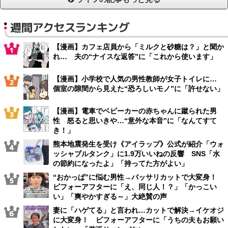
週間アクセスランキング
【漫画】カフェ店員から「ミルクと砂糖は？」と聞か
れ… 夫の“ナイスな返答”に「これから使います」
【漫画】小学校で人気の男性教師が女子トイレに…
個室の隙間から見えた“恐ろしいモノ”に「許せない」
【漫画】電車でベビーカーの赤ちゃんに蹴られた男
性 怒ると思いきや…“意外な本音”に「なんてすて
き！」
熊本地震発生を受け《アイラップ》公式が紹介「ウォ
ッシャブルタンク」に1.9万いいねの反響 SNS「水
の節約になったよ」「持ってた方がよい」
“おかっぱ”に悩む男性→バッサリカットで大変身！
ビフォーアフターに「え、同じ人！？」「かっこい
い」「爽やかすぎる～」大絶賛の声
妻に「ハゲてる」と言われ…カットで解決→イケオジ
に大変身！ ビフォーアフターに「うちの夫もお願い