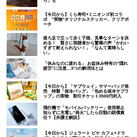
ろ」も
【今日から】くら寿司×ミニオンズ初コラ
ボ “実物”オリジナルステッカー、クリアポ
ーチ
後ろ足で立って歩く子猫、見事なターンを決
める！ 賢さに視聴者から驚嘆の声「かわい
すぎて耐えられない！」「なんて素晴らし
い」
「休みなのに疲れる」 お盆休み特有の“隠れ
疲労”に注意…3つの解消法とは
【今日から】「サブウェイ」サマーバッグ発
売 特製「保冷バッグ」「包める保冷サブラ
ップ」の実物 割引チケット3500円封入
飛行機で「モバイルバッテリー」使用禁止
知らずに充電し“発火”したら巨額の賠償責
任？【弁護士解説】
【今日から】ジェラート ピケ カフェ×ドラ