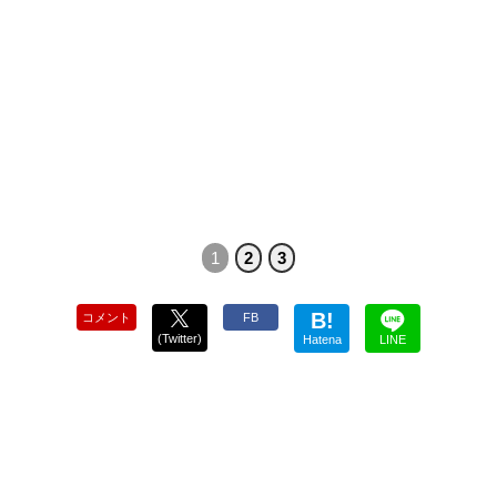
1
2
3
B!
コメント
FB
(Twitter)
Hatena
LINE