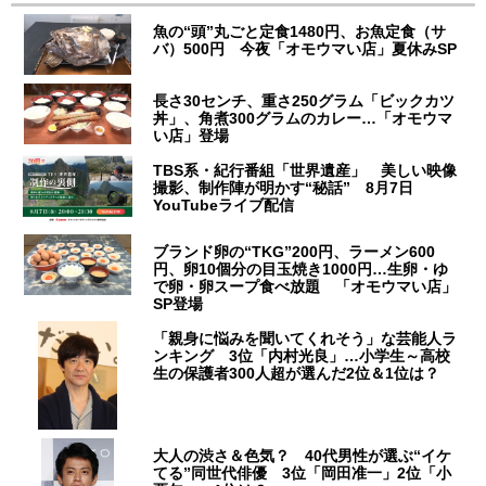
魚の“頭”丸ごと定食1480円、お魚定食（サ
バ）500円 今夜「オモウマい店」夏休みSP
長さ30センチ、重さ250グラム「ビックカツ
丼」、角煮300グラムのカレー…「オモウマ
い店」登場
TBS系・紀行番組「世界遺産」 美しい映像
撮影、制作陣が明かす“秘話” 8月7日
YouTubeライブ配信
ブランド卵の“TKG”200円、ラーメン600
円、卵10個分の目玉焼き1000円…生卵・ゆ
で卵・卵スープ食べ放題 「オモウマい店」
SP登場
「親身に悩みを聞いてくれそう」な芸能人ラ
ンキング 3位「内村光良」…小学生～高校
生の保護者300人超が選んだ2位＆1位は？
大人の渋さ＆色気？ 40代男性が選ぶ“イケ
てる”同世代俳優 3位「岡田准一」2位「小