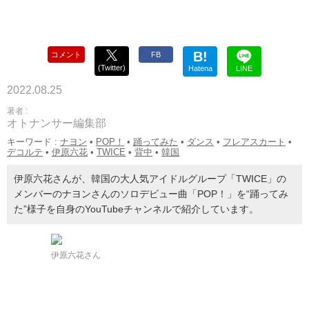
B!
コメント
FB
(Twitter)
Hatena
LINE
2022.08.25
著者 :
オトナンサー編集部
キーワード :
ナヨン
•
POP！
•
踊ってみた
•
ダンス
•
フレアスカート
•
デコルテ
•
伊原六花
•
TWICE
•
背中
•
韓国
伊原六花さんが、韓国の大人気アイドルグループ「TWICE」の
メンバーのナヨンさんのソロデビュー曲「POP！」を“踊ってみ
た”様子を自身のYouTubeチャンネルで紹介しています。
伊原六花さん