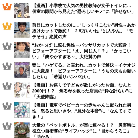
【漫画】小学校で人気の男性教師が女子トイレに…
個室の隙間から見えた“恐ろしいモノ”に「許せない」
前日にカットしたのに…“しっくりこない”男性→あか
抜けカットで激変！ 2.9万いいね「別人やん」「モ
テそう」絶賛の声
“おかっぱ”に悩む男性→バッサリカットで大変身！
ビフォーアフターに「え、同じ人！？」「かっこい
い」「爽やかすぎる～」大絶賛の声
妻に「ハゲてる」と言われ…カットで解決→イケオジ
に大変身！ ビフォーアフターに「うちの夫もお願い
したい」「若返りハンパない」
【漫画】お祭りで子どもが欲しがったお面、なんと
2000円！？ 焦る母を救った店員の“粋な計らい”に
「天使降臨」
【漫画】電車でベビーカーの赤ちゃんに蹴られた男
性 怒ると思いきや…“意外な本音”に「なんてすて
き！」
大量の「ペットボトル」が楽に運べる！？ 災害時に
役立つ自衛隊の“ライフハック”に「目からうろこ」
「助かる」