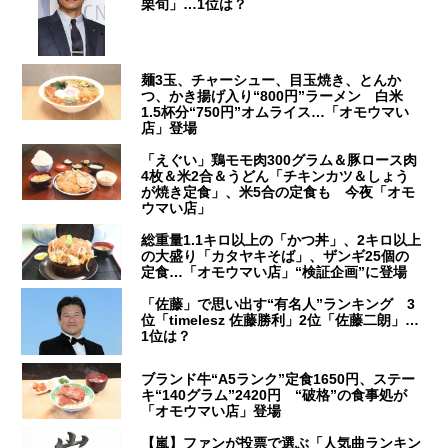
栗旬」…1位は？
麺3玉、チャーシュー、目玉焼き、とんか
つ、かき揚げ入り“800円”ラーメン 白米
1.5杯分“750円”オムライス…「オモウマい
店」登場
「えぐい」鶏モモ肉300グラム＆豚ロース肉
4枚＆米2合＆うどん「チキンカツ＆しょう
が焼き定食」、米5合の定食も 今夜「オモ
ウマい店」
総重量1.1キロ以上の「かつ丼」、2キロ以上
の大盛り「カタヤキそば」、ザンギ25個の
定食…「オモウマい店」“検証企画”に登場
「佐藤」で思い出す“有名人”ランキング 3
位「timelesz 佐藤勝利」2位「佐藤二朗」…
1位は？
ブランド牛“A5ランク”定食1650円、ステー
キ“140グラム”2420円 “破格”の食事処が
「オモウマい店」登場
【嵐】ファンが投票で選ぶ「人気曲ランキン