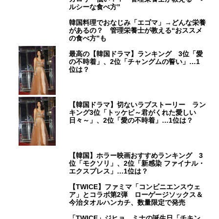
ルシーな食べ方”
韓国料理でおなじみ「エゴマ」→どんな栄養
があるの？ 管理栄養士が教える“おススメ
の食べ方”も
最高の【韓国ドラマ】ランキング 3位「愛
の不時着」、2位「チャングムの誓い」…1
位は？
【韓国ドラマ】切ないラブストーリー ラン
キング3位「トッケビ～君がくれた愛しい
日々～」、2位「愛の不時着」…1位は？
【韓国】ホラー映画おすすめランキング 3
位「モクソリ」、2位「新感染 ファイナル・
エクスプレス」…1位は？
【TWICE】ファミマ「コンビニエンスウェ
ア」とコラボ第2弾 ローゲージソックス＆
今治タオルハンカチ、数量限定で発売
「TWICE」ジヒョ、ミナの誕生日「チキン