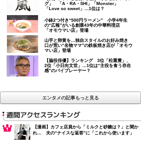
グ」 「A・RA・SHI」「Monster」
「Love so sweet」…1位は？
小鉢2つ付き“500円ラーメン” 小学4年生
の“広報”がいる創業43年の中華料理店
「オモウマい店」登場
山芋と卵黄を…独自スタイルのお好み焼き
口が荒い“名物ママ”の鉄板焼き店が「オモウ
マい店」登場
【脇役俳優】ランキング 3位「松重豊」、
2位「小日向文世」…1位は“主役を食う存在
感”のバイプレーヤー？
エンタメの記事もっと見る
週間アクセスランキング
【漫画】カフェ店員から「ミルクと砂糖は？」と聞か
れ… 夫の“ナイスな返答”に「これから使います」