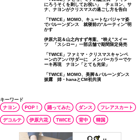
にろうそくを刺してお祝い」 チェヨン、サ
ナ、ナヨンがクリスマスの過ごし方を告白
「TWICE」MOMO、キュートなパジャマ姿
でバルーンダンス 就寝前の“ルーティン”明
かす
伊原六花＆山之内すず考案、“映え”スイー
ツ 「スシロー」一部店舗で期間限定発売
「TWICE」ファミマ・クリスマスキャンペ
ーンのアンバサダーに メンバーカラーでケ
ーキ再現 ナヨン「とても光栄」
「TWICE」MOMO、美脚＆バルーンダンス
披露 姉・hanaとCM初共演
キーワード
ナヨン
POP！
踊ってみた
ダンス
フレアスカート
デコルテ
伊原六花
TWICE
背中
韓国