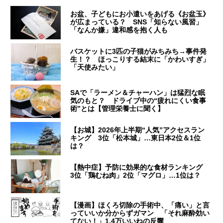
お盆、子どもにお小遣いをあげる《お盆玉》
が広まっている？ SNS「知らない風習」
「なんか嫌」違和感を抱く人も
バスケットに3匹の子猫がみちみち→事件発
生！？ ほっこりする結末に「かわいすぎ」
「天使みたい」
SAで「ラーメン＆チャーハン」は猛烈な眠
気のもと？ ドライブ中の“疲れにくい食事
術”とは【管理栄養士に聞く】
【お城】2026年上半期“人気”アクセスラン
キング 3位「松本城」…東日本2位＆1位
は？
【熱中症】予防に効果的な食材ランキング
3位「鶏むね肉」2位「マグロ」…1位は？
【漫画】ほくろ切除の手術中、「痛い」と言
っていいか分からずガマン 「それ麻酔効い
てない！」1.4万いいねの反響