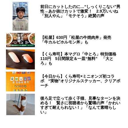
前日にカットしたのに…“しっくりこない”男
性→あか抜けカットで激変！ 2.9万いいね
「別人やん」「モテそう」絶賛の声
【松屋】630円「松屋の牛焼肉丼」発売
「牛カルビホルモン丼」も
【くら寿司】本マグロ「中とろ」特別価格
110円 5日間限定＆一皿“無料” 「大と
ろ」も
【今日から】くら寿司×ミニオンズ初コラ
ボ “実物”オリジナルステッカー、クリアポ
ーチ
後ろ足で立って歩く子猫、見事なターンを決
める！ 賢さに視聴者から驚嘆の声「かわい
すぎて耐えられない！」「なんて素晴らし
い」