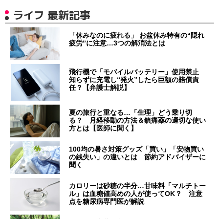
ライフ 最新記事
「休みなのに疲れる」 お盆休み特有の“隠れ
疲労”に注意…3つの解消法とは
飛行機で「モバイルバッテリー」使用禁止
知らずに充電し“発火”したら巨額の賠償責
任？【弁護士解説】
夏の旅行と重なる…「生理」どう乗り切
る？ 月経移動の方法＆鎮痛薬の適切な使い
方とは【医師に聞く】
100均の暑さ対策グッズ「買い」「安物買い
の銭失い」の違いとは 節約アドバイザーに
聞く
カロリーは砂糖の半分…甘味料「マルチトー
ル」は血糖値高めの人が使ってOK？ 注意
点を糖尿病専門医が解説