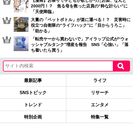
【漫画】お祭りで子どもが欲しがったお面、なんと
2000円！？ 焦る母を救った店員の“粋な計らい”に
「天使降臨」
大量の「ペットボトル」が楽に運べる！？ 災害時に
役立つ自衛隊の“ライフハック”に「目からうろこ」
「助かる」
「転売ヤーから買わないで」アイラップ公式が“ウォ
ッシャブルタンク”増産を報告 SNS「心強い」「落
ち着いたら買う」
最新記事
ライフ
SNSトピック
リサーチ
トレンド
エンタメ
特別企画
特集一覧