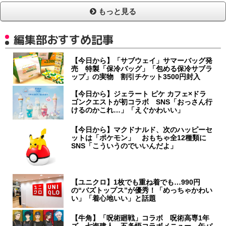
もっと見る
編集部おすすめ記事
【今日から】「サブウェイ」サマーバッグ発
売 特製「保冷バッグ」「包める保冷サブラ
ップ」の実物 割引チケット3500円封入
【今日から】ジェラート ピケ カフェ×ドラ
ゴンクエストが初コラボ SNS「おっさん行
けるのかこれ…」「えぐかわいい」
【今日から】マクドナルド、次のハッピーセ
ットは「ポケモン」 おもちゃ全12種類に
SNS「こういうのでいいんだよ」
【ユニクロ】1枚でも重ね着でも…990円
の“バズトップス”が優秀！「めっちゃかわい
い」「着心地いい」と話題
【牛角】「呪術廻戦」コラボ 呪術高専1年