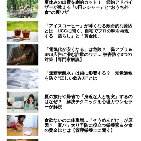
夏休みの出費を劇的カット！ 節約アドバイ
ザーが教える「0円レジャー」と“おうち外
食”の裏ワザ
「アイスコーヒー」が薄くなる致命的な原因
とは UCCに聞く、自宅でプロの味を再現
する「蒸らし」と「黄金比」
「電気代が安くなる」は危険？ 偽アプリ＆
SNS広告に潜む詐欺のワナ… 被害防ぐ3つの
対策【専門家解説】
「無糖炭酸水」は歯に影響する？ 知覚過敏
を防ぐ“正しい飲み方”とは
夏の旅行や帰省で「身近な人と衝突」するの
はなぜ？ 解決テクニックを心理カウンセラ
ーが解説
食欲ないのに体重増…「そうめんだけ」が原
因？ 夏バテ太り予防に役立つ栄養素＆夕食
の黄金比とは【管理栄養士に聞く】