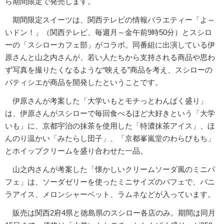
ら期間限定で発売します。
期間限定スイーツは、関西テレビの情報バラエティー「よ～
いドン！」（関西テレビ、毎週月～金午前9時50分）とスシロ
ーの「スシローカフェ部」がコラボ。同番組に出演している伊
原さんと山之内さんが、若い人たちから支持される商品や思わ
ず写真を撮りたくなるような“映える”商品を考え、スシローの
パティシエが商品を開発したということです。
伊原さんが考案した「大学いもとモチっとわんぱく盛り」
は、伊原さんがスシローで毎回食べるほど大好きという「大学
いも」に、京都宇治の抹茶を使用した「特濃抹茶アイス」、ほ
んのり温かい「みたらし団子」、「京都峯嵐堂のわらびもち」
とホイップクリームを盛り合わせた一品。
山之内さんが考案した「懐かしいクリームソーダ風のミニパ
フェ」は、ソーダゼリーを使ったミニサイズのパフェで、バニ
ラアイス、メロンシャーベット、ラムネなどが入っています。
販売は関西2府4県と徳島県のスシロー各店のみ。期間は同月