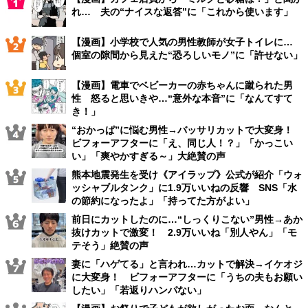
れ… 夫の“ナイスな返答”に「これから使います」
【漫画】小学校で人気の男性教師が女子トイレに…
個室の隙間から見えた“恐ろしいモノ”に「許せない」
【漫画】電車でベビーカーの赤ちゃんに蹴られた男
性 怒ると思いきや…“意外な本音”に「なんてすて
き！」
“おかっぱ”に悩む男性→バッサリカットで大変身！
ビフォーアフターに「え、同じ人！？」「かっこい
い」「爽やかすぎる～」大絶賛の声
熊本地震発生を受け《アイラップ》公式が紹介「ウォ
ッシャブルタンク」に1.9万いいねの反響 SNS「水
の節約になったよ」「持ってた方がよい」
前日にカットしたのに…“しっくりこない”男性→あか
抜けカットで激変！ 2.9万いいね「別人やん」「モ
テそう」絶賛の声
妻に「ハゲてる」と言われ…カットで解決→イケオジ
に大変身！ ビフォーアフターに「うちの夫もお願い
したい」「若返りハンパない」