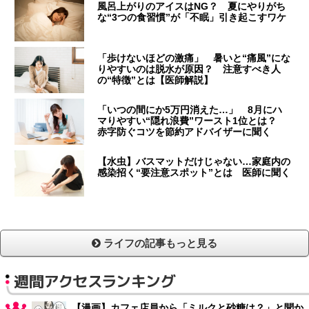
風呂上がりのアイスはNG？ 夏にやりがち
な“3つの食習慣”が「不眠」引き起こすワケ
「歩けないほどの激痛」 暑いと“痛風”にな
りやすいのは脱水が原因？ 注意すべき人
の“特徴”とは【医師解説】
「いつの間にか5万円消えた…」 8月にハ
マりやすい“隠れ浪費”ワースト1位とは？
赤字防ぐコツを節約アドバイザーに聞く
【水虫】バスマットだけじゃない…家庭内の
感染招く“要注意スポット”とは 医師に聞く
ライフの記事もっと見る
週間アクセスランキング
【漫画】カフェ店員から「ミルクと砂糖は？」と聞か