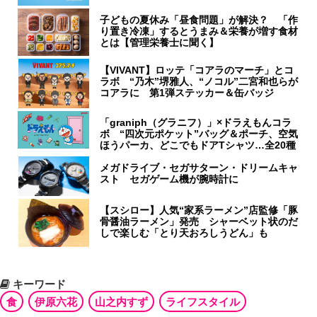
子どもの夏休み「昼食問題」が解決？ 「作
り置き冷凍」するとうまみ＆栄養が増す食材
とは【管理栄養士に聞く】
【VIVANT】ロッテ「コアラのマーチ」とコ
ラボ “乃木”堺雅人、“ノコル”二宮和也らが
コアラに 第1弾ステッカー＆缶バッジ
「graniph（グラニフ）」×ドラえもんコラ
ボ “四次元ポケット”バッグ＆ポーチ、空気
ほうパーカ、どこでもドアTシャツ…全20種
メガドライブ・セガサターン・ドリームキャ
スト セガゲーム機が腕時計に
【スシロー】人気“家系ラーメン”店監修「豚
骨醤油ラーメン」発売 シャーベット状のだ
しで楽しむ「とり天おろしうどん」も
キーワード
食
伊原六花
山之内すず
ライフスタイル