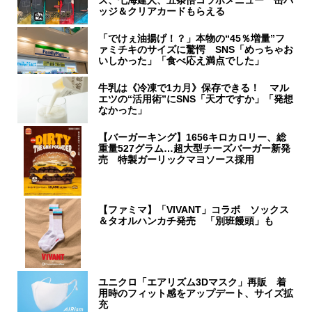
ズ、七海建人、五条悟コラボメニュー 缶バ
ッジ＆クリアカードもらえる
「でけぇ油揚げ！？」本物の“45％増量”フ
ァミチキのサイズに驚愕 SNS「めっちゃお
いしかった」「食べ応え満点でした」
牛乳は《冷凍で1カ月》保存できる！ マル
エツの“活用術”にSNS「天才ですか」「発想
なかった」
【バーガーキング】1656キロカロリー、総
重量527グラム…超大型チーズバーガー新発
売 特製ガーリックマヨソース採用
【ファミマ】「VIVANT」コラボ ソックス
＆タオルハンカチ発売 「別班饅頭」も
ユニクロ「エアリズム3Dマスク」再販 着
用時のフィット感をアップデート、サイズ拡
充