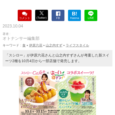
B!
(Twitter)
コメント
FB
Hatena
LINE
2023.10.04
著者 :
オトナンサー編集部
キーワード :
食
•
伊原六花
•
山之内すず
•
ライフスタイル
「スシロー」が伊原六花さんと山之内すずさんが考案した新スイ
ーツ2種を10月4日から一部店舗で発売します。