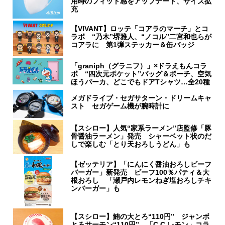
用時のフィット感をアップデート、サイズ拡
充
【VIVANT】ロッテ「コアラのマーチ」とコ
ラボ “乃木”堺雅人、“ノコル”二宮和也らが
コアラに 第1弾ステッカー＆缶バッジ
「graniph（グラニフ）」×ドラえもんコラ
ボ “四次元ポケット”バッグ＆ポーチ、空気
ほうパーカ、どこでもドアTシャツ…全20種
メガドライブ・セガサターン・ドリームキャ
スト セガゲーム機が腕時計に
【スシロー】人気“家系ラーメン”店監修「豚
骨醤油ラーメン」発売 シャーベット状のだ
しで楽しむ「とり天おろしうどん」も
【ゼッテリア】「にんにく醤油おろしビーフ
バーガー」新発売 ビーフ100％パティ＆大
根おろし 「瀬戸内レモンねぎ塩おろしチキ
ンバーガー」も
【スシロー】鮪の大とろ“110円” ジャンボ
とろサーモン“110円” 「C.C.レモン」コラ