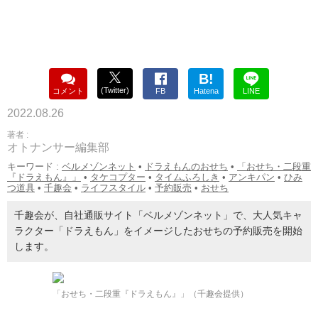
B!
(Twitter)
コメント
FB
Hatena
LINE
2022.08.26
著者 :
オトナンサー編集部
キーワード :
ベルメゾンネット
•
ドラえもんのおせち
•
「おせち・二段重
『ドラえもん』」
•
タケコプター
•
タイムふろしき
•
アンキパン
•
ひみ
つ道具
•
千趣会
•
ライフスタイル
•
予約販売
•
おせち
千趣会が、自社通販サイト「ベルメゾンネット」で、大人気キャ
ラクター「ドラえもん」をイメージしたおせちの予約販売を開始
します。
「おせち・二段重『ドラえもん』」（千趣会提供）