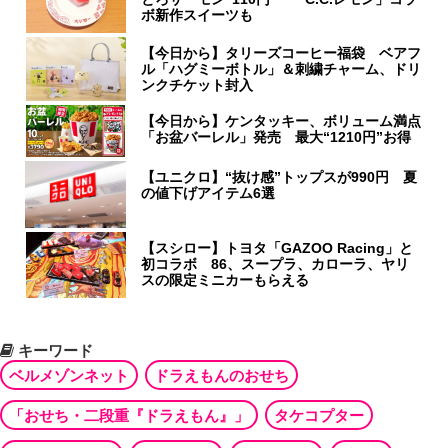
ボ新作スイーツも
【今日から】タリーズコーヒー福袋 ベアフ
ル「ハグミーボトル」＆刺繍チャーム、ドリ
ンクチケット封入
【今日から】ケンタッキー、ボリューム満点
「お盆バーレル」発売 最大“1210円”お得
【ユニクロ】“抜け感”トップスが990円 夏
の値下げアイテム6選
【スシロー】トヨタ「GAZOO Racing」と
初コラボ 86、スープラ、カローラ、ヤリ
スの限定ミニカーもらえる
キーワード
ベルメゾンネット
ドラえもんのおせち
「おせち・二段重『ドラえもん』」
タケコプター