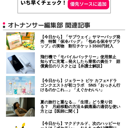
オトナンサー編集部 関連記事
【今日から】「サブウェイ」サマーバッグ発
売 特製「保冷バッグ」「包める保冷サブラ
ップ」の実物 割引チケット3500円封入
飛行機で「モバイルバッテリー」使用禁止
知らずに充電→発火したら乗客の責任？ 賠
償責任のリスクとは【弁護士解説】
【今日から】ジェラート ピケ カフェ×ドラ
ゴンクエストが初コラボ SNS「おっさん行
けるのかこれ…」「えぐかわいい」
夏の旅行と重なる…「生理」どう乗り切
る？ 月経移動の方法＆鎮痛薬の適切な使い
方とは【医師に聞く】
【今日から】マクドナルド、次のハッピーセ