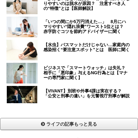
りやすいのは脱水が原因？ 注意すべき人
の“特徴”とは【医師解説】
「いつの間にか5万円消えた…」 8月にハ
マりやすい“隠れ浪費”ワースト1位とは？
赤字防ぐコツを節約アドバイザーに聞く
【水虫】バスマットだけじゃない…家庭内の
感染招く“要注意スポット”とは 医師に聞く
ビジネスで「スマートウォッチ」は失礼？
相手に「悪印象」与えるNG行為とは【マナ
ーの専門家に聞く】
【VIVANT】別班や外事4課は実在する？
「公安と刑事の違い」を元警視庁刑事が解説
ライフの記事もっと見る