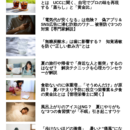
とは UCCに聞く、自宅でプロの味を再現
する「蒸らし」と「黄金比」
「電気代が安くなる」は危険？ 偽アプリ＆
SNS広告に潜む詐欺のワナ… 被害防ぐ3つの
対策【専門家解説】
「無糖炭酸水」は歯に影響する？ 知覚過敏
を防ぐ“正しい飲み方”とは
夏の旅行や帰省で「身近な人と衝突」するの
はなぜ？ 解決テクニックを心理カウンセラ
ーが解説
食欲ないのに体重増…「そうめんだけ」が原
因？ 夏バテ太り予防に役立つ栄養素＆夕食
の黄金比とは【管理栄養士に聞く】
風呂上がりのアイスはNG？ 夏にやりがち
な“3つの食習慣”が「不眠」引き起こすワケ
「歩けないほどの激痛」 暑いと“痛風”にな