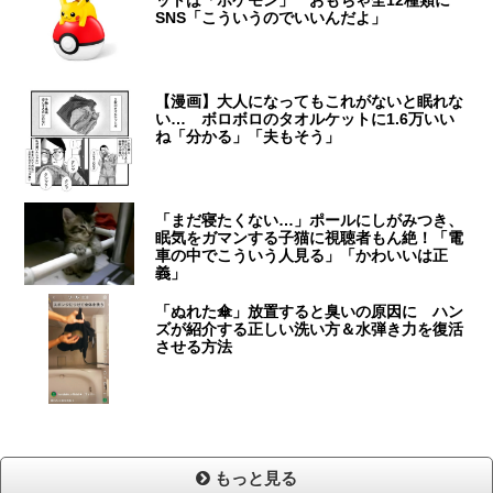
ットは「ポケモン」 おもちゃ全12種類に
SNS「こういうのでいいんだよ」
【漫画】大人になってもこれがないと眠れな
い… ボロボロのタオルケットに1.6万いい
ね「分かる」「夫もそう」
「まだ寝たくない…」ポールにしがみつき、
眠気をガマンする子猫に視聴者もん絶！「電
車の中でこういう人見る」「かわいいは正
義」
「ぬれた傘」放置すると臭いの原因に ハン
ズが紹介する正しい洗い方＆水弾き力を復活
させる方法
もっと見る