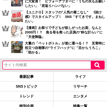
に大変身！ ビフォーアフターに「うちの夫もお願い
したい」「若返りハンパない」
【ユニクロ】スタッフの“人気の着こなし” 《抜け
感》でスタイルアップ！ SNS「すてきです。まねし
たい」
【漫画】お祭りで子どもが欲しがったお面、なんと
2000円！？ 焦る母を救った店員の“粋な計らい”に
「天使降臨」
大量の「ペットボトル」が楽に運べる！？ 災害時に
役立つ自衛隊の“ライフハック”に「目からうろこ」
「助かる」
最新記事
ライフ
SNSトピック
リサーチ
トレンド
エンタメ
特別企画
特集一覧