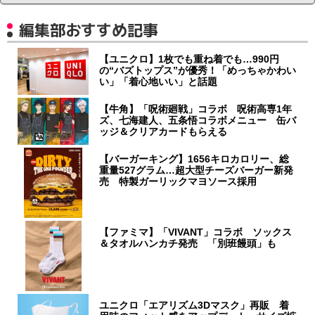
編集部おすすめ記事
【ユニクロ】1枚でも重ね着でも…990円
の“バズトップス”が優秀！「めっちゃかわい
い」「着心地いい」と話題
【牛角】「呪術廻戦」コラボ 呪術高専1年
ズ、七海建人、五条悟コラボメニュー 缶バ
ッジ＆クリアカードもらえる
【バーガーキング】1656キロカロリー、総
重量527グラム…超大型チーズバーガー新発
売 特製ガーリックマヨソース採用
【ファミマ】「VIVANT」コラボ ソックス
＆タオルハンカチ発売 「別班饅頭」も
ユニクロ「エアリズム3Dマスク」再販 着