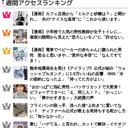
週間アクセスランキング
【漫画】カフェ店員から「ミルクと砂糖は？」と聞か
れ… 夫の“ナイスな返答”に「これから使います」
【漫画】小学校で人気の男性教師が女子トイレに…
個室の隙間から見えた“恐ろしいモノ”に「許せない」
【漫画】電車でベビーカーの赤ちゃんに蹴られた男
性 怒ると思いきや…“意外な本音”に「なんてすて
き！」
熊本地震発生を受け《アイラップ》公式が紹介「ウォ
ッシャブルタンク」に1.9万いいねの反響 SNS「水
の節約になったよ」「持ってた方がよい」
“おかっぱ”に悩む男性→バッサリカットで大変身！
ビフォーアフターに「え、同じ人！？」「かっこい
い」「爽やかすぎる～」大絶賛の声
フライパンの取っ手、洗った後“上向き”に置いてな
い？ ティファール公式が教える長持ちする乾かし方
に「知らなかった」
妻に「ハゲてる」と言われ…カットで解決→イケオジ