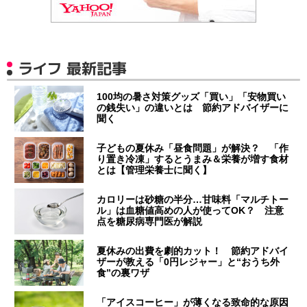
ライフ 最新記事
100均の暑さ対策グッズ「買い」「安物買い
の銭失い」の違いとは 節約アドバイザーに
聞く
子どもの夏休み「昼食問題」が解決？ 「作
り置き冷凍」するとうまみ＆栄養が増す食材
とは【管理栄養士に聞く】
カロリーは砂糖の半分…甘味料「マルチトー
ル」は血糖値高めの人が使ってOK？ 注意
点を糖尿病専門医が解説
夏休みの出費を劇的カット！ 節約アドバイ
ザーが教える「0円レジャー」と“おうち外
食”の裏ワザ
「アイスコーヒー」が薄くなる致命的な原因