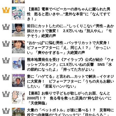
【漫画】電車でベビーカーの赤ちゃんに蹴られた男
性 怒ると思いきや…“意外な本音”に「なんてすて
き！」
前日にカットしたのに…“しっくりこない”男性→あか
抜けカットで激変！ 2.9万いいね「別人やん」「モ
テそう」絶賛の声
“おかっぱ”に悩む男性→バッサリカットで大変身！
ビフォーアフターに「え、同じ人！？」「かっこい
い」「爽やかすぎる～」大絶賛の声
熊本地震発生を受け《アイラップ》公式が紹介「ウォ
ッシャブルタンク」に1.9万いいねの反響 SNS「水
の節約になったよ」「持ってた方がよい」
妻に「ハゲてる」と言われ…カットで解決→イケオジ
に大変身！ ビフォーアフターに「うちの夫もお願い
したい」「若返りハンパない」
【漫画】お祭りで子どもが欲しがったお面、なんと
2000円！？ 焦る母を救った店員の“粋な計らい”に
「天使降臨」
大量の「ペットボトル」が楽に運べる！？ 災害時に
役立つ自衛隊の“ライフハック”に「目からうろこ」