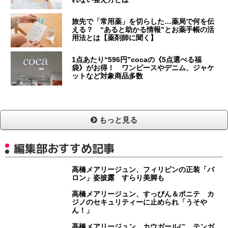
旅先で「常用薬」を切らした…薬局で何を伝
える？ “あると助かる情報”とお薬手帳の活
用法とは【薬剤師に聞く】
1点あたり“596円”cocaの《5点選べる福
袋》がお得！ ワンピースやデニム、ジャケ
ットなど対象商品多数
もっと見る
編集部おすすめ記事
高橋メアリージュン、フィリピンの正装「バ
ロン」姿披露 すらり美脚も
高橋メアリージュン、すっぴん＆ポニテ カ
ジノのセキュリティーに止められ「うそや
ん！」
高橋メアリージュン、カウガールに テンガ