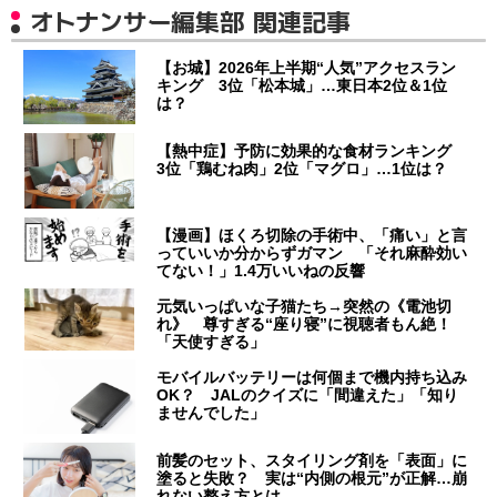
オトナンサー編集部 関連記事
【お城】2026年上半期“人気”アクセスラン
キング 3位「松本城」…東日本2位＆1位
は？
【熱中症】予防に効果的な食材ランキング
3位「鶏むね肉」2位「マグロ」…1位は？
【漫画】ほくろ切除の手術中、「痛い」と言
っていいか分からずガマン 「それ麻酔効い
てない！」1.4万いいねの反響
元気いっぱいな子猫たち→突然の《電池切
れ》 尊すぎる“座り寝”に視聴者もん絶！
「天使すぎる」
モバイルバッテリーは何個まで機内持ち込み
OK？ JALのクイズに「間違えた」「知り
ませんでした」
前髪のセット、スタイリング剤を「表面」に
塗ると失敗？ 実は“内側の根元”が正解…崩
れない整え方とは