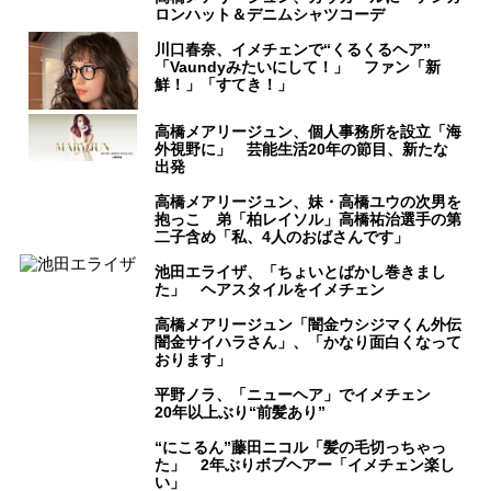
ロンハット＆デニムシャツコーデ
川口春奈、イメチェンで“くるくるヘア”
「Vaundyみたいにして！」 ファン「新
鮮！」「すてき！」
高橋メアリージュン、個人事務所を設立「海
外視野に」 芸能生活20年の節目、新たな
出発
高橋メアリージュン、妹・高橋ユウの次男を
抱っこ 弟「柏レイソル」高橋祐治選手の第
二子含め「私、4人のおばさんです」
池田エライザ、「ちょいとばかし巻きまし
た」 ヘアスタイルをイメチェン
高橋メアリージュン「闇金ウシジマくん外伝
闇金サイハラさん」、「かなり面白くなって
おります」
平野ノラ、「ニューヘア」でイメチェン
20年以上ぶり“前髪あり”
“にこるん”藤田ニコル「髪の毛切っちゃっ
た」 2年ぶりボブヘアー「イメチェン楽し
い」