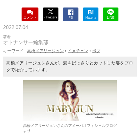
B!
(Twitter)
コメント
FB
Hatena
LINE
2022.07.04
著者 :
オトナンサー編集部
キーワード :
高橋メアリージュン
•
イメチェン
•
ボブ
高橋メアリージュンさんが、髪をばっさりとカットした姿をブロ
グで紹介しています。
高橋メアリージュンさんのアメーバオフィシャルブログ
より