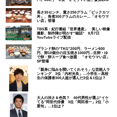
長さ30センチ、重さ250グラム「ビックカツ
丼」、角煮300グラムのカレー…「オモウマ
い店」登場
TBS系・紀行番組「世界遺産」 美しい映像
撮影、制作陣が明かす“秘話” 8月7日
YouTubeライブ配信
ブランド卵の“TKG”200円、ラーメン600
円、卵10個分の目玉焼き1000円…生卵・ゆ
で卵・卵スープ食べ放題 「オモウマい店」
SP登場
「親身に悩みを聞いてくれそう」な芸能人ラ
ンキング 3位「内村光良」…小学生～高校
生の保護者300人超が選んだ2位＆1位は？
大人の渋さ＆色気？ 40代男性が選ぶ“イケ
てる”同世代俳優 3位「岡田准一」2位「小
栗旬」…1位は？