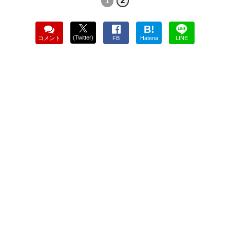
1
2
B!
(Twitter)
コメント
FB
Hatena
LINE