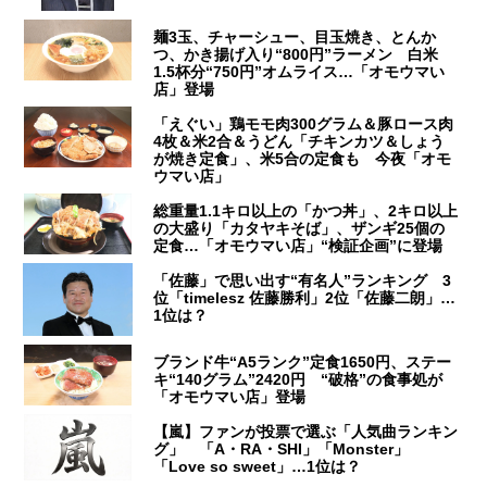
麺3玉、チャーシュー、目玉焼き、とんか
つ、かき揚げ入り“800円”ラーメン 白米
1.5杯分“750円”オムライス…「オモウマい
店」登場
「えぐい」鶏モモ肉300グラム＆豚ロース肉
4枚＆米2合＆うどん「チキンカツ＆しょう
が焼き定食」、米5合の定食も 今夜「オモ
ウマい店」
総重量1.1キロ以上の「かつ丼」、2キロ以上
の大盛り「カタヤキそば」、ザンギ25個の
定食…「オモウマい店」“検証企画”に登場
「佐藤」で思い出す“有名人”ランキング 3
位「timelesz 佐藤勝利」2位「佐藤二朗」…
1位は？
ブランド牛“A5ランク”定食1650円、ステー
キ“140グラム”2420円 “破格”の食事処が
「オモウマい店」登場
【嵐】ファンが投票で選ぶ「人気曲ランキン
グ」 「A・RA・SHI」「Monster」
「Love so sweet」…1位は？