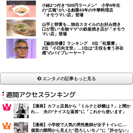
小鉢2つ付き“500円ラーメン” 小学4年生
の“広報”がいる創業43年の中華料理店
「オモウマい店」登場
山芋と卵黄を…独自スタイルのお好み焼き
口が荒い“名物ママ”の鉄板焼き店が「オモウ
マい店」登場
【脇役俳優】ランキング 3位「松重豊」、
2位「小日向文世」…1位は“主役を食う存在
感”のバイプレーヤー？
エンタメの記事もっと見る
週間アクセスランキング
【漫画】カフェ店員から「ミルクと砂糖は？」と聞か
れ… 夫の“ナイスな返答”に「これから使います」
【漫画】小学校で人気の男性教師が女子トイレに…
個室の隙間から見えた“恐ろしいモノ”に「許せない」