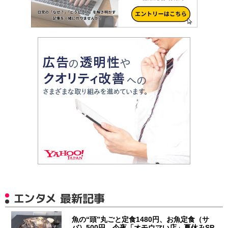
エンタメ 最新記事
魚の“頭”丸ごと定食1480円、お魚定食（サ
バ）500円 今夜「オモウマい店」夏休みSP