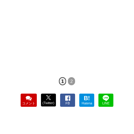
1
2
B!
(Twitter)
コメント
FB
Hatena
LINE