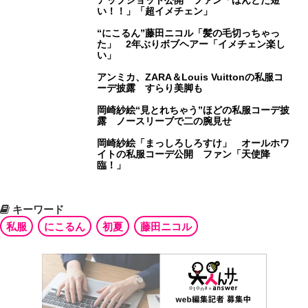
アップショット公開 ファン「ほんとだ短
い！！」「超イメチェン」
“にこるん”藤田ニコル「髪の毛切っちゃっ
た」 2年ぶりボブヘアー「イメチェン楽し
い」
アンミカ、ZARA＆Louis Vuittonの私服コ
ーデ披露 すらり美脚も
岡崎紗絵“見とれちゃう”ほどの私服コーデ披
露 ノースリーブで二の腕見せ
岡崎紗絵「まっしろしろすけ」 オールホワ
イトの私服コーデ公開 ファン「天使降
臨！」
キーワード
私服
にこるん
初夏
藤田ニコル