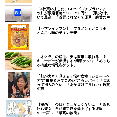
「4枚買いました」GUの《プチプラTシャ
ツ》が限定価格“990→790円” 「形がきれ
いで最高」「首元よれなくて優秀」絶賛の声
【セブンイレブン】「ブタメン」とコラボ
とんこつ味のチキン発売
「オクラ」の産毛、実は簡単に取れる！？
キユーピーが伝授する“簡単テク”に「めっち
ゃ有益な情報をゲット」
「顔が大きく見える」悩む女性→ショートヘ
アで“白髪＆おでこのシワ”もカバー！「若返
って別人みたい」「あか抜けてきれい」称賛
の声
【漫画】「今日ビジュがよくない…」と落ち
込む彼女 自己肯定感を爆上げする彼氏
の“一言”に「最高の彼氏」