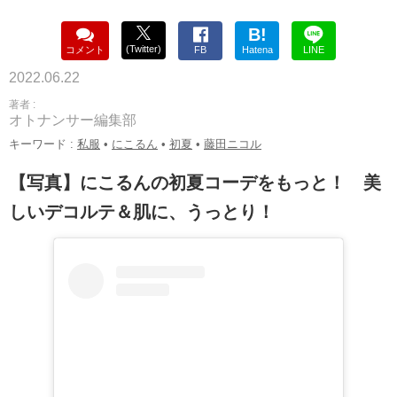
B!
(Twitter)
コメント
FB
Hatena
LINE
2022.06.22
著者 :
オトナンサー編集部
キーワード :
私服
•
にこるん
•
初夏
•
藤田ニコル
【写真】にこるんの初夏コーデをもっと！ 美
しいデコルテ＆肌に、うっとり！