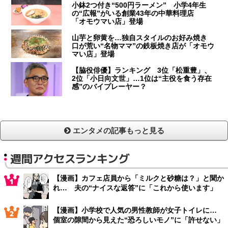
小鉢2つ付き“500円ラーメン” 小学4年生
の“広報”がいる創業43年の中華料理店
「オモウマい店」登場
山芋と卵黄を…独自スタイルのお好み焼き
口が荒い“名物ママ”の鉄板焼き店が「オモウ
マい店」登場
【脇役俳優】ランキング 3位「松重豊」、
2位「小日向文世」…1位は“主役を食う存在
感”のバイプレーヤー？
エンタメの記事もっと見る
週間アクセスランキング
【漫画】カフェ店員から「ミルクと砂糖は？」と聞か
れ… 夫の“ナイスな返答”に「これから使います」
【漫画】小学校で人気の男性教師が女子トイレに…
個室の隙間から見えた“恐ろしいモノ”に「許せない」