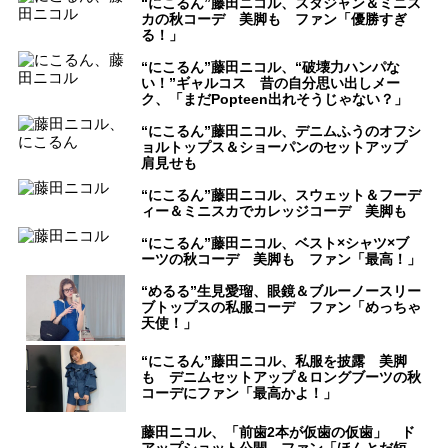
“にこるん”藤田ニコル、スタジャン＆ミニス
カの秋コーデ 美脚も ファン「優勝すぎ
る！」
“にこるん”藤田ニコル、“破壊力ハンパな
い！”ギャルコス 昔の自分思い出しメー
ク、「まだPopteen出れそうじゃない？」
“にこるん”藤田ニコル、デニムふうのオフシ
ョルトップス＆ショーパンのセットアップ
肩見せも
“にこるん”藤田ニコル、スウェット＆フーデ
ィー＆ミニスカでカレッジコーデ 美脚も
“にこるん”藤田ニコル、ベスト×シャツ×ブ
ーツの秋コーデ 美脚も ファン「最高！」
“めるる”生見愛瑠、眼鏡＆ブルーノースリー
ブトップスの私服コーデ ファン「めっちゃ
天使！」
“にこるん”藤田ニコル、私服を披露 美脚
も デニムセットアップ＆ロングブーツの秋
コーデにファン「最高かよ！」
藤田ニコル、「前歯2本が仮歯の仮歯」 ド