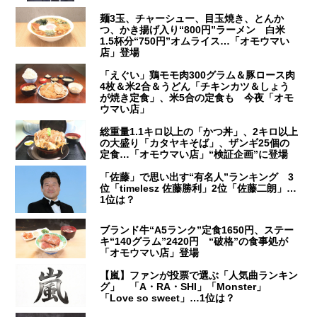
麺3玉、チャーシュー、目玉焼き、とんか
つ、かき揚げ入り“800円”ラーメン 白米
1.5杯分“750円”オムライス…「オモウマい
店」登場
「えぐい」鶏モモ肉300グラム＆豚ロース肉
4枚＆米2合＆うどん「チキンカツ＆しょう
が焼き定食」、米5合の定食も 今夜「オモ
ウマい店」
総重量1.1キロ以上の「かつ丼」、2キロ以上
の大盛り「カタヤキそば」、ザンギ25個の
定食…「オモウマい店」“検証企画”に登場
「佐藤」で思い出す“有名人”ランキング 3
位「timelesz 佐藤勝利」2位「佐藤二朗」…
1位は？
ブランド牛“A5ランク”定食1650円、ステー
キ“140グラム”2420円 “破格”の食事処が
「オモウマい店」登場
【嵐】ファンが投票で選ぶ「人気曲ランキン
グ」 「A・RA・SHI」「Monster」
「Love so sweet」…1位は？