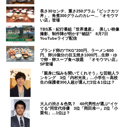
長さ30センチ、重さ250グラム「ビックカツ
丼」、角煮300グラムのカレー…「オモウマ
い店」登場
TBS系・紀行番組「世界遺産」 美しい映像
撮影、制作陣が明かす“秘話” 8月7日
YouTubeライブ配信
ブランド卵の“TKG”200円、ラーメン600
円、卵10個分の目玉焼き1000円…生卵・ゆ
で卵・卵スープ食べ放題 「オモウマい店」
SP登場
「親身に悩みを聞いてくれそう」な芸能人ラ
ンキング 3位「内村光良」…小学生～高校
生の保護者300人超が選んだ2位＆1位は？
大人の渋さ＆色気？ 40代男性が選ぶ“イケ
てる”同世代俳優 3位「岡田准一」2位「小
栗旬」…1位は？