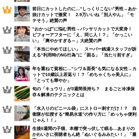
前日にカットしたのに…“しっくりこない”男性→あか
抜けカットで激変！ 2.9万いいね「別人やん」「モ
テそう」絶賛の声
“おかっぱ”に悩む男性→バッサリカットで大変身！
ビフォーアフターに「え、同じ人！？」「かっこい
い」「爽やかすぎる～」大絶賛の声
「本当にやめてほしい」 スーパー銭湯スタッフが訴
える“利用時のNG行為”に「困る」「当たり前すぎ」
年を重ねて貧相に…“シワ＆面長”も気になる女性→カ
ットで10歳以上若返り！？「めちゃくちゃ美人に」
「とっても華やか」
旬の「キュウリ」が3週間長持ち？ まるごと冷凍保
存＆解凍のテクニックとは
「水入りのビニール袋」にストロー刺すだけ！？ 自
衛隊が伝授する“簡易水道”の作り方に「めっちゃ便利
じゃん！！」
生後6週間の子猫、本棚で突っ伏して眠る…あまりの
かわいさに視聴者もん絶「ぬいぐるみみたい！」「最