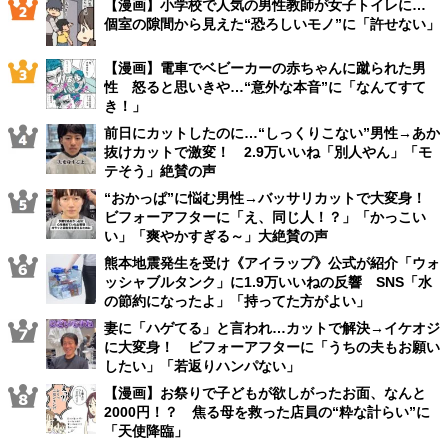
【漫画】小学校で人気の男性教師が女子トイレに…
個室の隙間から見えた“恐ろしいモノ”に「許せない」
【漫画】電車でベビーカーの赤ちゃんに蹴られた男
性 怒ると思いきや…“意外な本音”に「なんてすて
き！」
前日にカットしたのに…“しっくりこない”男性→あか
抜けカットで激変！ 2.9万いいね「別人やん」「モ
テそう」絶賛の声
“おかっぱ”に悩む男性→バッサリカットで大変身！
ビフォーアフターに「え、同じ人！？」「かっこい
い」「爽やかすぎる～」大絶賛の声
熊本地震発生を受け《アイラップ》公式が紹介「ウォ
ッシャブルタンク」に1.9万いいねの反響 SNS「水
の節約になったよ」「持ってた方がよい」
妻に「ハゲてる」と言われ…カットで解決→イケオジ
に大変身！ ビフォーアフターに「うちの夫もお願い
したい」「若返りハンパない」
【漫画】お祭りで子どもが欲しがったお面、なんと
2000円！？ 焦る母を救った店員の“粋な計らい”に
「天使降臨」