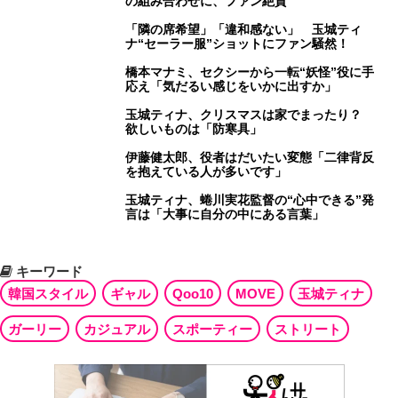
の組み合わせに、ファン絶賛
「隣の席希望」「違和感ない」 玉城ティ
ナ“セーラー服”ショットにファン騒然！
橋本マナミ、セクシーから一転“妖怪”役に手
応え「気だるい感じをいかに出すか」
玉城ティナ、クリスマスは家でまったり？
欲しいものは「防寒具」
伊藤健太郎、役者はだいたい変態「二律背反
を抱えている人が多いです」
玉城ティナ、蜷川実花監督の“心中できる”発
言は「大事に自分の中にある言葉」
キーワード
韓国スタイル
ギャル
Qoo10
MOVE
玉城ティナ
ガーリー
カジュアル
スポーティー
ストリート