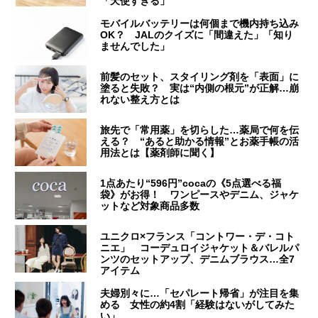
「天使すぎる」
モバイルバッテリーは何個まで機内持ち込み
OK？ JALのクイズに「間違えた」「知り
ませんでした」
前髪のセット、スタイリング剤を「表面」に
塗ると失敗？ 実は“内側の根元”が正解…崩
れない整え方とは
旅先で「常用薬」を切らした…薬局で何を伝
える？ “あると助かる情報”とお薬手帳の活
用法とは【薬剤師に聞く】
1点あたり“596円”cocaの《5点選べる福
袋》がお得！ ワンピースやデニム、ジャケ
ットなど対象商品多数
ユニクロ×フランス「コントワー・デ・コト
ニエ」 コーデュロイジャケット＆バレルパ
ンツのセットアップ、デニムブラウス…全7
アイテム
夫婦別々に…「セパレート帰省」が注目を集
める 女性の約4割「経験はないがしてみた
い」