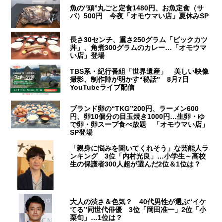
魚の“頭”丸ごと定食1480円、お魚定食（サ
バ）500円 今夜「オモウマい店」夏休みSP
長さ30センチ、重さ250グラム「ビックカツ
丼」、角煮300グラムのカレー…「オモウマ
い店」登場
TBS系・紀行番組「世界遺産」 美しい映像
撮影、制作陣が明かす“秘話” 8月7日
YouTubeライブ配信
ブランド卵の“TKG”200円、ラーメン600
円、卵10個分の目玉焼き1000円…生卵・ゆ
で卵・卵スープ食べ放題 「オモウマい店」
SP登場
「親身に悩みを聞いてくれそう」な芸能人ラ
ンキング 3位「内村光良」…小学生～高校
生の保護者300人超が選んだ2位＆1位は？
大人の渋さ＆色気？ 40代男性が選ぶ“イケ
てる”同世代俳優 3位「岡田准一」2位「小
栗旬」…1位は？