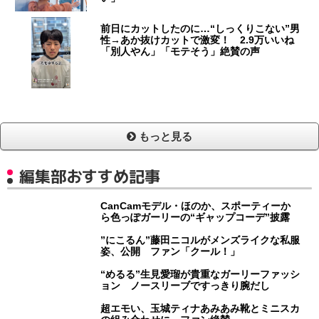
前日にカットしたのに…“しっくりこない”男
性→あか抜けカットで激変！ 2.9万いいね
「別人やん」「モテそう」絶賛の声
もっと見る
編集部おすすめ記事
CanCamモデル・ほのか、スポーティーか
ら色っぽガーリーの“ギャップコーデ”披露
”にこるん”藤田ニコルがメンズライクな私服
姿、公開 ファン「クール！」
“めるる”生見愛瑠が貴重なガーリーファッシ
ョン ノースリーブですっきり腕だし
超エモい、玉城ティナあみあみ靴とミニスカ