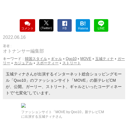
B!
(Twitter)
コメント
FB
Hatena
LINE
2022.06.16
著者 :
オトナンサー編集部
キーワード :
韓国スタイル
•
ギャル
•
Qoo10
•
MOVE
•
玉城ティナ
•
ガー
リー
•
カジュアル
•
スポーティー
•
ストリート
玉城ティナさんが出演するインターネット総合ショッピングモー
ル「Qoo10」のファッションサイト「MOVE」の新テレビCM
が、公開。ガーリー、ストリート、ギャルといったコーディネー
トで“七変化”しています。
ファッションサイト「MOVE by Qoo10」新テレビCM
に出演する玉城ティナさん