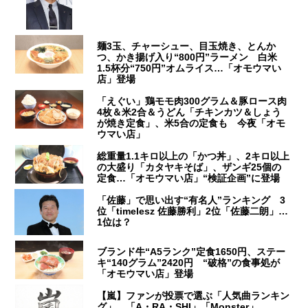
麺3玉、チャーシュー、目玉焼き、とんか
つ、かき揚げ入り“800円”ラーメン 白米
1.5杯分“750円”オムライス…「オモウマい
店」登場
「えぐい」鶏モモ肉300グラム＆豚ロース肉
4枚＆米2合＆うどん「チキンカツ＆しょう
が焼き定食」、米5合の定食も 今夜「オモ
ウマい店」
総重量1.1キロ以上の「かつ丼」、2キロ以上
の大盛り「カタヤキそば」、ザンギ25個の
定食…「オモウマい店」“検証企画”に登場
「佐藤」で思い出す“有名人”ランキング 3
位「timelesz 佐藤勝利」2位「佐藤二朗」…
1位は？
ブランド牛“A5ランク”定食1650円、ステー
キ“140グラム”2420円 “破格”の食事処が
「オモウマい店」登場
【嵐】ファンが投票で選ぶ「人気曲ランキン
グ」 「A・RA・SHI」「Monster」