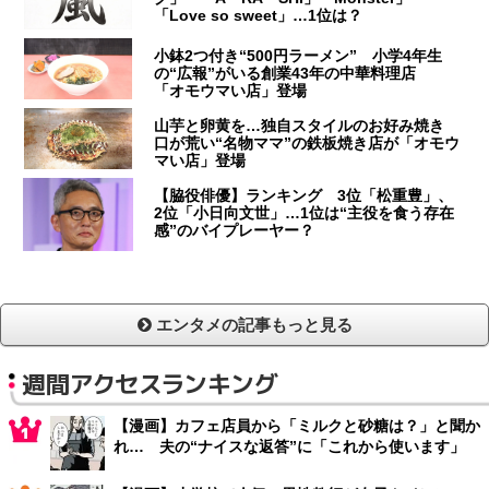
「Love so sweet」…1位は？
小鉢2つ付き“500円ラーメン” 小学4年生
の“広報”がいる創業43年の中華料理店
「オモウマい店」登場
山芋と卵黄を…独自スタイルのお好み焼き
口が荒い“名物ママ”の鉄板焼き店が「オモウ
マい店」登場
【脇役俳優】ランキング 3位「松重豊」、
2位「小日向文世」…1位は“主役を食う存在
感”のバイプレーヤー？
エンタメの記事もっと見る
週間アクセスランキング
【漫画】カフェ店員から「ミルクと砂糖は？」と聞か
れ… 夫の“ナイスな返答”に「これから使います」