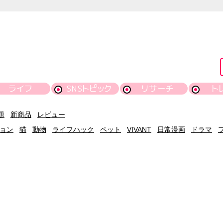
ライフ
SNSトピック
リサーチ
ト
題
新商品
レビュー
ョン
猫
動物
ライフハック
ペット
VIVANT
日常漫画
ドラマ