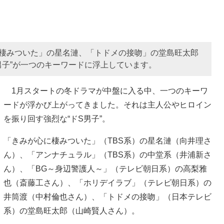
に棲みついた」の星名漣、「トドメの接吻」の堂島旺太郎
男子”が一つのキーワードに浮上しています。
1月スタートの冬ドラマが中盤に入る中、一つのキーワ
ードが浮かび上がってきました。それは主人公やヒロイン
を振り回す強烈な“ドS男子”。
「きみが心に棲みついた」（TBS系）の星名漣（向井理さ
ん）、「アンナチュラル」（TBS系）の中堂系（井浦新さ
ん）、「BG～身辺警護人～」（テレビ朝日系）の高梨雅
也（斎藤工さん）、「ホリデイラブ」（テレビ朝日系）の
井筒渡（中村倫也さん）、「トドメの接吻」（日本テレビ
系）の堂島旺太郎（山崎賢人さん）。