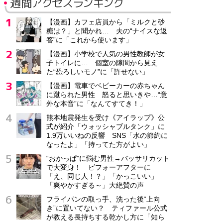
週間アクセスランキング
【漫画】カフェ店員から「ミルクと砂
糖は？」と聞かれ… 夫の“ナイスな返
答”に「これから使います」
【漫画】小学校で人気の男性教師が女
子トイレに… 個室の隙間から見え
た“恐ろしいモノ”に「許せない」
【漫画】電車でベビーカーの赤ちゃん
に蹴られた男性 怒ると思いきや…“意
外な本音”に「なんてすてき！」
熊本地震発生を受け《アイラップ》公
式が紹介「ウォッシャブルタンク」に
1.9万いいねの反響 SNS「水の節約に
なったよ」「持ってた方がよい」
“おかっぱ”に悩む男性→バッサリカット
で大変身！ ビフォーアフターに
「え、同じ人！？」「かっこいい」
「爽やかすぎる～」大絶賛の声
フライパンの取っ手、洗った後“上向
き”に置いてない？ ティファール公式
が教える長持ちする乾かし方に「知ら