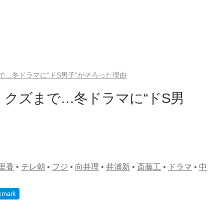
…冬ドラマに“ドS男子”がそろった理由
クズまで…冬ドラマに“ドS男
里香
•
テレ朝
•
フジ
•
向井理
•
井浦新
•
斎藤工
•
ドラマ
•
中
kmark