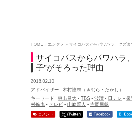
HOME
エンタメ
サイコパスからパワハラ、クズまで
サイコパスからパワハラ、
子”がそろった理由
2018.02.10
アドバイザー :
木村隆志（きむら・たかし）
キーワード :
東出昌大
•
TBS
•
波瑠
•
日テレ
•
泉
村倫也
•
テレビ
•
山崎賢人
•
吉岡里帆
コメント
(Twitter)
Facebook
B!
Boo