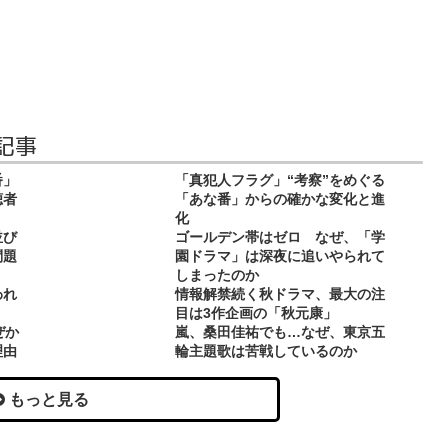
記事
番」
「真犯人フラグ」“考察”をめぐる
聴者
「あな番」からの確かな変化と進
化
並び
ゴールデン帯はゼロ なぜ、「学
問題
園ドラマ」は深夜に追いやられて
しまったのか
われ
情報解禁続く秋ドラマ、最大の注
目は3作企画の「秋元康」
ぜか
嵐、桑田佳祐でも…なぜ、東京五
理由
輪主題歌は苦戦しているのか
もっと見る