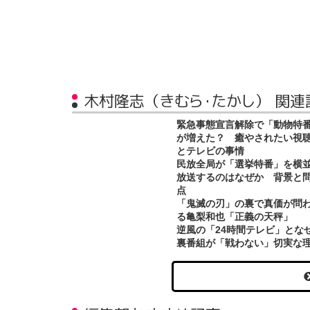
木村隆志（きむら・たかし） 関連
緊急事態宣言解除で「動物特
が増えた？ 癒やされたい視
とテレビの事情
民放全局が「選挙特番」を横
放送するのはなぜか 背景と
点
「鬼滅の刃」の裏で真価が問
る亀梨和也「正義の天秤」
逆風の「24時間テレビ」とな
裏番組が「戦わない」切実な