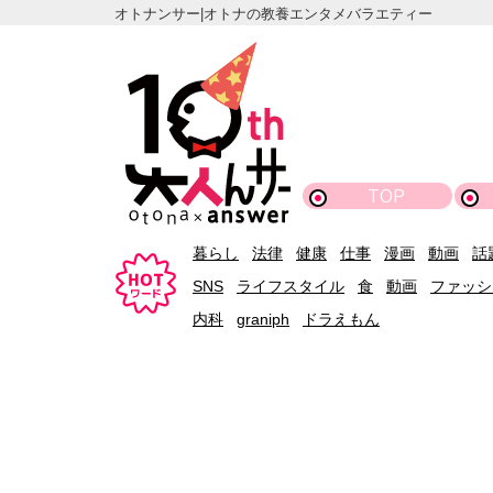
オトナンサー|オトナの教養エンタメバラエティー
TOP
暮らし
法律
健康
仕事
漫画
動画
話
SNS
ライフスタイル
食
動画
ファッシ
内科
graniph
ドラえもん