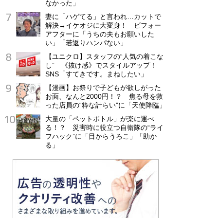
なかった」
妻に「ハゲてる」と言われ…カットで
解決→イケオジに大変身！ ビフォー
アフターに「うちの夫もお願いした
い」「若返りハンパない」
【ユニクロ】スタッフの“人気の着こな
し” 《抜け感》でスタイルアップ！
SNS「すてきです。まねしたい」
【漫画】お祭りで子どもが欲しがった
お面、なんと2000円！？ 焦る母を救
った店員の“粋な計らい”に「天使降臨」
大量の「ペットボトル」が楽に運べ
る！？ 災害時に役立つ自衛隊の“ライ
フハック”に「目からうろこ」「助か
る」