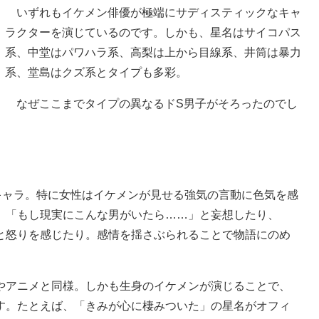
いずれもイケメン俳優が極端にサディスティックなキャ
ラクターを演じているのです。しかも、星名はサイコパス
系、中堂はパワハラ系、高梨は上から目線系、井筒は暴力
系、堂島はクズ系とタイプも多彩。
なぜここまでタイプの異なるドS男子がそろったのでし
ャラ。特に女性はイケメンが見せる強気の言動に色気を感
、「もし現実にこんな男がいたら……」と妄想したり、
と怒りを感じたり。感情を揺さぶられることで物語にのめ
アニメと同様。しかも生身のイケメンが演じることで、
す。たとえば、「きみが心に棲みついた」の星名がオフィ