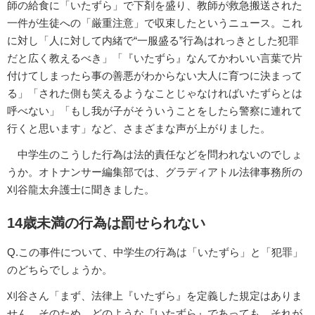
師の給食に「いたずら」で下剤を盛り、教師が救急搬送された
一件が生徒への「厳重注意」で収束したというニュース。これ
に対し「人に対して内緒で“一服盛る”行為はれっきとした犯罪
だと広く教えるべき」「『いたずら』なんてかわいい言葉で片
付けてしまったら事の善悪がわからない大人に育つに決まって
る」「された側も笑えるようなことじゃなければいたずらとは
呼べない」「もし我が子がそういうことをしたら警察に連れて
行くと思います」など、さまざまな声が上がりました。
中学生のこうした行為は法的責任などを問われないのでしょ
うか。オトナンサー編集部では、グラディアトル法律事務所の
刈谷龍太弁護士に聞きました。
14歳未満の行為は罰せられない
Q.この事件について、中学生の行為は「いたずら」と「犯罪」
のどちらでしょうか。
刈谷さん「まず、法律上『いたずら』を定義した規定はありま
せん。そのため、どのような『いたずら』であっても、それが