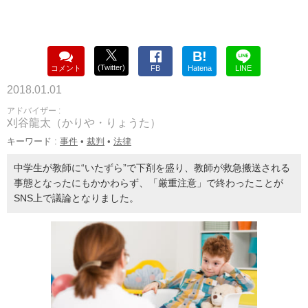
B!
(Twitter)
コメント
FB
Hatena
LINE
2018.01.01
アドバイザー :
刈谷龍太（かりや・りょうた）
キーワード :
事件
•
裁判
•
法律
中学生が教師に“いたずら”で下剤を盛り、教師が救急搬送される
事態となったにもかかわらず、「厳重注意」で終わったことが
SNS上で議論となりました。