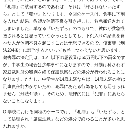
『犯罪』に該当するのであれば、それは『許されないいたず
ら』として『犯罪』となります。今回のケースは、食事に下剤
を入れた結果、教師が体調不良を引き起こし、救急搬送されて
しまいました。単なる『いたずら』のつもりで、教師が救急搬
送されるとは思っていなかったとしても、下剤入りの給食を食
べた人が体調不良を起こすことは予想できるので、傷害罪（刑
法204条）に該当するといっても差しつかえないと思います。
傷害罪の法定刑は、15年以下の懲役又は50万円以下の罰金です
が、中学生の場合は少年事件になりますので、刑罰は科されず
家庭裁判所の審判を経て保護観察などの処分が行われることに
なります。ただし、中学生が14歳未満ならば、14歳未満の者は
刑事責任能力がないため、犯罪にあたる行為をしても罰せられ
ません（刑法42条）。そのため、法律的には『犯罪』にあたら
ないことになります」
Q.学校における同種のケースでは、「犯罪」も「いたずら」と
して処理され「厳重注意」などの処分で終わることが多いと思
われますか。