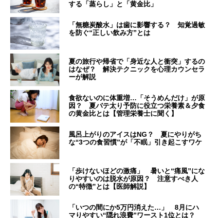
する「蒸らし」と「黄金比」
「無糖炭酸水」は歯に影響する？ 知覚過敏
を防ぐ“正しい飲み方”とは
夏の旅行や帰省で「身近な人と衝突」するの
はなぜ？ 解決テクニックを心理カウンセラ
ーが解説
食欲ないのに体重増…「そうめんだけ」が原
因？ 夏バテ太り予防に役立つ栄養素＆夕食
の黄金比とは【管理栄養士に聞く】
風呂上がりのアイスはNG？ 夏にやりがち
な“3つの食習慣”が「不眠」引き起こすワケ
「歩けないほどの激痛」 暑いと“痛風”にな
りやすいのは脱水が原因？ 注意すべき人
の“特徴”とは【医師解説】
「いつの間にか5万円消えた…」 8月にハ
マりやすい“隠れ浪費”ワースト1位とは？