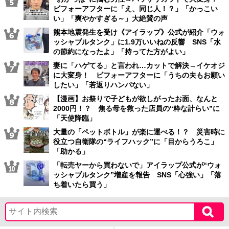
ビフォーアフターに「え、同じ人！？」「かっこい
い」「爽やかすぎる～」大絶賛の声
熊本地震発生を受け《アイラップ》公式が紹介「ウォ
ッシャブルタンク」に1.9万いいねの反響 SNS「水
の節約になったよ」「持ってた方がよい」
妻に「ハゲてる」と言われ…カットで解決→イケオジ
に大変身！ ビフォーアフターに「うちの夫もお願い
したい」「若返りハンパない」
【漫画】お祭りで子どもが欲しがったお面、なんと
2000円！？ 焦る母を救った店員の“粋な計らい”に
「天使降臨」
大量の「ペットボトル」が楽に運べる！？ 災害時に
役立つ自衛隊の“ライフハック”に「目からうろこ」
「助かる」
「転売ヤーから買わないで」アイラップ公式が“ウォ
ッシャブルタンク”増産を報告 SNS「心強い」「落
ち着いたら買う」