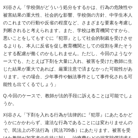
刈谷さん「学校側がどういう処分をするかは、行為の危険性や
被害結果の重大性、社会的な影響、学校側の方針、中学生本人
のこれまでの行動や反省の程度など、さまざまな要素を考慮し
判断されると考えられます。また、学校は教育機関ですから、
悪いことをしてもすぐに『犯罪』として社会的制裁を受けさせ
るよりも、本人に反省を促し教育機関としての役割を果たそう
とする配慮が働くのかもしれません。ただし、今回のようなケ
ースでも、たとえば下剤を大量に入れ、被害を受けた教師に生
じた結果が重大であれば、厳重注意で済まなかった可能性があ
ります。その場合、少年事件や触法事件として事件化される可
能性も出てくるでしょう」
Q.今回のケースで、教師が法的手段に訴えることは可能でしょ
うか。
刈谷さん「下剤を入れる行為が法律的に『犯罪』にあたるかど
うかにかかわらず、違法な行為であることには変わりませんの
で、民法上の不法行為（民法709条）にあたります。被害を受
けた教師が加害者の生徒に対し、治療費などの損害賠償請求を