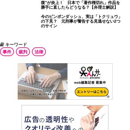
復”が炎上！ 日本で「著作権切れ」作品を
勝手に直したらどうなる？【弁理士解説】
今のピンポンダッシュ、実は「トクリュウ」
の下見？ 元刑事が警告する見逃せない2つ
のサイン
キーワード
事件
裁判
法律