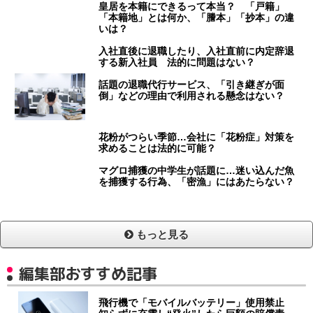
皇居を本籍にできるって本当？ 「戸籍」
「本籍地」とは何か、「謄本」「抄本」の違
いは？
入社直後に退職したり、入社直前に内定辞退
する新入社員 法的に問題はない？
話題の退職代行サービス、「引き継ぎが面
倒」などの理由で利用される懸念はない？
花粉がつらい季節…会社に「花粉症」対策を
求めることは法的に可能？
マグロ捕獲の中学生が話題に…迷い込んだ魚
を捕獲する行為、「密漁」にはあたらない？
もっと見る
編集部おすすめ記事
飛行機で「モバイルバッテリー」使用禁止