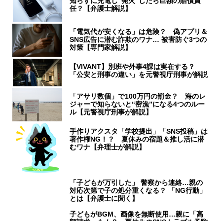
知らずに充電し“発火”したら巨額の賠償責
任？【弁護士解説】
「電気代が安くなる」は危険？ 偽アプリ＆
SNS広告に潜む詐欺のワナ… 被害防ぐ3つの
対策【専門家解説】
【VIVANT】別班や外事4課は実在する？
「公安と刑事の違い」を元警視庁刑事が解説
「アサリ数個」で100万円の罰金？ 海のレ
ジャーで知らないと“密漁”になる4つのルー
ル【元警視庁刑事が解説】
手作りアクスタ「学校提出」「SNS投稿」は
著作権NG！？ 夏休みの宿題＆推し活に潜
むワナ【弁理士が解説】
「子どもが万引した」 警察から連絡…親の
対応次第で子の処分重くなる？ 「NG行動」
とは【弁護士に聞く】
子どもがBGM、画像を無断使用…親に「高