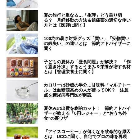
夏の旅行と重なる…「生理」どう乗り切
る？ 月経移動の方法＆鎮痛薬の適切な使い
方とは【医師に聞く】
100均の暑さ対策グッズ「買い」「安物買い
の銭失い」の違いとは 節約アドバイザーに
聞く
子どもの夏休み「昼食問題」が解決？ 「作
り置き冷凍」するとうまみ＆栄養が増す食材
とは【管理栄養士に聞く】
カロリーは砂糖の半分…甘味料「マルチトー
ル」は血糖値高めの人が使ってOK？ 注意
点を糖尿病専門医が解説
夏休みの出費を劇的カット！ 節約アドバイ
ザーが教える「0円レジャー」と“おうち外
食”の裏ワザ
「アイスコーヒー」が薄くなる致命的な原因
とは UCCに聞く、自宅でプロの味を再現