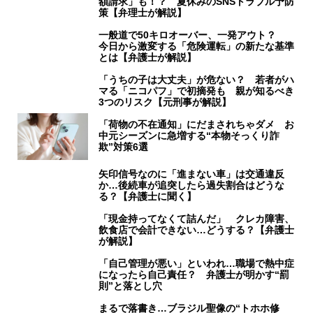
額請求」も！？ 夏休みのSNSトラブル予防
策【弁理士が解説】
一般道で50キロオーバー、一発アウト？
今日から激変する「危険運転」の新たな基準
とは【弁護士が解説】
「うちの子は大丈夫」が危ない？ 若者がハ
マる「ニコパフ」で初摘発も 親が知るべき
3つのリスク【元刑事が解説】
「荷物の不在通知」にだまされちゃダメ お
中元シーズンに急増する“本物そっくり詐
欺”対策6選
矢印信号なのに「進まない車」は交通違反
か…後続車が追突したら過失割合はどうな
る？【弁護士に聞く】
「現金持ってなくて詰んだ」 クレカ障害、
飲食店で会計できない…どうする？【弁護士
が解説】
「自己管理が悪い」といわれ…職場で熱中症
になったら自己責任？ 弁護士が明かす“罰
則”と落とし穴
まるで落書き…ブラジル聖像の“トホホ修