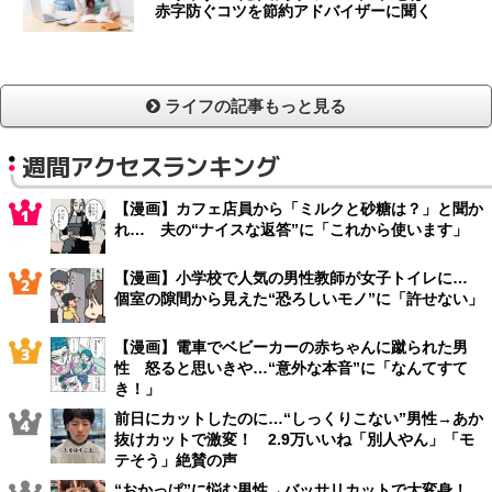
赤字防ぐコツを節約アドバイザーに聞く
ライフの記事もっと見る
週間アクセスランキング
【漫画】カフェ店員から「ミルクと砂糖は？」と聞か
れ… 夫の“ナイスな返答”に「これから使います」
【漫画】小学校で人気の男性教師が女子トイレに…
個室の隙間から見えた“恐ろしいモノ”に「許せない」
【漫画】電車でベビーカーの赤ちゃんに蹴られた男
性 怒ると思いきや…“意外な本音”に「なんてすて
き！」
前日にカットしたのに…“しっくりこない”男性→あか
抜けカットで激変！ 2.9万いいね「別人やん」「モ
テそう」絶賛の声
“おかっぱ”に悩む男性→バッサリカットで大変身！