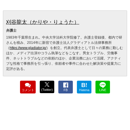
刈谷龍太（かりや・りょうた）
弁護士
1983年千葉県生まれ。中央大学法科大学院修了。弁護士登録後、都内で研
さんを積み、2014年に新宿で弁護士法人グラディアトル法律事務所
（
https://www.gladiator.jp/
）を創立。代表弁護士として日々の業務に勤しむ
ほか、メディア出演やコラム執筆などをこなす。男女トラブル、労働事
件、ネットトラブルなどの依頼のほか、企業法務において活躍。アクティ
ブな性格で事務所を引っ張り、依頼者や事件に合わせた解決策や提案力に
定評がある。
B!
(Twitter)
コメント
FB
Hatena
LINE