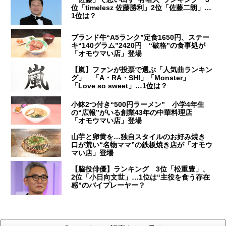
位「timelesz 佐藤勝利」2位「佐藤二朗」…
1位は？
ブランド牛“A5ランク”定食1650円、ステー
キ“140グラム”2420円 “破格”の食事処が
「オモウマい店」登場
【嵐】ファンが投票で選ぶ「人気曲ランキン
グ」 「A・RA・SHI」「Monster」
「Love so sweet」…1位は？
小鉢2つ付き“500円ラーメン” 小学4年生
の“広報”がいる創業43年の中華料理店
「オモウマい店」登場
山芋と卵黄を…独自スタイルのお好み焼き
口が荒い“名物ママ”の鉄板焼き店が「オモウ
マい店」登場
【脇役俳優】ランキング 3位「松重豊」、
2位「小日向文世」…1位は“主役を食う存在
感”のバイプレーヤー？