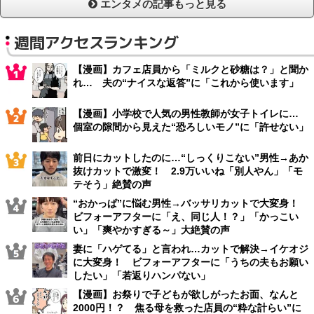
エンタメの記事もっと見る
週間アクセスランキング
【漫画】カフェ店員から「ミルクと砂糖は？」と聞か
れ… 夫の“ナイスな返答”に「これから使います」
【漫画】小学校で人気の男性教師が女子トイレに…
個室の隙間から見えた“恐ろしいモノ”に「許せない」
前日にカットしたのに…“しっくりこない”男性→あか
抜けカットで激変！ 2.9万いいね「別人やん」「モ
テそう」絶賛の声
“おかっぱ”に悩む男性→バッサリカットで大変身！
ビフォーアフターに「え、同じ人！？」「かっこい
い」「爽やかすぎる～」大絶賛の声
妻に「ハゲてる」と言われ…カットで解決→イケオジ
に大変身！ ビフォーアフターに「うちの夫もお願い
したい」「若返りハンパない」
【漫画】お祭りで子どもが欲しがったお面、なんと
2000円！？ 焦る母を救った店員の“粋な計らい”に