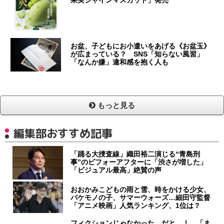
果実シャインマスカット」発売
お盆、子どもにお小遣いをあげる《お盆玉》
が広まっている？ SNS「知らない風習」
「なんか嫌」違和感を抱く人も
もっと見る
編集部おすすめ記事
「踊る大捜査線」織田裕二演じる“青島刑
事”のビフォーアフターに「渋さが増した」
「ビジュアル最高」絶賛の声
おおかみこどもの雨と雪、時をかける少女、
バケモノの子、サマーウォーズ…細田守監督
「アニメ映画」人気ランキング、1位は？
フィクションじゃなかった…だと…！ 「ま