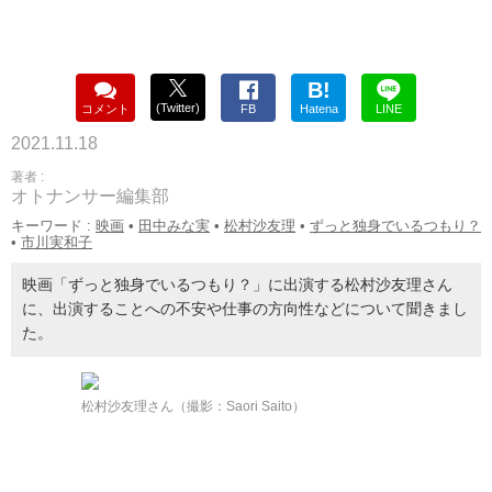
B!
(Twitter)
コメント
FB
Hatena
LINE
2021.11.18
著者 :
オトナンサー編集部
キーワード :
映画
•
田中みな実
•
松村沙友理
•
ずっと独身でいるつもり？
•
市川実和子
映画「ずっと独身でいるつもり？」に出演する松村沙友理さん
に、出演することへの不安や仕事の方向性などについて聞きまし
た。
松村沙友理さん（撮影：Saori Saito）