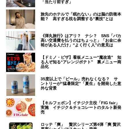
「当たり前すぎ」
旅先のホテルで「眠れない」のは脳の防衛本
能？ 高すぎる枕を調整する“裏技”とは
《弾丸旅行》はアリ？ ナシ？ SNS「バカ
高い交通費を払うのはちょっと」「お金に余
裕がある人だけ」“よく行く人”の意見は
【ドミノ・ピザ】看板メニュー“魔改造” 知
る人ぞ知る“アレンジポテト” 裏メニュー商
品化
35度以上で「ビール」売れなくなる？ サ
ントリーが“猛暑限定”「夏生」を開発した意
外な背景
【キルフェボン】イチジク主役「FIG fair」
実施 イチジク＆チョコレートのタルト新発
売
ロッテ「爽」 贅沢シリーズ第4弾「爽 贅沢