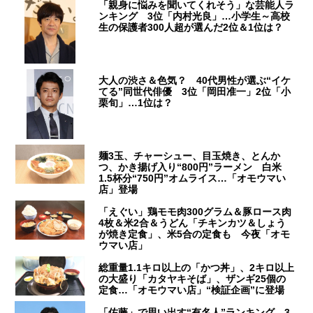
「親身に悩みを聞いてくれそう」な芸能人ラ
ンキング 3位「内村光良」…小学生～高校
生の保護者300人超が選んだ2位＆1位は？
大人の渋さ＆色気？ 40代男性が選ぶ“イケ
てる”同世代俳優 3位「岡田准一」2位「小
栗旬」…1位は？
麺3玉、チャーシュー、目玉焼き、とんか
つ、かき揚げ入り“800円”ラーメン 白米
1.5杯分“750円”オムライス…「オモウマい
店」登場
「えぐい」鶏モモ肉300グラム＆豚ロース肉
4枚＆米2合＆うどん「チキンカツ＆しょう
が焼き定食」、米5合の定食も 今夜「オモ
ウマい店」
総重量1.1キロ以上の「かつ丼」、2キロ以上
の大盛り「カタヤキそば」、ザンギ25個の
定食…「オモウマい店」“検証企画”に登場
「佐藤」で思い出す“有名人”ランキング 3