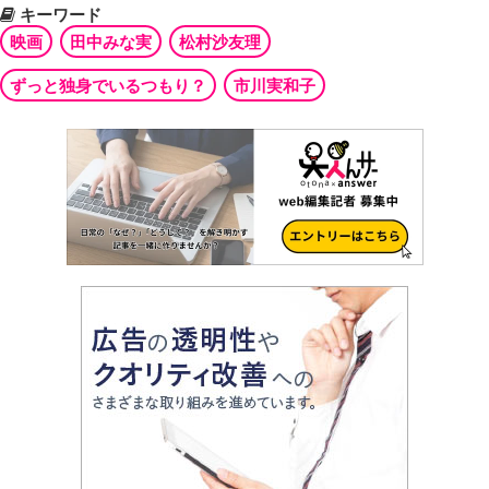
キーワード
映画
田中みな実
松村沙友理
ずっと独身でいるつもり？
市川実和子