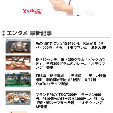
エンタメ 最新記事
魚の“頭”丸ごと定食1480円、お魚定食（サ
バ）500円 今夜「オモウマい店」夏休みSP
長さ30センチ、重さ250グラム「ビックカツ
丼」、角煮300グラムのカレー…「オモウマ
い店」登場
TBS系・紀行番組「世界遺産」 美しい映像
撮影、制作陣が明かす“秘話” 8月7日
YouTubeライブ配信
ブランド卵の“TKG”200円、ラーメン600
円、卵10個分の目玉焼き1000円…生卵・ゆ
で卵・卵スープ食べ放題 「オモウマい店」
SP登場