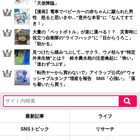
「天使降臨」
【漫画】電車でベビーカーの赤ちゃんに蹴られた男
性 怒ると思いきや…“意外な本音”に「なんてすて
き！」
大量の「ペットボトル」が楽に運べる！？ 災害時に
役立つ自衛隊の“ライフハック”に「目からうろこ」
「助かる」
見つけたら踏みつぶして…サクラ、ウメ枯らす“特定
外来生物”とは？ 鈴木農水相の注意喚起に「怖い」
「迷わずつぶす」
「転売ヤーから買わないで」アイラップ公式が“ウォ
ッシャブルタンク”増産を報告 SNS「心強い」「落
ち着いたら買う」
最新記事
ライフ
SNSトピック
リサーチ