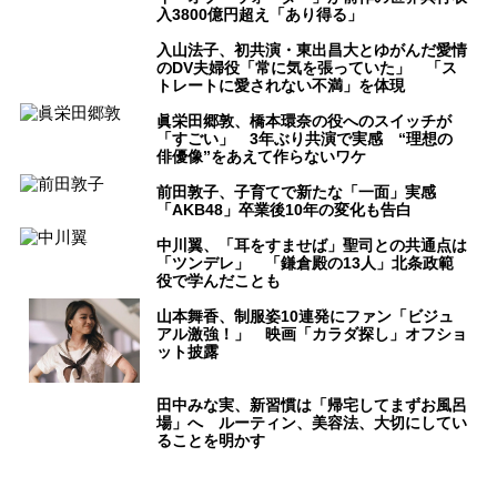
入3800億円超え「あり得る」
入山法子、初共演・東出昌大とゆがんだ愛情
のDV夫婦役「常に気を張っていた」 「ス
トレートに愛されない不満」を体現
眞栄田郷敦、橋本環奈の役へのスイッチが
「すごい」 3年ぶり共演で実感 “理想の
俳優像”をあえて作らないワケ
前田敦子、子育てで新たな「一面」実感
「AKB48」卒業後10年の変化も告白
中川翼、「耳をすませば」聖司との共通点は
「ツンデレ」 「鎌倉殿の13人」北条政範
役で学んだことも
山本舞香、制服姿10連発にファン「ビジュ
アル激強！」 映画「カラダ探し」オフショ
ット披露
田中みな実、新習慣は「帰宅してまずお風呂
場」へ ルーティン、美容法、大切にしてい
ることを明かす