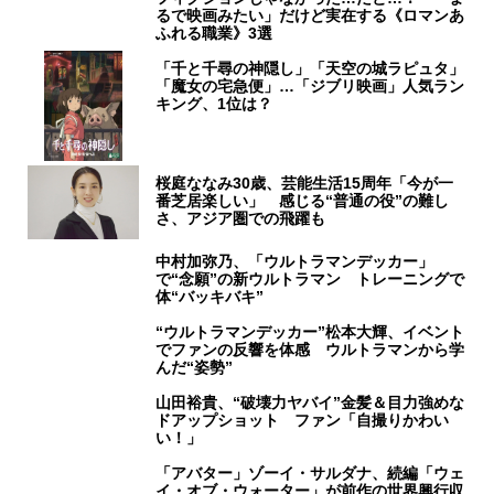
るで映画みたい」だけど実在する《ロマンあ
ふれる職業》3選
「千と千尋の神隠し」「天空の城ラピュタ」
「魔女の宅急便」…「ジブリ映画」人気ラン
キング、1位は？
桜庭ななみ30歳、芸能生活15周年「今が一
番芝居楽しい」 感じる“普通の役”の難し
さ、アジア圏での飛躍も
中村加弥乃、「ウルトラマンデッカー」
で“念願”の新ウルトラマン トレーニングで
体“バッキバキ”
“ウルトラマンデッカー”松本大輝、イベント
でファンの反響を体感 ウルトラマンから学
んだ“姿勢”
山田裕貴、“破壊力ヤバイ”金髪＆目力強めな
ドアップショット ファン「自撮りかわい
い！」
「アバター」ゾーイ・サルダナ、続編「ウェ
イ・オブ・ウォーター」が前作の世界興行収