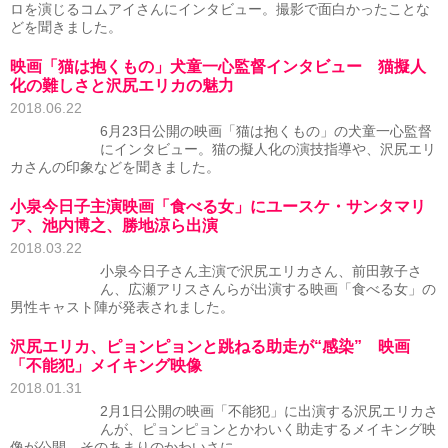
ロを演じるコムアイさんにインタビュー。撮影で面白かったことな
どを聞きました。
映画「猫は抱くもの」犬童一心監督インタビュー 猫擬人
化の難しさと沢尻エリカの魅力
2018.06.22
6月23日公開の映画「猫は抱くもの」の犬童一心監督
にインタビュー。猫の擬人化の演技指導や、沢尻エリ
カさんの印象などを聞きました。
小泉今日子主演映画「食べる女」にユースケ・サンタマリ
ア、池内博之、勝地涼ら出演
2018.03.22
小泉今日子さん主演で沢尻エリカさん、前田敦子さ
ん、広瀬アリスさんらが出演する映画「食べる女」の
男性キャスト陣が発表されました。
沢尻エリカ、ピョンピョンと跳ねる助走が“感染” 映画
「不能犯」メイキング映像
2018.01.31
2月1日公開の映画「不能犯」に出演する沢尻エリカさ
んが、ピョンピョンとかわいく助走するメイキング映
像が公開。そのあまりのかわいさに……。