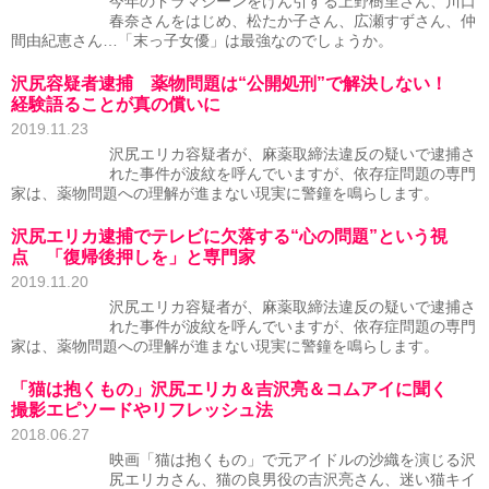
今年のドラマシーンをけん引する上野樹里さん、川口
春奈さんをはじめ、松たか子さん、広瀬すずさん、仲
間由紀恵さん…「末っ子女優」は最強なのでしょうか。
沢尻容疑者逮捕 薬物問題は“公開処刑”で解決しない！
経験語ることが真の償いに
2019.11.23
沢尻エリカ容疑者が、麻薬取締法違反の疑いで逮捕さ
れた事件が波紋を呼んでいますが、依存症問題の専門
家は、薬物問題への理解が進まない現実に警鐘を鳴らします。
沢尻エリカ逮捕でテレビに欠落する“心の問題”という視
点 「復帰後押しを」と専門家
2019.11.20
沢尻エリカ容疑者が、麻薬取締法違反の疑いで逮捕さ
れた事件が波紋を呼んでいますが、依存症問題の専門
家は、薬物問題への理解が進まない現実に警鐘を鳴らします。
「猫は抱くもの」沢尻エリカ＆吉沢亮＆コムアイに聞く
撮影エピソードやリフレッシュ法
2018.06.27
映画「猫は抱くもの」で元アイドルの沙織を演じる沢
尻エリカさん、猫の良男役の吉沢亮さん、迷い猫キイ