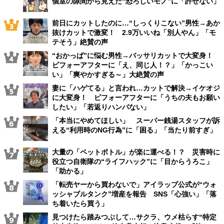
個室の隙間から見えた“恐ろしいモノ”に「許せない」
前日にカットしたのに…“しっくりこない”男性→あか
抜けカットで激変！ 2.9万いいね「別人やん」「モ
テそう」絶賛の声
“おかっぱ”に悩む男性→バッサリカットで大変身！
ビフォーアフターに「え、同じ人！？」「かっこい
い」「爽やかすぎる～」大絶賛の声
妻に「ハゲてる」と言われ…カットで解決→イケオジ
に大変身！ ビフォーアフターに「うちの夫もお願い
したい」「若返りハンパない」
「本当にやめてほしい」 スーパー銭湯スタッフが訴
える“利用時のNG行為”に「困る」「当たり前すぎ」
大量の「ペットボトル」が楽に運べる！？ 災害時に
役立つ自衛隊の“ライフハック”に「目からうろこ」
「助かる」
「転売ヤーから買わないで」アイラップ公式が“ウォ
ッシャブルタンク”増産を報告 SNS「心強い」「落
ち着いたら買う」
見つけたら踏みつぶして…サクラ、ウメ枯らす“特定