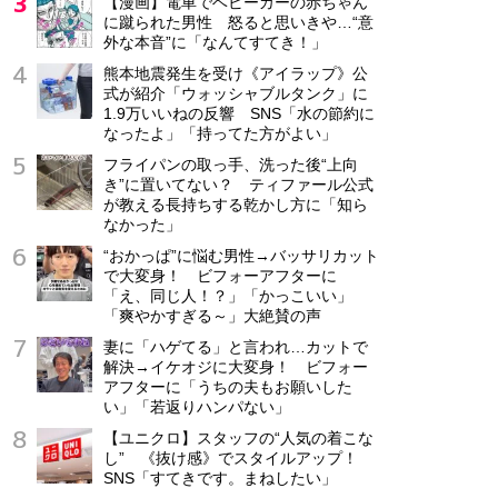
【漫画】電車でベビーカーの赤ちゃん
に蹴られた男性 怒ると思いきや…“意
外な本音”に「なんてすてき！」
熊本地震発生を受け《アイラップ》公
式が紹介「ウォッシャブルタンク」に
1.9万いいねの反響 SNS「水の節約に
なったよ」「持ってた方がよい」
フライパンの取っ手、洗った後“上向
き”に置いてない？ ティファール公式
が教える長持ちする乾かし方に「知ら
なかった」
“おかっぱ”に悩む男性→バッサリカット
で大変身！ ビフォーアフターに
「え、同じ人！？」「かっこいい」
「爽やかすぎる～」大絶賛の声
妻に「ハゲてる」と言われ…カットで
解決→イケオジに大変身！ ビフォー
アフターに「うちの夫もお願いした
い」「若返りハンパない」
【ユニクロ】スタッフの“人気の着こな
し” 《抜け感》でスタイルアップ！
SNS「すてきです。まねしたい」