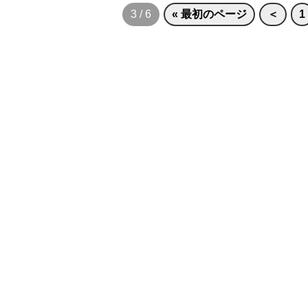
3 / 6
« 最初のページ
＜
1