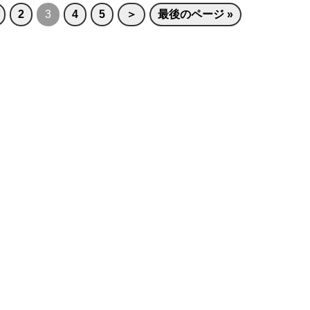
2
3
4
5
＞
最後のページ »