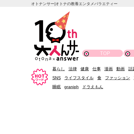
オトナンサー|オトナの教養エンタメバラエティー
TOP
暮らし
法律
健康
仕事
漫画
動画
話
SNS
ライフスタイル
食
ファッション
睡眠
graniph
ドラえもん