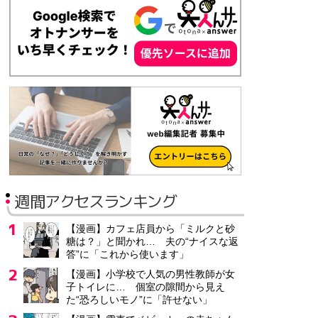
週間アクセスランキング
【漫画】カフェ店員から「ミルクと砂
糖は？」と聞かれ… 夫の“ナイスな返
答”に「これから使います」
【漫画】小学校で人気の男性教師が女
子トイレに… 個室の隙間から見え
た“恐ろしいモノ”に「許せない」