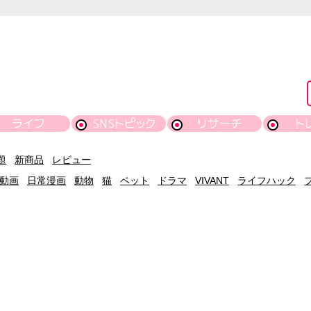
ライフ
SNSトピック
リサーチ
ト
題
新商品
レビュー
動画
日常漫画
動物
猫
ペット
ドラマ
VIVANT
ライフハック