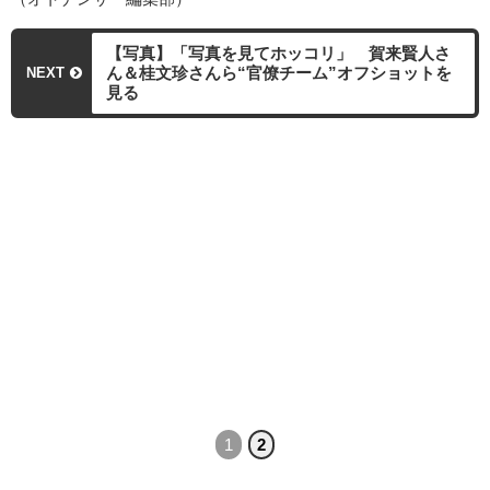
【写真】「写真を見てホッコリ」 賀来賢人さ
ん＆桂文珍さんら“官僚チーム”オフショットを
NEXT
見る
1
2