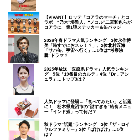
【VIVANT】ロッテ「コアラのマーチ」とコ
ラボ “乃木”堺雅人、“ノコル”二宮和也らが
コアラに 第1弾ステッカー＆缶バッジ
2026年春ドラマ人気ランキング 3位永作博
美「時すでにおスシ！？」、2位北村匠海
「サバ缶、宇宙へ行く」…1位は“考察沸
騰”ドラマ？
2025年放送「医療系ドラマ」人気ランキン
グ 5位「19番目のカルテ」4位「Dr．アシ
ュラ」…トップ3は？
人気ドラマに登場→「食べてみたい」と話題
に！ 栃木県鹿沼市の“謎すぎる”給食メニュ
ー「インド煮」って何だ？
秋ドラマ“話題”ランキング 3位「ザ・ロイ
ヤルファミリー」2位「ばけばけ」…1位
は？