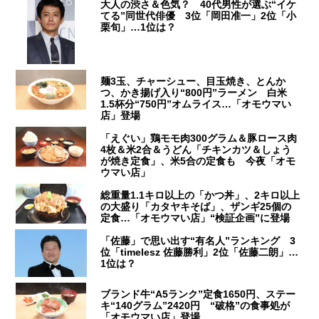
大人の渋さ＆色気？ 40代男性が選ぶ“イケ
てる”同世代俳優 3位「岡田准一」2位「小
栗旬」…1位は？
麺3玉、チャーシュー、目玉焼き、とんか
つ、かき揚げ入り“800円”ラーメン 白米
1.5杯分“750円”オムライス…「オモウマい
店」登場
「えぐい」鶏モモ肉300グラム＆豚ロース肉
4枚＆米2合＆うどん「チキンカツ＆しょう
が焼き定食」、米5合の定食も 今夜「オモ
ウマい店」
総重量1.1キロ以上の「かつ丼」、2キロ以上
の大盛り「カタヤキそば」、ザンギ25個の
定食…「オモウマい店」“検証企画”に登場
「佐藤」で思い出す“有名人”ランキング 3
位「timelesz 佐藤勝利」2位「佐藤二朗」…
1位は？
ブランド牛“A5ランク”定食1650円、ステー
キ“140グラム”2420円 “破格”の食事処が
「オモウマい店」登場