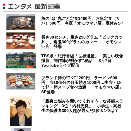
エンタメ 最新記事
魚の“頭”丸ごと定食1480円、お魚定食（サ
バ）500円 今夜「オモウマい店」夏休みSP
長さ30センチ、重さ250グラム「ビックカツ
丼」、角煮300グラムのカレー…「オモウマ
い店」登場
TBS系・紀行番組「世界遺産」 美しい映像
撮影、制作陣が明かす“秘話” 8月7日
YouTubeライブ配信
ブランド卵の“TKG”200円、ラーメン600
円、卵10個分の目玉焼き1000円…生卵・ゆ
で卵・卵スープ食べ放題 「オモウマい店」
SP登場
「親身に悩みを聞いてくれそう」な芸能人ラ
ンキング 3位「内村光良」…小学生～高校
生の保護者300人超が選んだ2位＆1位は？