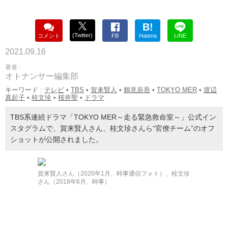
B!
(Twitter)
コメント
FB
Hatena
LINE
2021.09.16
著者 :
オトナンサー編集部
キーワード :
テレビ
•
TBS
•
賀来賢人
•
鶴見辰吾
•
TOKYO MER
•
渡辺
真起子
•
桂文珍
•
桜井聖
•
ドラマ
TBS系連続ドラマ「TOKYO MER～走る緊急救命室～」公式イン
スタグラムで、賀来賢人さん、桂文珍さんら“官僚チーム”のオフ
ショットが公開されました。
賀来賢人さん（2020年1月、時事通信フォト）、桂文珍
さん（2018年6月、時事）