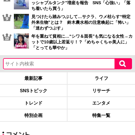
ッシャブルタンク”増産を報告 SNS「心強い」「落
ち着いたら買う」
見つけたら踏みつぶして…サクラ、ウメ枯らす“特定
外来生物”とは？ 鈴木農水相の注意喚起に「怖い」
「迷わずつぶす」
年を重ねて貧相に…“シワ＆面長”も気になる女性→カ
ットで10歳以上若返り！？「めちゃくちゃ美人に」
「とっても華やか」
最新記事
ライフ
SNSトピック
リサーチ
トレンド
エンタメ
特別企画
特集一覧
コメント