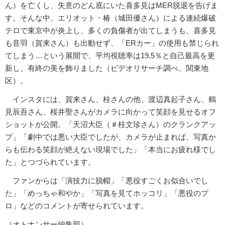
ん）を亡くし、失意のどん底にいた喜多見はMER脱退を告げま
す。そんな中、エリオット・椿（城田優さん）による連続爆破
テロで東京中が炎上し、多くの負傷者が出てしまうも、喜多見
も音羽（賀来さん）も出動せず、「ERカー」の使用も禁じられ
てしまう…という展開で、平均視聴率は19.5％と自己最高を更
新し、有終の美を飾りました（ビデオリサーチ調べ、関東地
区）。
インスタには、賀来さん、桂さんの他、渡辺真起子さん、鶴
見辰吾さん、桜井聖さんがカメラに向かって笑顔を見せるオフ
ショットが公開。「天沼大臣（＃桂文珍さん）のクランクアッ
プ」「劇中では悪い大臣でしたが、カメラが止まれば、写真か
らも伝わる笑顔が絶えない現場でした」「本当にお疲れ様でし
た」とつづられています。
ファンからは「演技力に脱帽」「悪役すごくお似合いでし
た」「めっちゃ和やか」「写真を見てホッコリ」「悪役のプ
ロ」などのコメントが寄せられています。
（オトナンサー編集部）