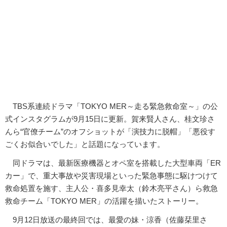
TBS系連続ドラマ「TOKYO MER～走る緊急救命室～」の公
式インスタグラムが9月15日に更新。賀来賢人さん、桂文珍さ
んら“官僚チーム”のオフショットが「演技力に脱帽」「悪役す
ごくお似合いでした」と話題になっています。
同ドラマは、最新医療機器とオペ室を搭載した大型車両「ER
カー」で、重大事故や災害現場といった緊急事態に駆けつけて
救命処置を施す、主人公・喜多見幸太（鈴木亮平さん）ら救急
救命チーム「TOKYO MER」の活躍を描いたストーリー。
9月12日放送の最終回では、最愛の妹・涼香（佐藤栞里さ