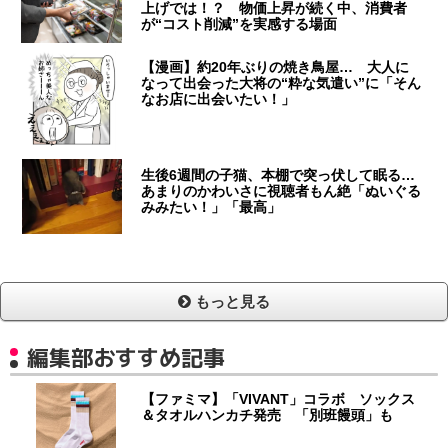
上げでは！？ 物価上昇が続く中、消費者
が“コスト削減”を実感する場面
【漫画】約20年ぶりの焼き鳥屋… 大人に
なって出会った大将の“粋な気遣い”に「そん
なお店に出会いたい！」
生後6週間の子猫、本棚で突っ伏して眠る…
あまりのかわいさに視聴者もん絶「ぬいぐる
みみたい！」「最高」
もっと見る
編集部おすすめ記事
【ファミマ】「VIVANT」コラボ ソックス
＆タオルハンカチ発売 「別班饅頭」も