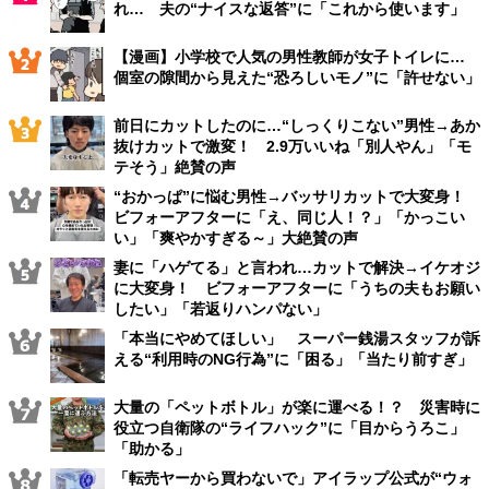
れ… 夫の“ナイスな返答”に「これから使います」
【漫画】小学校で人気の男性教師が女子トイレに…
個室の隙間から見えた“恐ろしいモノ”に「許せない」
前日にカットしたのに…“しっくりこない”男性→あか
抜けカットで激変！ 2.9万いいね「別人やん」「モ
テそう」絶賛の声
“おかっぱ”に悩む男性→バッサリカットで大変身！
ビフォーアフターに「え、同じ人！？」「かっこい
い」「爽やかすぎる～」大絶賛の声
妻に「ハゲてる」と言われ…カットで解決→イケオジ
に大変身！ ビフォーアフターに「うちの夫もお願い
したい」「若返りハンパない」
「本当にやめてほしい」 スーパー銭湯スタッフが訴
える“利用時のNG行為”に「困る」「当たり前すぎ」
大量の「ペットボトル」が楽に運べる！？ 災害時に
役立つ自衛隊の“ライフハック”に「目からうろこ」
「助かる」
「転売ヤーから買わないで」アイラップ公式が“ウォ