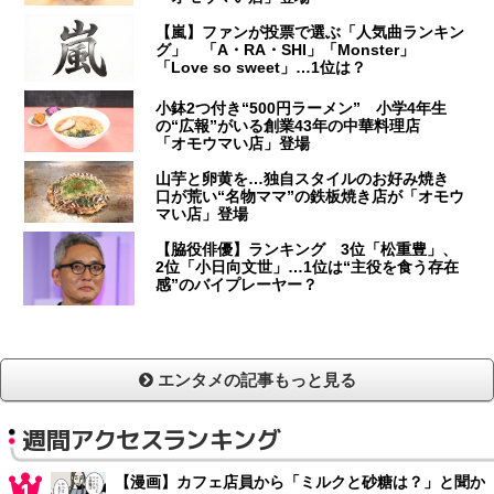
【嵐】ファンが投票で選ぶ「人気曲ランキン
グ」 「A・RA・SHI」「Monster」
「Love so sweet」…1位は？
小鉢2つ付き“500円ラーメン” 小学4年生
の“広報”がいる創業43年の中華料理店
「オモウマい店」登場
山芋と卵黄を…独自スタイルのお好み焼き
口が荒い“名物ママ”の鉄板焼き店が「オモウ
マい店」登場
【脇役俳優】ランキング 3位「松重豊」、
2位「小日向文世」…1位は“主役を食う存在
感”のバイプレーヤー？
エンタメの記事もっと見る
週間アクセスランキング
【漫画】カフェ店員から「ミルクと砂糖は？」と聞か