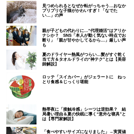
見つめられるとなぜか転がっちゃう…おなか
プリプリな子猫がかわいすぎ！「なでた
い…」の声
親が子どもの代わりに…“代理婚活”はアリか
ナシか？ SNS「本人が動く気ない時点でお
断り」「親が甘やかしてるから…」厳しい声
も
夏のドライヤー熱風がつらい…髪がすぐ乾く
当て方＆タオルドライの“神テク”とは【美容
師解説】
ロッテ「スイカバー」がジェラートに ねっ
とり食感＆じっくり堪能
熱帯夜に「接触冷感」シーツは逆効果？ 結
局暑い理由＆夏の快眠に導く“意外な寝具”と
は【専門家解説】
「食べやすいサイズになりました」→実質値