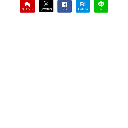
B!
(Twitter)
コメント
FB
Hatena
LINE