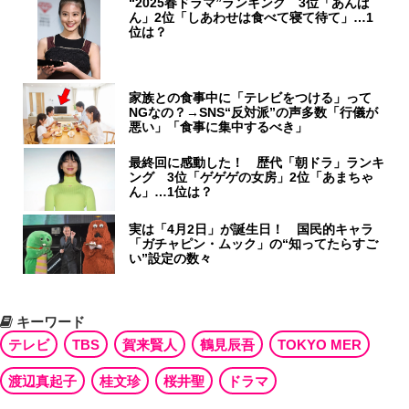
“2025春ドラマ”ランキング 3位「あんぱ
ん」2位「しあわせは食べて寝て待て」…1
位は？
家族との食事中に「テレビをつける」って
NGなの？→SNS“反対派”の声多数「行儀が
悪い」「食事に集中するべき」
最終回に感動した！ 歴代「朝ドラ」ランキ
ング 3位「ゲゲゲの女房」2位「あまちゃ
ん」…1位は？
実は「4月2日」が誕生日！ 国民的キャラ
「ガチャピン・ムック」の“知ってたらすご
い”設定の数々
キーワード
テレビ
TBS
賀来賢人
鶴見辰吾
TOKYO MER
渡辺真起子
桂文珍
桜井聖
ドラマ