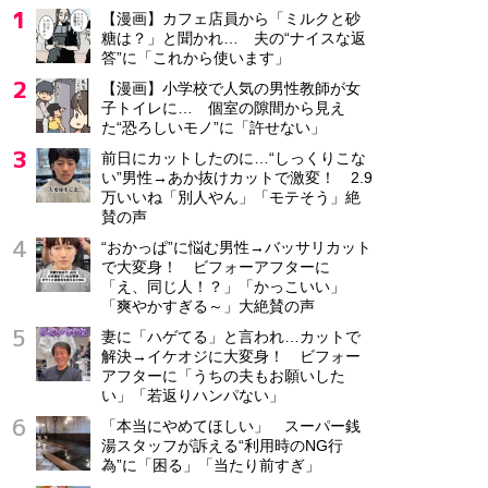
【漫画】カフェ店員から「ミルクと砂
糖は？」と聞かれ… 夫の“ナイスな返
答”に「これから使います」
【漫画】小学校で人気の男性教師が女
子トイレに… 個室の隙間から見え
た“恐ろしいモノ”に「許せない」
前日にカットしたのに…“しっくりこな
い”男性→あか抜けカットで激変！ 2.9
万いいね「別人やん」「モテそう」絶
賛の声
“おかっぱ”に悩む男性→バッサリカット
で大変身！ ビフォーアフターに
「え、同じ人！？」「かっこいい」
「爽やかすぎる～」大絶賛の声
妻に「ハゲてる」と言われ…カットで
解決→イケオジに大変身！ ビフォー
アフターに「うちの夫もお願いした
い」「若返りハンパない」
「本当にやめてほしい」 スーパー銭
湯スタッフが訴える“利用時のNG行
為”に「困る」「当たり前すぎ」