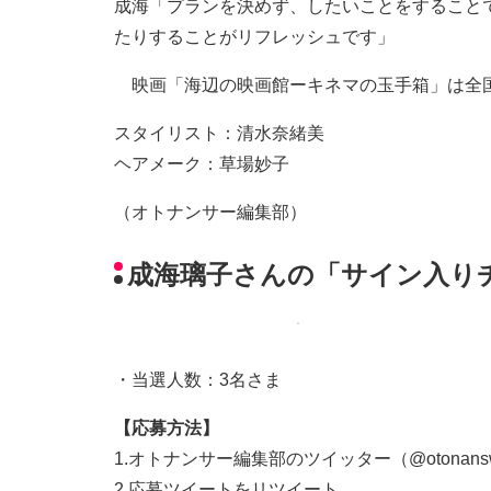
成海「プランを決めず、したいことをすること
たりすることがリフレッシュです」
映画「海辺の映画館ーキネマの玉手箱」は全
スタイリスト：清水奈緒美
ヘアメーク：草場妙子
（オトナンサー編集部）
成海璃子さんの「サイン入り
・当選人数：3名さま
【応募方法】
1.オトナンサー編集部のツイッター（@otonan
2.応募ツイートをリツイート