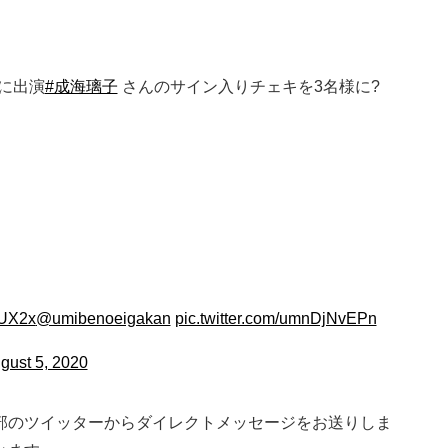
に出演
#成海璃子
さんのサイン入りチェキを3名様に?
EUX2x
@umibenoeigakan
pic.twitter.com/umnDjNvEPn
gust 5, 2020
部のツイッターからダイレクトメッセージをお送りしま