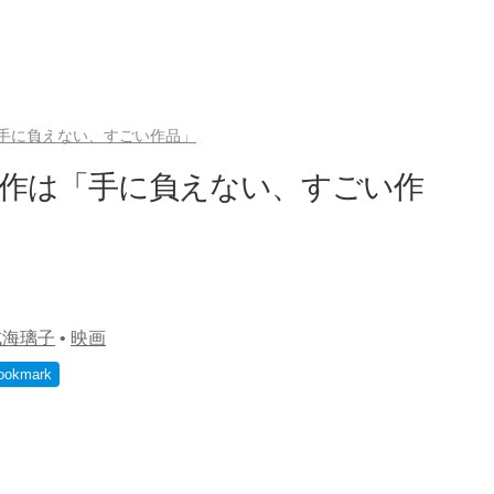
手に負えない、すごい作品」
遺作は「手に負えない、すごい作
成海璃子
•
映画
ookmark