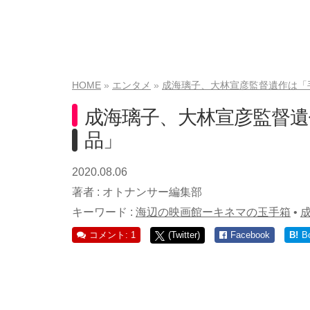
HOME
エンタメ
成海璃子、大林宣彦監督遺作は「
成海璃子、大林宣彦監督
品」
2020.08.06
著者 :
オトナンサー編集部
キーワード :
海辺の映画館ーキネマの玉手箱
•
コメント: 1
(Twitter)
Facebook
B!
B