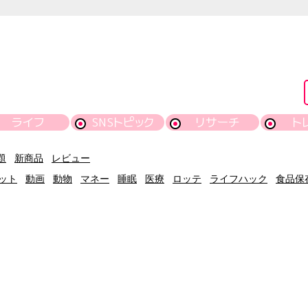
ライフ
SNSトピック
リサーチ
ト
題
新商品
レビュー
ット
動画
動物
マネー
睡眠
医療
ロッテ
ライフハック
食品保