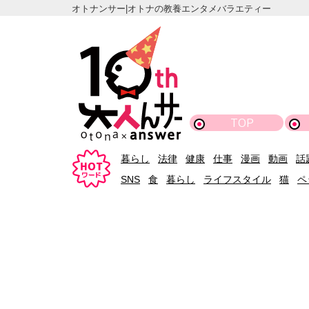
オトナンサー|オトナの教養エンタメバラエティー
TOP
暮らし
法律
健康
仕事
漫画
動画
話
SNS
食
暮らし
ライフスタイル
猫
ペ