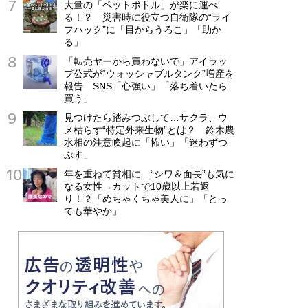
大量の「ペットボトル」が楽に運べ
る！？ 災害時に役立つ自衛隊の“ライ
フハック”に「目からうろこ」「助か
る」
「転売ヤーから買わないで」アイラッ
プ公式が“ウォッシャブルタンク”増産を
報告 SNS「心強い」「落ち着いたら
買う」
見つけたら踏みつぶして…サクラ、ウ
メ枯らす“特定外来生物”とは？ 鈴木農
水相の注意喚起に「怖い」「迷わずつ
ぶす」
年を重ねて貧相に…“シワ＆面長”も気に
なる女性→カットで10歳以上若返
り！？「めちゃくちゃ美人に」「とっ
ても華やか」