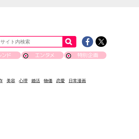
レンド
エンタメ
特別企画
存
美容
心理
婚活
物価
恋愛
日常漫画