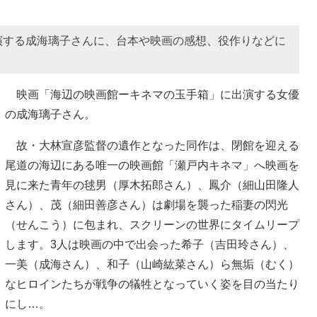
演する成海璃子さんに、台本や映画の感想、役作りなどに
映画「海辺の映画館ーキネマの玉手箱」に出演する女優
の成海璃子さん。
故・大林宣彦監督の遺作となった同作は、閉館を迎える
尾道の海辺にある唯一の映画館「瀬戸内キネマ」へ映画を
見に来た青年の毬男（厚木拓郎さん）、鳳介（細山田隆人
さん）、茂（細田善彦さん）は劇場を襲った稲妻の閃光
（せんこう）に包まれ、スクリーンの世界にタイムリープ
します。3人は映画の中で出会った希子（吉田玲さん）、
一美（成海さん）、和子（山崎紘菜さん）ら無垢（むく）
なヒロインたちが戦争の犠牲となっていく姿を目の当たり
にし…。