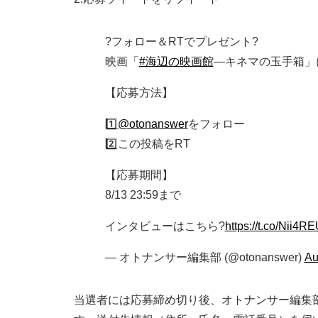
?フォロー＆RTでプレゼント?
映画「
#海辺の映画館
―キネマの玉手箱」
【応募方法】
1️⃣
@otonanswer
をフォロー
2️⃣この投稿をRT
【応募期間】
8/13 23:59まで
インタビューはこちら?
https://t.co/Nii4R
— オトナンサー編集部 (@otonanswer)
Au
当選者には応募締め切り後、オトナンサー編集