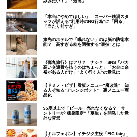
みみたい！」「最高」
「本当にやめてほしい」 スーパー銭湯スタ
ッフが訴える“利用時のNG行為”に「困る」
「当たり前すぎ」
旅先のホテルで「眠れない」のは脳の防衛本
能？ 高すぎる枕を調整する“裏技”とは
《弾丸旅行》はアリ？ ナシ？ SNS「バカ
高い交通費を払うのはちょっと」「お金に余
裕がある人だけ」“よく行く人”の意見は
【ドミノ・ピザ】看板メニュー“魔改造” 知
る人ぞ知る“アレンジポテト” 裏メニュー商
品化
35度以上で「ビール」売れなくなる？ サ
ントリーが“猛暑限定”「夏生」を開発した意
外な背景
【キルフェボン】イチジク主役「FIG fair」