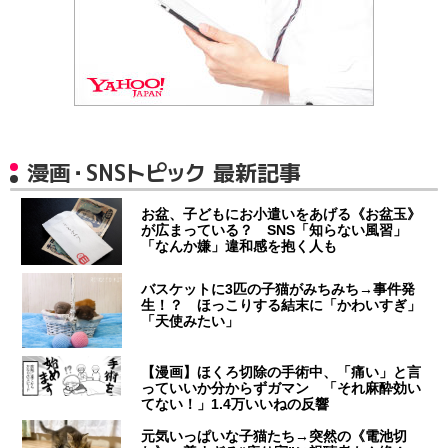
漫画・SNSトピック 最新記事
お盆、子どもにお小遣いをあげる《お盆玉》
が広まっている？ SNS「知らない風習」
「なんか嫌」違和感を抱く人も
バスケットに3匹の子猫がみちみち→事件発
生！？ ほっこりする結末に「かわいすぎ」
「天使みたい」
【漫画】ほくろ切除の手術中、「痛い」と言
っていいか分からずガマン 「それ麻酔効い
てない！」1.4万いいねの反響
元気いっぱいな子猫たち→突然の《電池切