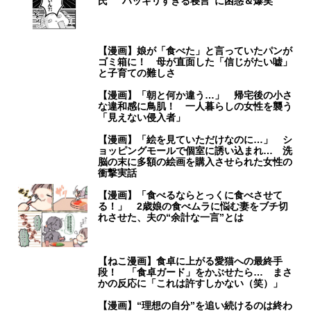
氏 “ハッキリすぎる寝言”に困惑＆爆笑
【漫画】娘が「食べた」と言っていたパンが
ゴミ箱に！ 母が直面した「信じがたい嘘」
と子育ての難しさ
【漫画】「朝と何か違う…」 帰宅後の小さ
な違和感に鳥肌！ 一人暮らしの女性を襲う
「見えない侵入者」
【漫画】「絵を見ていただけなのに…」 シ
ョッピングモールで個室に誘い込まれ… 洗
脳の末に多額の絵画を購入させられた女性の
衝撃実話
【漫画】「食べるならとっくに食べさせて
る！」 2歳娘の食べムラに悩む妻をブチ切
れさせた、夫の“余計な一言”とは
【ねこ漫画】食卓に上がる愛猫への最終手
段！ 「食卓ガード」をかぶせたら… まさ
かの反応に「これは許すしかない（笑）」
【漫画】“理想の自分”を追い続けるのは終わ