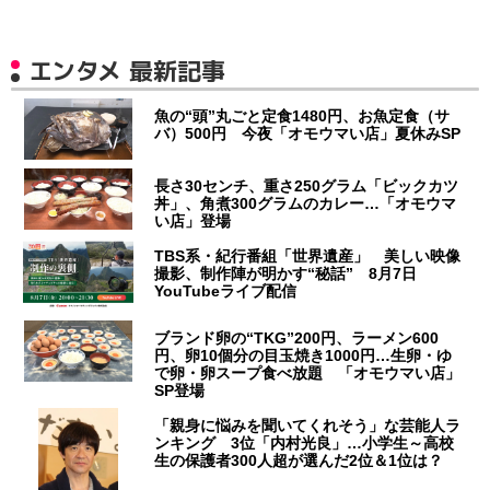
エンタメ 最新記事
魚の“頭”丸ごと定食1480円、お魚定食（サ
バ）500円 今夜「オモウマい店」夏休みSP
長さ30センチ、重さ250グラム「ビックカツ
丼」、角煮300グラムのカレー…「オモウマ
い店」登場
TBS系・紀行番組「世界遺産」 美しい映像
撮影、制作陣が明かす“秘話” 8月7日
YouTubeライブ配信
ブランド卵の“TKG”200円、ラーメン600
円、卵10個分の目玉焼き1000円…生卵・ゆ
で卵・卵スープ食べ放題 「オモウマい店」
SP登場
「親身に悩みを聞いてくれそう」な芸能人ラ
ンキング 3位「内村光良」…小学生～高校
生の保護者300人超が選んだ2位＆1位は？