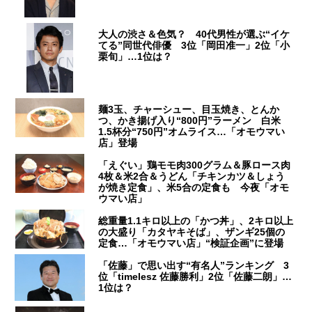
大人の渋さ＆色気？ 40代男性が選ぶ“イケ
てる”同世代俳優 3位「岡田准一」2位「小
栗旬」…1位は？
麺3玉、チャーシュー、目玉焼き、とんか
つ、かき揚げ入り“800円”ラーメン 白米
1.5杯分“750円”オムライス…「オモウマい
店」登場
「えぐい」鶏モモ肉300グラム＆豚ロース肉
4枚＆米2合＆うどん「チキンカツ＆しょう
が焼き定食」、米5合の定食も 今夜「オモ
ウマい店」
総重量1.1キロ以上の「かつ丼」、2キロ以上
の大盛り「カタヤキそば」、ザンギ25個の
定食…「オモウマい店」“検証企画”に登場
「佐藤」で思い出す“有名人”ランキング 3
位「timelesz 佐藤勝利」2位「佐藤二朗」…
1位は？