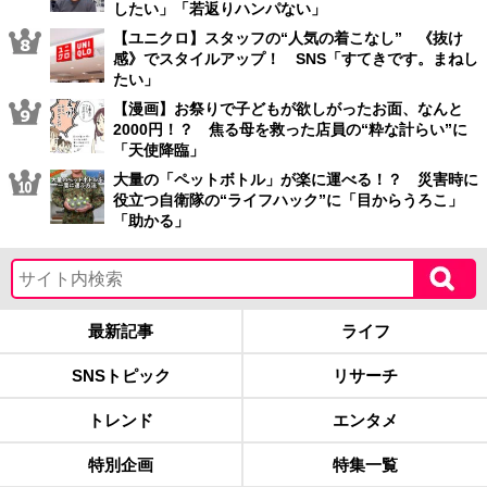
したい」「若返りハンパない」
【ユニクロ】スタッフの“人気の着こなし” 《抜け
感》でスタイルアップ！ SNS「すてきです。まねし
たい」
【漫画】お祭りで子どもが欲しがったお面、なんと
2000円！？ 焦る母を救った店員の“粋な計らい”に
「天使降臨」
大量の「ペットボトル」が楽に運べる！？ 災害時に
役立つ自衛隊の“ライフハック”に「目からうろこ」
「助かる」
最新記事
ライフ
SNSトピック
リサーチ
トレンド
エンタメ
特別企画
特集一覧