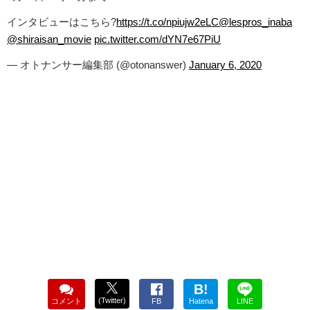
インタビューはこちら?
https://t.co/npiujw2eLC
@lespros_inaba
@shiraisan_movie
pic.twitter.com/dYN7e67PiU
— オトナンサー編集部 (@otonanswer)
January 6, 2020
B!
(Twitter)
コメント
FB
Hatena
LINE