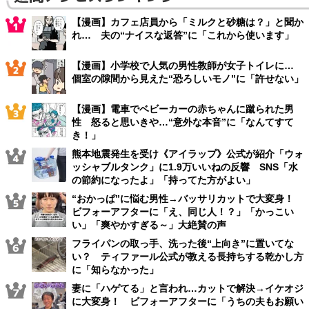
【漫画】カフェ店員から「ミルクと砂糖は？」と聞か
れ… 夫の“ナイスな返答”に「これから使います」
【漫画】小学校で人気の男性教師が女子トイレに…
個室の隙間から見えた“恐ろしいモノ”に「許せない」
【漫画】電車でベビーカーの赤ちゃんに蹴られた男
性 怒ると思いきや…“意外な本音”に「なんてすて
き！」
熊本地震発生を受け《アイラップ》公式が紹介「ウォ
ッシャブルタンク」に1.9万いいねの反響 SNS「水
の節約になったよ」「持ってた方がよい」
“おかっぱ”に悩む男性→バッサリカットで大変身！
ビフォーアフターに「え、同じ人！？」「かっこい
い」「爽やかすぎる～」大絶賛の声
フライパンの取っ手、洗った後“上向き”に置いてな
い？ ティファール公式が教える長持ちする乾かし方
に「知らなかった」
妻に「ハゲてる」と言われ…カットで解決→イケオジ
に大変身！ ビフォーアフターに「うちの夫もお願い