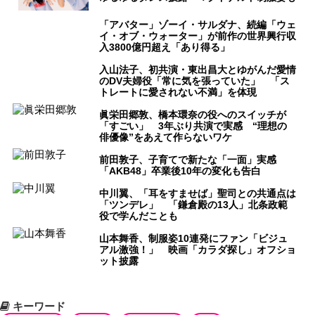
「アバター」ゾーイ・サルダナ、続編「ウェ
イ・オブ・ウォーター」が前作の世界興行収
入3800億円超え「あり得る」
入山法子、初共演・東出昌大とゆがんだ愛情
のDV夫婦役「常に気を張っていた」 「ス
トレートに愛されない不満」を体現
眞栄田郷敦、橋本環奈の役へのスイッチが
「すごい」 3年ぶり共演で実感 “理想の
俳優像”をあえて作らないワケ
前田敦子、子育てで新たな「一面」実感
「AKB48」卒業後10年の変化も告白
中川翼、「耳をすませば」聖司との共通点は
「ツンデレ」 「鎌倉殿の13人」北条政範
役で学んだことも
山本舞香、制服姿10連発にファン「ビジュ
アル激強！」 映画「カラダ探し」オフショ
ット披露
キーワード