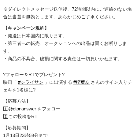
※ダイレクトメッセージ送信後、72時間以内にご連絡のない場
合は当選を無効とします。あらかじめご了承ください。
【キャンペーン規約】
・発送は日本国内に限ります。
・第三者への転売、オークションへの出品は固くお断りしま
す。
・商品の不具合、破損に関する責任は一切負いかねます。
?フォロー＆RTでプレゼント?
映画「
#シライサン
」に出演する
#稲葉友
さんのサイン入りチ
ェキを1名様に?
【応募方法】
1️⃣
@otonanswer
をフォロー
2️⃣この投稿をRT
【応募期間】
1月13日23時59分まで