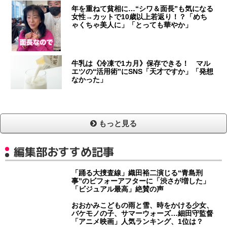
年を重ねて貧相に…“シワ＆面長”も気になる
女性→カットで10歳以上若返り！？「めち
ゃくちゃ美人に」「とっても華やか」
牛乳は《冷凍で1カ月》保存できる！ マル
エツの“活用術”にSNS「天才ですか」「発想
なかった」
もっと見る
編集部おすすめ記事
「踊る大捜査線」織田裕二演じる“青島刑
事”のビフォーアフターに「渋さが増した」
「ビジュアル最高」絶賛の声
おおかみこどもの雨と雪、時をかける少女、
バケモノの子、サマーウォーズ…細田守監督
「アニメ映画」人気ランキング、1位は？