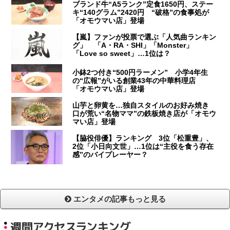
ブランド牛“A5ランク”定食1650円、ステー
キ“140グラム”2420円 “破格”の食事処が
「オモウマい店」登場
【嵐】ファンが投票で選ぶ「人気曲ランキン
グ」 「A・RA・SHI」「Monster」
「Love so sweet」…1位は？
小鉢2つ付き“500円ラーメン” 小学4年生
の“広報”がいる創業43年の中華料理店
「オモウマい店」登場
山芋と卵黄を…独自スタイルのお好み焼き
口が荒い“名物ママ”の鉄板焼き店が「オモウ
マい店」登場
【脇役俳優】ランキング 3位「松重豊」、
2位「小日向文世」…1位は“主役を食う存在
感”のバイプレーヤー？
エンタメの記事もっと見る
週間アクセスランキング