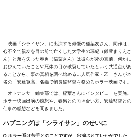
映画「シライサン」に出演する俳優の稲葉友さん。同作は、
心不全で親友を目の前で亡くした大学生の瑞紀（飯豊まりえさ
ん）と弟を失った春男（稲葉さん）は彼らが死の直前、何かに
おびえていたことや死体の目が破裂していたという共通点があ
ることから、事の真相を調べ始める…人気作家・乙一さんが本
名の「安達寛高」名義で初長編監督を務めるホラー映画です。
オトナンサー編集部では、稲葉さんにインタビューを実施。
ホラー映画出演の感想や、春男との向き合い方、安達監督との
仕事の感想などを聞きました。
ハプニングは「シライサン」のせいに
Q.ホラー系は苦手とのことですが、出演されていかがでした