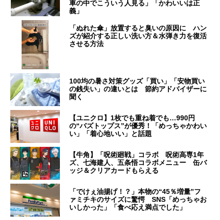
車の中でこういう人見る」「かわいいは正
義」
「ぬれた傘」放置すると臭いの原因に ハン
ズが紹介する正しい洗い方＆水弾き力を復活
させる方法
100均の暑さ対策グッズ「買い」「安物買い
の銭失い」の違いとは 節約アドバイザーに
聞く
【ユニクロ】1枚でも重ね着でも…990円
の“バズトップス”が優秀！「めっちゃかわい
い」「着心地いい」と話題
【牛角】「呪術廻戦」コラボ 呪術高専1年
ズ、七海建人、五条悟コラボメニュー 缶バ
ッジ＆クリアカードもらえる
「でけぇ油揚げ！？」本物の“45％増量”フ
ァミチキのサイズに驚愕 SNS「めっちゃお
いしかった」「食べ応え満点でした」