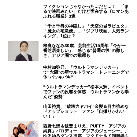
フィクションじゃなかった…だと…！ 「ま
るで映画みたい」だけど実在する《ロマンあ
ふれる職業》3選
「千と千尋の神隠し」「天空の城ラピュタ」
「魔女の宅急便」…「ジブリ映画」人気ラン
キング、1位は？
桜庭ななみ30歳、芸能生活15周年「今が一
番芝居楽しい」 感じる“普通の役”の難し
さ、アジア圏での飛躍も
中村加弥乃、「ウルトラマンデッカー」
で“念願”の新ウルトラマン トレーニングで
体“バッキバキ”
“ウルトラマンデッカー”松本大輝、イベント
でファンの反響を体感 ウルトラマンから学
んだ“姿勢”
山田裕貴、“破壊力ヤバイ”金髪＆目力強めな
ドアップショット ファン「自撮りかわい
い！」
西野七瀬＆飯豊まりえ、PUFFY「アジアの
純真」パロディー「アジアのジューシー」、
ゆるゆるダンス披露 マクドナルド制服姿も