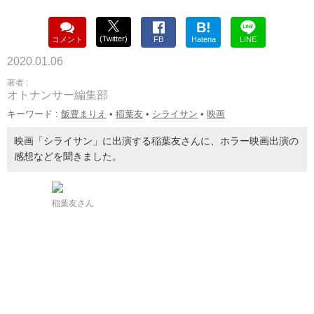
B!
(Twitter)
コメント
FB
Hatena
LINE
2020.01.06
著者 :
オトナンサー編集部
キーワード :
飯豊まりえ
•
稲葉友
•
シライサン
•
映画
映画「シライサン」に出演する稲葉友さんに、ホラー映画出演の
感想などを聞きました。
稲葉友さん