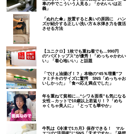
車の中でこういう人見る」「かわいいは正
義」
「ぬれた傘」放置すると臭いの原因に ハン
ズが紹介する正しい洗い方＆水弾き力を復活
させる方法
【ユニクロ】1枚でも重ね着でも…990円
の“バズトップス”が優秀！「めっちゃかわい
い」「着心地いい」と話題
「でけぇ油揚げ！？」本物の“45％増量”フ
ァミチキのサイズに驚愕 SNS「めっちゃお
いしかった」「食べ応え満点でした」
年を重ねて貧相に…“シワ＆面長”も気になる
女性→カットで10歳以上若返り！？「めち
ゃくちゃ美人に」「とっても華やか」
牛乳は《冷凍で1カ月》保存できる！ マル
エツの“活用術”にSNS「天才ですか」「発想