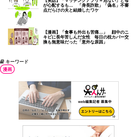
【実話】「マッチングアプリ＝危ない」と母
が心配するも… 「身長詐欺」「偽名」不審
点だらけの夫と結婚したワケ
【漫画】「食事も外出も苦痛…」 顔中のニ
キビに長年苦しんだ女性 毎日の枕カバー交
換も無意味だった「意外な原因」
キーワード
漫画