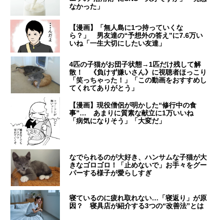
なかった」
【漫画】「無人島に1つ持っていくな
ら？」 男友達の“予想外の答え”に7.6万い
いね「一生大切にしたい友達」
4匹の子猫がお団子状態→1匹だけ残して解
散！ 《負けず嫌いさん》に視聴者ほっこり
「笑っちゃった！」「この動画をおすすめし
てくれてありがとう」
【漫画】現役僧侶が明かした“修行中の食
事”… あまりに質素な献立に1万いいね
「病気になりそう」「大変だ」
なでられるのが大好き、ハンサムな子猫が大
きなゴロゴロ！「止めないで」お手々をグー
パーする様子が愛らしすぎ
寝ているのに疲れ取れない…「寝返り」が原
因？ 寝具店が紹介する3つの“改善法”とは