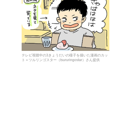
テレビ視聴中の3きょうだいの様子を描いた漫画のカッ
ト＝ツルリンゴスター（tsururingostar）さん提供