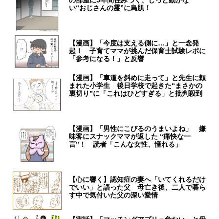
の部屋に5年間住みつく、じっと動かな
い“おじさんの霊”に鳥肌！
【漫画】「今度は支える側に…」と一念発
起！ 子育てママが挑んだ保育士試験レポに
「参考になる！」と反響
【漫画】「車道を斜めに走って」と先生に頼
まれた小学生 後日学校で起きた“まさかの
裏切り”に「これはひどすぎる」と批判殺到
【漫画】「男性にこびるのうまいよね」 嫌
味客にスナックママが返した “痛快な一
言”！ 読者「こんな女性、憧れる」
【心に響く】認知症の妻へ「いてくれるだけ
でいい」と語った父 母亡き後、二人で暮ら
す中で気付いた父の深い愛情