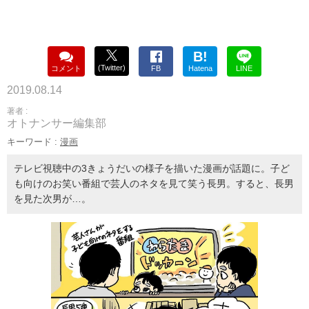
B!
(Twitter)
コメント
FB
Hatena
LINE
2019.08.14
著者 :
オトナンサー編集部
キーワード :
漫画
テレビ視聴中の3きょうだいの様子を描いた漫画が話題に。子ど
も向けのお笑い番組で芸人のネタを見て笑う長男。すると、長男
を見た次男が…。