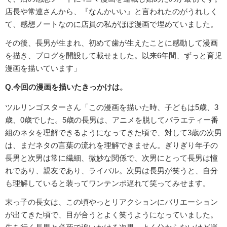
店長や常連さんから、『なんかいい』と言われたのがうれしく
て、感想ノートなのに店員の私がほぼ漫画で埋めていました。
その後、長男が生まれ、初めて歯が生えたことに感動して漫画
を描き、ブログを開設して載せました。以来6年間、ずっと育児
漫画を描いています」
Q.今回の漫画を描いたきっかけは。
ツルリンゴスターさん「この漫画を描いた時、子どもは5歳、3
歳、0歳でした。5歳の長男は、アニメを脱してバラエティー番
組のネタを理解できるようになってきた頃で、対して3歳の次男
は、まだネタの言葉の流れを理解できません。ぎりぎり年子の
長男と次男は常に繊細、微妙な関係で、次男にとって長男は憧
れであり、親友であり、ライバル。次男は長男が笑うと、自分
も理解していると装ってワンテンポ遅れて笑ってみせます。
末っ子の長女は、この頃やっとリアクションにバリエーション
が出てきた頃で、目が合うとよく笑うようになっていました。