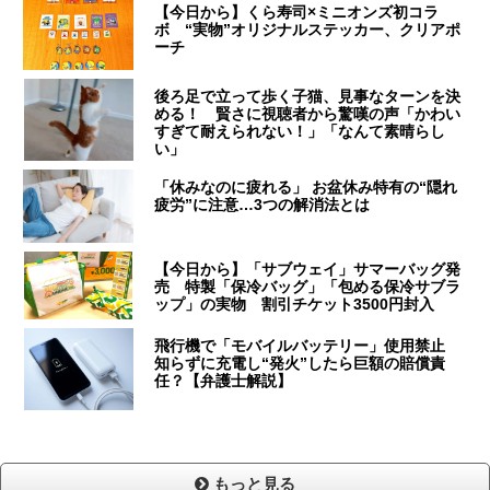
【今日から】くら寿司×ミニオンズ初コラ
ボ “実物”オリジナルステッカー、クリアポ
ーチ
後ろ足で立って歩く子猫、見事なターンを決
める！ 賢さに視聴者から驚嘆の声「かわい
すぎて耐えられない！」「なんて素晴らし
い」
「休みなのに疲れる」 お盆休み特有の“隠れ
疲労”に注意…3つの解消法とは
【今日から】「サブウェイ」サマーバッグ発
売 特製「保冷バッグ」「包める保冷サブラ
ップ」の実物 割引チケット3500円封入
飛行機で「モバイルバッテリー」使用禁止
知らずに充電し“発火”したら巨額の賠償責
任？【弁護士解説】
もっと見る