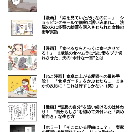
【漫画】「絵を見ていただけなのに…」 シ
ョッピングモールで個室に誘い込まれ… 洗
脳の末に多額の絵画を購入させられた女性の
衝撃実話
【漫画】「食べるならとっくに食べさせて
る！」 2歳娘の食べムラに悩む妻をブチ切
れさせた、夫の“余計な一言”とは
【ねこ漫画】食卓に上がる愛猫への最終手
段！ 「食卓ガード」をかぶせたら… まさ
かの反応に「これは許すしかない（笑）」
【漫画】“理想の自分”を追い続けるのは終わ
り！ “自分らしさ”を認めて気付いた「斜め
前向き」な生き方
【ホラー】「そこにいる理由は…？」 実家