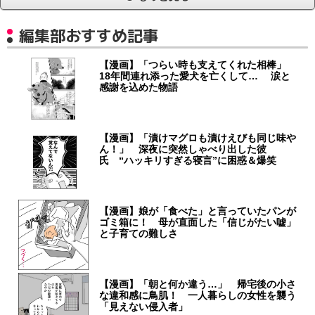
編集部おすすめ記事
【漫画】「つらい時も支えてくれた相棒」
18年間連れ添った愛犬を亡くして… 涙と
感謝を込めた物語
【漫画】「漬けマグロも漬けえびも同じ味や
ん！」 深夜に突然しゃべり出した彼
氏 “ハッキリすぎる寝言”に困惑＆爆笑
【漫画】娘が「食べた」と言っていたパンが
ゴミ箱に！ 母が直面した「信じがたい嘘」
と子育ての難しさ
【漫画】「朝と何か違う…」 帰宅後の小さ
な違和感に鳥肌！ 一人暮らしの女性を襲う
「見えない侵入者」