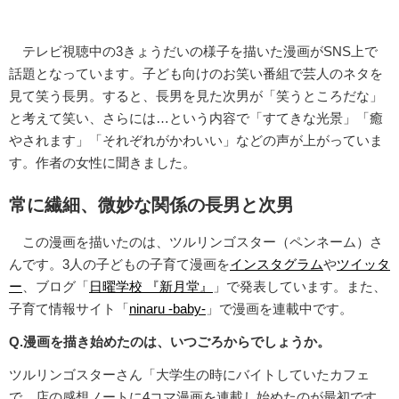
テレビ視聴中の3きょうだいの様子を描いた漫画がSNS上で
話題となっています。子ども向けのお笑い番組で芸人のネタを
見て笑う長男。すると、長男を見た次男が「笑うところだな」
と考えて笑い、さらには…という内容で「すてきな光景」「癒
やされます」「それぞれがかわいい」などの声が上がっていま
す。作者の女性に聞きました。
常に繊細、微妙な関係の長男と次男
この漫画を描いたのは、ツルリンゴスター（ペンネーム）さ
んです。3人の子どもの子育て漫画を
インスタグラム
や
ツイッタ
ー
、ブログ「
日曜学校 『新月堂』
」で発表しています。また、
子育て情報サイト「
ninaru -baby-
」で漫画を連載中です。
Q.漫画を描き始めたのは、いつごろからでしょうか。
ツルリンゴスターさん「大学生の時にバイトしていたカフェ
で、店の感想ノートに4コマ漫画を連載し始めたのが最初です。