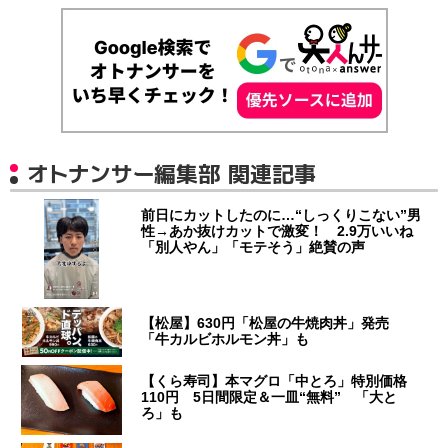
オトナンサー編集部 関連記事
前日にカットしたのに…“しっくりこない”男
性→あか抜けカットで激変！ 2.9万いいね
「別人やん」「モテそう」絶賛の声
【松屋】630円「松屋の牛焼肉丼」発売
「牛カルビホルモン丼」も
【くら寿司】本マグロ「中とろ」特別価格
110円 5日間限定＆一皿“無料” 「大と
ろ」も