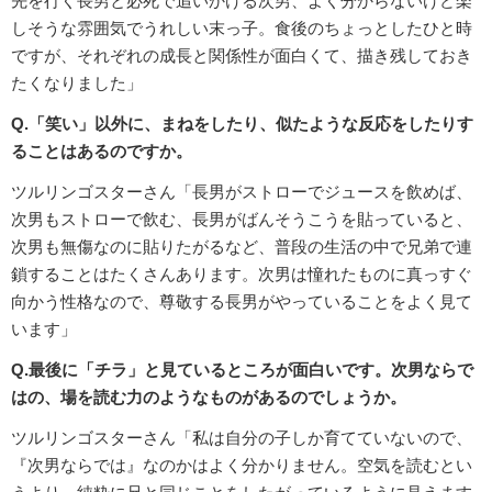
先を行く長男と必死で追いかける次男、よく分からないけど楽
しそうな雰囲気でうれしい末っ子。食後のちょっとしたひと時
ですが、それぞれの成長と関係性が面白くて、描き残しておき
たくなりました」
Q.「笑い」以外に、まねをしたり、似たような反応をしたりす
ることはあるのですか。
ツルリンゴスターさん「長男がストローでジュースを飲めば、
次男もストローで飲む、長男がばんそうこうを貼っていると、
次男も無傷なのに貼りたがるなど、普段の生活の中で兄弟で連
鎖することはたくさんあります。次男は憧れたものに真っすぐ
向かう性格なので、尊敬する長男がやっていることをよく見て
います」
Q.最後に「チラ」と見ているところが面白いです。次男ならで
はの、場を読む力のようなものがあるのでしょうか。
ツルリンゴスターさん「私は自分の子しか育てていないので、
『次男ならでは』なのかはよく分かりません。空気を読むとい