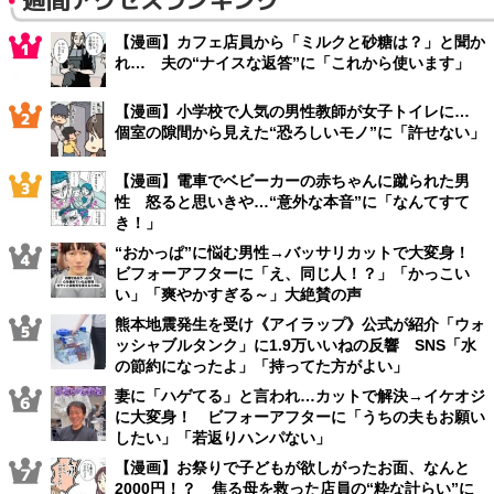
【漫画】カフェ店員から「ミルクと砂糖は？」と聞か
れ… 夫の“ナイスな返答”に「これから使います」
【漫画】小学校で人気の男性教師が女子トイレに…
個室の隙間から見えた“恐ろしいモノ”に「許せない」
【漫画】電車でベビーカーの赤ちゃんに蹴られた男
性 怒ると思いきや…“意外な本音”に「なんてすて
き！」
“おかっぱ”に悩む男性→バッサリカットで大変身！
ビフォーアフターに「え、同じ人！？」「かっこい
い」「爽やかすぎる～」大絶賛の声
熊本地震発生を受け《アイラップ》公式が紹介「ウォ
ッシャブルタンク」に1.9万いいねの反響 SNS「水
の節約になったよ」「持ってた方がよい」
妻に「ハゲてる」と言われ…カットで解決→イケオジ
に大変身！ ビフォーアフターに「うちの夫もお願い
したい」「若返りハンパない」
【漫画】お祭りで子どもが欲しがったお面、なんと
2000円！？ 焦る母を救った店員の“粋な計らい”に