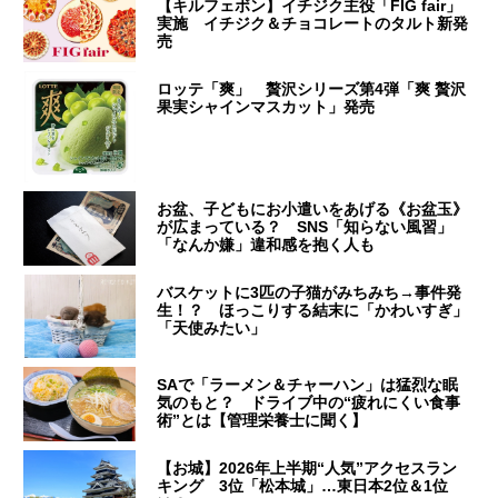
【キルフェボン】イチジク主役「FIG fair」
実施 イチジク＆チョコレートのタルト新発
売
ロッテ「爽」 贅沢シリーズ第4弾「爽 贅沢
果実シャインマスカット」発売
お盆、子どもにお小遣いをあげる《お盆玉》
が広まっている？ SNS「知らない風習」
「なんか嫌」違和感を抱く人も
バスケットに3匹の子猫がみちみち→事件発
生！？ ほっこりする結末に「かわいすぎ」
「天使みたい」
SAで「ラーメン＆チャーハン」は猛烈な眠
気のもと？ ドライブ中の“疲れにくい食事
術”とは【管理栄養士に聞く】
【お城】2026年上半期“人気”アクセスラン
キング 3位「松本城」…東日本2位＆1位