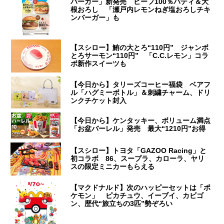
バーガー」新発売 ビーフ100％パティ＆大
根おろし 「瀬戸内レモンねぎ塩おろしチキ
ンバーガー」も
【スシロー】鮪の大とろ“110円” ジャンボ
とろサーモン“110円” 「C.C.レモン」コラ
ボ新作スイーツも
【今日から】タリーズコーヒー福袋 ベアフ
ル「ハグミーボトル」＆刺繍チャーム、ドリ
ンクチケット封入
【今日から】ケンタッキー、ボリューム満点
「お盆バーレル」発売 最大“1210円”お得
【スシロー】トヨタ「GAZOO Racing」と
初コラボ 86、スープラ、カローラ、ヤリ
スの限定ミニカーもらえる
【マクドナルド】次のハッピーセットは「ポ
ケモン」 ピカチュウ、イーブイ、カビゴ
ン、歴代“旅立ちの3匹”勢ぞろい