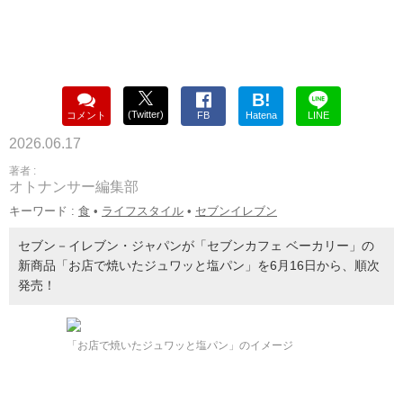
B!
(Twitter)
コメント
FB
Hatena
LINE
2026.06.17
著者 :
オトナンサー編集部
キーワード :
食
•
ライフスタイル
•
セブンイレブン
セブン－イレブン・ジャパンが「セブンカフェ ベーカリー」の
新商品「お店で焼いたジュワッと塩パン」を6月16日から、順次
発売！
「お店で焼いたジュワッと塩パン」のイメージ