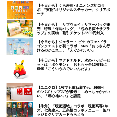
【今日から】くら寿司×ミニオンズ初コラ
ボ “実物”オリジナルステッカー、クリアポ
ーチ
【今日から】「サブウェイ」サマーバッグ発
売 特製「保冷バッグ」「包める保冷サブラ
ップ」の実物 割引チケット3500円封入
【今日から】ジェラート ピケ カフェ×ドラ
ゴンクエストが初コラボ SNS「おっさん行
けるのかこれ…」「えぐかわいい」
【今日から】マクドナルド、次のハッピーセ
ットは「ポケモン」 おもちゃ全12種類に
SNS「こういうのでいいんだよ」
【ユニクロ】1枚でも重ね着でも…990円
の“バズトップス”が優秀！「めっちゃかわい
い」「着心地いい」と話題
【牛角】「呪術廻戦」コラボ 呪術高専1年
ズ、七海建人、五条悟コラボメニュー 缶バ
ッジ＆クリアカードもらえる