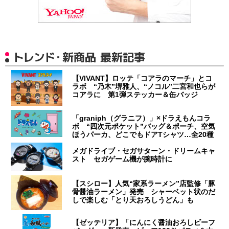
トレンド・新商品 最新記事
【VIVANT】ロッテ「コアラのマーチ」とコ
ラボ “乃木”堺雅人、“ノコル”二宮和也らが
コアラに 第1弾ステッカー＆缶バッジ
「graniph（グラニフ）」×ドラえもんコラ
ボ “四次元ポケット”バッグ＆ポーチ、空気
ほうパーカ、どこでもドアTシャツ…全20種
メガドライブ・セガサターン・ドリームキャ
スト セガゲーム機が腕時計に
【スシロー】人気“家系ラーメン”店監修「豚
骨醤油ラーメン」発売 シャーベット状のだ
しで楽しむ「とり天おろしうどん」も
【ゼッテリア】「にんにく醤油おろしビーフ