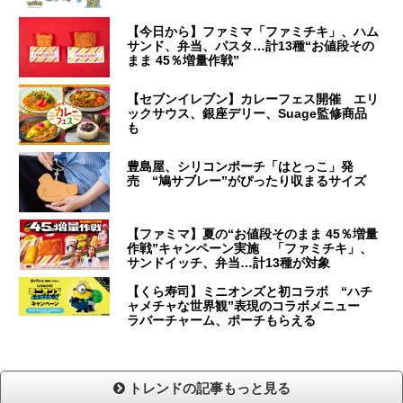
【今日から】ファミマ「ファミチキ」、ハム
サンド、弁当、パスタ…計13種“お値段その
まま 45％増量作戦”
【セブンイレブン】カレーフェス開催 エリ
ックサウス、銀座デリー、Suage監修商品
も
豊島屋、シリコンポーチ「はとっこ」発
売 “鳩サブレー”がぴったり収まるサイズ
【ファミマ】夏の“お値段そのまま 45％増量
作戦”キャンペーン実施 「ファミチキ」、
サンドイッチ、弁当…計13種が対象
【くら寿司】ミニオンズと初コラボ “ハチ
ャメチャな世界観”表現のコラボメニュー
ラバーチャーム、ポーチもらえる
トレンドの記事もっと見る