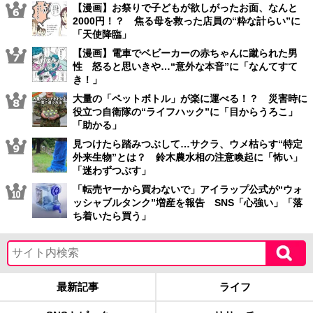
【漫画】お祭りで子どもが欲しがったお面、なんと
2000円！？ 焦る母を救った店員の“粋な計らい”に
「天使降臨」
【漫画】電車でベビーカーの赤ちゃんに蹴られた男
性 怒ると思いきや…“意外な本音”に「なんてすて
き！」
大量の「ペットボトル」が楽に運べる！？ 災害時に
役立つ自衛隊の“ライフハック”に「目からうろこ」
「助かる」
見つけたら踏みつぶして…サクラ、ウメ枯らす“特定
外来生物”とは？ 鈴木農水相の注意喚起に「怖い」
「迷わずつぶす」
「転売ヤーから買わないで」アイラップ公式が“ウォ
ッシャブルタンク”増産を報告 SNS「心強い」「落
ち着いたら買う」
最新記事
ライフ