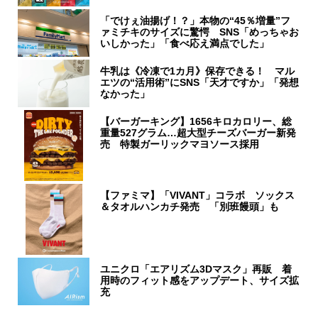
「でけぇ油揚げ！？」本物の“45％増量”フ
ァミチキのサイズに驚愕 SNS「めっちゃお
いしかった」「食べ応え満点でした」
牛乳は《冷凍で1カ月》保存できる！ マル
エツの“活用術”にSNS「天才ですか」「発想
なかった」
【バーガーキング】1656キロカロリー、総
重量527グラム…超大型チーズバーガー新発
売 特製ガーリックマヨソース採用
【ファミマ】「VIVANT」コラボ ソックス
＆タオルハンカチ発売 「別班饅頭」も
ユニクロ「エアリズム3Dマスク」再販 着
用時のフィット感をアップデート、サイズ拡
充