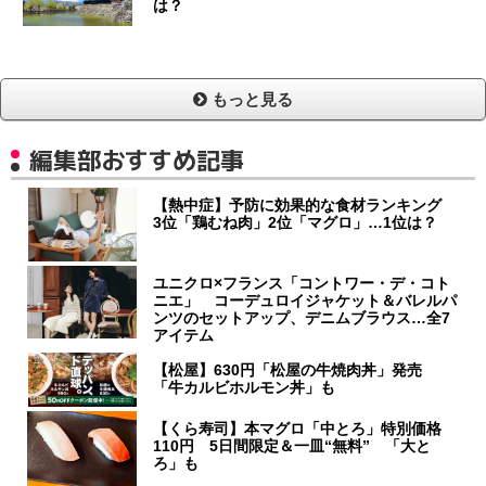
は？
もっと見る
編集部おすすめ記事
【熱中症】予防に効果的な食材ランキング
3位「鶏むね肉」2位「マグロ」…1位は？
ユニクロ×フランス「コントワー・デ・コト
ニエ」 コーデュロイジャケット＆バレルパ
ンツのセットアップ、デニムブラウス…全7
アイテム
【松屋】630円「松屋の牛焼肉丼」発売
「牛カルビホルモン丼」も
【くら寿司】本マグロ「中とろ」特別価格
110円 5日間限定＆一皿“無料” 「大と
ろ」も