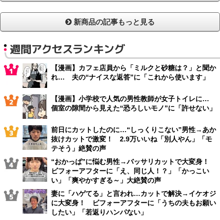
新商品の記事もっと見る
週間アクセスランキング
【漫画】カフェ店員から「ミルクと砂糖は？」と聞か
れ… 夫の“ナイスな返答”に「これから使います」
【漫画】小学校で人気の男性教師が女子トイレに…
個室の隙間から見えた“恐ろしいモノ”に「許せない」
前日にカットしたのに…“しっくりこない”男性→あか
抜けカットで激変！ 2.9万いいね「別人やん」「モ
テそう」絶賛の声
“おかっぱ”に悩む男性→バッサリカットで大変身！
ビフォーアフターに「え、同じ人！？」「かっこい
い」「爽やかすぎる～」大絶賛の声
妻に「ハゲてる」と言われ…カットで解決→イケオジ
に大変身！ ビフォーアフターに「うちの夫もお願い
したい」「若返りハンパない」