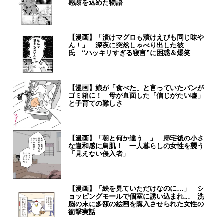
感謝を込めた物語
【漫画】「漬けマグロも漬けえびも同じ味や
ん！」 深夜に突然しゃべり出した彼
氏 “ハッキリすぎる寝言”に困惑＆爆笑
【漫画】娘が「食べた」と言っていたパンが
ゴミ箱に！ 母が直面した「信じがたい嘘」
と子育ての難しさ
【漫画】「朝と何か違う…」 帰宅後の小さ
な違和感に鳥肌！ 一人暮らしの女性を襲う
「見えない侵入者」
【漫画】「絵を見ていただけなのに…」 シ
ョッピングモールで個室に誘い込まれ… 洗
脳の末に多額の絵画を購入させられた女性の
衝撃実話