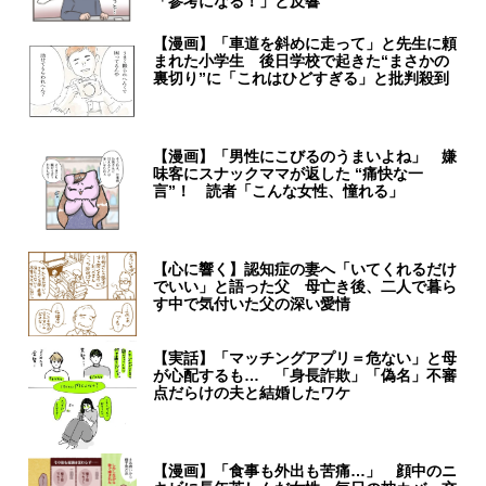
「参考になる！」と反響
【漫画】「車道を斜めに走って」と先生に頼
まれた小学生 後日学校で起きた“まさかの
裏切り”に「これはひどすぎる」と批判殺到
【漫画】「男性にこびるのうまいよね」 嫌
味客にスナックママが返した “痛快な一
言”！ 読者「こんな女性、憧れる」
【心に響く】認知症の妻へ「いてくれるだけ
でいい」と語った父 母亡き後、二人で暮ら
す中で気付いた父の深い愛情
【実話】「マッチングアプリ＝危ない」と母
が心配するも… 「身長詐欺」「偽名」不審
点だらけの夫と結婚したワケ
【漫画】「食事も外出も苦痛…」 顔中のニ