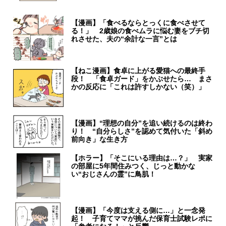
【漫画】「食べるならとっくに食べさせて
る！」 2歳娘の食べムラに悩む妻をブチ切
れさせた、夫の“余計な一言”とは
【ねこ漫画】食卓に上がる愛猫への最終手
段！ 「食卓ガード」をかぶせたら… まさ
かの反応に「これは許すしかない（笑）」
【漫画】“理想の自分”を追い続けるのは終わ
り！ “自分らしさ”を認めて気付いた「斜め
前向き」な生き方
【ホラー】「そこにいる理由は…？」 実家
の部屋に5年間住みつく、じっと動かな
い“おじさんの霊”に鳥肌！
【漫画】「今度は支える側に…」と一念発
起！ 子育てママが挑んだ保育士試験レポに