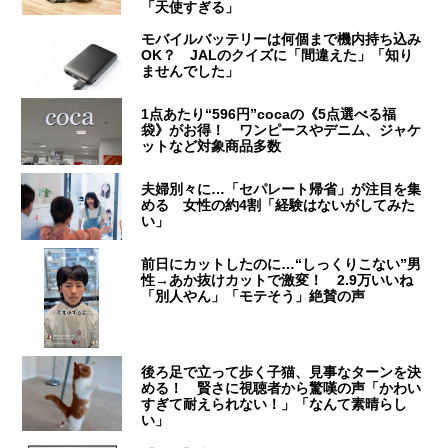
「天使すぎる」
モバイルバッテリーは何個まで機内持ち込み
OK？ JALのクイズに「間違えた」「知り
ませんでした」
1点あたり“596円”cocaの《5点選べる福
袋》がお得！ ワンピースやデニム、ジャケ
ットなど対象商品多数
夫婦別々に…「セパレート帰省」が注目を集
める 女性の約4割「経験はないがしてみた
い」
前日にカットしたのに…“しっくりこない”男
性→あか抜けカットで激変！ 2.9万いいね
「別人やん」「モテそう」絶賛の声
後ろ足で立って歩く子猫、見事なターンを決
める！ 賢さに視聴者から驚嘆の声「かわい
すぎて耐えられない！」「なんて素晴らし
い」