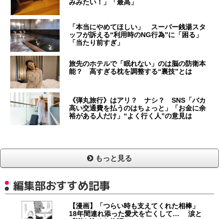
みみたい！」「最高」
「本当にやめてほしい」 スーパー銭湯スタ
ッフが訴える“利用時のNG行為”に「困る」
「当たり前すぎ」
旅先のホテルで「眠れない」のは脳の防衛本
能？ 高すぎる枕を調整する“裏技”とは
《弾丸旅行》はアリ？ ナシ？ SNS「バカ
高い交通費を払うのはちょっと」「お金に余
裕がある人だけ」“よく行く人”の意見は
もっと見る
編集部おすすめ記事
【漫画】「つらい時も支えてくれた相棒」
18年間連れ添った愛犬を亡くして… 涙と