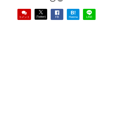
B!
(Twitter)
コメント
FB
Hatena
LINE