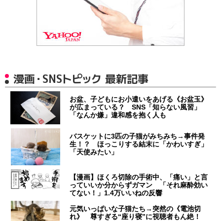
漫画・SNSトピック 最新記事
お盆、子どもにお小遣いをあげる《お盆玉》
が広まっている？ SNS「知らない風習」
「なんか嫌」違和感を抱く人も
バスケットに3匹の子猫がみちみち→事件発
生！？ ほっこりする結末に「かわいすぎ」
「天使みたい」
【漫画】ほくろ切除の手術中、「痛い」と言
っていいか分からずガマン 「それ麻酔効い
てない！」1.4万いいねの反響
元気いっぱいな子猫たち→突然の《電池切
れ》 尊すぎる“座り寝”に視聴者もん絶！