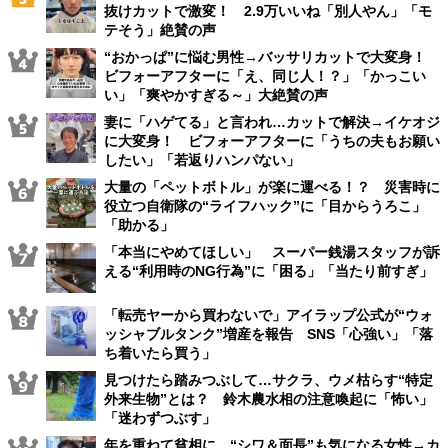
抜けカットで激変！ 2.9万いいね「別人やん」「モ
テそう」絶賛の声
“おかっぱ”に悩む男性→バッサリカットで大変身！
ビフォーアフターに「え、同じ人！？」「かっこい
い」「爽やかすぎる～」大絶賛の声
妻に「ハゲてる」と言われ…カットで解決→イケオジ
に大変身！ ビフォーアフターに「うちの夫もお願い
したい」「若返りハンパない」
大量の「ペットボトル」が楽に運べる！？ 災害時に
役立つ自衛隊の“ライフハック”に「目からうろこ」
「助かる」
「本当にやめてほしい」 スーパー銭湯スタッフが訴
える“利用時のNG行為”に「困る」「当たり前すぎ」
「転売ヤーから買わないで」アイラップ公式が“ウォ
ッシャブルタンク”増産を報告 SNS「心強い」「落
ち着いたら買う」
見つけたら踏みつぶして…サクラ、ウメ枯らす“特定
外来生物”とは？ 鈴木農水相の注意喚起に「怖い」
「迷わずつぶす」
年を重ねて貧相に…“シワ＆面長”も気になる女性→カ