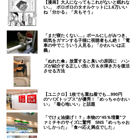
【漫画】大人になってもこれがないと眠れな
い… ボロボロのタオルケットに1.6万いい
ね「分かる」「夫もそう」
「まだ寝たくない…」ポールにしがみつき、
眠気をガマンする子猫に視聴者もん絶！「電
車の中でこういう人見る」「かわいいは正
義」
「ぬれた傘」放置すると臭いの原因に ハン
ズが紹介する正しい洗い方＆水弾き力を復活
させる方法
【ユニクロ】1枚でも重ね着でも…990円
の“バズトップス”が優秀！「めっちゃかわい
い」「着心地いい」と話題
「でけぇ油揚げ！？」本物の“45％増量”フ
ァミチキのサイズに驚愕 SNS「めっちゃお
いしかった」「食べ応え満点でした」