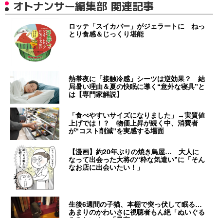
オトナンサー編集部 関連記事
ロッテ「スイカバー」がジェラートに ねっ
とり食感＆じっくり堪能
熱帯夜に「接触冷感」シーツは逆効果？ 結
局暑い理由＆夏の快眠に導く“意外な寝具”と
は【専門家解説】
「食べやすいサイズになりました」→実質値
上げでは！？ 物価上昇が続く中、消費者
が“コスト削減”を実感する場面
【漫画】約20年ぶりの焼き鳥屋… 大人に
なって出会った大将の“粋な気遣い”に「そん
なお店に出会いたい！」
生後6週間の子猫、本棚で突っ伏して眠る…
あまりのかわいさに視聴者もん絶「ぬいぐる