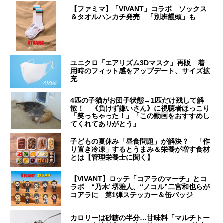
【ファミマ】「VIVANT」コラボ ソックス
＆タオルハンカチ発売 「別班饅頭」も
ユニクロ「エアリズム3Dマスク」再販 着
用時のフィット感をアップデート、サイズ拡
充
4匹の子猫がお団子状態→1匹だけ残して解
散！ 《負けず嫌いさん》に視聴者ほっこり
「笑っちゃった！」「この動画をおすすめし
てくれてありがとう」
子どもの夏休み「昼食問題」が解決？ 「作
り置き冷凍」するとうまみ＆栄養が増す食材
とは【管理栄養士に聞く】
【VIVANT】ロッテ「コアラのマーチ」とコ
ラボ “乃木”堺雅人、“ノコル”二宮和也らが
コアラに 第1弾ステッカー＆缶バッジ
カロリーは砂糖の半分…甘味料「マルチトー