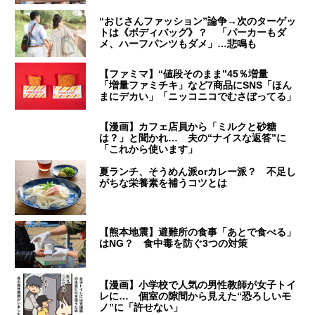
“おじさんファッション”論争→次のターゲッ
トは《ボディバッグ》？ 「パーカーもダ
メ、ハーフパンツもダメ」…悲鳴も
【ファミマ】“値段そのまま”45％増量
「増量ファミチキ」など7商品にSNS「ほん
まにデカい」「ニッコニコでむさぼってる」
【漫画】カフェ店員から「ミルクと砂糖
は？」と聞かれ… 夫の“ナイスな返答”に
「これから使います」
夏ランチ、そうめん派orカレー派？ 不足し
がちな栄養素を補うコツとは
【熊本地震】避難所の食事「あとで食べる」
はNG？ 食中毒を防ぐ3つの対策
【漫画】小学校で人気の男性教師が女子トイ
レに… 個室の隙間から見えた“恐ろしいモ
ノ”に「許せない」