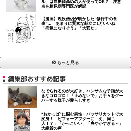
ル」は血糖値高めの人が使ってOK？ 注意
点を糖尿病専門医が解説
【漫画】現役僧侶が明かした“修行中の食
事”… あまりに質素な献立に1万いいね
「病気になりそう」「大変だ」
もっと見る
編集部おすすめ記事
なでられるのが大好き、ハンサムな子猫が大
きなゴロゴロ！「止めないで」お手々をグー
パーする様子が愛らしすぎ
“おかっぱ”に悩む男性→バッサリカットで大
変身！ ビフォーアフターに「え、同じ
人！？」「かっこいい」「爽やかすぎる～」
大絶賛の声