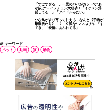
「すごすぎる…」一児のパパがカットで“あ
か抜け”→イメチェン大成功！「イケメン爆
誕してる…」「アイドルみたい」
ひな鳥がすり寄って甘える…なんと《子猫が
母親代わり》！？ 立派な“ママぶり”に「す
てき」「愛情にあふれてる」
キーワード
ペット
動画
猫
動物