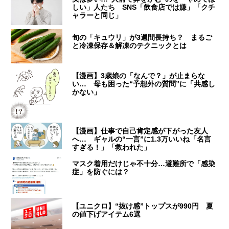
しい」人たち SNS「飲食店では嫌」「クチ
ャラーと同じ」
旬の「キュウリ」が3週間長持ち？ まるご
と冷凍保存＆解凍のテクニックとは
【漫画】3歳娘の「なんで？」が止まらな
い… 母も困った“予想外の質問”に「共感し
かない」
【漫画】仕事で自己肯定感が下がった友人
へ… ギャルの“一言”に1.3万いいね「名言
すぎる！」「救われた」
マスク着用だけじゃ不十分…避難所で「感染
症」を防ぐには？
【ユニクロ】“抜け感”トップスが990円 夏
の値下げアイテム6選