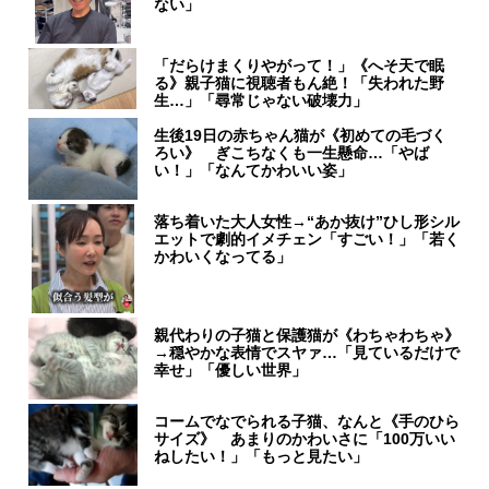
ない」
「だらけまくりやがって！」《へそ天で眠
る》親子猫に視聴者もん絶！「失われた野
生…」「尋常じゃない破壊力」
生後19日の赤ちゃん猫が《初めての毛づく
ろい》 ぎこちなくも一生懸命…「やば
い！」「なんてかわいい姿」
落ち着いた大人女性→“あか抜け”ひし形シル
エットで劇的イメチェン「すごい！」「若く
かわいくなってる」
親代わりの子猫と保護猫が《わちゃわちゃ》
→穏やかな表情でスヤァ…「見ているだけで
幸せ」「優しい世界」
コームでなでられる子猫、なんと《手のひら
サイズ》 あまりのかわいさに「100万いい
ねしたい！」「もっと見たい」