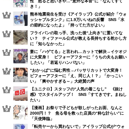
性 怒ると思いきや…“意外な本音”に「なんてすて
き！」
熊本地震発生を受け《アイラップ》公式が紹介「ウォ
ッシャブルタンク」に1.9万いいねの反響 SNS「水
の節約になったよ」「持ってた方がよい」
フライパンの取っ手、洗った後“上向き”に置いてな
い？ ティファール公式が教える長持ちする乾かし方
に「知らなかった」
妻に「ハゲてる」と言われ…カットで解決→イケオジ
に大変身！ ビフォーアフターに「うちの夫もお願い
したい」「若返りハンパない」
“おかっぱ”に悩む男性→バッサリカットで大変身！
ビフォーアフターに「え、同じ人！？」「かっこい
い」「爽やかすぎる～」大絶賛の声
【ユニクロ】スタッフの“人気の着こなし” 《抜け
感》でスタイルアップ！ SNS「すてきです。まねし
たい」
【漫画】お祭りで子どもが欲しがったお面、なんと
2000円！？ 焦る母を救った店員の“粋な計らい”に
「天使降臨」
「転売ヤーから買わないで」アイラップ公式が“ウォ