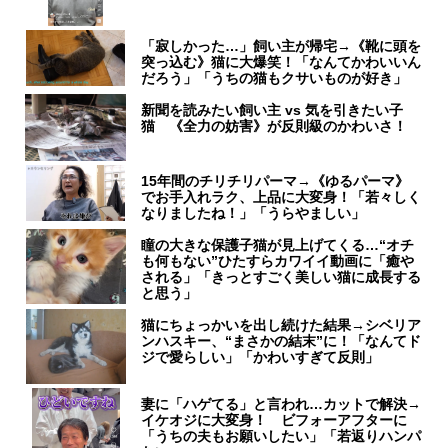
「寂しかった…」飼い主が帰宅→《靴に頭を
突っ込む》猫に大爆笑！「なんてかわいいん
だろう」「うちの猫もクサいものが好き」
新聞を読みたい飼い主 vs 気を引きたい子
猫 《全力の妨害》が反則級のかわいさ！
15年間のチリチリパーマ→《ゆるパーマ》
でお手入れラク、上品に大変身！「若々しく
なりましたね！」「うらやましい」
瞳の大きな保護子猫が見上げてくる…“オチ
も何もない”ひたすらカワイイ動画に「癒や
される」「きっとすごく美しい猫に成長する
と思う」
猫にちょっかいを出し続けた結果→シベリア
ンハスキー、“まさかの結末”に！「なんてド
ジで愛らしい」「かわいすぎて反則」
妻に「ハゲてる」と言われ…カットで解決→
イケオジに大変身！ ビフォーアフターに
「うちの夫もお願いしたい」「若返りハンパ