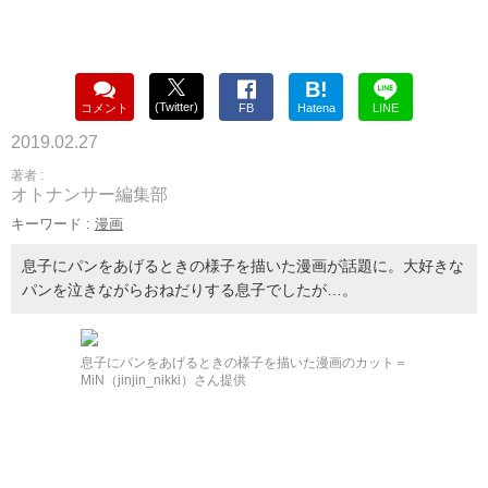
B!
(Twitter)
コメント
FB
Hatena
LINE
2019.02.27
著者 :
オトナンサー編集部
キーワード :
漫画
息子にパンをあげるときの様子を描いた漫画が話題に。大好きな
パンを泣きながらおねだりする息子でしたが…。
息子にパンをあげるときの様子を描いた漫画のカット＝
MiN（jinjin_nikki）さん提供