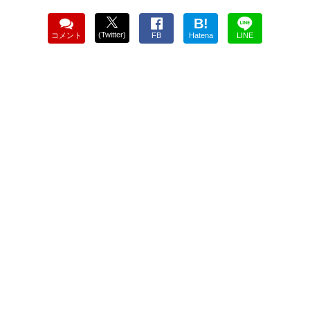
B!
(Twitter)
コメント
FB
Hatena
LINE