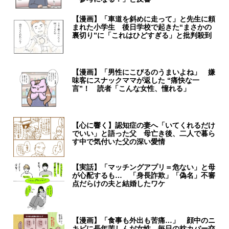
【漫画】「車道を斜めに走って」と先生に頼
まれた小学生 後日学校で起きた“まさかの
裏切り”に「これはひどすぎる」と批判殺到
【漫画】「男性にこびるのうまいよね」 嫌
味客にスナックママが返した “痛快な一
言”！ 読者「こんな女性、憧れる」
【心に響く】認知症の妻へ「いてくれるだけ
でいい」と語った父 母亡き後、二人で暮ら
す中で気付いた父の深い愛情
【実話】「マッチングアプリ＝危ない」と母
が心配するも… 「身長詐欺」「偽名」不審
点だらけの夫と結婚したワケ
【漫画】「食事も外出も苦痛…」 顔中のニ
キビに長年苦しんだ女性 毎日の枕カバー交