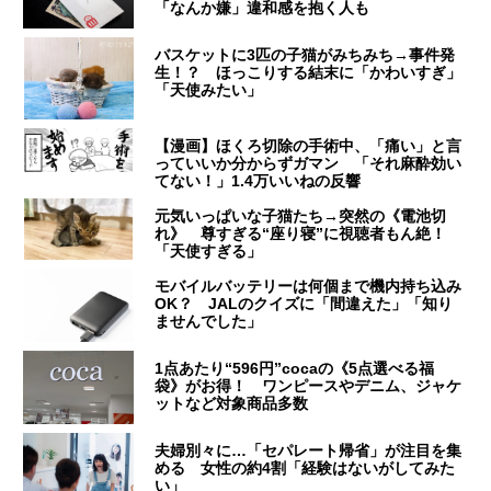
「なんか嫌」違和感を抱く人も
バスケットに3匹の子猫がみちみち→事件発
生！？ ほっこりする結末に「かわいすぎ」
「天使みたい」
【漫画】ほくろ切除の手術中、「痛い」と言
っていいか分からずガマン 「それ麻酔効い
てない！」1.4万いいねの反響
元気いっぱいな子猫たち→突然の《電池切
れ》 尊すぎる“座り寝”に視聴者もん絶！
「天使すぎる」
モバイルバッテリーは何個まで機内持ち込み
OK？ JALのクイズに「間違えた」「知り
ませんでした」
1点あたり“596円”cocaの《5点選べる福
袋》がお得！ ワンピースやデニム、ジャケ
ットなど対象商品多数
夫婦別々に…「セパレート帰省」が注目を集
める 女性の約4割「経験はないがしてみた
い」