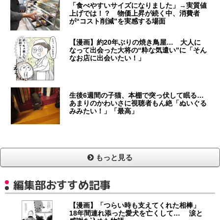
「食べやすいサイズになりました」→実質値
上げでは！？ 物価上昇が続く中、消費者
が“コスト削減”を実感する場面
【漫画】約20年ぶりの焼き鳥屋… 大人に
なって出会った大将の“粋な気遣い”に「そん
なお店に出会いたい！」
生後6週間の子猫、本棚で突っ伏して眠る…
あまりのかわいさに視聴者もん絶「ぬいぐる
みみたい！」「最高」
もっと見る
編集部おすすめ記事
【漫画】「つらい時も支えてくれた相棒」
18年間連れ添った愛犬を亡くして… 涙と