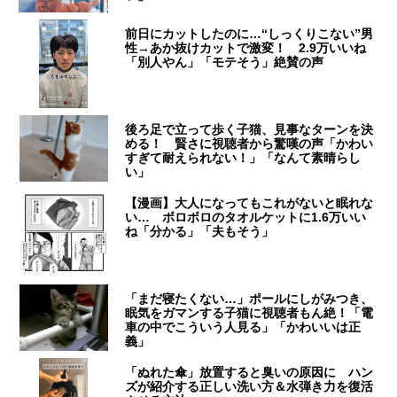
前日にカットしたのに…“しっくりこない”男
性→あか抜けカットで激変！ 2.9万いいね
「別人やん」「モテそう」絶賛の声
後ろ足で立って歩く子猫、見事なターンを決
める！ 賢さに視聴者から驚嘆の声「かわい
すぎて耐えられない！」「なんて素晴らし
い」
【漫画】大人になってもこれがないと眠れな
い… ボロボロのタオルケットに1.6万いい
ね「分かる」「夫もそう」
「まだ寝たくない…」ポールにしがみつき、
眠気をガマンする子猫に視聴者もん絶！「電
車の中でこういう人見る」「かわいいは正
義」
「ぬれた傘」放置すると臭いの原因に ハン
ズが紹介する正しい洗い方＆水弾き力を復活