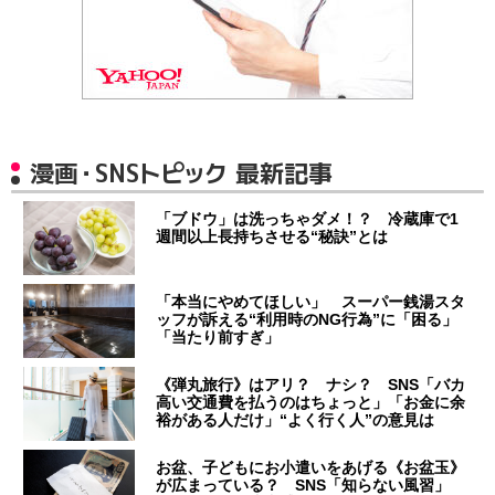
漫画・SNSトピック 最新記事
「ブドウ」は洗っちゃダメ！？ 冷蔵庫で1
週間以上長持ちさせる“秘訣”とは
「本当にやめてほしい」 スーパー銭湯スタ
ッフが訴える“利用時のNG行為”に「困る」
「当たり前すぎ」
《弾丸旅行》はアリ？ ナシ？ SNS「バカ
高い交通費を払うのはちょっと」「お金に余
裕がある人だけ」“よく行く人”の意見は
お盆、子どもにお小遣いをあげる《お盆玉》
が広まっている？ SNS「知らない風習」