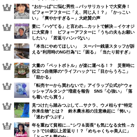
“おかっぱ”に悩む男性→バッサリカットで大変身！
ビフォーアフターに「え、同じ人！？」「かっこい
い」「爽やかすぎる～」大絶賛の声
妻に「ハゲてる」と言われ…カットで解決→イケオジ
に大変身！ ビフォーアフターに「うちの夫もお願い
したい」「若返りハンパない」
「本当にやめてほしい」 スーパー銭湯スタッフが訴
える“利用時のNG行為”に「困る」「当たり前すぎ」
大量の「ペットボトル」が楽に運べる！？ 災害時に
役立つ自衛隊の“ライフハック”に「目からうろこ」
「助かる」
「転売ヤーから買わないで」アイラップ公式が“ウォ
ッシャブルタンク”増産を報告 SNS「心強い」「落
ち着いたら買う」
見つけたら踏みつぶして…サクラ、ウメ枯らす“特定
外来生物”とは？ 鈴木農水相の注意喚起に「怖い」
「迷わずつぶす」
年を重ねて貧相に…“シワ＆面長”も気になる女性→カ
ットで10歳以上若返り！？「めちゃくちゃ美人に」
「とっても華やか」