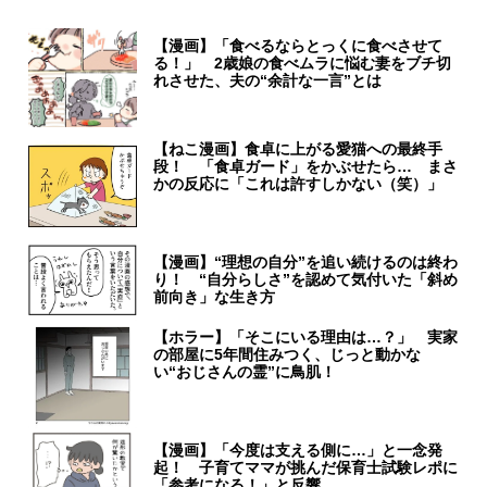
【漫画】「食べるならとっくに食べさせて
る！」 2歳娘の食べムラに悩む妻をブチ切
れさせた、夫の“余計な一言”とは
【ねこ漫画】食卓に上がる愛猫への最終手
段！ 「食卓ガード」をかぶせたら… まさ
かの反応に「これは許すしかない（笑）」
【漫画】“理想の自分”を追い続けるのは終わ
り！ “自分らしさ”を認めて気付いた「斜め
前向き」な生き方
【ホラー】「そこにいる理由は…？」 実家
の部屋に5年間住みつく、じっと動かな
い“おじさんの霊”に鳥肌！
【漫画】「今度は支える側に…」と一念発
起！ 子育てママが挑んだ保育士試験レポに
「参考になる！」と反響