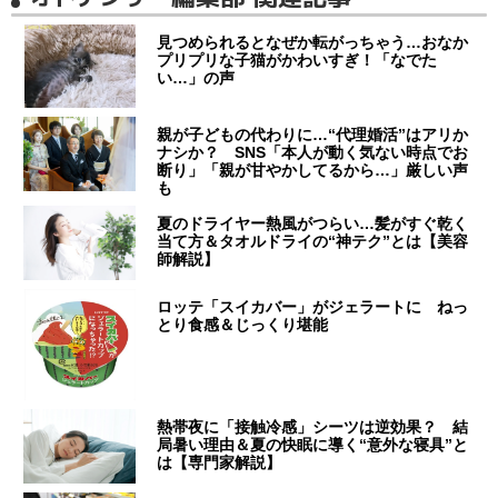
見つめられるとなぜか転がっちゃう…おなか
プリプリな子猫がかわいすぎ！「なでた
い…」の声
親が子どもの代わりに…“代理婚活”はアリか
ナシか？ SNS「本人が動く気ない時点でお
断り」「親が甘やかしてるから…」厳しい声
も
夏のドライヤー熱風がつらい…髪がすぐ乾く
当て方＆タオルドライの“神テク”とは【美容
師解説】
ロッテ「スイカバー」がジェラートに ねっ
とり食感＆じっくり堪能
熱帯夜に「接触冷感」シーツは逆効果？ 結
局暑い理由＆夏の快眠に導く“意外な寝具”と
は【専門家解説】