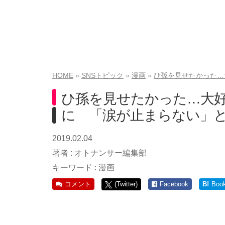
HOME
SNSトピック
漫画
ひ孫を見せたかった…
ひ孫を見せたかった…大
に 「涙が止まらない」
2019.02.04
著者 :
オトナンサー編集部
キーワード :
漫画
コメント
(Twitter)
Facebook
B!
Boo