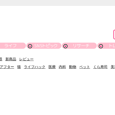
ライフ
SNSトピック
リサーチ
ト
題
新商品
レビュー
アフター
猫
ライフハック
医療
内科
動物
ペット
くら寿司
美