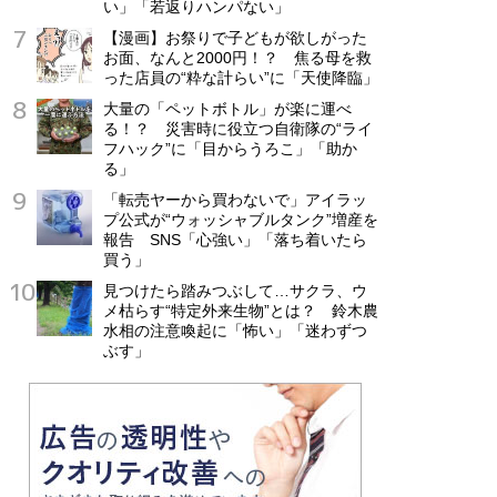
い」「若返りハンパない」
【漫画】お祭りで子どもが欲しがった
お面、なんと2000円！？ 焦る母を救
った店員の“粋な計らい”に「天使降臨」
大量の「ペットボトル」が楽に運べ
る！？ 災害時に役立つ自衛隊の“ライ
フハック”に「目からうろこ」「助か
る」
「転売ヤーから買わないで」アイラッ
プ公式が“ウォッシャブルタンク”増産を
報告 SNS「心強い」「落ち着いたら
買う」
見つけたら踏みつぶして…サクラ、ウ
メ枯らす“特定外来生物”とは？ 鈴木農
水相の注意喚起に「怖い」「迷わずつ
ぶす」