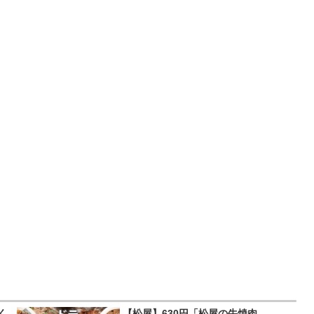
く
【松屋】630円「松屋の牛焼肉