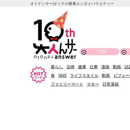
オトナンサー|オトナの教養エンタメバラエティー
TOP
暮らし
法律
健康
仕事
漫画
動画
話
食
SNS
ライフスタイル
動画
ビフォー
ファミリーマート
マネー
日常漫画