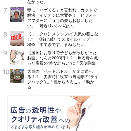
なかった」
妻に「ハゲてる」と言われ…カットで
解決→イケオジに大変身！ ビフォー
アフターに「うちの夫もお願いした
い」「若返りハンパない」
【ユニクロ】スタッフの“人気の着こな
し” 《抜け感》でスタイルアップ！
SNS「すてきです。まねしたい」
【漫画】お祭りで子どもが欲しがった
お面、なんと2000円！？ 焦る母を救
った店員の“粋な計らい”に「天使降臨」
大量の「ペットボトル」が楽に運べ
る！？ 災害時に役立つ自衛隊の“ライ
フハック”に「目からうろこ」「助か
る」