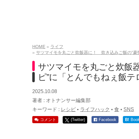
HOME
ライフ
サツマイモを丸ごと炊飯器に！ 炊き込みご飯の“豪
サツマイモを丸ごと炊飯器
ピ”に「とんでもねぇ飯テ
2025.10.08
著者 :
オトナンサー編集部
キーワード :
レシピ
•
ライフハック
•
食
•
SNS
コメント
(Twitter)
Facebook
B!
Boo