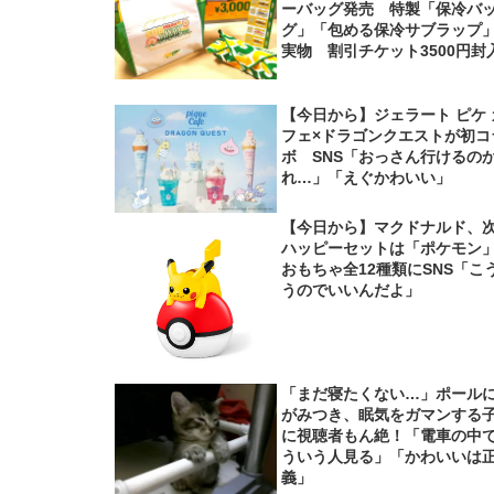
ーバッグ発売 特製「保冷バ
グ」「包める保冷サブラップ
実物 割引チケット3500円封
【今日から】ジェラート ピケ 
フェ×ドラゴンクエストが初コ
ボ SNS「おっさん行けるの
れ…」「えぐかわいい」
【今日から】マクドナルド、
ハッピーセットは「ポケモ
おもちゃ全12種類にSNS「こ
うのでいいんだよ」
「まだ寝たくない…」ポール
がみつき、眠気をガマンする
に視聴者もん絶！「電車の中
ういう人見る」「かわいいは
義」