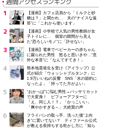
週間アクセスランキング
【漫画】カフェ店員から「ミルクと砂
糖は？」と聞かれ… 夫の“ナイスな返
答”に「これから使います」
【漫画】小学校で人気の男性教師が女
子トイレに… 個室の隙間から見え
た“恐ろしいモノ”に「許せない」
【漫画】電車でベビーカーの赤ちゃん
に蹴られた男性 怒ると思いきや…“意
外な本音”に「なんてすてき！」
熊本地震発生を受け《アイラップ》公
式が紹介「ウォッシャブルタンク」に
1.9万いいねの反響 SNS「水の節約に
なったよ」「持ってた方がよい」
“おかっぱ”に悩む男性→バッサリカット
で大変身！ ビフォーアフターに
「え、同じ人！？」「かっこいい」
「爽やかすぎる～」大絶賛の声
フライパンの取っ手、洗った後“上向
き”に置いてない？ ティファール公式
が教える長持ちする乾かし方に「知ら