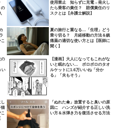
ッ
使用禁止 知らずに充電→発火し
」の
たら乗客の責任？ 賠償責任のリ
入
スクとは【弁護士解説】
カ
夏の旅行と重なる…「生理」どう
ラ
乗り切る？ 月経移動の方法＆鎮
かこ
痛薬の適切な使い方とは【医師に
聞く】
次の
【漫画】大人になってもこれがな
ン」
いと眠れない… ボロボロのタオ
うい
ルケットに1.6万いいね「分か
る」「夫もそう」
にし
「ぬれた傘」放置すると臭いの原
子猫
因に ハンズが紹介する正しい洗
でこ
い方＆水弾き力を復活させる方法
正