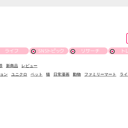
ライフ
SNSトピック
リサーチ
ト
題
新商品
レビュー
ョン
ユニクロ
ペット
猫
日常漫画
動物
ファミリーマート
ライ