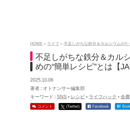
HOME
ライフ
不足しがちな鉄分＆カルシウムがたっ
不足しがちな鉄分＆カル
めの“簡単レシピ”とは【J
2025.10.06
著者 :
オトナンサー編集部
キーワード :
SNS
•
レシピ
•
ライフハック
•
全農
コメント
(Twitter)
Facebook
B!
Boo