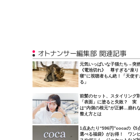
オトナンサー編集部 関連記事
元気いっぱいな子猫たち→突
《電池切れ》 尊すぎる“座り
寝”に視聴者もん絶！「天使す
る」
前髪のセット、スタイリング
「表面」に塗ると失敗？ 実
は“内側の根元”が正解…崩れ
整え方とは
1点あたり“596円”cocaの《5
選べる福袋》がお得！ ワン
スやデニム、ジャケットなど