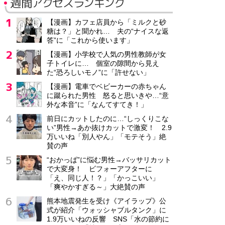
週間アクセスランキング
【漫画】カフェ店員から「ミルクと砂
糖は？」と聞かれ… 夫の“ナイスな返
答”に「これから使います」
【漫画】小学校で人気の男性教師が女
子トイレに… 個室の隙間から見え
た“恐ろしいモノ”に「許せない」
【漫画】電車でベビーカーの赤ちゃん
に蹴られた男性 怒ると思いきや…“意
外な本音”に「なんてすてき！」
前日にカットしたのに…“しっくりこな
い”男性→あか抜けカットで激変！ 2.9
万いいね「別人やん」「モテそう」絶
賛の声
“おかっぱ”に悩む男性→バッサリカット
で大変身！ ビフォーアフターに
「え、同じ人！？」「かっこいい」
「爽やかすぎる～」大絶賛の声
熊本地震発生を受け《アイラップ》公
式が紹介「ウォッシャブルタンク」に
1.9万いいねの反響 SNS「水の節約に