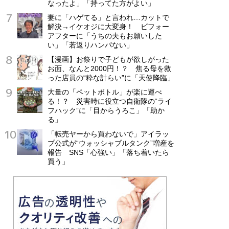
なったよ」「持ってた方がよい」
妻に「ハゲてる」と言われ…カットで
解決→イケオジに大変身！ ビフォー
アフターに「うちの夫もお願いした
い」「若返りハンパない」
【漫画】お祭りで子どもが欲しがった
お面、なんと2000円！？ 焦る母を救
った店員の“粋な計らい”に「天使降臨」
大量の「ペットボトル」が楽に運べ
る！？ 災害時に役立つ自衛隊の“ライ
フハック”に「目からうろこ」「助か
る」
「転売ヤーから買わないで」アイラッ
プ公式が“ウォッシャブルタンク”増産を
報告 SNS「心強い」「落ち着いたら
買う」