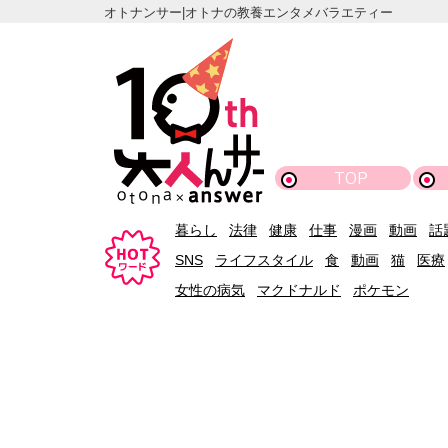
オトナンサー|オトナの教養エンタメバラエティー
TOP
暮らし
法律
健康
仕事
漫画
動画
話
SNS
ライフスタイル
食
動画
猫
医療
女性の病気
マクドナルド
ポケモン