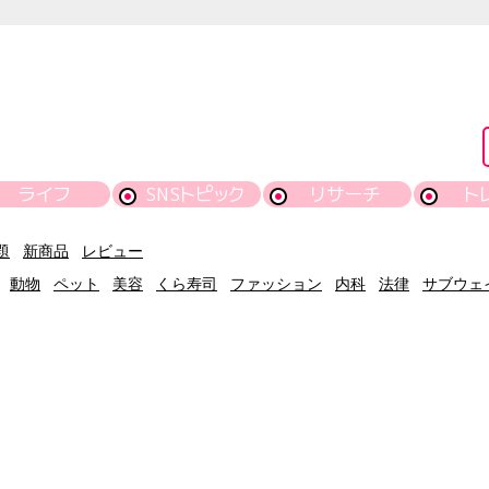
ライフ
SNSトピック
リサーチ
ト
題
新商品
レビュー
動物
ペット
美容
くら寿司
ファッション
内科
法律
サブウェ