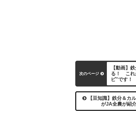
【動画】鉄
る！ これ
次のページ
ピ”です！
【豆知識】鉄分＆カル
がJA全農が紹