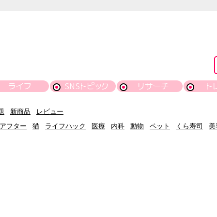
ライフ
SNSトピック
リサーチ
ト
題
新商品
レビュー
アフター
猫
ライフハック
医療
内科
動物
ペット
くら寿司
美