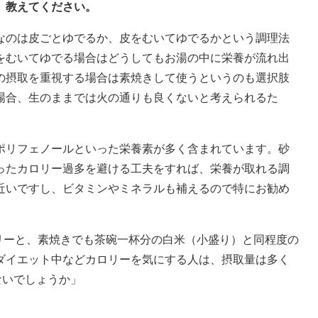
、教えてください。
なのは皮ごとゆでるか、皮をむいてゆでるかという調理法
をむいてゆでる場合はどうしてもお湯の中に栄養が流れ出
の摂取を重視する場合は素焼きして使うというのも選択肢
場合、生のままでは火の通りも良くないと考えられるた
ポリフェノールといった栄養素が多く含まれています。砂
ったカロリー過多を避ける工夫をすれば、栄養が取れる調
近いですし、ビタミンやミネラルも補えるので特にお勧め
ロリーと、素焼きでも茶碗一杯分の白米（小盛り）と同程度の
ダイエット中などカロリーを気にする人は、摂取量は多く
ないでしょうか」