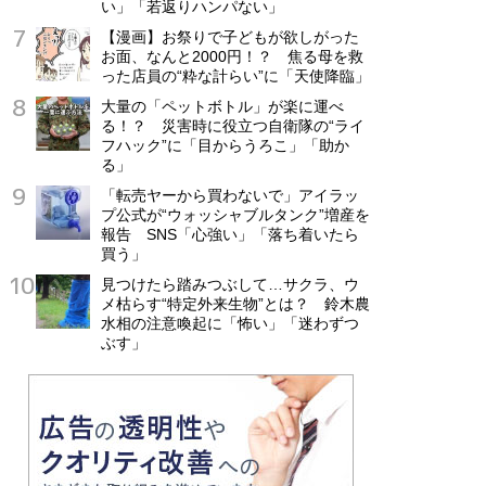
い」「若返りハンパない」
【漫画】お祭りで子どもが欲しがった
お面、なんと2000円！？ 焦る母を救
った店員の“粋な計らい”に「天使降臨」
大量の「ペットボトル」が楽に運べ
る！？ 災害時に役立つ自衛隊の“ライ
フハック”に「目からうろこ」「助か
る」
「転売ヤーから買わないで」アイラッ
プ公式が“ウォッシャブルタンク”増産を
報告 SNS「心強い」「落ち着いたら
買う」
見つけたら踏みつぶして…サクラ、ウ
メ枯らす“特定外来生物”とは？ 鈴木農
水相の注意喚起に「怖い」「迷わずつ
ぶす」