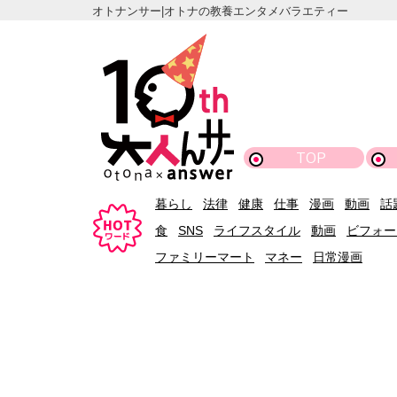
オトナンサー|オトナの教養エンタメバラエティー
TOP
暮らし
法律
健康
仕事
漫画
動画
話
食
SNS
ライフスタイル
動画
ビフォー
ファミリーマート
マネー
日常漫画