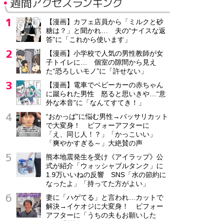
週間アクセスランキング
【漫画】カフェ店員から「ミルクと砂
糖は？」と聞かれ… 夫の“ナイスな返
答”に「これから使います」
【漫画】小学校で人気の男性教師が女
子トイレに… 個室の隙間から見え
た“恐ろしいモノ”に「許せない」
【漫画】電車でベビーカーの赤ちゃん
に蹴られた男性 怒ると思いきや…“意
外な本音”に「なんてすてき！」
“おかっぱ”に悩む男性→バッサリカット
で大変身！ ビフォーアフターに
「え、同じ人！？」「かっこいい」
「爽やかすぎる～」大絶賛の声
熊本地震発生を受け《アイラップ》公
式が紹介「ウォッシャブルタンク」に
1.9万いいねの反響 SNS「水の節約に
なったよ」「持ってた方がよい」
妻に「ハゲてる」と言われ…カットで
解決→イケオジに大変身！ ビフォー
アフターに「うちの夫もお願いした