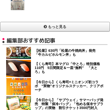
もっと見る
編集部おすすめ記事
【松屋】630円「松屋の牛焼肉丼」発売
「牛カルビホルモン丼」も
【くら寿司】本マグロ「中とろ」特別価格
110円 5日間限定＆一皿“無料” 「大と
ろ」も
【今日から】くら寿司×ミニオンズ初コラ
ボ “実物”オリジナルステッカー、クリアポ
ーチ
【今日から】「サブウェイ」サマーバッグ発
売 特製「保冷バッグ」「包める保冷サブラ
ップ」の実物 割引チケット3500円封入