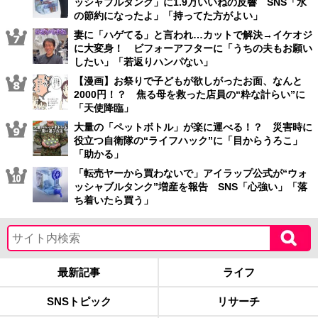
ッシャブルタンク」に1.9万いいねの反響 SNS「水
の節約になったよ」「持ってた方がよい」
妻に「ハゲてる」と言われ…カットで解決→イケオジ
に大変身！ ビフォーアフターに「うちの夫もお願い
したい」「若返りハンパない」
【漫画】お祭りで子どもが欲しがったお面、なんと
2000円！？ 焦る母を救った店員の“粋な計らい”に
「天使降臨」
大量の「ペットボトル」が楽に運べる！？ 災害時に
役立つ自衛隊の“ライフハック”に「目からうろこ」
「助かる」
「転売ヤーから買わないで」アイラップ公式が“ウォ
ッシャブルタンク”増産を報告 SNS「心強い」「落
ち着いたら買う」
最新記事
ライフ
SNSトピック
リサーチ