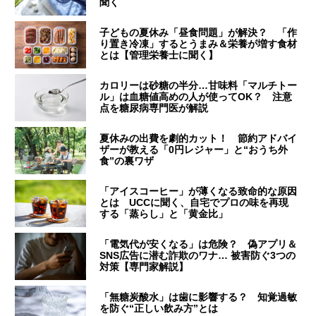
聞く
子どもの夏休み「昼食問題」が解決？ 「作
り置き冷凍」するとうまみ＆栄養が増す食材
とは【管理栄養士に聞く】
カロリーは砂糖の半分…甘味料「マルチトー
ル」は血糖値高めの人が使ってOK？ 注意
点を糖尿病専門医が解説
夏休みの出費を劇的カット！ 節約アドバイ
ザーが教える「0円レジャー」と“おうち外
食”の裏ワザ
「アイスコーヒー」が薄くなる致命的な原因
とは UCCに聞く、自宅でプロの味を再現
する「蒸らし」と「黄金比」
「電気代が安くなる」は危険？ 偽アプリ＆
SNS広告に潜む詐欺のワナ… 被害防ぐ3つの
対策【専門家解説】
「無糖炭酸水」は歯に影響する？ 知覚過敏
を防ぐ“正しい飲み方”とは