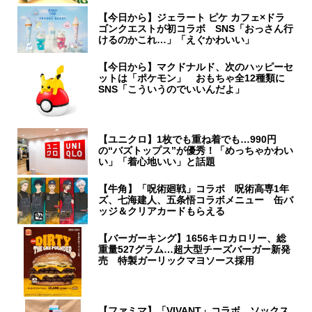
【今日から】ジェラート ピケ カフェ×ドラ
ゴンクエストが初コラボ SNS「おっさん行
けるのかこれ…」「えぐかわいい」
【今日から】マクドナルド、次のハッピーセ
ットは「ポケモン」 おもちゃ全12種類に
SNS「こういうのでいいんだよ」
【ユニクロ】1枚でも重ね着でも…990円
の“バズトップス”が優秀！「めっちゃかわい
い」「着心地いい」と話題
【牛角】「呪術廻戦」コラボ 呪術高専1年
ズ、七海建人、五条悟コラボメニュー 缶バ
ッジ＆クリアカードもらえる
【バーガーキング】1656キロカロリー、総
重量527グラム…超大型チーズバーガー新発
売 特製ガーリックマヨソース採用
【ファミマ】「VIVANT」コラボ ソックス