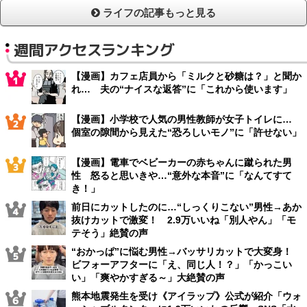
ライフの記事もっと見る
週間アクセスランキング
【漫画】カフェ店員から「ミルクと砂糖は？」と聞か
れ… 夫の“ナイスな返答”に「これから使います」
【漫画】小学校で人気の男性教師が女子トイレに…
個室の隙間から見えた“恐ろしいモノ”に「許せない」
【漫画】電車でベビーカーの赤ちゃんに蹴られた男
性 怒ると思いきや…“意外な本音”に「なんてすて
き！」
前日にカットしたのに…“しっくりこない”男性→あか
抜けカットで激変！ 2.9万いいね「別人やん」「モ
テそう」絶賛の声
“おかっぱ”に悩む男性→バッサリカットで大変身！
ビフォーアフターに「え、同じ人！？」「かっこい
い」「爽やかすぎる～」大絶賛の声
熊本地震発生を受け《アイラップ》公式が紹介「ウォ