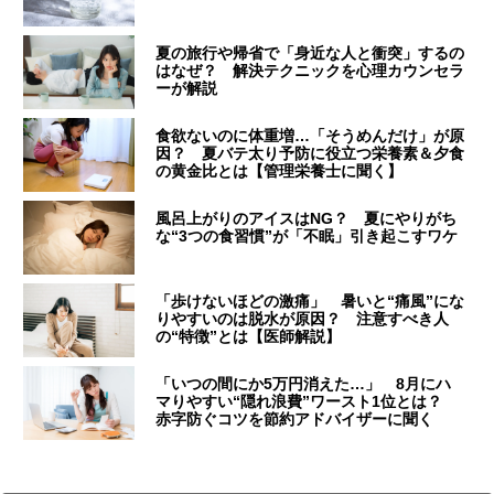
夏の旅行や帰省で「身近な人と衝突」するの
はなぜ？ 解決テクニックを心理カウンセラ
ーが解説
食欲ないのに体重増…「そうめんだけ」が原
因？ 夏バテ太り予防に役立つ栄養素＆夕食
の黄金比とは【管理栄養士に聞く】
風呂上がりのアイスはNG？ 夏にやりがち
な“3つの食習慣”が「不眠」引き起こすワケ
「歩けないほどの激痛」 暑いと“痛風”にな
りやすいのは脱水が原因？ 注意すべき人
の“特徴”とは【医師解説】
「いつの間にか5万円消えた…」 8月にハ
マりやすい“隠れ浪費”ワースト1位とは？
赤字防ぐコツを節約アドバイザーに聞く