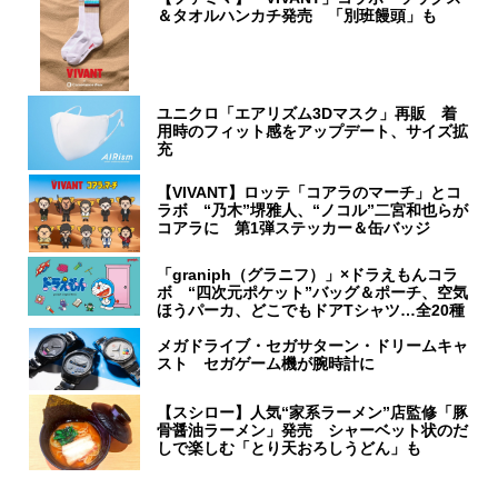
＆タオルハンカチ発売 「別班饅頭」も
ユニクロ「エアリズム3Dマスク」再販 着
用時のフィット感をアップデート、サイズ拡
充
【VIVANT】ロッテ「コアラのマーチ」とコ
ラボ “乃木”堺雅人、“ノコル”二宮和也らが
コアラに 第1弾ステッカー＆缶バッジ
「graniph（グラニフ）」×ドラえもんコラ
ボ “四次元ポケット”バッグ＆ポーチ、空気
ほうパーカ、どこでもドアTシャツ…全20種
メガドライブ・セガサターン・ドリームキャ
スト セガゲーム機が腕時計に
【スシロー】人気“家系ラーメン”店監修「豚
骨醤油ラーメン」発売 シャーベット状のだ
しで楽しむ「とり天おろしうどん」も