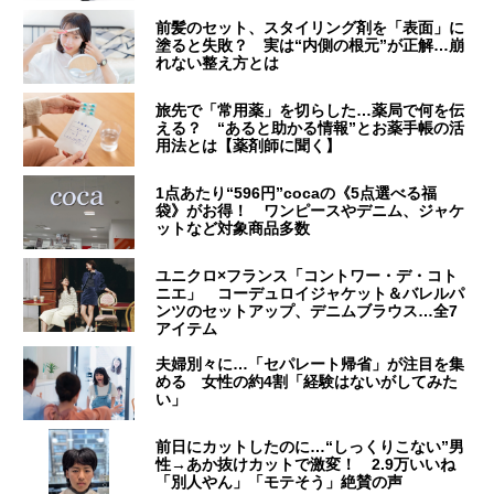
前髪のセット、スタイリング剤を「表面」に
塗ると失敗？ 実は“内側の根元”が正解…崩
れない整え方とは
旅先で「常用薬」を切らした…薬局で何を伝
える？ “あると助かる情報”とお薬手帳の活
用法とは【薬剤師に聞く】
1点あたり“596円”cocaの《5点選べる福
袋》がお得！ ワンピースやデニム、ジャケ
ットなど対象商品多数
ユニクロ×フランス「コントワー・デ・コト
ニエ」 コーデュロイジャケット＆バレルパ
ンツのセットアップ、デニムブラウス…全7
アイテム
夫婦別々に…「セパレート帰省」が注目を集
める 女性の約4割「経験はないがしてみた
い」
前日にカットしたのに…“しっくりこない”男
性→あか抜けカットで激変！ 2.9万いいね
「別人やん」「モテそう」絶賛の声