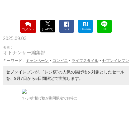
B!
(Twitter)
コメント
FB
Hatena
LINE
2025.09.03
著者 :
オトナンサー編集部
キーワード :
キャンペーン
•
コンビニ
•
ライフスタイル
•
セブンイレブン
セブンイレブンが、“レジ横”の人気の揚げ物を対象としたセール
を、9月7日から5日間限定で実施します。
“レジ横”揚げ物が期間限定でお得に