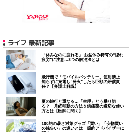
ライフ 最新記事
「休みなのに疲れる」 お盆休み特有の“隠れ
疲労”に注意…3つの解消法とは
飛行機で「モバイルバッテリー」使用禁止
知らずに充電し“発火”したら巨額の賠償責
任？【弁護士解説】
夏の旅行と重なる…「生理」どう乗り切
る？ 月経移動の方法＆鎮痛薬の適切な使い
方とは【医師に聞く】
100均の暑さ対策グッズ「買い」「安物買い
の銭失い」の違いとは 節約アドバイザーに