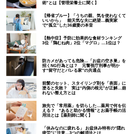
術”とは【管理栄養士に聞く】
【帰省ブルー】「うちの親、気を使わなくて
いいから」 能天気な夫に絶望…義実家
で“孤立”した36歳妻の本音
【熱中症】予防に効果的な食材ランキング
3位「鶏むね肉」2位「マグロ」…1位は？
防カメがあっても危険…「お盆の空き巣」を
招くNG行為とは？ 元警視庁刑事が明か
す“留守だとバレる家”の共通点
前髪のセット、スタイリング剤を「表面」に
塗ると失敗？ 実は“内側の根元”が正解…崩
れない整え方とは
旅先で「常用薬」を切らした…薬局で何を伝
える？ “あると助かる情報”とお薬手帳の活
用法とは【薬剤師に聞く】
「休みなのに疲れる」 お盆休み特有の“隠れ
疲労”に注意…3つの解消法とは