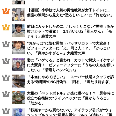
【漫画】小学校で人気の男性教師が女子トイレに…
個室の隙間から見えた“恐ろしいモノ”に「許せない」
前日にカットしたのに…“しっくりこない”男性→あか
抜けカットで激変！ 2.9万いいね「別人やん」「モ
テそう」絶賛の声
“おかっぱ”に悩む男性→バッサリカットで大変身！
ビフォーアフターに「え、同じ人！？」「かっこい
い」「爽やかすぎる～」大絶賛の声
妻に「ハゲてる」と言われ…カットで解決→イケオジ
に大変身！ ビフォーアフターに「うちの夫もお願い
したい」「若返りハンパない」
「本当にやめてほしい」 スーパー銭湯スタッフが訴
える“利用時のNG行為”に「困る」「当たり前すぎ」
大量の「ペットボトル」が楽に運べる！？ 災害時に
役立つ自衛隊の“ライフハック”に「目からうろこ」
「助かる」
「転売ヤーから買わないで」アイラップ公式が“ウォ
ッシャブルタンク”増産を報告 SNS「心強い」「落