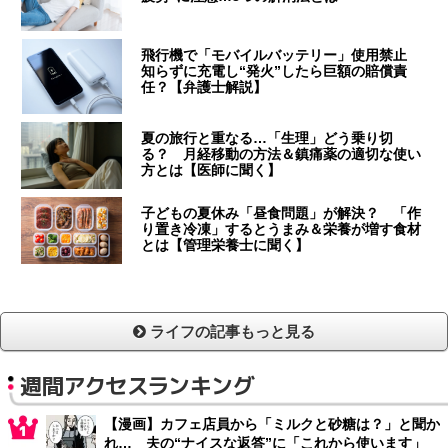
飛行機で「モバイルバッテリー」使用禁止
知らずに充電し“発火”したら巨額の賠償責
任？【弁護士解説】
夏の旅行と重なる…「生理」どう乗り切
る？ 月経移動の方法＆鎮痛薬の適切な使い
方とは【医師に聞く】
子どもの夏休み「昼食問題」が解決？ 「作
り置き冷凍」するとうまみ＆栄養が増す食材
とは【管理栄養士に聞く】
ライフの記事もっと見る
週間アクセスランキング
【漫画】カフェ店員から「ミルクと砂糖は？」と聞か
れ… 夫の“ナイスな返答”に「これから使います」