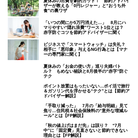
夏休みの出費を劇的カット！ 節約アドバイ
ザーが教える「0円レジャー」と“おうち外
食”の裏ワザ
「いつの間にか5万円消えた…」 8月にハ
マりやすい“隠れ浪費”ワースト1位とは？
赤字防ぐコツを節約アドバイザーに聞く
ビジネスで「スマートウォッチ」は失礼？
相手に「悪印象」与えるNG行為とは【マナ
ーの専門家に聞く】
夏休みの「お金の使い方」巡り夫婦バト
ル？ もめない秘訣と8月後半の“赤字”防ぐ
テク
ポイント放置はもったいない…ポイ活で旅行
＆ガソリン代を浮かせる“テク”とは【節約ア
ドバイザー解説】
「手取り減った」 7月の「給与明細」見て
焦り…住民税＆社会保険料の“意外な増減ル
ール”とは【FP解説】
「秋の値上げはまだ先」は誤り？ “7月
中”に「固定費」見直さないと節約できない
理由とは【FP解説】