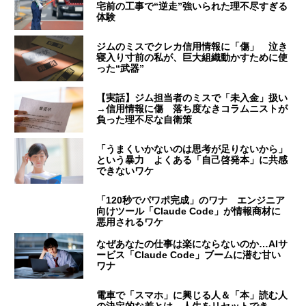
宅前の工事で“逆走”強いられた理不尽すぎる
体験
ジムのミスでクレカ信用情報に「傷」 泣き
寝入り寸前の私が、巨大組織動かすために使
った“武器”
【実話】ジム担当者のミスで「未入金」扱い
→信用情報に傷 落ち度なきコラムニストが
負った理不尽な自衛策
「うまくいかないのは思考が足りないから」
という暴力 よくある「自己啓発本」に共感
できないワケ
「120秒でパワポ完成」のワナ エンジニア
向けツール「Claude Code」が情報商材に
悪用されるワケ
なぜあなたの仕事は楽にならないのか…AIサ
ービス「Claude Code」ブームに潜む甘い
ワナ
電車で「スマホ」に興じる人＆「本」読む人
の決定的な差とは 人生をリセットでき