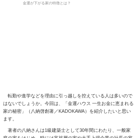
金運が下がる家の特徴とは？
転勤や進学などを理由に引っ越しを控えている人は多いので
はないでしょうか。今回は、「金運ハウス 一生お金に恵まれる
家の秘密」（八納啓創著／KADOKAWA）を紹介したいと思い
ます。
著者の八納さんは1級建築士として30年間にわたり、一般家
庭の家をはじめ、時には富裕層の家や大手上場企業の社長の家