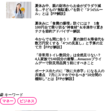
夏休み中、親の財布からお金がダラダラ減
る…子どもの“無駄遣い”を防ぐ「3つのルー
ル」とは【FP解説】
夏休みに「食費の爆増」防ぐには？ 1食
100円台で乗り切る“神食材”＆冷凍作り置き
テクを節約アドバイザー解説
今からでも間に合う！ 夏の旅行＆帰省代を
数万円安くする「4つの見直し」と予算の立
て方【FPが解説】
「非常用トイレ数回分」は全然足りない？
4人家族で140回分の衝撃…Amazonプライ
ムデーで防災用品買う前にすべきこと
ボーナス出たのに「秋に大赤字」になる人の
共通点 7月にスマホでやるべき“10分間の
棚卸し”とは【FPが解説】
キーワード
マネー
ビジネス