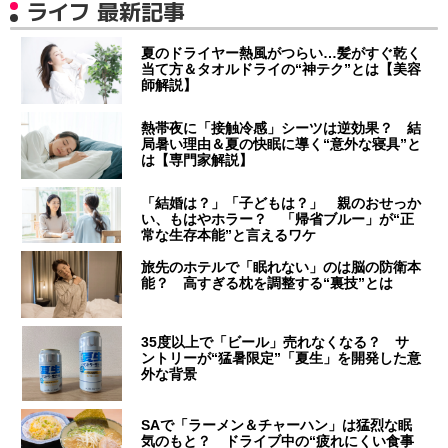
ライフ 最新記事
夏のドライヤー熱風がつらい…髪がすぐ乾く
当て方＆タオルドライの“神テク”とは【美容
師解説】
熱帯夜に「接触冷感」シーツは逆効果？ 結
局暑い理由＆夏の快眠に導く“意外な寝具”と
は【専門家解説】
「結婚は？」「子どもは？」 親のおせっか
い、もはやホラー？ 「帰省ブルー」が“正
常な生存本能”と言えるワケ
旅先のホテルで「眠れない」のは脳の防衛本
能？ 高すぎる枕を調整する“裏技”とは
35度以上で「ビール」売れなくなる？ サ
ントリーが“猛暑限定”「夏生」を開発した意
外な背景
SAで「ラーメン＆チャーハン」は猛烈な眠
気のもと？ ドライブ中の“疲れにくい食事