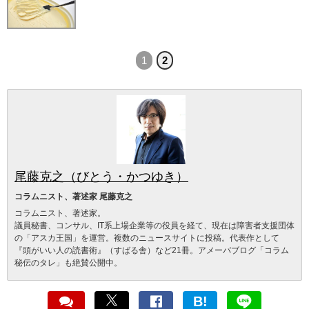
1
2
尾藤克之（びとう・かつゆき）
コラムニスト、著述家 尾藤克之
コラムニスト、著述家。
議員秘書、コンサル、IT系上場企業等の役員を経て、現在は障害者支援団体
の「アスカ王国」を運営。複数のニュースサイトに投稿。代表作として
『頭がいい人の読書術』（すばる舎）など21冊。アメーバブログ「コラム
秘伝のタレ」も絶賛公開中。
B!