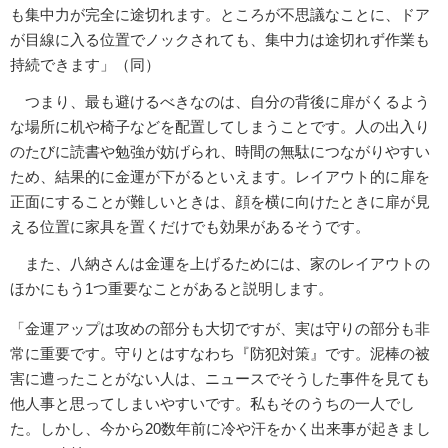
も集中力が完全に途切れます。ところが不思議なことに、ドア
が目線に入る位置でノックされても、集中力は途切れず作業も
持続できます」（同）
つまり、最も避けるべきなのは、自分の背後に扉がくるよう
な場所に机や椅子などを配置してしまうことです。人の出入り
のたびに読書や勉強が妨げられ、時間の無駄につながりやすい
ため、結果的に金運が下がるといえます。レイアウト的に扉を
正面にすることが難しいときは、顔を横に向けたときに扉が見
える位置に家具を置くだけでも効果があるそうです。
また、八納さんは金運を上げるためには、家のレイアウトの
ほかにもう1つ重要なことがあると説明します。
「金運アップは攻めの部分も大切ですが、実は守りの部分も非
常に重要です。守りとはすなわち『防犯対策』です。泥棒の被
害に遭ったことがない人は、ニュースでそうした事件を見ても
他人事と思ってしまいやすいです。私もそのうちの一人でし
た。しかし、今から20数年前に冷や汗をかく出来事が起きまし