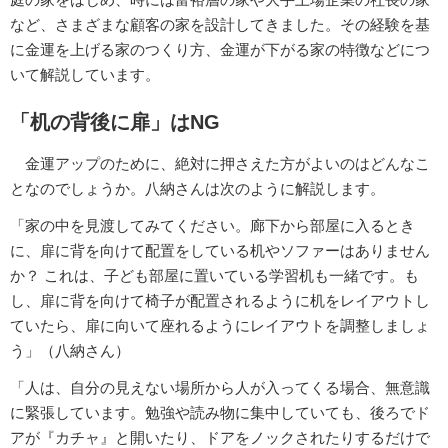
など、さまざまな顧客の家を設計してきました。その経験を基
に金運を上げる家のつくり方、金運が下がる家の特徴などにつ
いて解説しています。
「机の背後に扉」はNG
金運アップのために、絶対に押さえた方がよいのはどんなこ
となのでしょうか。八納さんは次のように解説します。
「家の中を見渡してみてください。廊下から部屋に入るとき
に、扉に背を向けて配置をしている机やソファーはありません
か？ これは、子ども部屋に置いている学習机も一緒です。も
し、扉に背を向けて椅子が配置されるように机をレイアウトし
ていたら、扉に向いて座れるようにレイアウトを調整しましょ
う」（八納さん）
「人は、自分の見えない場所から人が入ってくる場合、無意識
に緊張しています。勉強や読み物に集中していても、後ろでド
アが『カチャ』と開いたり、ドアをノックされたりするだけで