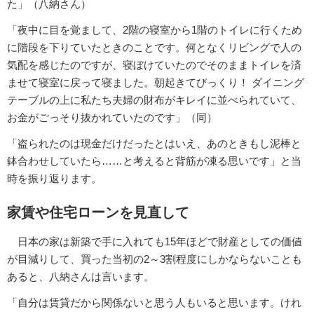
た」（八納さん）
「夜中に目を覚まして、2階の寝室から1階のトイレに行くため
に階段を下りていたときのことです。何となくリビングで人の
気配を感じたのですが、寝ぼけていたのでそのままトイレを済
ませて寝室に戻って寝ました。朝起きてびっくり！ ダイニング
テーブルの上に私たち夫婦の財布がキレイに並べられていて、
お金がごっそり抜かれていたのです」（同）
「盗られたのは現金だけだったとはいえ、あのときもし泥棒と
鉢合わせしていたら……と考えると背筋が凍る思いです」と当
時を振り返ります。
家賃や住宅ローンを見直して
日本の家は新築で手に入れても15年ほどで財産としての価値
が目減りして、買った当初の2～3割程度にしかならないことも
あると、八納さんは言います。
「自分は賃貸だから関係ないと思う人もいると思います。けれ