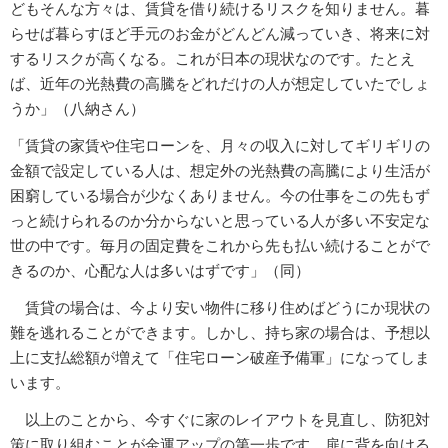
どもそんな方々は、賃貸を借り続けるリスクを知りません。暮
らせば暮らすほど手元のお金がどんどん減っていき、将来に対
するリスクが高くなる。これが日本の現状なのです。たとえ
ば、近年の光熱費の高騰をどれだけの人が想定していたでしょ
うか」（八納さん）
「賃貸の家賃や住宅ローンを、月々の収入に対してギリギリの
金額で設定している人は、想定外の光熱費の高騰により生活が
困窮している場合が少なくありません。今の仕事をこの先もず
っと続けられるのか分からないと思っている人が多い不安定な
世の中です。毎月の固定費をこれから先も払い続けることがで
きるのか、心配な人は多いはずです」（同）
賃貸の場合は、今より安い物件に移り住めばどうにか現状の
難を逃れることができます。しかし、持ち家の場合は、予想以
上に支払総額が増えて「住宅ローン破産予備軍」になってしま
います。
以上のことから、今すぐに家のレイアウトを見直し、防犯対
策に取り組むことが金運アップの第一歩です。扉に背を向ける