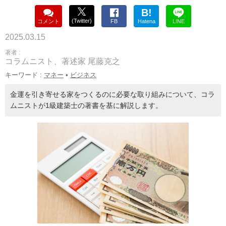
B!
(Twitter)
コメント
FB
Hatena
LINE
2025.03.15
著者 :
コラムニスト、著述家 尾藤克之
キーワード :
マネー
•
ビジネス
金運を引き寄せる家をつくるのに必要な取り組みについて、コラ
ムニストが1級建築士の著書を基に解説します。