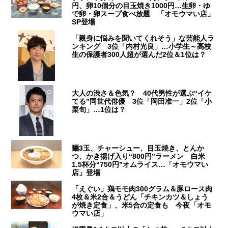
円、卵10個分の目玉焼き1000円…生卵・ゆ
で卵・卵スープ食べ放題 「オモウマい店」
SP登場
「親身に悩みを聞いてくれそう」な芸能人ラ
ンキング 3位「内村光良」…小学生～高校
生の保護者300人超が選んだ2位＆1位は？
大人の渋さ＆色気？ 40代男性が選ぶ“イケ
てる”同世代俳優 3位「岡田准一」2位「小
栗旬」…1位は？
麺3玉、チャーシュー、目玉焼き、とんか
つ、かき揚げ入り“800円”ラーメン 白米
1.5杯分“750円”オムライス…「オモウマい
店」登場
「えぐい」鶏モモ肉300グラム＆豚ロース肉
4枚＆米2合＆うどん「チキンカツ＆しょう
が焼き定食」、米5合の定食も 今夜「オモ
ウマい店」