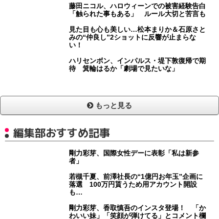
藤田ニコル、ハロウィーンでの被害経験告白
「触られた事もある」 ルール大切と苦言も
見た目も心も美しい…松本まりか＆石原さと
みの“仲良し”2ショットに反響が止まらな
い！
ハリセンボン、インパルス・堤下敦復帰で期
待 箕輪はるか「劇場で見たいな」
もっと見る
編集部おすすめ記事
剛力彩芽、国際女性デーに表彰「私は新参
者」
若槻千夏、前澤社長の“1億円お年玉”企画に
落選 100万円貰うため用アカウント開設
も…
剛力彩芽、香取慎吾のインスタ登場！ 「か
わいい妹」「笑顔が弾けてる」とコメント欄