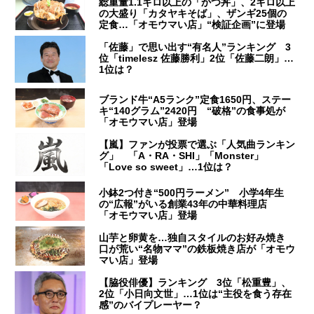
総重量1.1キロ以上の「かつ丼」、2キロ以上
の大盛り「カタヤキそば」、ザンギ25個の
定食…「オモウマい店」“検証企画”に登場
「佐藤」で思い出す“有名人”ランキング 3
位「timelesz 佐藤勝利」2位「佐藤二朗」…
1位は？
ブランド牛“A5ランク”定食1650円、ステー
キ“140グラム”2420円 “破格”の食事処が
「オモウマい店」登場
【嵐】ファンが投票で選ぶ「人気曲ランキン
グ」 「A・RA・SHI」「Monster」
「Love so sweet」…1位は？
小鉢2つ付き“500円ラーメン” 小学4年生
の“広報”がいる創業43年の中華料理店
「オモウマい店」登場
山芋と卵黄を…独自スタイルのお好み焼き
口が荒い“名物ママ”の鉄板焼き店が「オモウ
マい店」登場
【脇役俳優】ランキング 3位「松重豊」、
2位「小日向文世」…1位は“主役を食う存在
感”のバイプレーヤー？