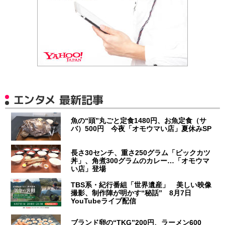
エンタメ 最新記事
魚の“頭”丸ごと定食1480円、お魚定食（サ
バ）500円 今夜「オモウマい店」夏休みSP
長さ30センチ、重さ250グラム「ビックカツ
丼」、角煮300グラムのカレー…「オモウマ
い店」登場
TBS系・紀行番組「世界遺産」 美しい映像
撮影、制作陣が明かす“秘話” 8月7日
YouTubeライブ配信
ブランド卵の“TKG”200円、ラーメン600