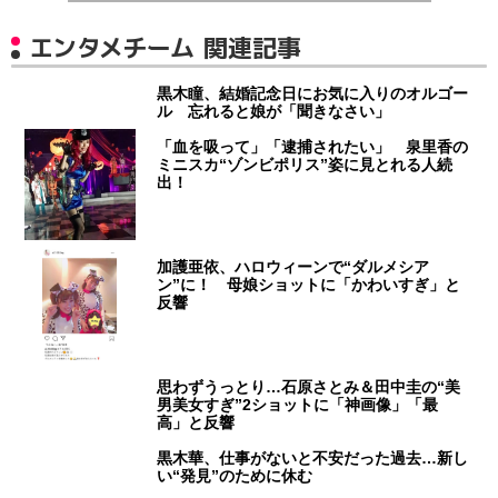
エンタメチーム 関連記事
黒木瞳、結婚記念日にお気に入りのオルゴー
ル 忘れると娘が「聞きなさい」
「血を吸って」「逮捕されたい」 泉里香の
ミニスカ“ゾンビポリス”姿に見とれる人続
出！
加護亜依、ハロウィーンで“ダルメシア
ン”に！ 母娘ショットに「かわいすぎ」と
反響
思わずうっとり…石原さとみ＆田中圭の“美
男美女すぎ”2ショットに「神画像」「最
高」と反響
黒木華、仕事がないと不安だった過去…新し
い“発見”のために休む