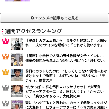
エンタメの記事もっと見る
週間アクセスランキング
【漫画】カフェ店員から「ミルクと砂糖は？」と聞か
れ… 夫の“ナイスな返答”に「これから使います」
【漫画】小学校で人気の男性教師が女子トイレに…
個室の隙間から見えた“恐ろしいモノ”に「許せない」
前日にカットしたのに…“しっくりこない”男性→あか
抜けカットで激変！ 2.9万いいね「別人やん」「モ
テそう」絶賛の声
“おかっぱ”に悩む男性→バッサリカットで大変身！
ビフォーアフターに「え、同じ人！？」「かっこい
い」「爽やかすぎる～」大絶賛の声
妻に「ハゲてる」と言われ…カットで解決→イケオジ
に大変身！ ビフォーアフターに「うちの夫もお願い