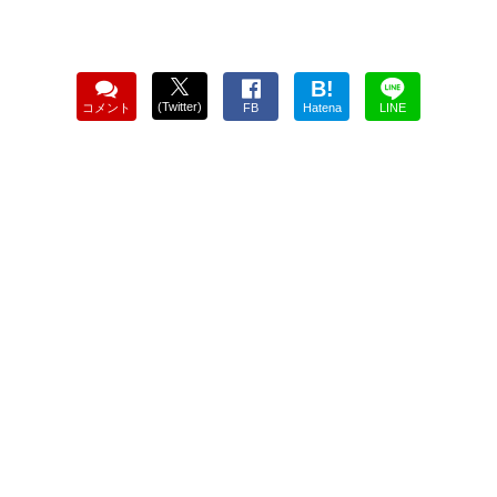
B!
(Twitter)
コメント
FB
Hatena
LINE