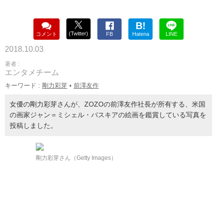
B!
(Twitter)
コメント
FB
Hatena
LINE
2018.10.03
著者 :
エンタメチーム
キーワード :
剛力彩芽
•
前澤友作
女優の剛力彩芽さんが、ZOZOの前澤友作社長が所有する、米国
の画家ジャン＝ミシェル・バスキアの絵画を鑑賞している写真を
投稿しました。
剛力彩芽さん（Getty Images）