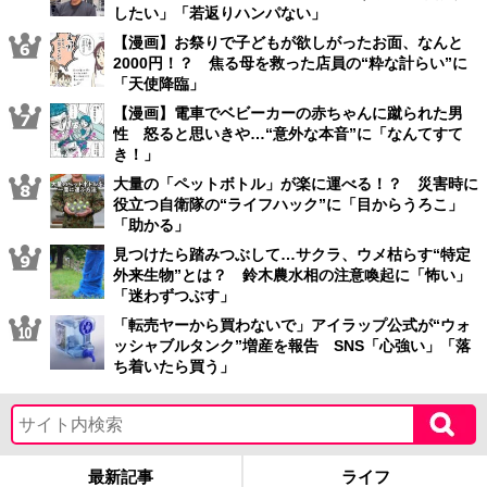
したい」「若返りハンパない」
【漫画】お祭りで子どもが欲しがったお面、なんと
2000円！？ 焦る母を救った店員の“粋な計らい”に
「天使降臨」
【漫画】電車でベビーカーの赤ちゃんに蹴られた男
性 怒ると思いきや…“意外な本音”に「なんてすて
き！」
大量の「ペットボトル」が楽に運べる！？ 災害時に
役立つ自衛隊の“ライフハック”に「目からうろこ」
「助かる」
見つけたら踏みつぶして…サクラ、ウメ枯らす“特定
外来生物”とは？ 鈴木農水相の注意喚起に「怖い」
「迷わずつぶす」
「転売ヤーから買わないで」アイラップ公式が“ウォ
ッシャブルタンク”増産を報告 SNS「心強い」「落
ち着いたら買う」
最新記事
ライフ