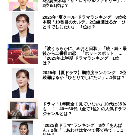
3位妻夫木聡「ザ・ロイヤルファミリー」…
2位＆1位は？
2025年“夏クール”ドラマランキング 3位松
本潤「19番目のカルテ」2位綾瀬はるか「ひ
とりでしにたい」…1位は？
「波うららかに、めおと日和」「続・続・最
後から二番目の恋」「ホットスポット」…
「2025年上半期 ドラマランキング」1位
は？
2025年【夏ドラマ】期待度ランキング 2位
綾瀬はるか「ひとりでしにたい」…1位は？
ドラマ「1年間全く見ていない」10代は35％
も…！ 40〜60代《全て1位》の人気ドラマ
ジャンルとは？
“2025春ドラマ”ランキング 3位「あんぱ
ん」2位「しあわせは食べて寝て待て」…1