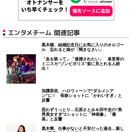
エンタメチーム 関連記事
黒木瞳、結婚記念日にお気に入りのオルゴー
ル 忘れると娘が「聞きなさい」
「血を吸って」「逮捕されたい」 泉里香の
ミニスカ“ゾンビポリス”姿に見とれる人続
出！
加護亜依、ハロウィーンで“ダルメシア
ン”に！ 母娘ショットに「かわいすぎ」と
反響
思わずうっとり…石原さとみ＆田中圭の“美
男美女すぎ”2ショットに「神画像」「最
高」と反響
黒木華、仕事がないと不安だった過去…新し