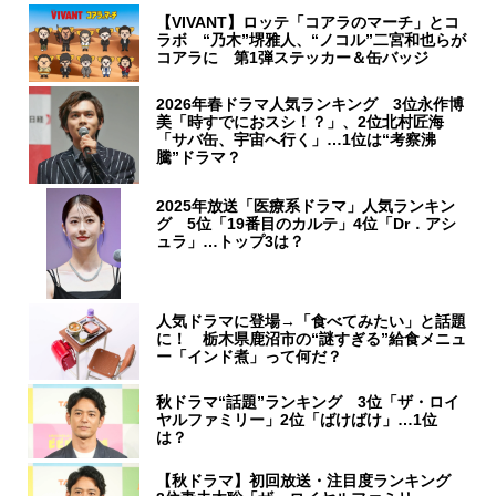
【VIVANT】ロッテ「コアラのマーチ」とコ
ラボ “乃木”堺雅人、“ノコル”二宮和也らが
コアラに 第1弾ステッカー＆缶バッジ
2026年春ドラマ人気ランキング 3位永作博
美「時すでにおスシ！？」、2位北村匠海
「サバ缶、宇宙へ行く」…1位は“考察沸
騰”ドラマ？
2025年放送「医療系ドラマ」人気ランキン
グ 5位「19番目のカルテ」4位「Dr．アシ
ュラ」…トップ3は？
人気ドラマに登場→「食べてみたい」と話題
に！ 栃木県鹿沼市の“謎すぎる”給食メニュ
ー「インド煮」って何だ？
秋ドラマ“話題”ランキング 3位「ザ・ロイ
ヤルファミリー」2位「ばけばけ」…1位
は？
【秋ドラマ】初回放送・注目度ランキング