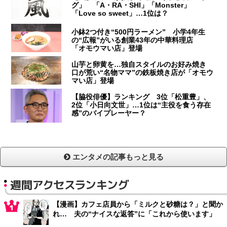
グ」 「A・RA・SHI」「Monster」
「Love so sweet」…1位は？
小鉢2つ付き“500円ラーメン” 小学4年生
の“広報”がいる創業43年の中華料理店
「オモウマい店」登場
山芋と卵黄を…独自スタイルのお好み焼き
口が荒い“名物ママ”の鉄板焼き店が「オモウ
マい店」登場
【脇役俳優】ランキング 3位「松重豊」、
2位「小日向文世」…1位は“主役を食う存在
感”のバイプレーヤー？
エンタメの記事もっと見る
週間アクセスランキング
【漫画】カフェ店員から「ミルクと砂糖は？」と聞か
れ… 夫の“ナイスな返答”に「これから使います」