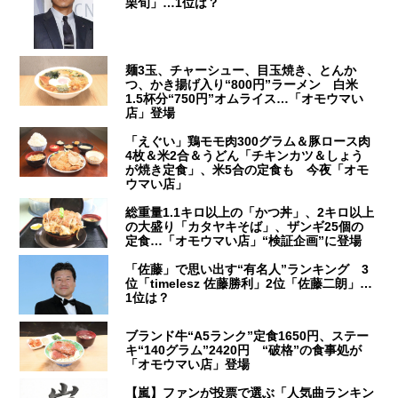
栗旬」…1位は？
麺3玉、チャーシュー、目玉焼き、とんか
つ、かき揚げ入り“800円”ラーメン 白米
1.5杯分“750円”オムライス…「オモウマい
店」登場
「えぐい」鶏モモ肉300グラム＆豚ロース肉
4枚＆米2合＆うどん「チキンカツ＆しょう
が焼き定食」、米5合の定食も 今夜「オモ
ウマい店」
総重量1.1キロ以上の「かつ丼」、2キロ以上
の大盛り「カタヤキそば」、ザンギ25個の
定食…「オモウマい店」“検証企画”に登場
「佐藤」で思い出す“有名人”ランキング 3
位「timelesz 佐藤勝利」2位「佐藤二朗」…
1位は？
ブランド牛“A5ランク”定食1650円、ステー
キ“140グラム”2420円 “破格”の食事処が
「オモウマい店」登場
【嵐】ファンが投票で選ぶ「人気曲ランキン