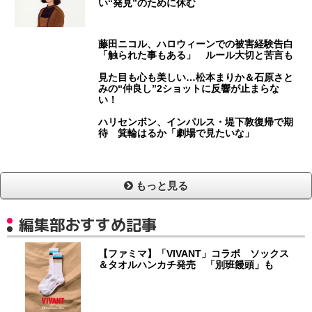
い“発見”のために休む
藤田ニコル、ハロウィーンでの被害経験告白
「触られた事もある」 ルール大切と苦言も
見た目も心も美しい…松本まりか＆石原さと
みの“仲良し”2ショットに反響が止まらな
い！
ハリセンボン、インパルス・堤下敦復帰で期
待 箕輪はるか「劇場で見たいな」
もっと見る
編集部おすすめ記事
【ファミマ】「VIVANT」コラボ ソックス
＆タオルハンカチ発売 「別班饅頭」も