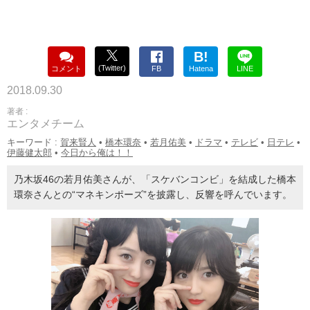
B!
(Twitter)
コメント
FB
Hatena
LINE
2018.09.30
著者 :
エンタメチーム
キーワード :
賀来賢人
•
橋本環奈
•
若月佑美
•
ドラマ
•
テレビ
•
日テレ
•
伊藤健太郎
•
今日から俺は！！
乃木坂46の若月佑美さんが、「スケバンコンビ」を結成した橋本
環奈さんとの“マネキンポーズ”を披露し、反響を呼んでいます。