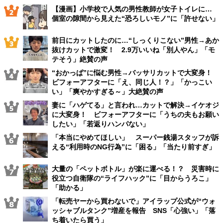
【漫画】小学校で人気の男性教師が女子トイレに…
個室の隙間から見えた“恐ろしいモノ”に「許せない」
前日にカットしたのに…“しっくりこない”男性→あか
抜けカットで激変！ 2.9万いいね「別人やん」「モ
テそう」絶賛の声
“おかっぱ”に悩む男性→バッサリカットで大変身！
ビフォーアフターに「え、同じ人！？」「かっこい
い」「爽やかすぎる～」大絶賛の声
妻に「ハゲてる」と言われ…カットで解決→イケオジ
に大変身！ ビフォーアフターに「うちの夫もお願い
したい」「若返りハンパない」
「本当にやめてほしい」 スーパー銭湯スタッフが訴
える“利用時のNG行為”に「困る」「当たり前すぎ」
大量の「ペットボトル」が楽に運べる！？ 災害時に
役立つ自衛隊の“ライフハック”に「目からうろこ」
「助かる」
「転売ヤーから買わないで」アイラップ公式が“ウォ
ッシャブルタンク”増産を報告 SNS「心強い」「落
ち着いたら買う」