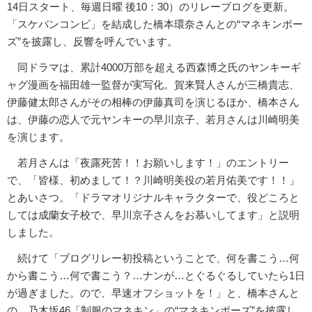
14日スタート、毎週日曜 後10：30）のリレーブログを更新。
「スケバンコンビ」を結成した橋本環奈さんとの“マネキンポー
ズ”を披露し、反響を呼んでいます。
同ドラマは、累計4000万部を超える西森博之氏のヤンキーギ
ャグ漫画を福田雄一監督が実写化。賀来賢人さんが三橋貴志、
伊藤健太郎さんがその相棒の伊藤真司を演じるほか、橋本さん
は、伊藤の恋人で元ヤンキーの早川京子、若月さんは川崎明美
を演じます。
若月さんは「夜露死苦！！お願いします！」のエントリー
で、「皆様、初めまして！？川崎明美役の若月佑美です！！」
とあいさつ。「ドラマオリジナルキャラクターで、役どころと
しては成蘭女子校で、早川京子さんをお慕いしてます」と説明
しました。
続けて「ブログリレー初投稿ということで、何を書こう…何
から書こう…何で書こう？…ナンが…とぐるぐるしていたら1日
が過ぎました。ので、早速オフショットを！」と、橋本さんと
の、乃木坂46「制服のマネキン」の“マネキンポーズ”を披露し