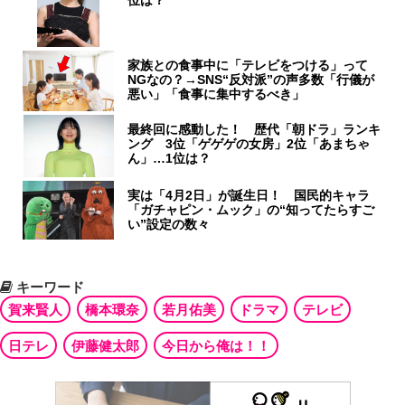
位は？
家族との食事中に「テレビをつける」って
NGなの？→SNS“反対派”の声多数「行儀が
悪い」「食事に集中するべき」
最終回に感動した！ 歴代「朝ドラ」ランキ
ング 3位「ゲゲゲの女房」2位「あまちゃ
ん」…1位は？
実は「4月2日」が誕生日！ 国民的キャラ
「ガチャピン・ムック」の“知ってたらすご
い”設定の数々
キーワード
賀来賢人
橋本環奈
若月佑美
ドラマ
テレビ
日テレ
伊藤健太郎
今日から俺は！！