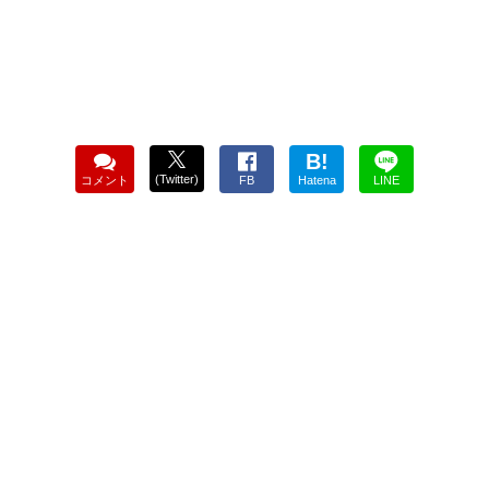
B!
(Twitter)
コメント
FB
Hatena
LINE