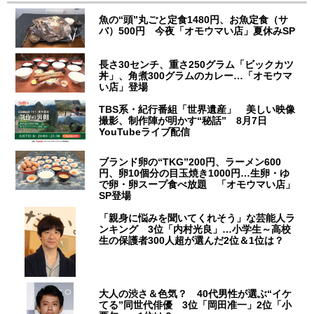
魚の“頭”丸ごと定食1480円、お魚定食（サ
バ）500円 今夜「オモウマい店」夏休みSP
長さ30センチ、重さ250グラム「ビックカツ
丼」、角煮300グラムのカレー…「オモウマ
い店」登場
TBS系・紀行番組「世界遺産」 美しい映像
撮影、制作陣が明かす“秘話” 8月7日
YouTubeライブ配信
ブランド卵の“TKG”200円、ラーメン600
円、卵10個分の目玉焼き1000円…生卵・ゆ
で卵・卵スープ食べ放題 「オモウマい店」
SP登場
「親身に悩みを聞いてくれそう」な芸能人ラ
ンキング 3位「内村光良」…小学生～高校
生の保護者300人超が選んだ2位＆1位は？
大人の渋さ＆色気？ 40代男性が選ぶ“イケ
てる”同世代俳優 3位「岡田准一」2位「小