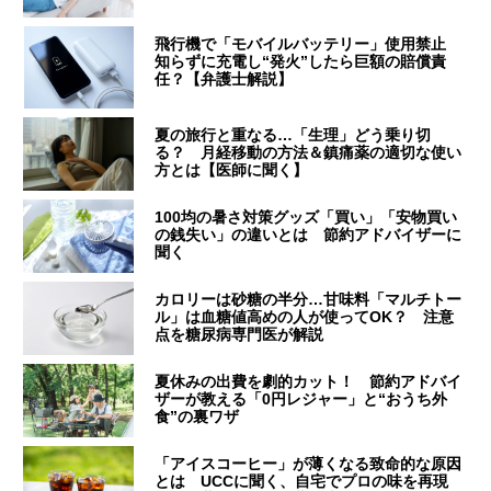
飛行機で「モバイルバッテリー」使用禁止
知らずに充電し“発火”したら巨額の賠償責
任？【弁護士解説】
夏の旅行と重なる…「生理」どう乗り切
る？ 月経移動の方法＆鎮痛薬の適切な使い
方とは【医師に聞く】
100均の暑さ対策グッズ「買い」「安物買い
の銭失い」の違いとは 節約アドバイザーに
聞く
カロリーは砂糖の半分…甘味料「マルチトー
ル」は血糖値高めの人が使ってOK？ 注意
点を糖尿病専門医が解説
夏休みの出費を劇的カット！ 節約アドバイ
ザーが教える「0円レジャー」と“おうち外
食”の裏ワザ
「アイスコーヒー」が薄くなる致命的な原因
とは UCCに聞く、自宅でプロの味を再現