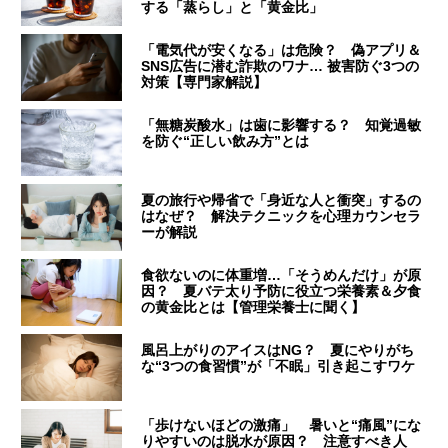
する「蒸らし」と「黄金比」
「電気代が安くなる」は危険？ 偽アプリ＆
SNS広告に潜む詐欺のワナ… 被害防ぐ3つの
対策【専門家解説】
「無糖炭酸水」は歯に影響する？ 知覚過敏
を防ぐ“正しい飲み方”とは
夏の旅行や帰省で「身近な人と衝突」するの
はなぜ？ 解決テクニックを心理カウンセラ
ーが解説
食欲ないのに体重増…「そうめんだけ」が原
因？ 夏バテ太り予防に役立つ栄養素＆夕食
の黄金比とは【管理栄養士に聞く】
風呂上がりのアイスはNG？ 夏にやりがち
な“3つの食習慣”が「不眠」引き起こすワケ
「歩けないほどの激痛」 暑いと“痛風”にな
りやすいのは脱水が原因？ 注意すべき人