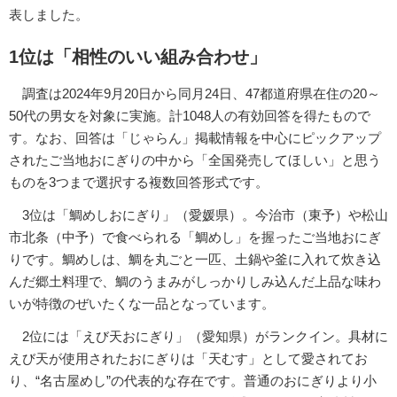
表しました。
1位は「相性のいい組み合わせ」
調査は2024年9月20日から同月24日、47都道府県在住の20～
50代の男女を対象に実施。計1048人の有効回答を得たもので
す。なお、回答は「じゃらん」掲載情報を中心にピックアップ
されたご当地おにぎりの中から「全国発売してほしい」と思う
ものを3つまで選択する複数回答形式です。
3位は「鯛めしおにぎり」（愛媛県）。今治市（東予）や松山
市北条（中予）で食べられる「鯛めし」を握ったご当地おにぎ
りです。鯛めしは、鯛を丸ごと一匹、土鍋や釜に入れて炊き込
んだ郷土料理で、鯛のうまみがしっかりしみ込んだ上品な味わ
いが特徴のぜいたくな一品となっています。
2位には「えび天おにぎり」（愛知県）がランクイン。具材に
えび天が使用されたおにぎりは「天むす」として愛されてお
り、“名古屋めし”の代表的な存在です。普通のおにぎりより小