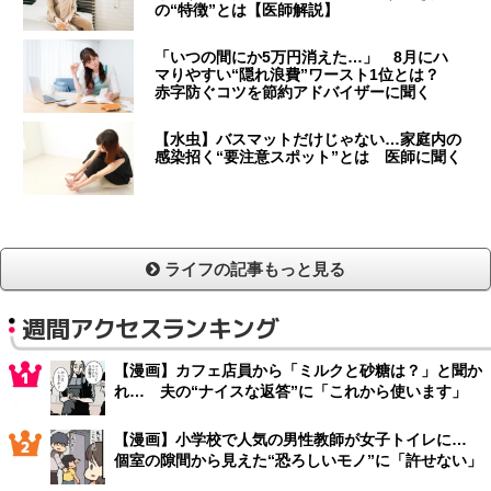
の“特徴”とは【医師解説】
「いつの間にか5万円消えた…」 8月にハ
マりやすい“隠れ浪費”ワースト1位とは？
赤字防ぐコツを節約アドバイザーに聞く
【水虫】バスマットだけじゃない…家庭内の
感染招く“要注意スポット”とは 医師に聞く
ライフの記事もっと見る
週間アクセスランキング
【漫画】カフェ店員から「ミルクと砂糖は？」と聞か
れ… 夫の“ナイスな返答”に「これから使います」
【漫画】小学校で人気の男性教師が女子トイレに…
個室の隙間から見えた“恐ろしいモノ”に「許せない」