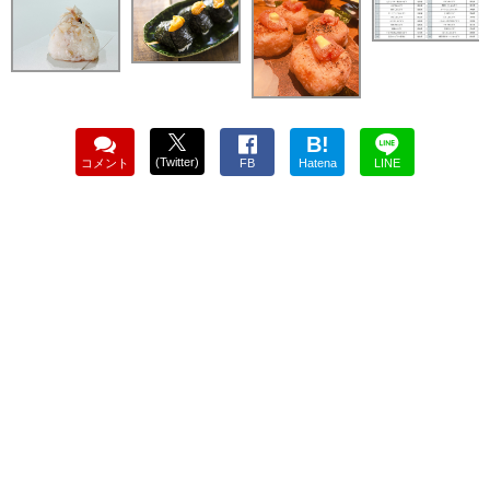
B!
(Twitter)
コメント
FB
Hatena
LINE