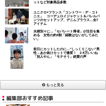
ットなど対象商品多数
ユニクロ×フランス「コントワー・デ・コト
ニエ」 コーデュロイジャケット＆バレルパ
ンツのセットアップ、デニムブラウス…全7
アイテム
夫婦別々に…「セパレート帰省」が注目を集
める 女性の約4割「経験はないがしてみた
い」
前日にカットしたのに…“しっくりこない”男
性→あか抜けカットで激変！ 2.9万いいね
「別人やん」「モテそう」絶賛の声
もっと見る
編集部おすすめ記事