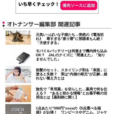
オトナンサー編集部 関連記事
元気いっぱいな子猫たち→突然の《電池切
れ》 尊すぎる“座り寝”に視聴者もん絶！
「天使すぎる」
モバイルバッテリーは何個まで機内持ち込み
OK？ JALのクイズに「間違えた」「知り
ませんでした」
前髪のセット、スタイリング剤を「表面」に
塗ると失敗？ 実は“内側の根元”が正解…崩
れない整え方とは
旅先で「常用薬」を切らした…薬局で何を伝
える？ “あると助かる情報”とお薬手帳の活
用法とは【薬剤師に聞く】
1点あたり“596円”cocaの《5点選べる福
袋》がお得！ ワンピースやデニム、ジャケ