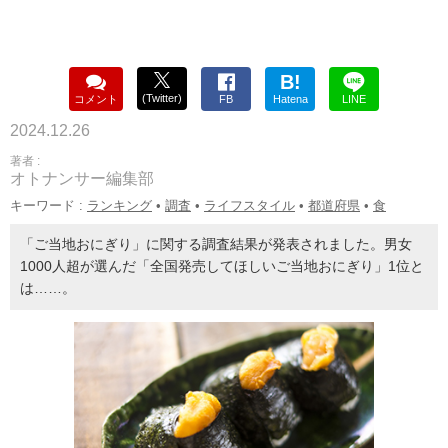
B!
(Twitter)
コメント
FB
Hatena
LINE
2024.12.26
著者 :
オトナンサー編集部
キーワード :
ランキング
•
調査
•
ライフスタイル
•
都道府県
•
食
「ご当地おにぎり」に関する調査結果が発表されました。男女
1000人超が選んだ「全国発売してほしいご当地おにぎり」1位と
は……。