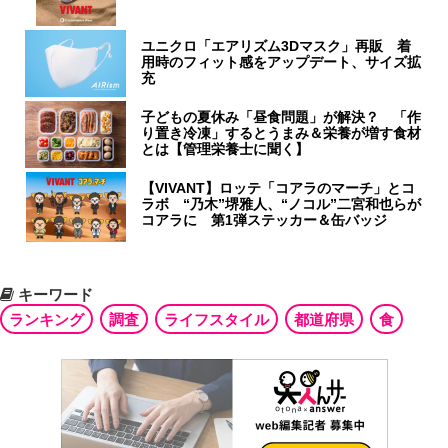
ユニクロ「エアリズム3Dマスク」再販 着
用時のフィット感をアップデート、サイズ拡
充
子どもの夏休み「昼食問題」が解決？ 「作
り置き冷凍」するとうまみ＆栄養が増す食材
とは【管理栄養士に聞く】
【VIVANT】ロッテ「コアラのマーチ」とコ
ラボ “乃木”堺雅人、“ノコル”二宮和也らが
コアラに 第1弾ステッカー＆缶バッジ
キーワード
ランキング
調査
ライフスタイル
都道府県
食