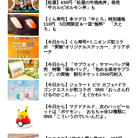
【松屋】630円「松屋の牛焼肉丼」発売
「牛カルビホルモン丼」も
【くら寿司】本マグロ「中とろ」特別価格
110円 5日間限定＆一皿“無料” 「大と
ろ」も
【今日から】くら寿司×ミニオンズ初コラ
ボ “実物”オリジナルステッカー、クリアポ
ーチ
【今日から】「サブウェイ」サマーバッグ発
売 特製「保冷バッグ」「包める保冷サブラ
ップ」の実物 割引チケット3500円封入
【今日から】ジェラート ピケ カフェ×ドラ
ゴンクエストが初コラボ SNS「おっさん行
けるのかこれ…」「えぐかわいい」
【今日から】マクドナルド、次のハッピーセ
ットは「ポケモン」 おもちゃ全12種類に
SNS「こういうのでいいんだよ」