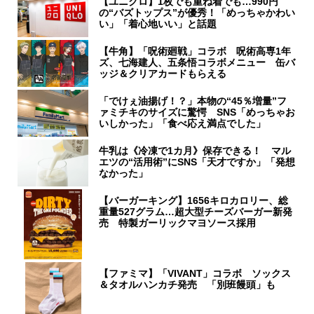
【ユニクロ】1枚でも重ね着でも…990円
の“バズトップス”が優秀！「めっちゃかわい
い」「着心地いい」と話題
【牛角】「呪術廻戦」コラボ 呪術高専1年
ズ、七海建人、五条悟コラボメニュー 缶バ
ッジ＆クリアカードもらえる
「でけぇ油揚げ！？」本物の“45％増量”フ
ァミチキのサイズに驚愕 SNS「めっちゃお
いしかった」「食べ応え満点でした」
牛乳は《冷凍で1カ月》保存できる！ マル
エツの“活用術”にSNS「天才ですか」「発想
なかった」
【バーガーキング】1656キロカロリー、総
重量527グラム…超大型チーズバーガー新発
売 特製ガーリックマヨソース採用
【ファミマ】「VIVANT」コラボ ソックス
＆タオルハンカチ発売 「別班饅頭」も