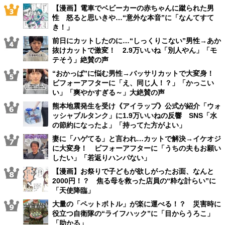
【漫画】電車でベビーカーの赤ちゃんに蹴られた男
性 怒ると思いきや…“意外な本音”に「なんてすて
き！」
前日にカットしたのに…“しっくりこない”男性→あか
抜けカットで激変！ 2.9万いいね「別人やん」「モ
テそう」絶賛の声
“おかっぱ”に悩む男性→バッサリカットで大変身！
ビフォーアフターに「え、同じ人！？」「かっこい
い」「爽やかすぎる～」大絶賛の声
熊本地震発生を受け《アイラップ》公式が紹介「ウォ
ッシャブルタンク」に1.9万いいねの反響 SNS「水
の節約になったよ」「持ってた方がよい」
妻に「ハゲてる」と言われ…カットで解決→イケオジ
に大変身！ ビフォーアフターに「うちの夫もお願い
したい」「若返りハンパない」
【漫画】お祭りで子どもが欲しがったお面、なんと
2000円！？ 焦る母を救った店員の“粋な計らい”に
「天使降臨」
大量の「ペットボトル」が楽に運べる！？ 災害時に
役立つ自衛隊の“ライフハック”に「目からうろこ」
「助かる」