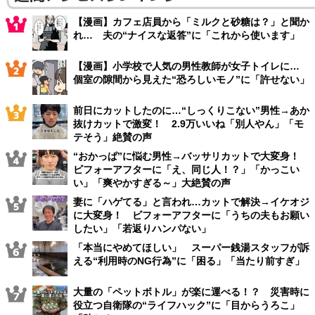
【漫画】カフェ店員から「ミルクと砂糖は？」と聞か
れ… 夫の“ナイスな返答”に「これから使います」
【漫画】小学校で人気の男性教師が女子トイレに…
個室の隙間から見えた“恐ろしいモノ”に「許せない」
前日にカットしたのに…“しっくりこない”男性→あか
抜けカットで激変！ 2.9万いいね「別人やん」「モ
テそう」絶賛の声
“おかっぱ”に悩む男性→バッサリカットで大変身！
ビフォーアフターに「え、同じ人！？」「かっこい
い」「爽やかすぎる～」大絶賛の声
妻に「ハゲてる」と言われ…カットで解決→イケオジ
に大変身！ ビフォーアフターに「うちの夫もお願い
したい」「若返りハンパない」
「本当にやめてほしい」 スーパー銭湯スタッフが訴
える“利用時のNG行為”に「困る」「当たり前すぎ」
大量の「ペットボトル」が楽に運べる！？ 災害時に
役立つ自衛隊の“ライフハック”に「目からうろこ」