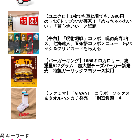
【ユニクロ】1枚でも重ね着でも…990円
の“バズトップス”が優秀！「めっちゃかわい
い」「着心地いい」と話題
【牛角】「呪術廻戦」コラボ 呪術高専1年
ズ、七海建人、五条悟コラボメニュー 缶バ
ッジ＆クリアカードもらえる
【バーガーキング】1656キロカロリー、総
重量527グラム…超大型チーズバーガー新発
売 特製ガーリックマヨソース採用
【ファミマ】「VIVANT」コラボ ソックス
＆タオルハンカチ発売 「別班饅頭」も
キーワード