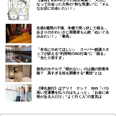
なって出会った大将の“粋な気遣い”に「そん
なお店に出会いたい！」
生後6週間の子猫、本棚で突っ伏して眠る…
あまりのかわいさに視聴者もん絶「ぬいぐる
みみたい！」「最高」
「本当にやめてほしい」 スーパー銭湯スタ
ッフが訴える“利用時のNG行為”に「困る」
「当たり前すぎ」
旅先のホテルで「眠れない」のは脳の防衛本
能？ 高すぎる枕を調整する“裏技”とは
《弾丸旅行》はアリ？ ナシ？ SNS「バカ
高い交通費を払うのはちょっと」「お金に余
裕がある人だけ」“よく行く人”の意見は