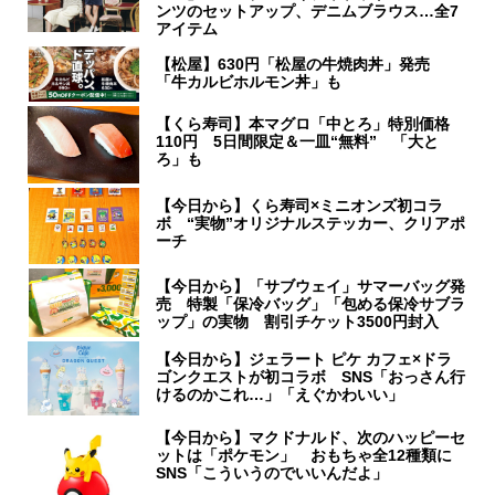
ンツのセットアップ、デニムブラウス…全7
アイテム
【松屋】630円「松屋の牛焼肉丼」発売
「牛カルビホルモン丼」も
【くら寿司】本マグロ「中とろ」特別価格
110円 5日間限定＆一皿“無料” 「大と
ろ」も
【今日から】くら寿司×ミニオンズ初コラ
ボ “実物”オリジナルステッカー、クリアポ
ーチ
【今日から】「サブウェイ」サマーバッグ発
売 特製「保冷バッグ」「包める保冷サブラ
ップ」の実物 割引チケット3500円封入
【今日から】ジェラート ピケ カフェ×ドラ
ゴンクエストが初コラボ SNS「おっさん行
けるのかこれ…」「えぐかわいい」
【今日から】マクドナルド、次のハッピーセ
ットは「ポケモン」 おもちゃ全12種類に
SNS「こういうのでいいんだよ」