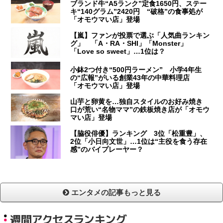
ブランド牛“A5ランク”定食1650円、ステー
キ“140グラム”2420円 “破格”の食事処が
「オモウマい店」登場
【嵐】ファンが投票で選ぶ「人気曲ランキン
グ」 「A・RA・SHI」「Monster」
「Love so sweet」…1位は？
小鉢2つ付き“500円ラーメン” 小学4年生
の“広報”がいる創業43年の中華料理店
「オモウマい店」登場
山芋と卵黄を…独自スタイルのお好み焼き
口が荒い“名物ママ”の鉄板焼き店が「オモウ
マい店」登場
【脇役俳優】ランキング 3位「松重豊」、
2位「小日向文世」…1位は“主役を食う存在
感”のバイプレーヤー？
エンタメの記事もっと見る
週間アクセスランキング