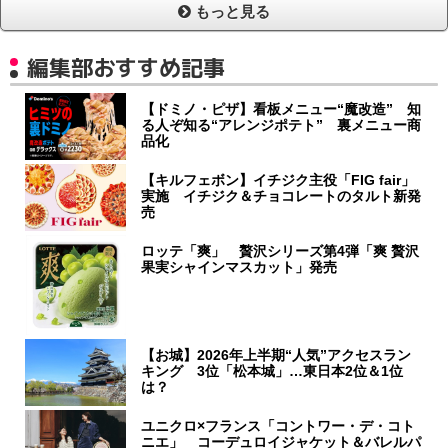
もっと見る
編集部おすすめ記事
【ドミノ・ピザ】看板メニュー“魔改造” 知
る人ぞ知る“アレンジポテト” 裏メニュー商
品化
【キルフェボン】イチジク主役「FIG fair」
実施 イチジク＆チョコレートのタルト新発
売
ロッテ「爽」 贅沢シリーズ第4弾「爽 贅沢
果実シャインマスカット」発売
【お城】2026年上半期“人気”アクセスラン
キング 3位「松本城」…東日本2位＆1位
は？
ユニクロ×フランス「コントワー・デ・コト
ニエ」 コーデュロイジャケット＆バレルパ