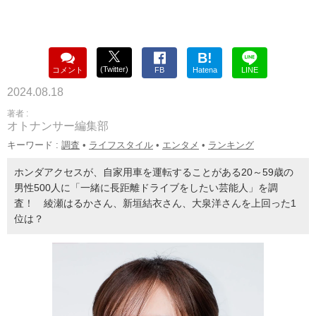
B!
(Twitter)
コメント
FB
Hatena
LINE
2024.08.18
著者 :
オトナンサー編集部
キーワード :
調査
•
ライフスタイル
•
エンタメ
•
ランキング
ホンダアクセスが、自家用車を運転することがある20～59歳の
男性500人に「一緒に長距離ドライブをしたい芸能人」を調
査！ 綾瀬はるかさん、新垣結衣さん、大泉洋さんを上回った1
位は？