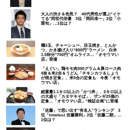
大人の渋さ＆色気？ 40代男性が選ぶ“イケ
てる”同世代俳優 3位「岡田准一」2位「小
栗旬」…1位は？
麺3玉、チャーシュー、目玉焼き、とんか
つ、かき揚げ入り“800円”ラーメン 白米
1.5杯分“750円”オムライス…「オモウマい
店」登場
「えぐい」鶏モモ肉300グラム＆豚ロース肉
4枚＆米2合＆うどん「チキンカツ＆しょう
が焼き定食」、米5合の定食も 今夜「オモ
ウマい店」
総重量1.1キロ以上の「かつ丼」、2キロ以上
の大盛り「カタヤキそば」、ザンギ25個の
定食…「オモウマい店」“検証企画”に登場
「佐藤」で思い出す“有名人”ランキング 3
位「timelesz 佐藤勝利」2位「佐藤二朗」…
1位は？