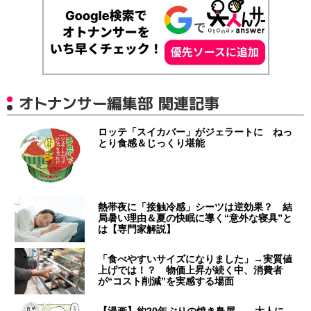
オトナンサー編集部 関連記事
ロッテ「スイカバー」がジェラートに ねっ
とり食感＆じっくり堪能
熱帯夜に「接触冷感」シーツは逆効果？ 結
局暑い理由＆夏の快眠に導く“意外な寝具”と
は【専門家解説】
「食べやすいサイズになりました」→実質値
上げでは！？ 物価上昇が続く中、消費者
が“コスト削減”を実感する場面
【漫画】約20年ぶりの焼き鳥屋… 大人に