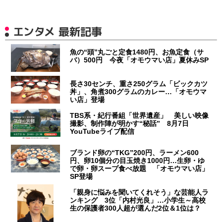
エンタメ 最新記事
魚の“頭”丸ごと定食1480円、お魚定食（サ
バ）500円 今夜「オモウマい店」夏休みSP
長さ30センチ、重さ250グラム「ビックカツ
丼」、角煮300グラムのカレー…「オモウマ
い店」登場
TBS系・紀行番組「世界遺産」 美しい映像
撮影、制作陣が明かす“秘話” 8月7日
YouTubeライブ配信
ブランド卵の“TKG”200円、ラーメン600
円、卵10個分の目玉焼き1000円…生卵・ゆ
で卵・卵スープ食べ放題 「オモウマい店」
SP登場
「親身に悩みを聞いてくれそう」な芸能人ラ
ンキング 3位「内村光良」…小学生～高校
生の保護者300人超が選んだ2位＆1位は？