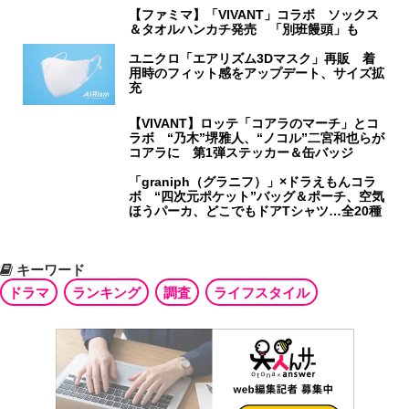
【ファミマ】「VIVANT」コラボ ソックス
＆タオルハンカチ発売 「別班饅頭」も
ユニクロ「エアリズム3Dマスク」再販 着
用時のフィット感をアップデート、サイズ拡
充
【VIVANT】ロッテ「コアラのマーチ」とコ
ラボ “乃木”堺雅人、“ノコル”二宮和也らが
コアラに 第1弾ステッカー＆缶バッジ
「graniph（グラニフ）」×ドラえもんコラ
ボ “四次元ポケット”バッグ＆ポーチ、空気
ほうパーカ、どこでもドアTシャツ…全20種
キーワード
ドラマ
ランキング
調査
ライフスタイル