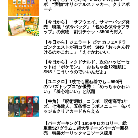
ボ “実物”オリジナルステッカー、クリアポ
ーチ
【今日から】「サブウェイ」サマーバッグ発
売 特製「保冷バッグ」「包める保冷サブラ
ップ」の実物 割引チケット3500円封入
【今日から】ジェラート ピケ カフェ×ドラ
ゴンクエストが初コラボ SNS「おっさん行
けるのかこれ…」「えぐかわいい」
【今日から】マクドナルド、次のハッピーセ
ットは「ポケモン」 おもちゃ全12種類に
SNS「こういうのでいいんだよ」
【ユニクロ】1枚でも重ね着でも…990円
の“バズトップス”が優秀！「めっちゃかわい
い」「着心地いい」と話題
【牛角】「呪術廻戦」コラボ 呪術高専1年
ズ、七海建人、五条悟コラボメニュー 缶バ
ッジ＆クリアカードもらえる
【バーガーキング】1656キロカロリー、総
重量527グラム…超大型チーズバーガー新発
売 特製ガーリックマヨソース採用