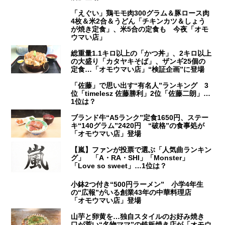
「えぐい」鶏モモ肉300グラム＆豚ロース肉
4枚＆米2合＆うどん「チキンカツ＆しょう
が焼き定食」、米5合の定食も 今夜「オモ
ウマい店」
総重量1.1キロ以上の「かつ丼」、2キロ以上
の大盛り「カタヤキそば」、ザンギ25個の
定食…「オモウマい店」“検証企画”に登場
「佐藤」で思い出す“有名人”ランキング 3
位「timelesz 佐藤勝利」2位「佐藤二朗」…
1位は？
ブランド牛“A5ランク”定食1650円、ステー
キ“140グラム”2420円 “破格”の食事処が
「オモウマい店」登場
【嵐】ファンが投票で選ぶ「人気曲ランキン
グ」 「A・RA・SHI」「Monster」
「Love so sweet」…1位は？
小鉢2つ付き“500円ラーメン” 小学4年生
の“広報”がいる創業43年の中華料理店
「オモウマい店」登場
山芋と卵黄を…独自スタイルのお好み焼き
口が荒い“名物ママ”の鉄板焼き店が「オモウ