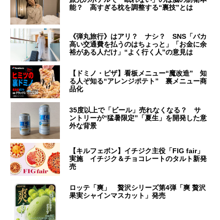
能？ 高すぎる枕を調整する“裏技”とは
《弾丸旅行》はアリ？ ナシ？ SNS「バカ
高い交通費を払うのはちょっと」「お金に余
裕がある人だけ」“よく行く人”の意見は
【ドミノ・ピザ】看板メニュー“魔改造” 知
る人ぞ知る“アレンジポテト” 裏メニュー商
品化
35度以上で「ビール」売れなくなる？ サ
ントリーが“猛暑限定”「夏生」を開発した意
外な背景
【キルフェボン】イチジク主役「FIG fair」
実施 イチジク＆チョコレートのタルト新発
売
ロッテ「爽」 贅沢シリーズ第4弾「爽 贅沢
果実シャインマスカット」発売