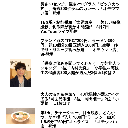
長さ30センチ、重さ250グラム「ビックカツ
丼」、角煮300グラムのカレー…「オモウマ
い店」登場
TBS系・紀行番組「世界遺産」 美しい映像
撮影、制作陣が明かす“秘話” 8月7日
YouTubeライブ配信
ブランド卵の“TKG”200円、ラーメン600
円、卵10個分の目玉焼き1000円…生卵・ゆ
で卵・卵スープ食べ放題 「オモウマい店」
SP登場
「親身に悩みを聞いてくれそう」な芸能人ラ
ンキング 3位「内村光良」…小学生～高校
生の保護者300人超が選んだ2位＆1位は？
大人の渋さ＆色気？ 40代男性が選ぶ“イケ
てる”同世代俳優 3位「岡田准一」2位「小
栗旬」…1位は？
麺3玉、チャーシュー、目玉焼き、とんか
つ、かき揚げ入り“800円”ラーメン 白米
1.5杯分“750円”オムライス…「オモウマい
店」登場