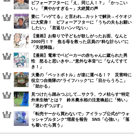
ビフォーアフターに「え、同じ人！？」「かっこい
い」「爽やかすぎる～」大絶賛の声
妻に「ハゲてる」と言われ…カットで解決→イケオジ
に大変身！ ビフォーアフターに「うちの夫もお願い
したい」「若返りハンパない」
【漫画】お祭りで子どもが欲しがったお面、なんと
2000円！？ 焦る母を救った店員の“粋な計らい”に
「天使降臨」
【漫画】電車でベビーカーの赤ちゃんに蹴られた男
性 怒ると思いきや…“意外な本音”に「なんてすて
き！」
大量の「ペットボトル」が楽に運べる！？ 災害時に
役立つ自衛隊の“ライフハック”に「目からうろこ」
「助かる」
見つけたら踏みつぶして…サクラ、ウメ枯らす“特定
外来生物”とは？ 鈴木農水相の注意喚起に「怖い」
「迷わずつぶす」
「転売ヤーから買わないで」アイラップ公式が“ウォ
ッシャブルタンク”増産を報告 SNS「心強い」「落
ち着いたら買う」