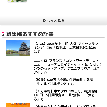
もっと見る
編集部おすすめ記事
【お城】2026年上半期“人気”アクセスラン
キング 3位「松本城」…東日本2位＆1位
は？
ユニクロ×フランス「コントワー・デ・コト
ニエ」 コーデュロイジャケット＆バレルパ
ンツのセットアップ、デニムブラウス…全7
アイテム
【松屋】630円「松屋の牛焼肉丼」発売
「牛カルビホルモン丼」も
【くら寿司】本マグロ「中とろ」特別価格
110円 5日間限定＆一皿“無料” 「大と
ろ」も
【今日から】くら寿司×ミニオンズ初コラ