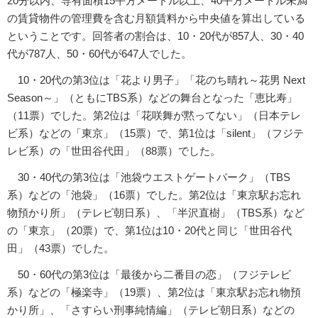
20分以内、専有面積15平方メートル以上、40平方メートル未満
の賃貸物件の管理費を含む月額賃料から中央値を算出している
ということです。回答者の割合は、10・20代が857人、30・40
代が787人、50・60代が647人でした。
10・20代の第3位は「花より男子」「花のち晴れ～花男 Next
Season～」（ともにTBS系）などの舞台となった「恵比寿」
（11票）でした。第2位は「花咲舞が黙ってない」（日本テレ
ビ系）などの「東京」（15票）で、第1位は「silent」（フジテ
レビ系）の「世田谷代田」（88票）でした。
30・40代の第3位は「池袋ウエストゲートパーク」（TBS
系）などの「池袋」（16票）でした。第2位は「東京駅お忘れ
物預かり所」（テレビ朝日系）、「半沢直樹」（TBS系）など
の「東京」（20票）で、第1位は10・20代と同じ「世田谷代
田」（43票）でした。
50・60代の第3位は「最後から二番目の恋」（フジテレビ
系）などの「極楽寺」（19票）、第2位は「東京駅お忘れ物預
かり所」、「さすらい刑事純情編」（テレビ朝日系）などの