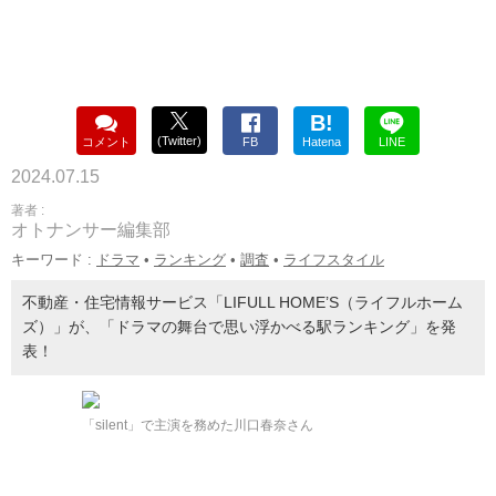
B!
(Twitter)
コメント
FB
Hatena
LINE
2024.07.15
著者 :
オトナンサー編集部
キーワード :
ドラマ
•
ランキング
•
調査
•
ライフスタイル
不動産・住宅情報サービス「LIFULL HOME’S（ライフルホーム
ズ）」が、「ドラマの舞台で思い浮かべる駅ランキング」を発
表！
「silent」で主演を務めた川口春奈さん