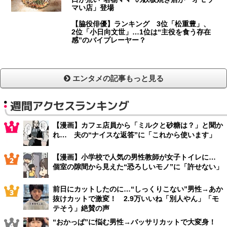
マい店」登場
【脇役俳優】ランキング 3位「松重豊」、
2位「小日向文世」…1位は“主役を食う存在
感”のバイプレーヤー？
エンタメの記事もっと見る
週間アクセスランキング
【漫画】カフェ店員から「ミルクと砂糖は？」と聞か
れ… 夫の“ナイスな返答”に「これから使います」
【漫画】小学校で人気の男性教師が女子トイレに…
個室の隙間から見えた“恐ろしいモノ”に「許せない」
前日にカットしたのに…“しっくりこない”男性→あか
抜けカットで激変！ 2.9万いいね「別人やん」「モ
テそう」絶賛の声
“おかっぱ”に悩む男性→バッサリカットで大変身！